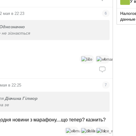
У 
Налого
2 мая в 22:23
6
данные 
Однозначно
 не зізнається
2
4
 мая в 22:25
7
ля
Дівчина Гілмор
за зе
одня новини з марафону....що тепер? казнить?
6
1
1