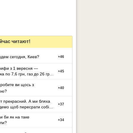
йчас читают!
Ну что ждем сегодня, Киев?
+
46
рифи з 1 вересня —
+
45
а по 7,6 грн, газ до 26 грн
 робите ви щось з
+
40
ою?
іт прекрасний. А ми бляха
+
37
демо щоб пересрати собі
ви би як на таке
+
34
ли?