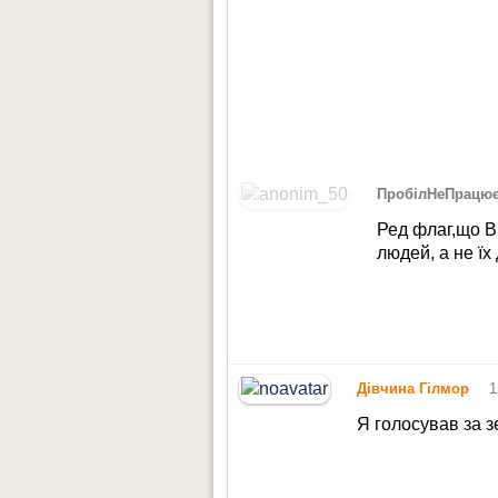
ПробілНеПрацю
Ред флаг,що В
людей, а не їх
•
Дівчина Гілмор
1
Я голосував за з