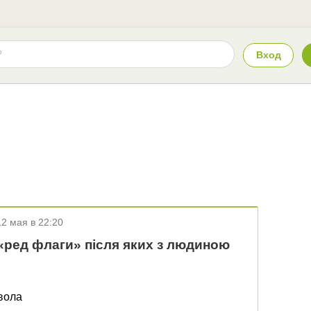
Вход
12 мая в 22:20
«ред флаги» після яких з людиною
авола