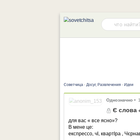
Советчица
-
Досуг, Развлечения
-
Идеи
Однозначно
•
Є слова 
для вас « все ясно»?
В мене це:
експрессо, чІ, квартІра , Чєрн