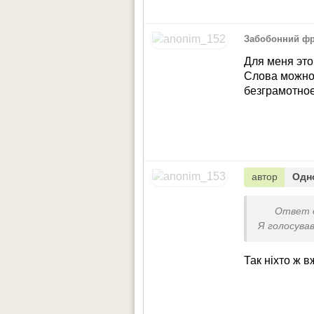
Забобонний фр
Для меня это
Слова можно 
безграмотное
автор
Одн
Ответ 
Я голосував
Так ніхто ж в