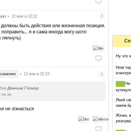
укт
•
12 мая в 22:22
4
 должны быть действия или жизненная позиция.
поправить... я и сама иногда могу шото
 ляпнуть)
Се
5
Нові та
електрик
означно
•
12 мая в 22:23
5
за куб"
Чи
для
Дівчина Гілмор
кутикул
 за зе
Який св
заміж й
же не зізнається
життя
Жінки, 
1
5
реагува