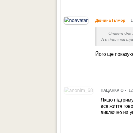
•
Дівчина Гілмор
1
Ответ для
А я дивлюся що
Його ще показую
ПАЦАНКА О
•
12
Якщо підтриму
все життя гов
виключно на ук