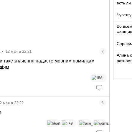
есть ли
Чувству
Во все
женщи
Спроси
є
•
12 мая в 22:21
2
Алина о
разност
и таке значення надаєте мовним помилкам
кто то т
 діям
20
2 мая в 22:22
3
е
1
13
2
7