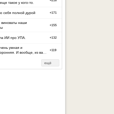
+
216
 еще такое у кого-то.
ю себя полной дурой
+
171
м виноваты наши
+
155
ны
ла ИИ про УПА.
+
132
чень умная и
+
119
оронняя. И вообще, из вас
ут может стать тако
ещё