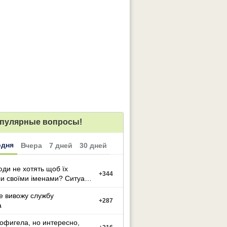
пулярные вопросы!
одня
Вчера
7 дней
30 дней
ди не хотять щоб їх
+
344
и своїми іменами? Ситуація
е вивожу службу
+
287
а
офигела, но интересно,