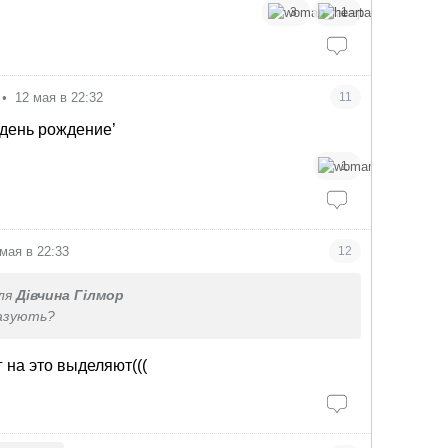
3
1
•
12 мая в 22:32
11
 день рождение’
1
 мая в 22:33
12
ля
Дівчина Гілмор
азують?
г на это выделяют(((