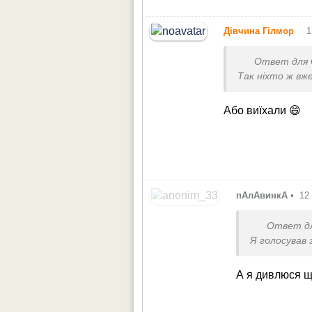
•
Дівчина Гілмор
1
Ответ для
Так ніхто ж вже
Або виїхали 😄
пАлАвинкА
•
12
Ответ д
Я голосував 
А я дивлюся щ