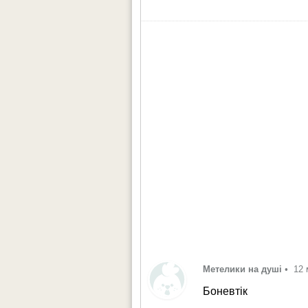
Метелики на душі
•
12 
Боневтік