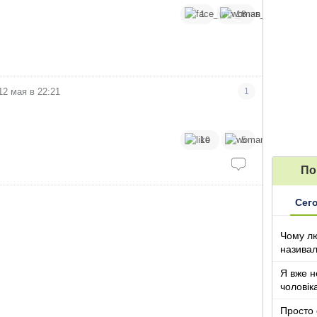
1
18
12 мая в 22:21
1
10
5
По
Сег
Чому лю
називал
з дітьми
Я вже н
чоловік
Просто 