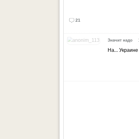
21
•
Значит надо
На... Украине