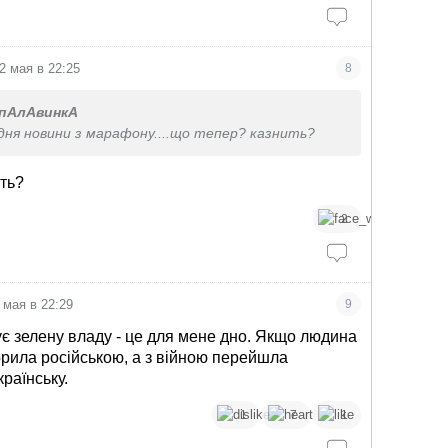
2 мая в 22:25
8
пАлАвинкА
дня новини з марафону....що тепер? казнить?
ть?
2
 мая в 22:29
9
є зелену владу - це для мене дно. Якщо людина
орила російською, а з війною перейшла
раїнську.
1
7
1