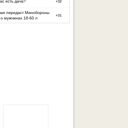
вас есть дача?
+
32
вая передаст Минобороны
+
31
о мужчинах 18-60 л