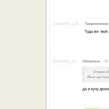
Танцепесенная
Туда же ’моё
•
Обижулька
12
Ответ д
Його ще пок
да и кучу дене