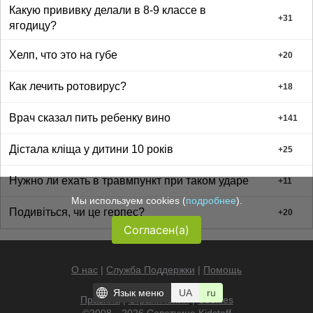
Какую прививку делали в 8-9 классе в
+
31
ягодицу?
Хелп, что это на губе
+
20
Как лечить ротовирус?
+
18
Врач сказал пить ребенку вино
+
141
Дістала кліща у дитини 10 років
+
25
Нужно ли ехать в травмпункт при таком ударе
+
11
Мы используем cookies (
подробнее
).
Подивіться, чи це герпес?
+
20
Согласен(а)
О нас
|
Служба Поддержки
|
Помощь
Язык меню
UA
ru
Правила
|
Ограничения
|
Cookies
©2008—2026 Советчица
Kidstaff