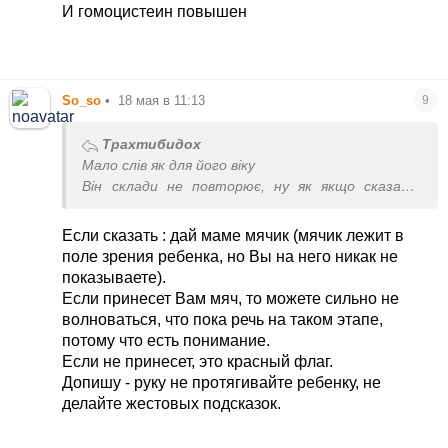
реально влияет на речевое развитие.
И гомоцистеин повышен
So_so
•
18 мая в 11:13
9
Трахтибидох
Мало слів як для його віку
Він склади не повторює, ну як якщо сказати
скажи мама він повторює або баба.. або гага
каже як гуска робить
Если сказать : дай маме мячик (мячик лежит в
Якщо наприклад сказати скажи дай то він не
поле зрения ребенка, но Вы на него никак не
говорить. Буває проскакує дя…
показываете).
Прям складів всіх не має точно
Если принесет Вам мяч, то можете сильно не
волноваться, что пока речь на таком этапе,
потому что есть понимание.
Если не принесет, это красный флаг.
Допишу - руку не протягивайте ребенку, не
делайте жестовых подсказок.