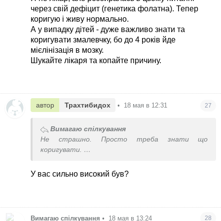
через свій дефіцит (генетика фолатна). Тепер
коригую і живу нормально.
А у випадку дітей - дуже важливо знати та
коригувати змалевчку, бо до 4 років йде
мієлінізація в мозку.
Шукайте лікаря та копайте причину.
автор
Трахтибидох
•
18 мая в 12:31
27
Вимагаю спілкування
Не страшно. Просто треба знати що
коригувати.
Я не лікар, але розбиралась в цьому питанні
через свій дефіцит (генетика фолатна). Тепер
У вас сильно високий був?
коригую і живу нормально.
А у випадку дітей - дуже важливо знати та
коригувати змалевчку, бо до 4 років йде
мієлінізація в мозку.
Вимагаю спілкування
•
18 мая в 13:24
28