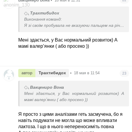
Вакцениро Вона
•
18 мая в 11:51
22
Трахтибидох
Виконання команд:
Я зі своїм пробувала не вказуючи пальцем на річ
Казати зніми носки
Візьми пульт
Мені здається, у Вас нормальний розвиток) А
Йдемо їсти
мамі валерʼянки ( або просеко ))
Зачини двері
Йди лягай на подушку
Це він робить
Але тут кажуть може бути завчене…я чесно хз
автор
Трахтибидох
•
18 мая в 11:54
23
Бо в мене в оточенні дітей таких малих не має,
щоб було з ким порівняти
Вакцениро Вона
А в садок ще ми не ходимо
Мені здається, у Вас нормальний розвиток) А
мамі валерʼянки ( або просеко ))
Я просто з цими аналізами геть засмучена, бо я
навіть подумати не могла що може впливати
лактоза. І що в нього непереносиміть повна