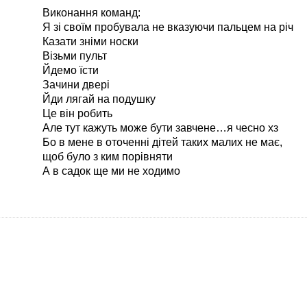
Виконання команд:
Я зі своїм пробувала не вказуючи пальцем на річ
Казати зніми носки
Візьми пульт
Йдемо їсти
Зачини двері
Йди лягай на подушку
Це він робить
Але тут кажуть може бути завчене…я чесно хз
Бо в мене в оточенні дітей таких малих не має,
щоб було з ким порівняти
А в садок ще ми не ходимо