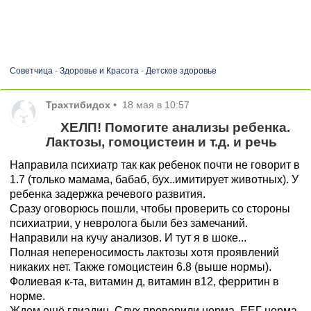
Советчица
-
Здоровье и Красота
-
Детское здоровье
Трахтибидох
•
18 мая в 10:57
ХЕЛП! Помогите анализы ребенка.
Лактозы, гомоцистеин и т.д. и речь
Направила психиатр так как ребенок почти не говорит в
1.7 (только мамама, бабаб, бух..имитирует животных). У
ребенка задержка речевого развития.
Сразу оговорюсь пошли, чтобы проверить со стороны
психиатрии, у невролога были без замечаний.
Направили на кучу анализов. И тут я в шоке...
Полная непереносимость лактозы хотя проявлений
никаких нет. Также гомоцистеин 6.8 (выше нормы).
Фолиевая к-та, витамин д, витамин в12, ферритин в
норме.
Ждем ещё глиадин. Слух проверили норма, ЕЕГ норма.