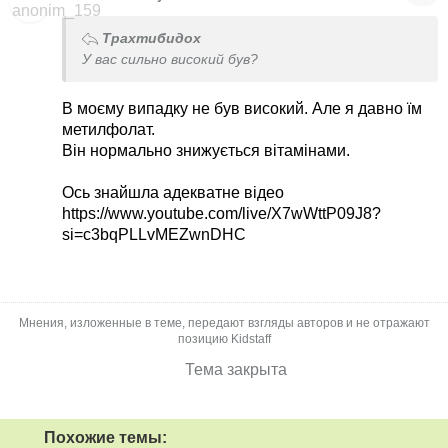
Шукайте лікаря та копайте причину.
Трахтибидох
У вас сильно високий був?
В моєму випадку не був високий. Але я давно їм
метилфолат.
Він нормально знижується вітамінами.
Ось знайшла адекватне відео
https://www.youtube.com/live/X7wWttP09J8?
si=c3bqPLLvMEZwnDHC
Мнения, изложенные в теме, передают взгляды авторов и не отражают
позицию Kidstaff
Тема закрыта
Похожие темы: