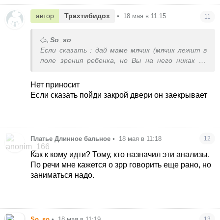
автор
Трахтибидох
•
18 мая в 11:15
11
So_so
Если сказать : дай маме мячик (мячик лежит в
поле зрения ребенка, но Вы на него никак не
показываете).
Если принесет Вам мяч, то можете сильно не
Нет приносит
волноваться, что пока речь на таком этапе,
Если сказать пойди закрой двери он заекрывает
потому что есть понимание.
Если не принесет, это красный флаг.
Допишу - руку не протягивайте ребенку, не
делайте жестовых подсказок.
Платье Длинное бальное
•
18 мая в 11:18
12
Как к кому идти? Тому, кто назначил эти анализы.
По речи мне кажется о зрр говорить еще рано, но
заниматься надо.
So_so
•
18 мая в 11:19
13