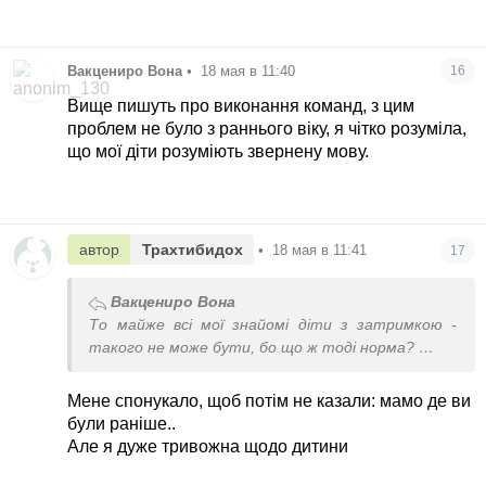
Вакцениро Вона
•
18 мая в 11:40
16
Вище пишуть про виконання команд, з цим
проблем не було з раннього віку, я чітко розуміла,
що мої діти розуміють звернену мову.
автор
Трахтибидох
•
18 мая в 11:41
17
Вакцениро Вона
То майже всі мої знайомі діти з затримкою -
такого не може бути, бо що ж тоді норма?
Памʼятаю, дівчинка в 1.9 ( не в 1.7)) співала
Антошку, а мій син, який народився з нею в один
Мене спонукало, щоб потім не казали: мамо де ви
день в одному пологовому) мовчки гуляв поруч, бо
були раніше..
мав близько 10-15 слів в арсеналі, та й ті зрідка
Але я дуже тривожна щодо дитини
вживав, заговорив реченнями в 2.4. В молодшій
школі обидва були відмінниками, потім, правда,