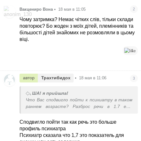
Вакцениро Вона
•
18 мая в 11:05
2
Чому затримка? Немає чітких слів, тільки склади
повторює? Бо жоден з моїх дітей, племінників та
більшості дітей знайомих не розмовляли в цьому
віці.
1
автор
Трахтибидох
•
18 мая в 11:06
3
ША! я прийшла!
Что Вас сподвигло пойти к психиатру в таком
раннем возрасте? Разброс речи в 1.7 ещё
огромный. Анализы сами по себе не объясняют в
основном задержку речи, если она, конечно,
Сподвигло пойти так как речь это больше
вообще есть
профиль психиатра
Психиатр сказала что 1,7 это показатель для