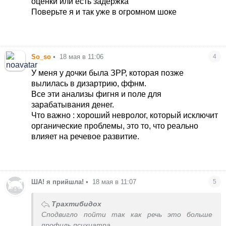
оценки или есть задержка
Поверьте я и так уже в огромном шоке
So_so
•
18 мая в 11:06
4
У меня у дочки была ЗРР, которая позже
вылилась в дизартрию, ффнм.
Все эти анализы фигня и поле для
зарабатывания денег.
Что важно : хороший невролог, который исключит
органические проблемы, это то, что реально
влияет на речевое развитие.
ША! я прийшла!
•
18 мая в 11:07
5
Трахтибидох
Сподвигло пойти так как речь это больше
профиль психиатра