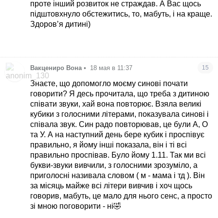
проте інший розвиток не страждав. А Вас щось
підштовхнуло обстежитись, то, мабуть, і на краще.
Здоровʼя дитині)
Вакцениро Вона
•
18 мая в 11:37
15
Знаєте, що допомогло моєму синові почати
говорити? Я десь прочитала, що треба з дитиною
співати звуки, хай вона повторює. Взяла великі
кубики з голосними літерами, показувала синові і
співала звук. Син радо повторював, це були А, О
та У. А на наступний день бере кубик і проспівує
правильно, я йому інші показала, він і ті всі
правильно проспівав. Було йому 1.11. Так ми всі
букви-звуки вивчили, з голосними зрозуміло, а
приголосні називала словом ( м - мама і тд ). Він
за місяць майже всі літери вивчив і хоч щось
говорив, мабуть, це мало для нього сенс, а просто
зі мною поговорити - ні🤣