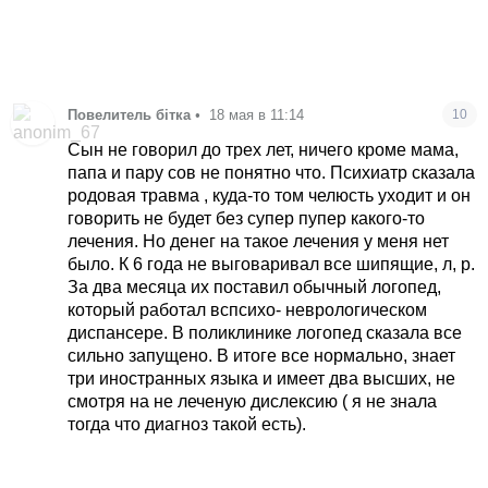
Повелитель бітка
•
18 мая в 11:14
10
Сын не говорил до трех лет, ничего кроме мама,
папа и пару сов не понятно что. Психиатр сказала
родовая травма , куда-то том челюсть уходит и он
говорить не будет без супер пупер какого-то
лечения. Но денег на такое лечения у меня нет
было. К 6 года не выговаривал все шипящие, л, р.
За два месяца их поставил обычный логопед,
который работал вспсихо- неврологическом
диспансере. В поликлинике логопед сказала все
сильно запущено. В итоге все нормально, знает
три иностранных языка и имеет два высших, не
смотря на не леченую дислексию ( я не знала
тогда что диагноз такой есть).