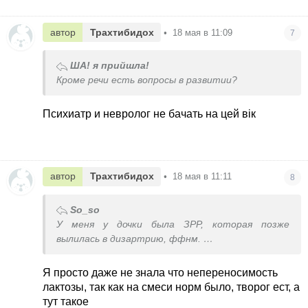
автор
Трахтибидох
•
18 мая в 11:09
7
ША! я прийшла!
Кроме речи есть вопросы в развитии?
Психиатр и невролог не бачать на цей вік
автор
Трахтибидох
•
18 мая в 11:11
8
So_so
У меня у дочки была ЗРР, которая позже
вылилась в дизартрию, ффнм.
Все эти анализы фигня и поле для
зарабатывания денег.
Я просто даже не знала что непереносимость
Что важно : хороший невролог, который
лактозы, так как на смеси норм было, творог ест, а
исключит органические проблемы, это то, что
тут такое