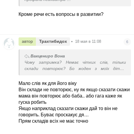
Психиатр сказала что 1,7 это показатель для
оценки или есть задержка
Кроме речи есть вопросы в развитии?
Поверьте я и так уже в огромном шоке
автор
Трахтибидох
•
18 мая в 11:08
6
Вакцениро Вона
Чому затримка? Немає чітких слів, тільки
склади повторює? Бо жоден з моїх дітей,
племінників та більшості дітей знайомих не
розмовляли в цьому віці.
Мало слів як для його віку
Він склади не повторює, ну як якщо сказати скажи
мама він повторює або баба.. або гага каже як
гуска робить
Якщо наприклад сказати скажи дай то він не
говорить. Буває проскакує дя…
Прям складів всіх не має точно