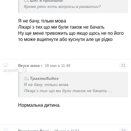
ША! я прийшла!
Кроме речи есть вопросы в развитии?
Я не бачу, тільки мова
Лікарі з тих що ми були також не бачать
Ну ще мене тривожить що якщо щось не по його
то може вщипнути або куснути але це рідко
Вкуси мене
•
18 мая в 11:49
21
Трахтибидох
Я не бачу, тільки мова
Лікарі з тих що ми були також не бачать
Ну ще мене тривожить що якщо щось не по його
то може вщипнути або куснути але це рідко
Нормальна дитина.