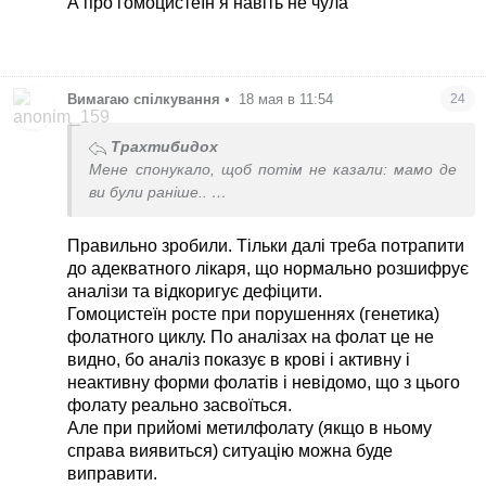
А про гомоцистеїн я навіть не чула
Вимагаю спілкування
•
18 мая в 11:54
24
Трахтибидох
Мене спонукало, щоб потім не казали: мамо де
ви були раніше..
Але я дуже тривожна щодо дитини
Правильно зробили. Тільки далі треба потрапити
до адекватного лікаря, що нормально розшифрує
аналізи та відкоригує дефіцити.
Гомоцистеїн росте при порушеннях (генетика)
фолатного циклу. По аналізах на фолат це не
видно, бо аналіз показує в крові і активну і
неактивну форми фолатів і невідомо, що з цього
фолату реально засвоїться.
Але при прийомі метилфолату (якщо в ньому
справа виявиться) ситуацію можна буде
виправити.