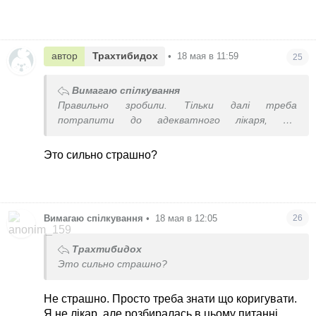
автор
Трахтибидох
•
18 мая в 11:59
25
Вимагаю спілкування
Правильно зробили. Тільки далі треба
потрапити до адекватного лікаря, що
нормально розшифрує аналізи та відкоригує
дефіцити.
Это сильно страшно?
Гомоцистеїн росте при порушеннях (генетика)
фолатного циклу. По аналізах на фолат це не
видно, бо аналіз показує в крові і активну і
неактивну форми фолатів і невідомо, що з цього
Вимагаю спілкування
•
18 мая в 12:05
26
фолату реально засвоїться.
Але при прийомі метилфолату (якщо в ньому
Трахтибидох
справа виявиться) ситуацію можна буде
Это сильно страшно?
виправити.
Не страшно. Просто треба знати що коригувати.
Я не лікар, але розбиралась в цьому питанні