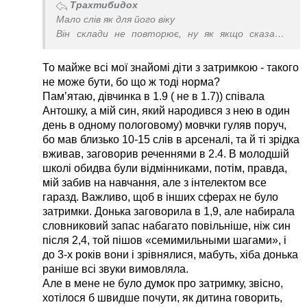
Трахтибидох
Мало слів як для його віку
Він склади не повторює, ну як якщо сказати
скажи мама він повторює або баба.. або гага
каже як гуска робить
То майже всі мої знайомі діти з затримкою - такого
Якщо наприклад сказати скажи дай то він не
не може бути, бо що ж тоді норма?
говорить. Буває проскакує дя…
Памʼятаю, дівчинка в 1.9 ( не в 1.7)) співала
Прям складів всіх не має точно
Антошку, а мій син, який народився з нею в один
день в одному пологовому) мовчки гуляв поруч,
бо мав близько 10-15 слів в арсеналі, та й ті зрідка
вживав, заговорив реченнями в 2.4. В молодшій
школі обидва були відмінниками, потім, правда,
мій забив на навчання, але з інтелектом все
гаразд. Важливо, щоб в інших сферах не було
затримки. Донька заговорила в 1,9, але набирала
словниковий запас набагато повільніше, ніж син
після 2,4, той пішов «семимильными шагами», і
до 3-х років вони і зрівнялися, мабуть, хіба донька
раніше всі звуки вимовляла.
Але в мене не було думок про затримку, звісно,
хотілося б швидше почути, як дитина говорить,