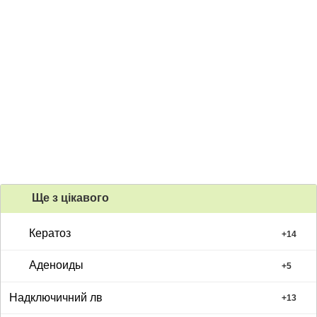
Ще з цiкавого
Кератоз
+
14
Аденоиды
+
5
Надключичний лв
+
13