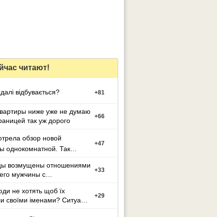
йчас читают!
далі відбувається?
+
81
вартиры ниже уже не думаю
+
66
границей так уж дорого
трела обзор новой
+
47
ы однокомнатной. Так
я( денег нет
цы возмущены отношениями
+
33
его мужчины с
й
ди не хотять щоб їх
+
29
и своїми іменами? Ситуація