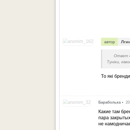
автор
Лги
Ответ 
Туніки, кім
То які бренди
Бараболька
•
20
Какие там бре
пара закрытых
не намоднича