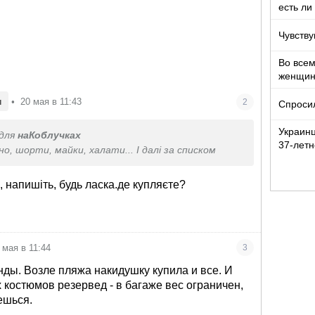
есть ли
Чувству
Во все
женщи
н
•
20 мая в 11:43
2
Спроси
Украин
для
наКоблучках
37-летн
оно, шорти, майки, халати... І далі за списком
девочко
, напишіть, будь ласка.де купляєте?
 мая в 11:44
3
нды. Возле пляжа накидушку купила и все. И
 костюмов резервед - в багаже вес ограничен,
ешься.