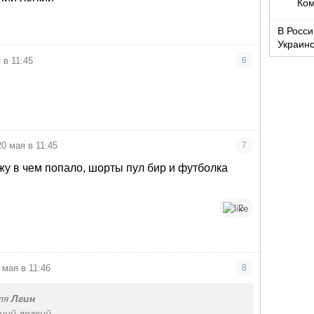
Ком
В Росси
Украинс
бригад
 в 11:45
6
20 мая в 11:45
7
жу в чем попало, шорты пул бир и футболка
2
 мая в 11:46
8
ля
Лгин
ний легкий