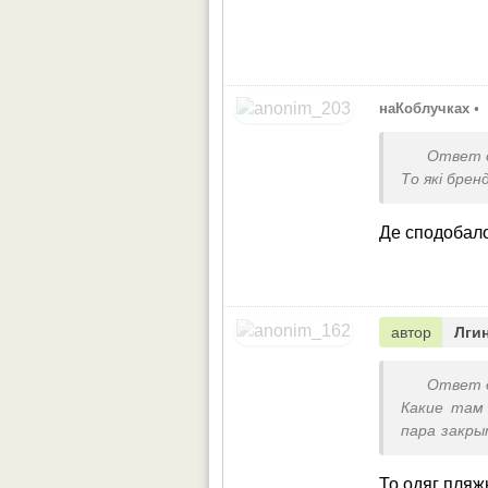
наКоблучках
•
Ответ 
То які брен
Де сподобало
автор
Лги
Ответ 
Какие там 
пара закры
не намодни
То одяг пляж