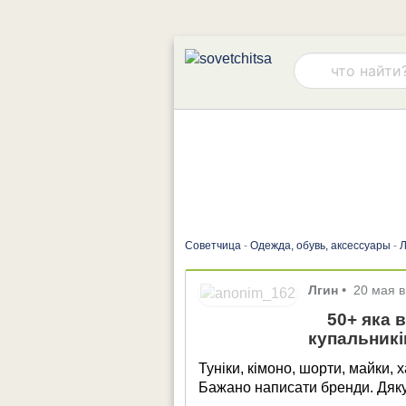
Советчица
-
Одежда, обувь, аксессуары
-
Л
Лгин
•
20 мая в
50+ яка 
купальників
Туніки, кімоно, шорти, майки, 
Бажано написати бренди. Дяк