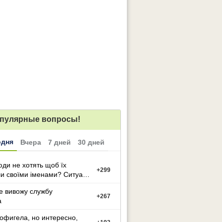
пулярные вопросы!
одня
Вчера
7 дней
30 дней
ди не хотять щоб їх
+
299
и своїми іменами? Ситуація
е вивожу службу
+
267
а
офигела, но интересно,