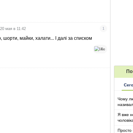
20 мая в 11:42
1
о, шорти, майки, халати... І далі за списком
6
По
Сег
Чому лю
називал
з дітьми
Я вже н
чоловік
Просто 