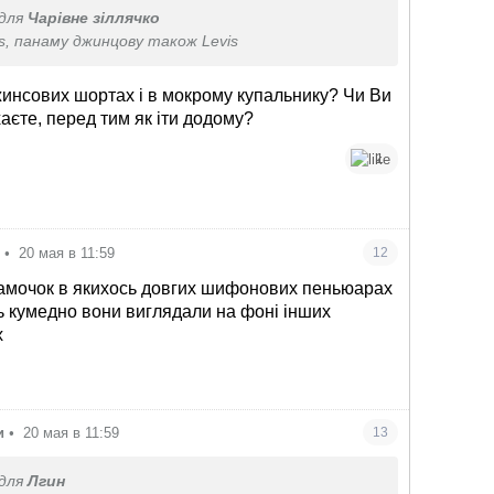
для
Чарівне зіллячко
s, панаму джинцову також Levis
жинсових шортах і в мокрому купальнику? Чи Ви
аєте, перед тим як іти додому?
1
я
•
20 мая в 11:59
12
амочок в якихось довгих шифонових пеньюарах
сь кумедно вони виглядали на фоні інших
х
и
•
20 мая в 11:59
13
для
Лгин