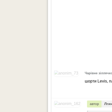
Чарівне зіллячк
шорти Levis, 
автор
Лги