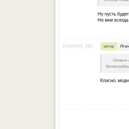
Ну пусть буде
Но мне всегда
автор
Лги
Ответ 
белая руба
Класно, модн