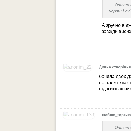
Ответ 
шорти Levi
А зручно в д
завжди висих
Дивне створінн
бачила двох д
на пляжі. яко
відпочиваючи
люблю_тортик
Ответ 