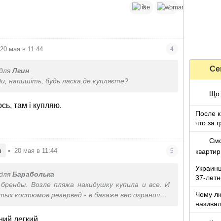
5
1
20 мая в 11:44
4
Се
для
Лгин
ди, напишіть, будь ласка.де купляєте?
Що 
сь, там і купляю.
После к
что за 
Смо
н
•
20 мая в 11:44
квартир
5
нравитс
Украин
для
Бараболька
37-летн
бренды. Возле пляжа накидушку купила и все. И
девочко
Чому лю
тых костюмов резервед - в багаже вес ограничен,
називал
чаешься.
з дітьми
ний легкий