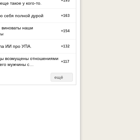
+
193
 еще такое у кого-то.
ю себя полной дурой
+
163
м виноваты наши
+
154
ны
ла ИИ про УПА.
+
132
цы возмущены отношениями
+
117
его мужчины с
й
ещё