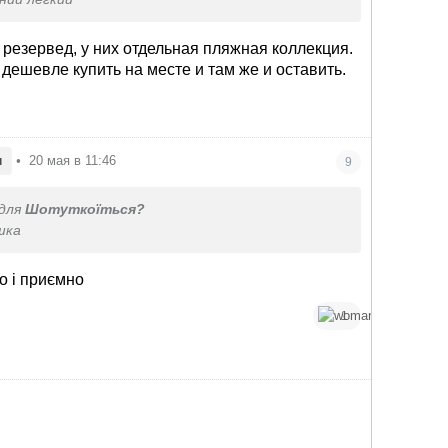
т резервед, у них отдельная пляжная коллекция.
 дешевле купить на месте и там же и оставить.
н
•
20 мая в 11:46
9
для
Шотуткоїться?
шка
о і приємно
1