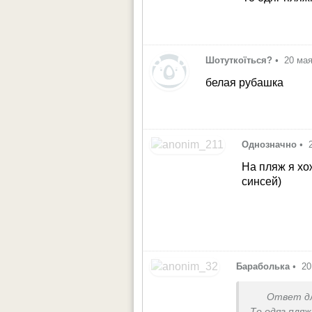
Шотуткоїться?
•
20 мая
белая рубашка
Однозначно
•
На пляж я хо
синсей)
Бараболька
•
20
Ответ д
То одяг пляж