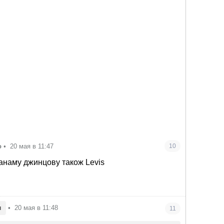
о
•
20 мая в 11:47
10
панаму джинцову також Levis
н
•
20 мая в 11:48
11