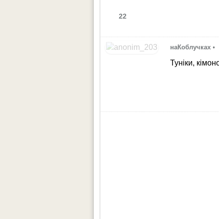
22
наКоблучках
•
Туніки, кімон