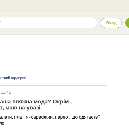
Вход
етний гардероб
 11:41
ваша пляжна мода? Окрім ,
, маю на увазі.
халати, плаття- сарафани, парео , що одягаєте?
ую.