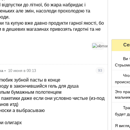
 відпустки до літної, бо жара набридає і
леньких але змін, насолоди прохолодою та
оди.
ни та купую вже давно продукти гарної якості, бо
ти в дешевих магазинах привозять гидотні та не
Се
1
Ви 
Стрьом
ка
•
10 июня в 00:13
93
Что
тюбик зубной пасты в конце
происх
оду в закончившийся гель для душа
Это пра
елым бумажным полотенцем
мальчи
акетики даже если они условно чистые (из-под
анов итд)
Тра
носки а выбрасываю
будет д
Украине
ри олигарх
Я вигля