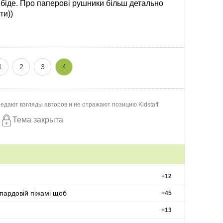
 біде. Про паперові рушники більш детально
ти))
1
2
3
4
едают взгляды авторов и не отражают позицию Kidstaff
Тема закрыта
+
12
опардовій піжамі щоб
+
45
+
13