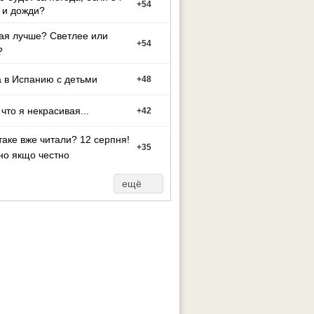
+
54
 и дожди?
ая лучше? Светлее или
+
54
?
 в Испанию с детьми
+
48
 что я некрасивая...
+
42
таке вже читали? 12 серпня!
+
35
но якщо честно
ещё