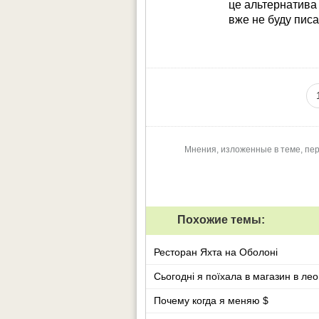
це альтернатива
вже не буду писа
Мнения, изложенные в теме, пер
Похожие темы:
Ресторан Яхта на Оболоні
Сьогодні я поїхала в магазин в ле
Почему когда я меняю $