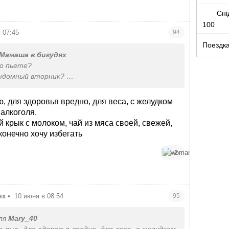
Сні
100
 07:45
94
Поездка
Мамаша в бигудях
но пьете?
андомный вторник?
ашнее добиваю... А вы?
, для здоровья вредно, для веса, с желудком
алкоголя.
 крык с молоком, чай из мяса своей, свежей,
 конечно хочу избегать
2
ях
•
10 июня в 08:54
95
ля
Mary_40