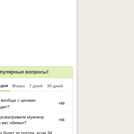
пулярные вопросы!
одня
Вчера
7 дней
30 дней
 вообще с ценами
+
99
одит?
досматривали мужчину
+
56
 вас обижал?
то будет за погода, если 34