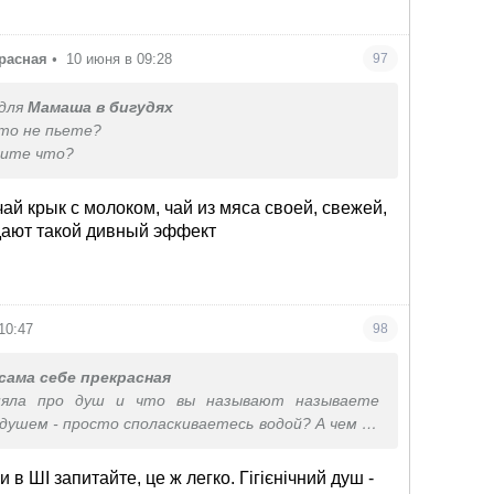
 природи.
а ті ціни та купую вже давно продукти гарної
красная
•
10 июня в 09:28
97
о ті овочі та фрукти в дешевих магазинах
идотні та не смачні.
для
Мамаша в бигудях
что не пьете?
рите что?
чай крык с молоком, чай из мяса своей, свежей,
 дают такой дивный эффект
10:47
98
сама себе прекрасная
няла про душ и что вы называют называете
душем - просто споласкиваетесь водой? А чем не
я этого обычные полотенца а надо именно
и в ШІ запитайте, це ж легко. Гігієнічний душ -