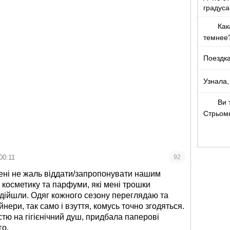
градуса
Как
темнее
Поездка
Узнала,
Ви 
Стрьом
00:11
92
мені не жаль віддати/запропонувати нашим
косметику та парфуми, які мені трошки
ідійшли. Одяг кожного сезону переглядаю та
йнери, так само і взуття, комусь точно згодяться.
тю на гігієнічний душ, придбала паперові
го.