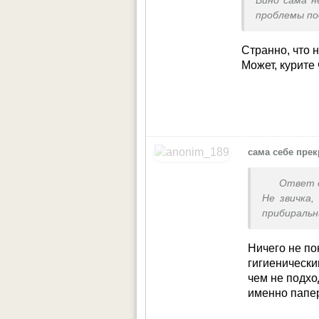
Вино сама не
проблемы по
Поэтому вода
сок иногла, 
Странно, что 
Может, курите
сама себе пре
Ответ 
Не звичка,
прибираль
приїлися ч
віддаю в т
Ничего не по
згодяться.
гигиенически
Перейшла п
чем не подхо
рушники дл
именно папе
Живу від з
хочеться х