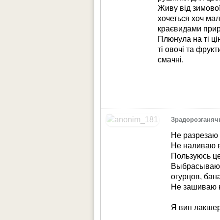
Живу від зимової
хочеться хоч ма
краєвидами прир
Плюнула на ті ці
ті овочі та фрук
смачні.
Зрадорозганяч
Не разрезаю 
Не наливаю в
Пользуюсь ц
Выбрасываю п
огурцов, бан
Не зашиваю 
Я вип лакше