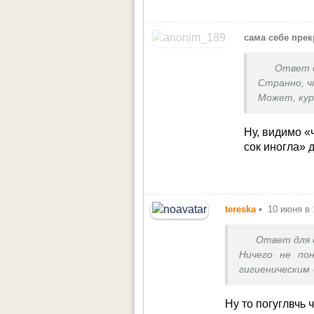
краєвидами
Плюнула н
сама себе пре
якості, б
привозять г
Ответ 
Странно, 
Может, ку
Ну, видимо «
сок иногла»
tereska
•
10 июня в 
Ответ для
Ничего не по
гигиеническим 
подходят дл
паперови?
Ну то погуглвчь ч