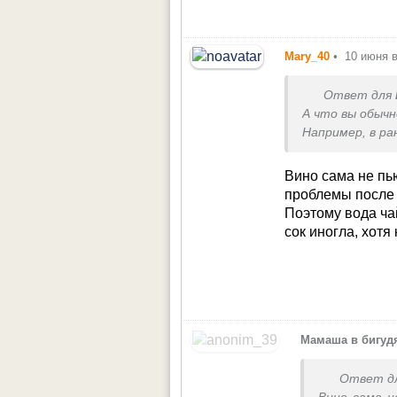
Mary_40
•
10 июня в
Ответ для
А что вы обыч
Например, в р
Я вот вино дом
Вино сама не пью
проблемы после 
Поэтому вода чай
сок иногла, хотя
Мамаша в бигуд
Ответ д