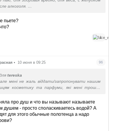
 пью, для здоровья вредно, для веса, с желудком
сле алкоголя.
 чай крык с молоком, чай из мяса своей, свежей,
хотя конечно хочу избегать
не пьете?
 что?
1
красная
•
10 июня в 09:25
96
для
tereska
 але мені не жаль віддати/запропонувати нашим
ницям косметику та парфуми, які мені трошки
и не підійшли. Одяг кожного сезону переглядаю та
і контейнери, так само і взуття, комусь точно
няла про душ и что вы называют называете
м душем - просто споласкиваетесь водой? А
овністю на гігієнічний душ, придбала паперові
дят для этого обычные полотенца а надо
я цього.
рови?
имової відпустки до літної, бо жара набридає і
оч маленьких але змін, насолоди прохолодою та