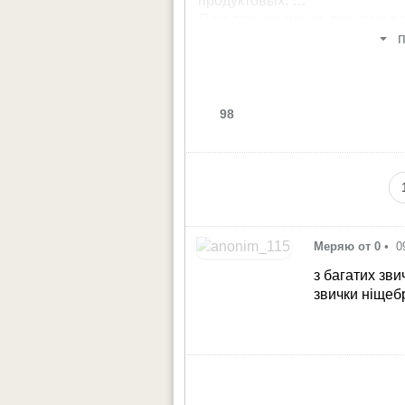
продуктовых.
Я не стираю носки, покупаю в
выкидываю.
п
Ежемесячно покупаю новое по
Теперь вы 🤣
98
Меряю от 0
•
0
з багатих зви
звички ніщеб