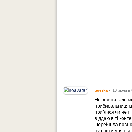
tereska
•
10 июня в 
Не звичка, але 
прибиральницям 
приїлися чи не п
віддаю в ті конте
Перейшла повніс
рушники для цьо