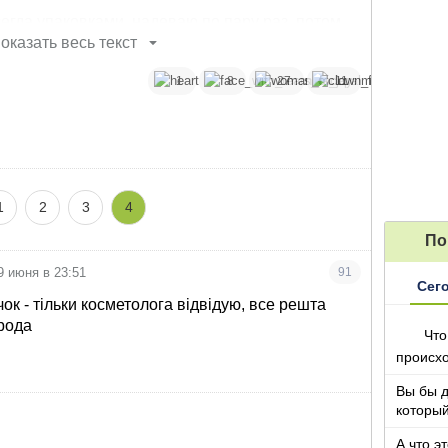
сегда упаковками, надеваю по пару раз, потом
оказать весь текст
стельное, не могу спать на закошлаченном.
1
8
27
11
1
2
3
4
По
9 июня в 23:51
91
Сег
чок - тільки косметолога відвідую, все решта
рода
Что
происх
Вы бы 
который
А что э