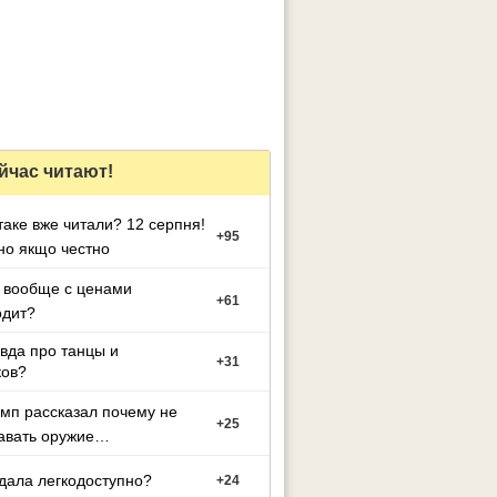
йчас читают!
таке вже читали? 12 серпня!
+
95
но якщо честно
 вообще с ценами
+
61
одит?
вда про танцы и
+
31
ков?
мп рассказал почему не
+
25
авать оружие
.
дала легкодоступно?
+
24