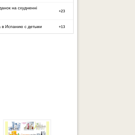
данок на схудненні
+
23
 в Испанию с детьми
+
13