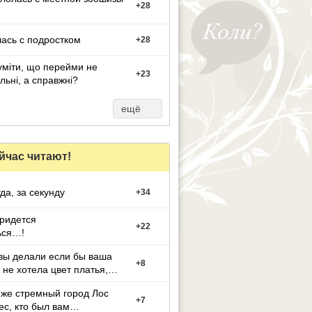
+
28
ась с подростком
+
28
уміти, що перейми не
+
23
льні, а справжні?
ещё
йчас читают!
гда, за секунду
+
34
придется
+
22
ься…!
вы делали если бы ваша
+
8
 не хотела цвет платья,
й вы выбрали
 же стремный город Лос
+
7
с, кто был вам