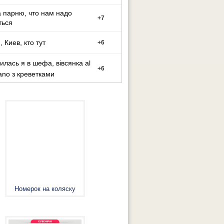
илось?
 парню, что нам надо
+
7
ться
 Киев, кто тут
+
6
илась я в шефа, вівсянка al
+
6
ano з креветками
Номерок на коляску