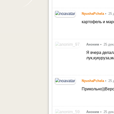
NyushaPchela
•
25 
картофель и ма
Аноним
•
25 дек
Я вчера дела
лук,кукуруза,м
NyushaPchela
•
25 
Прикольно))Веро
Аноним
•
25 дек