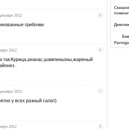
понрав
Сказала
пожени
декабря 2012
5
Девочки,
ринованные грибочки
Бав
Parmigi
абря 2012
6
ла так:Курица,ананас,шампиньоны,жареный
айонез .
декабря 2012
7
ятно у всех разный салат)
абря 2012
8