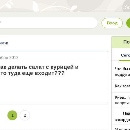
Вход
По
куски
Сег
абря 2012
ак делать салат с курицей и
Что бы 
что туда еще входит???
подруга
которы
Как все
Киев.. 
напряч
Під
1
2
закорд
Я прико