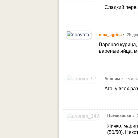
Сладкий перец
nina_tigrina
•
25 де
Вареная курица,
вареные яйца, м
Аноним
•
25 дек
Ага, у всех ра
Цикавенная
•
Яичко, марин
(50/50). Нек