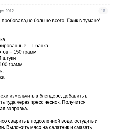
бря 2012
15
 пробовала,но больше всего ’Ежик в тумане’
ука
вированные – 1 банка
тов – 150 грамм
4 штуки
 100 грамм
ка
ка
рехи измельчить в блендере, добавить в
ть туда через пресс чеснок. Получится
ая заправка.
ясо сварить в подсоленной воде, остудить и
ми. Выложить мясо на салатник и смазать