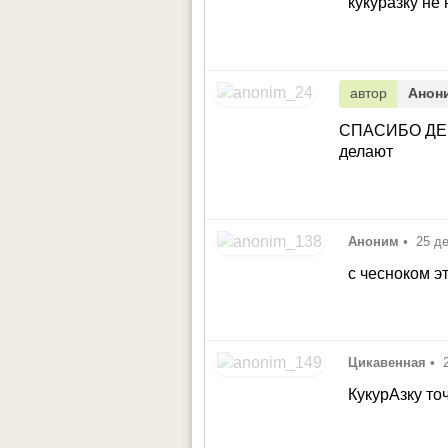
кукуразку не 
автор
Анон
СПАСИБО ДЕВЧ
делают
Аноним
•
25 д
с чесноком э
Цикавенная
•
КукурАзку то