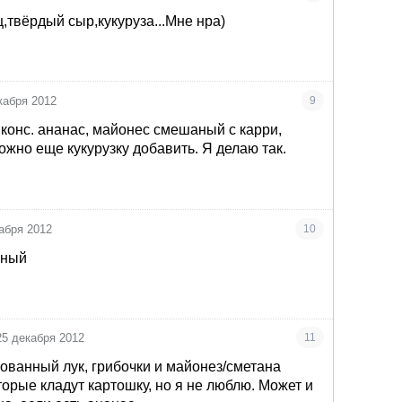
,твёрдый сыр,кукуруза...Мне нра)
кабря 2012
9
 конс. ананас, майонес смешаный с карри,
ожно еще кукурузку добавить. Я делаю так.
абря 2012
10
зный
25 декабря 2012
11
ованный лук, грибочки и майонез/сметана
оторые кладут картошку, но я не люблю. Может и