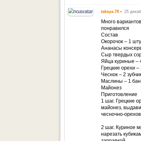
takaya.78
•
25 дека
Много вариантов
понравился
Состав
Окорочок – 1 шт
Ананасы консер
Сыр твердых сор
Яйца куриные – 
Грецкие орехи –
Чеснок – 2 зубчи
Маслины – 1 бан
Майонез
Приготовление
1 шаг. Грецкие о
майонез, выдави
чесночно-орехов
2 шаг. Куриное м
нарезать кубика
заправкой.