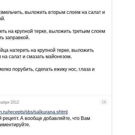
измельчить, выложить вторым слоем на салат и
ой.
реть на крупной терке, выложить третьим слоем
ть заправкой.
яйца натереть на крупной терке, выложить
 на салат и смазать майонезом.
елко порубить, сделать ежику нос, глаза и
кабря 2012
16
m.ru/recepts/sbs/salkurana.shtml
й рецепт. А вообще добавляйте, что Вам
риментируйте.