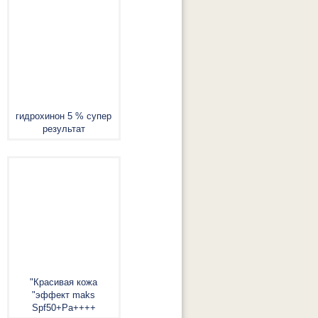
гидрохинон 5 % супер
результат
"Красивая кожа
"эффект maks
Spf50+Pa++++