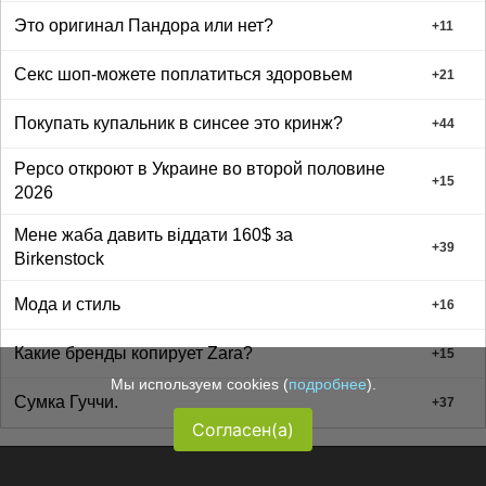
Это оригинал Пандора или нет?
+
11
Секс шоп-можете поплатиться здоровьем
+
21
Покупать купальник в синсее это кринж?
+
44
Pepco откроют в Украине во второй половине
+
15
2026
Мене жаба давить віддати 160$ за
+
39
Birkenstock
Мода и стиль
+
16
Какие бренды копирует Zara?
+
15
Мы используем cookies (
подробнее
).
Сумка Гуччи.
+
37
Согласен(а)