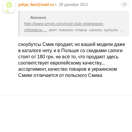
juliya_fevr@mail.ru
•
28 декабря 2012
19
Аноним
http://www.smyk.com/cool-club-sniegowce-
chlopiece-...
вот такого плана сапоги купили за
150 грн в СМИКе в этом году
сноубутсы Смик продает, но вашей модели даже
http://cs416823.userapi.com/v416823730/812/YZvLws-...
в каталоге нету. и в Польше со скидками сапоги
стоят от 180 грн. не всё то, что продают здесь
соответствует европейскому качеству...
ассортимент, качество товаров в украинском
Смике отличается от польского Смика