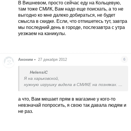
другом районе тоже есть
В Вишневом, просто сейчас еду на Кольцевую,
а вы где живете?
там тоже СМИК, Вам надо еще поискать, а то не
выгодно ко мне далеко добираться, не будет
смысла в скидке. Если, что отпишетесь тут, завтра
мы последний день в городе, послезавтра с утра
уезжаем на каникулы.
Аноним
•
27 декабря 2012
6
HelensiC
Я на харьковской,
нужную игрушку видела в СМИКЕ на позняках. но
могу уточнить в других СМИКАХ, может в
другом районе тоже есть
а что, Вам мешает прям в магазине у кого-то
а вы где живете?
невзначай попросить
, я свою так давала людям и
не раз.