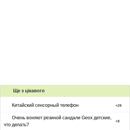
Ще з цiкавого
Китайский сенсорный телефон
+
29
Очень воняют резиной сандали Geox детские,
+
9
что делать?