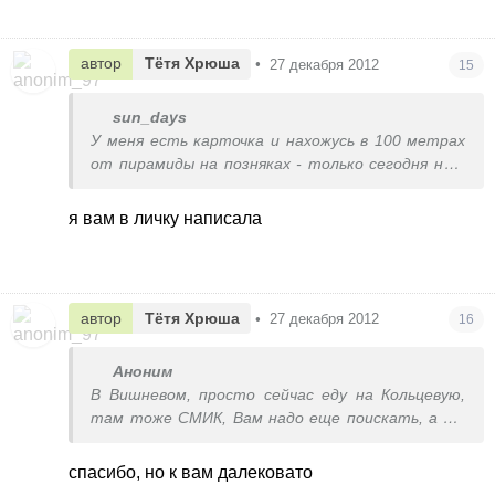
автор
Тётя Хрюша
•
27 декабря 2012
15
sun_days
У меня есть карточка и нахожусь в 100 метрах
от пирамиды на позняках - только сегодня не в
офисе. Если завтра еще актуально - то
обращайтесь.
я вам в личку написала
автор
Тётя Хрюша
•
27 декабря 2012
16
Аноним
В Вишневом, просто сейчас еду на Кольцевую,
там тоже СМИК, Вам надо еще поискать, а то
не выгодно ко мне далеко добираться, не будет
смысла в скидке. Если, что отпишетесь тут,
спасибо, но к вам далековато
завтра мы последний день в городе,