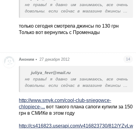
не правы! я давно им занимаюсь, все очень
довольны. если сейчас в магазине джинсы со
скидкой стоят 225 грн, а я привожу за 130-это
вы называете дорого?
только сегодня смотрела джинсы по 130 грн
Только вот вернулись с Променады
Аноним
•
27 декабря 2012
14
juliya_fevr@mail.ru
не правы! я давно им занимаюсь, все очень
довольны. если сейчас в магазине джинсы со
скидкой стоят 225 грн, а я привожу за 130-это
вы называете дорого?
http://www.smyk.com/cool-club-sniegowce-
chlopiece-...
вот такого плана сапоги купили за 150
грн в СМИКе в этом году
http://cs416823.userapi.com/v416823730/812/YZvLws-