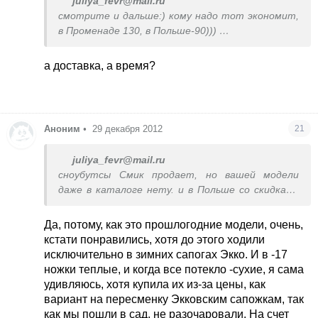
juliya_fevr@mail.ru
смотрите и дальше:) кому надо тот экономит,
в Променаде 130, в Польше-90)))
посчитайте так на каждой вещи
а доставка, а время?
Аноним
•
29 декабря 2012
21
juliya_fevr@mail.ru
сноубутсы Смик продает, но вашей модели
даже в каталоге нету. и в Польше со скидками
сапоги стоят от 180 грн. не всё то, что
продают здесь соответствует европейскому
Да, потому, как это прошлогодние модели, очень,
качеству... ассортимент, качество товаров в
кстати понравились, хотя до этого ходили
украинском Смике отличается от польского
исключительно в зимних сапогах Экко. И в -17
Смика
ножки теплые, и когда все потекло -сухие, я сама
удивляюсь, хотя купила их из-за цены, как
вариант на пересменку Экковским сапожкам, так
как мы пошли в сад, не разочаровали. На счет