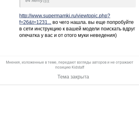
е4 нету.((((
http://www.supermamki.ru/viewtopic.php?
f=26&t=1231...
во чего нашла. вы еще попробуйте
в сети инструкцию к вашей модели поискать вдруг
опечатка у вас и от отого муки неведения)
Мнения, изложенные в теме, передают взгляды авторов и не отражают
позицию Kidstaff
Тема закрыта