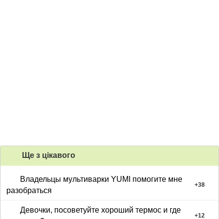
Ще з цiкавого
Владельцы мультиварки YUMI помогите мне
+
38
разобраться
Девочки, посоветуйте хороший термос и где
+
12