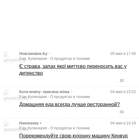
•
Невгамовна Бу
05 мая в 17:40
Еда, Кулинария
-
О продуктах и технике
Є страва, запах якої миттєво переносить вас у
дитинство
30
•
Коли мовчу- приємна жінка
04 мая в 23:52
Еда, Кулинария
-
О продуктах и технике
Домашняя еда всегда лучше ресторанной?
30
Наизнанку
•
04 мая в 14:18
Еда, Кулинария
-
О продуктах и технике
Порекомендуйте свою кухонну машину Кенвуд