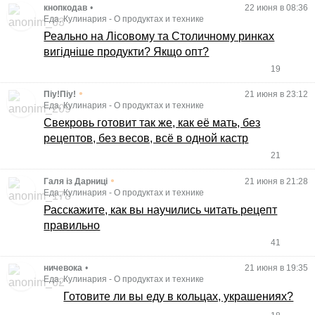
кнопкодав
•
22 июня в 08:36
Еда, Кулинария
-
О продуктах и технике
Реально на Лісовому та Столичному ринках
вигідніше продукти? Якщо опт?
19
•
Піу!Піу!
21 июня в 23:12
Еда, Кулинария
-
О продуктах и технике
Свекровь готовит так же, как её мать, без
рецептов, без весов, всё в одной кастр
21
•
Галя із Дарниці
21 июня в 21:28
Еда, Кулинария
-
О продуктах и технике
Расскажите, как вы научились читать рецепт
правильно
41
ничевока
•
21 июня в 19:35
Еда, Кулинария
-
О продуктах и технике
Готовите ли вы еду в кольцах, украшениях?