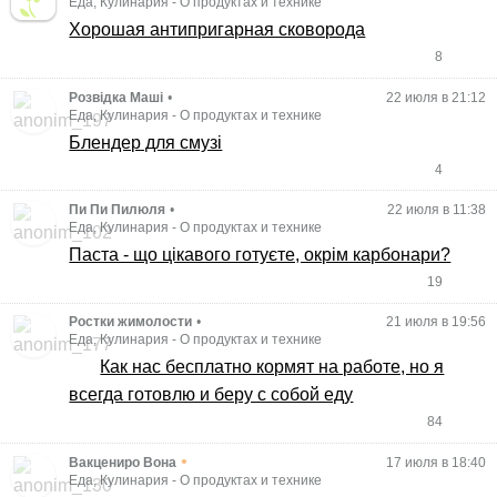
Еда, Кулинария
-
О продуктах и технике
Хорошая антипригарная сковорода
8
Розвідка Маші
•
22 июля в 21:12
Еда, Кулинария
-
О продуктах и технике
Блендер для смузі
4
Пи Пи Пилюля
•
22 июля в 11:38
Еда, Кулинария
-
О продуктах и технике
Паста - що цікавого готуєте, окрім карбонари?
19
Ростки жимолости
•
21 июля в 19:56
Еда, Кулинария
-
О продуктах и технике
Как нас бесплатно кормят на работе, но я
всегда готовлю и беру с собой еду
84
•
Вакцениро Вона
17 июля в 18:40
Еда, Кулинария
-
О продуктах и технике