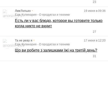
23
•
ЛижТолько
19 июня в 09:36
Еда, Кулинария
-
О продуктах и технике
Есть ли у вас блюдо, которое вы готовите только
когда никто не видит
27
•
Та не реву я
17 июня в 12:20
Еда, Кулинария
-
О продуктах и технике
Що ви робите з залишками їжі на третій день?
31