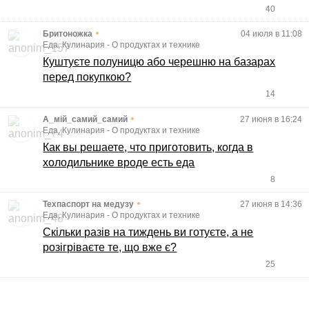
40
•
Бритоножка
04 июля в 11:08
Еда, Кулинария
-
О продуктах и технике
Куштуєте полуницю або черешню на базарах
перед покупкою?
14
•
А_мій_самий_самий
27 июня в 16:24
Еда, Кулинария
-
О продуктах и технике
Как вы решаете, что приготовить, когда в
холодильнике вроде есть еда
8
•
Техпаспорт на медузу
27 июня в 14:36
Еда, Кулинария
-
О продуктах и технике
Скільки разів на тиждень ви готуєте, а не
розігріваєте те, що вже є?
25