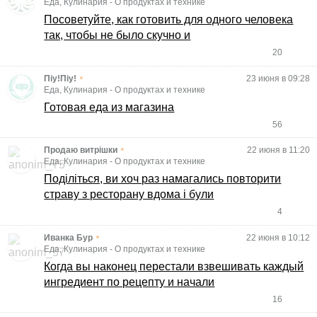
Еда, Кулинария
-
О продуктах и технике
Посоветуйте, как готовить для одного человека
так, чтобы не было скучно и
20
•
Піу!Піу!
23 июня в 09:28
Еда, Кулинария
-
О продуктах и технике
Готовая еда из магазина
56
•
Продаю витрішки
22 июня в 11:20
Еда, Кулинария
-
О продуктах и технике
Поділіться, ви хоч раз намагались повторити
страву з ресторану вдома і були
4
•
Иванка Бур
22 июня в 10:12
Еда, Кулинария
-
О продуктах и технике
Когда вы наконец перестали взвешивать каждый
ингредиент по рецепту и начали
16