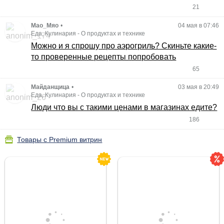
21
Мао_Мяо
•
04 мая в 07:46
Еда, Кулинария
-
О продуктах и технике
Можно и я спрошу про аэрогриль? Скиньте какие-
то проверенные рецепты попробовать
65
Майданщица
•
03 мая в 20:49
Еда, Кулинария
-
О продуктах и технике
Люди что вы с такими ценами в магазинах едите?
186
Товары с Premium витрин