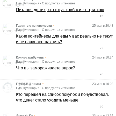
Еда, Кулинария
-
О продуктах и технике
Питання до тих, хто готує ковбаси з нітриткою
15
•
Гарантую неперелевки
25 мая в 20:48
Еда, Кулинария
-
О продуктах и технике
Какие контейнеры для еды у вас реально не текут
и не начинают пахнуть?
22
•
Коник-стрибунець
24 мая в 10:24
Еда, Кулинария
-
О продуктах и технике
Что вы замораживаете впрок?
26
•
Г@Л@В@ломка
23 мая в 16:08
Еда, Кулинария
-
О продуктах и технике
Кто перешёл на список покупок и почувствовал,
что денег стало уходить меньше
36
•
Дона Ко Ко
23 мая в 12:16