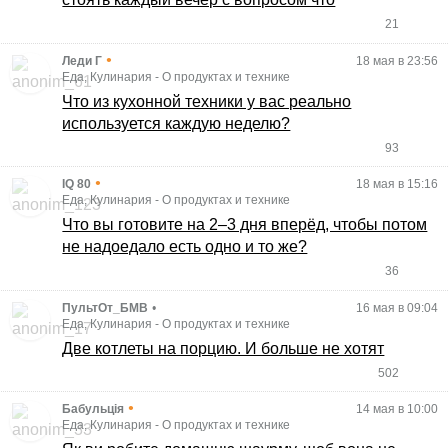
21
•
Леди Г
18 мая в 23:56
Еда, Кулинария
-
О продуктах и технике
Что из кухонной техники у вас реально
используется каждую неделю?
93
•
IQ 80
18 мая в 15:16
Еда, Кулинария
-
О продуктах и технике
Что вы готовите на 2–3 дня вперёд, чтобы потом
не надоедало есть одно и то же?
36
ПультОт_БМВ
•
16 мая в 09:04
Еда, Кулинария
-
О продуктах и технике
Две котлеты на порцию. И больше не хотят
502
•
Бабульція
14 мая в 10:00
Еда, Кулинария
-
О продуктах и технике