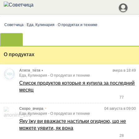
Советчица
-
Еда, Кулинария
-
О продуктах и технике
О продуктах
Атятя_тётя
•
вчера в 18:49
Еда, Кулинария
-
О продуктах и технике
Список продуктов которые я купила за последний
месяц
77
•
Скоро_вчера
04 августа в 09:00
Еда, Кулинария
-
О продуктах и технике
Яку їжу ви вважаєте настільки огидною, що не
можете уявити, як вона
28