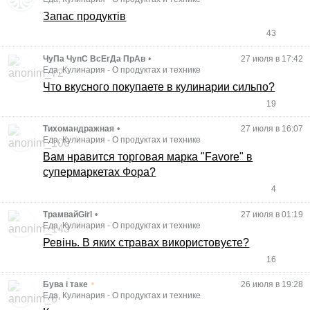
Запас продуктів
43
ЧуПа ЧупС ВсЕгДа ПрАв
•
27 июля в 17:42
Еда, Кулинария
-
О продуктах и технике
Что вкусного покупаете в кулинарии сильпо?
19
Тихомандражная
•
27 июля в 16:07
Еда, Кулинария
-
О продуктах и технике
Вам нравится торговая марка "Favore" в
супермаркетах Фора?
4
ТрамвайGirl
•
27 июля в 01:19
Еда, Кулинария
-
О продуктах и технике
Ревінь. В яких стравах використовуєте?
16
•
Бува і таке
26 июля в 19:28
Еда, Кулинария
-
О продуктах и технике