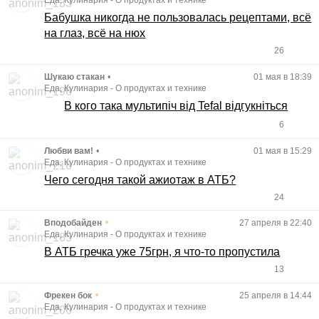
Еда, Кулинария
-
О продуктах и технике
Бабушка никогда не пользовалась рецептами, всё
на глаз, всё на нюх
26
Шукаю стакан
•
01 мая в 18:39
Еда, Кулинария
-
О продуктах и технике
В кого така мультипіч від Tefal відгукніться
6
Любви вам!
•
01 мая в 15:29
Еда, Кулинария
-
О продуктах и технике
Чего сегодня такой ажиотаж в АТБ?
24
•
Вподобайден
27 апреля в 22:40
Еда, Кулинария
-
О продуктах и технике
В АТБ гречка уже 75грн, я что-то пропустила
13
•
Фрекен бок
25 апреля в 14:44
Еда, Кулинария
-
О продуктах и технике