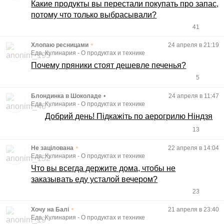
Какие продукты вы перестали покупать про запас,
потому что только выбрасывали?
41
•
Хлопаю ресницами
24 апреля в 21:19
Еда, Кулинария
-
О продуктах и технике
Почему пряники стоят дешевле печенья?
5
Блондинка в Шоколаде
•
24 апреля в 11:47
Еда, Кулинария
-
О продуктах и технике
Добрий день! Підкажіть по аерогрилю Ніндзя
13
•
Не зацілована
22 апреля в 14:04
Еда, Кулинария
-
О продуктах и технике
Что вы всегда держите дома, чтобы не
заказывать еду усталой вечером?
23
•
Хочу на Балі
21 апреля в 23:40
Еда, Кулинария
-
О продуктах и технике