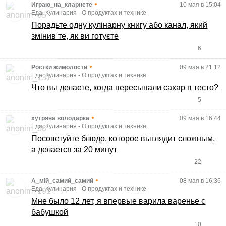
•
Играю_на_кларнете
10 мая в 15:04
Еда, Кулинария
-
О продуктах и технике
Порадьте одну кулінарну книгу або канал, який
змінив те, як ви готуєте
6
•
Ростки жимолости
09 мая в 21:12
Еда, Кулинария
-
О продуктах и технике
Что вы делаете, когда пересыпали сахар в тесто?
5
•
хутряна володарка
09 мая в 16:44
Еда, Кулинария
-
О продуктах и технике
Посоветуйте блюдо, которое выглядит сложным,
а делается за 20 минут
22
•
А_мій_самий_самий
08 мая в 16:36
Еда, Кулинария
-
О продуктах и технике
Мне было 12 лет, я впервые варила варенье с
бабушкой
10