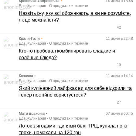
•
Крошечка-хаврошечка
14 июля в 18:48
Еда, Кулинария
-
О продуктах и технике
Назвіть їжу, яку всі обожнюють, а ви не розумієте,
як це можна їсти?
42
•
Краля-Галя
11 июля в 22:48
Еда, Кулинария
-
О продуктах и технике
Кто-то пробовал комбинировать сладкие и
солёные блюда?
13
Козачка
•
11 июля в 14:14
Еда, Кулинария
-
О продуктах и технике
Який кулінарний лайфхак ви для себе відкрили та
тепер постійно користуєтеся?
27
Мати драконів
•
07 июля в 00:45
Еда, Кулинария
-
О продуктах и технике
Лоток з ягодами і динями біля ТРЦ, купила по кг
трохи, намахали на 120 грн