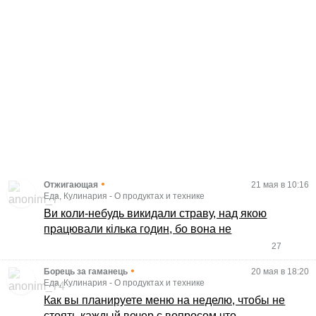
•
Отжигающая
21 мая в 10:16
Еда, Кулинария
-
О продуктах и технике
Ви коли-небудь викидали страву, над якою
працювали кілька годин, бо вона не
27
•
Борець за гаманець
20 мая в 18:20
Еда, Кулинария
-
О продуктах и технике
Как вы планируете меню на неделю, чтобы не
стоять каждый вечер с вопросом что