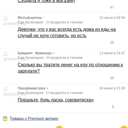
Сходила я тоже в магазин)
47
•
Мольфарочка
15 июня в 09:56
Еда, Кулинария
-
О продуктах и технике
Девочки, что у вас всегда есть дома из еды на
случай не хочу готовить, но есть
20
Бриджит_Фрикандо
•
13 июня в 19:47
Еда, Кулинария
-
О продуктах и технике
Сколько вы тратите денег на еду по отношению к
зарплате?
36
Працівниця року
•
04 июня в 15:38
Еда, Кулинария
-
О продуктах и технике
Порадьте, будь ласка, соковитискач
8
Товары с Premium витрин