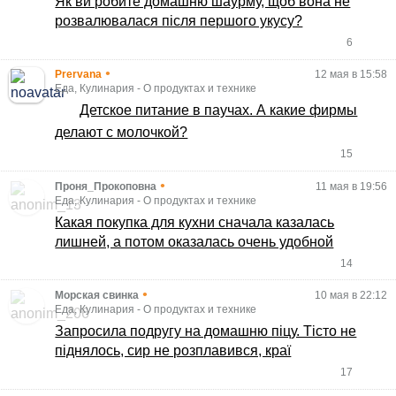
Як ви робите домашню шаурму, щоб вона не
розвалювалася після першого укусу?
6
•
Prervana
12 мая в 15:58
Еда, Кулинария
-
О продуктах и технике
Детское питание в паучах. А какие фирмы
делают с молочкой?
15
•
Проня_Прокоповна
11 мая в 19:56
Еда, Кулинария
-
О продуктах и технике
Какая покупка для кухни сначала казалась
лишней, а потом оказалась очень удобной
14
•
Морская свинка
10 мая в 22:12
Еда, Кулинария
-
О продуктах и технике
Запросила подругу на домашню піцу. Тісто не
піднялось, сир не розплавився, краї
17