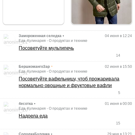
Замороженная селедка
•
04 июня в 12:24
Еда, Кулинария
-
О продуктах и технике
Посоветуйте мультипечь
14
•
БершкомангоЗар
02 июня в 15:50
Еда, Кулинария
-
О продуктах и технике
Посоветуйте вафельницу, чтоб прожаривала
нормально овощные и фруктовые вафли
5
4есотка
•
01 июня в 00:00
Еда, Кулинария
-
О продуктах и технике
Надоела еда
15
СолодкаБулочка
•
29 мая в 13:21