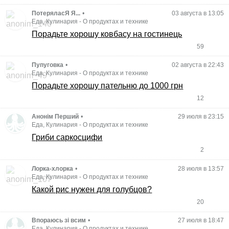
ПотеряласЯ Я...
•
03 августа в 13:05
Еда, Кулинария
-
О продуктах и технике
Порадьте хорошу ковбасу на гостинець
59
Пупуговка
•
02 августа в 22:43
Еда, Кулинария
-
О продуктах и технике
Порадьте хорошу пательню до 1000 грн
12
Анонім Перший
•
29 июля в 23:15
Еда, Кулинария
-
О продуктах и технике
Гриби саркосцифи
2
Лорка-хлорка
•
28 июля в 13:57
Еда, Кулинария
-
О продуктах и технике
Какой рис нужен для голубцов?
20
Впораюсь зі всим
•
27 июля в 18:47
Еда, Кулинария
-
О продуктах и технике