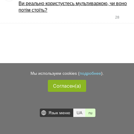
Ви реально користуєтесь мультиваркою, чи воно
потім стоїть?
28
Мы используем cookies (
подробнее
).
Согласен(а)
Язык меню
UA
ru