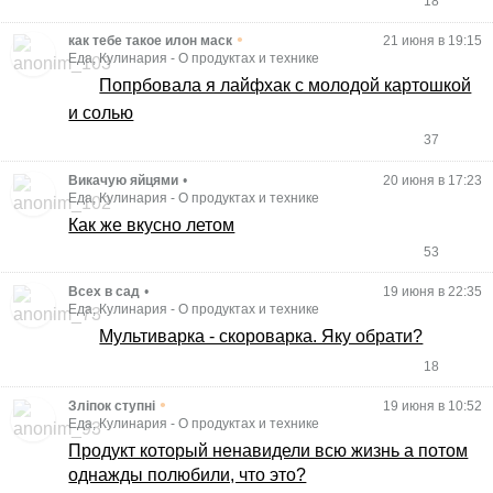
18
•
как тебе такое илон маск
21 июня в 19:15
Еда, Кулинария
-
О продуктах и технике
Попрбовала я лайфхак с молодой картошкой
и солью
37
Викачую яйцями
•
20 июня в 17:23
Еда, Кулинария
-
О продуктах и технике
Как же вкусно летом
53
Всех в сад
•
19 июня в 22:35
Еда, Кулинария
-
О продуктах и технике
Мультиварка - скороварка. Яку обрати?
18
•
Зліпок ступні
19 июня в 10:52
Еда, Кулинария
-
О продуктах и технике
Продукт который ненавидели всю жизнь а потом
однажды полюбили, что это?