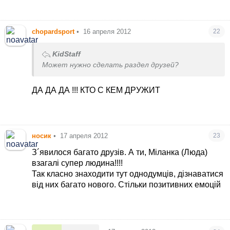
chopardsport
•
16 апреля 2012
22
KidStaff
Может нужно сделать раздел друзей?
ДА ДА ДА !!! КТО С КЕМ ДРУЖИТ
носик
•
17 апреля 2012
23
З´явилося багато друзів. А ти, Міланка (Люда)
взагалі супер людина!!!!
Так класно знаходити тут однодумців, дізнаватися
від них багато нового. Стільки позитивних емоцій