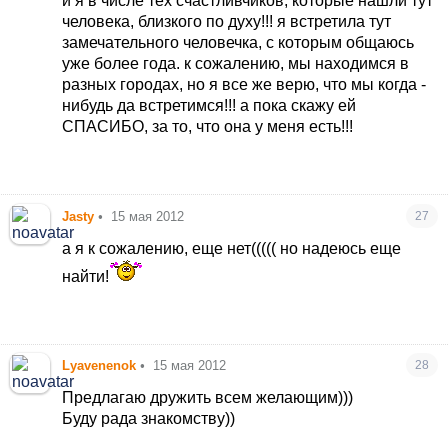
и я в числе тех счастливчиков, которые нашли тут
человека, близкого по духу!!!
я встретила тут
замечательного человечка, с которым общаюсь
уже более года. к сожалению, мы находимся в
разных городах, но я все же верю, что мы когда -
нибудь да встретимся!!! а пока скажу ей
СПАСИБО, за то, что она у меня есть!!!
Jasty
•
15 мая 2012
27
а я к сожалению, еще нет((((( но надеюсь еще
найти!
Lyavenenok
•
15 мая 2012
28
Предлагаю дружить всем желающим)))
Буду рада знакомству))