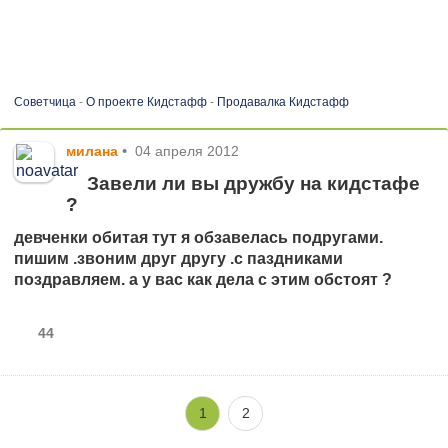
Советчица
-
О проекте Кидстафф
-
Продавалка Кидстафф
милана
•
04 апреля 2012
Завели ли вы дружбу на кидстафе
?
девченки обитая тут я обзавелась подругами.
пишим .звоним друг другу .с паздниками
поздравляем. а у вас как дела с этим обстоят ?
44
1
2