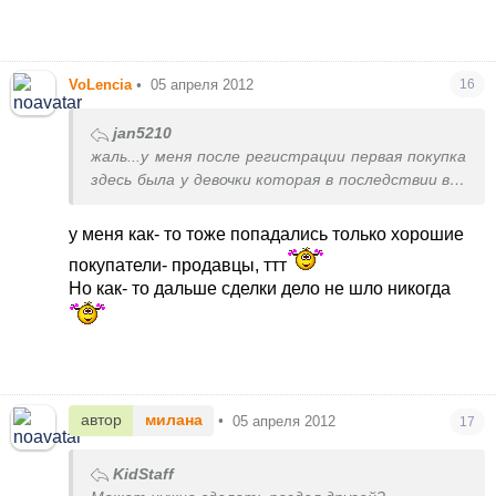
VoLencia
•
05 апреля 2012
16
jan5210
жаль...у меня после регистрации первая покупка
здесь была у девочки которая в последствии все
мне рассказала что куда и как делать,что
писать,где смотреть))))Так и началась наша
у меня как- то тоже попадались только хорошие
дружба,нашлись в одноклассниках,с праздниками
покупатели- продавцы, ттт
поздравляем,покупками-продажами делимся да и
Но как- то дальше сделки дело не шло никогда
просто общаемся,переписываемся
автор
милана
•
05 апреля 2012
17
KidStaff