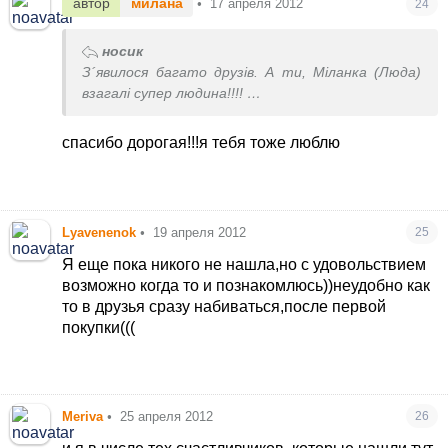
автор
милана
•
17 апреля 2012
24
носик
З´явилося багато друзів. А ти, Міланка (Люда)
взагалі супер людина!!!!
Так класно знаходити тут однодумців,
дізнаватися від них багато нового. Стільки
спасибо дорогая!!!я тебя тоже люблю
позитивних емоцій
Lyavenenok
•
19 апреля 2012
25
Я еще пока никого не нашла,но с удовольствием
возможно когда то и познакомлюсь))неудобно как
то в друзья сразу набиваться,после первой
покупки(((
Meriva
•
25 апреля 2012
26