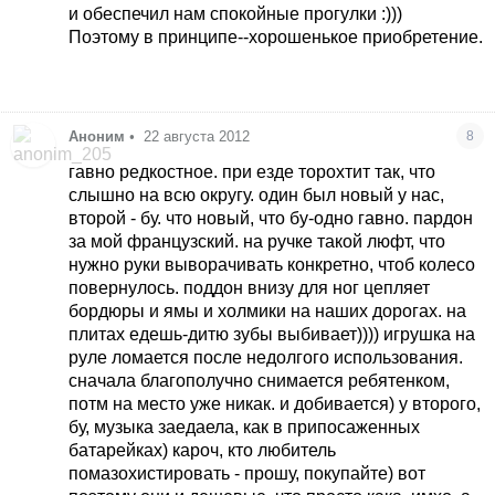
и обеспечил нам спокойные прогулки :)))
Поэтому в принципе--хорошенькое приобретение.
Аноним
•
22 августа 2012
8
гавно редкостное. при езде торохтит так, что
слышно на всю округу. один был новый у нас,
второй - бу. что новый, что бу-одно гавно. пардон
за мой французский. на ручке такой люфт, что
нужно руки выворачивать конкретно, чтоб колесо
повернулось. поддон внизу для ног цепляет
бордюры и ямы и холмики на наших дорогах. на
плитах едешь-дитю зубы выбивает)))) игрушка на
руле ломается после недолгого использования.
сначала благополучно снимается ребятенком,
потм на место уже никак. и добивается) у второго,
бу, музыка заедаела, как в припосаженных
батарейках) кароч, кто любитель
помазохистировать - прошу, покупайте) вот