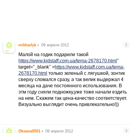
mikhailyk
•
09 апреля 2012
2
Малой на годик подарили такой
https://www.kidstaff.com.ua/tema-2678170.html
"
target="_blank" >
https://www.kidstaff.com.ua/tema-
2678170.html
только зеленый с лягушкой, зонтик
сверху сломался сразу, а так велик выдержал 4
месяца на даче постоянного использования. В
этм году сняли подножку,уже тоже начали ездить
на нем. Скажем так цена-качество соответствует.
Визуально выглядит очень привлекательно!))
Oksana0501
•
09 апреля 2012
3