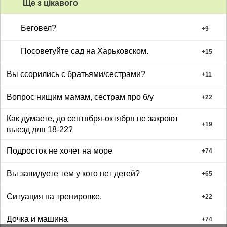
Ще з цiкавого
Беговел?
+
9
Посоветуйте сад на Харьковском.
+
15
Вы ссорились с братьями/сестрами?
+
11
Вопрос нищим мамам, сестрам про б/у
+
22
Как думаете, до сентября-октября не закроют
+
19
выезд для 18-22?
Подросток не хочет на море
+
74
Вы завидуете тем у кого нет детей?
+
65
Ситуация на тренировке.
+
22
Дочка и машина
+
74