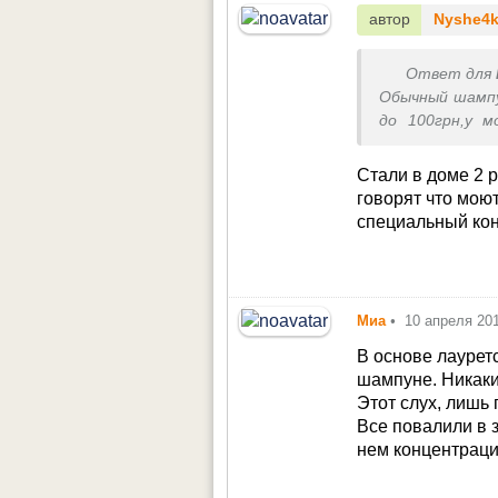
автор
Nyshe4
Ответ для
Обычный шампу
до 100грн,у м
волос,пучками,
Мадонна им м
Стали в доме 2 
Мыть или не 
говорят что моют
забывайте о п
специальный ко
Кому-то корм д
если всё-таки
– ветврачами 
заинтересова
Миа
•
10 апреля 20
забота о воло
бизнес расшири
В основе лаурет
полысели. В ко
шампуне. Никаки
Этот слух, лишь 
Все повалили в 
нем концентраци