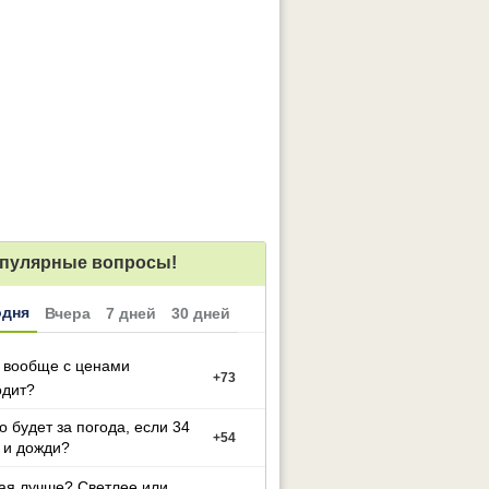
пулярные вопросы!
одня
Вчера
7 дней
30 дней
 вообще с ценами
+
73
одит?
то будет за погода, если 34
+
54
 и дожди?
ая лучше? Светлее или