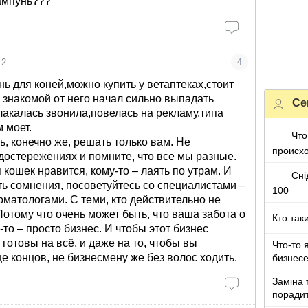
шампунь???
12
4
 для коней,можно купить у ветаптеках,стоит
й знакомой от него начал сильно выпадать
Се
лакалась звонила,повелась на рекламу,типа
 моет.
Что
ь, конечно же, решать только вам. Не
происх
достережениях и помните, что все мы разные.
 кошек нравится, кому-то – лаять по утрам. И
Сні
сть сомнения, посоветуйтесь со специалистами –
100
рматологами. С теми, кто действительно не
Потому что очень может быть, что ваша забота о
Кто так
-то – просто бизнес. И чтобы этот бизнес
готовы на всё, и даже на то, чтобы вы
Что-то 
е концов, не бизнесмену же без волос ходить.
бизнес
Заміна 
поради