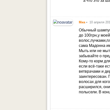
а что это за 
Миа
•
10 апреля 20
Обычный шампунь
до 100грн,у мое
волос,пучками,п
сама Мадонна им
Мыть или не мыт
забывайте о пре
Кому-то корм для
если всё-таки е
ветврачами и де
заинтересован. 
волосах для кого
расширился, они 
полысели. В конц