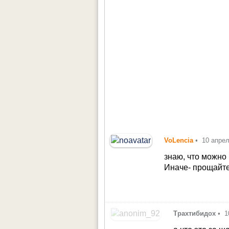
VoLencia
•
10 апре
знаю, что можно 
Иначе- прощайте
Трахтибидох
•
1