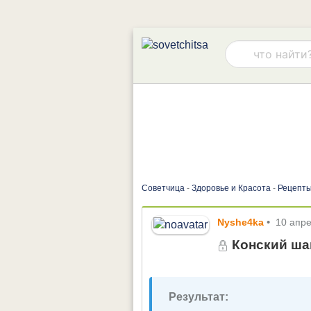
Советчица
-
Здоровье и Красота
-
Рецепты
Nyshe4ka
•
10 апр
Конский ша
Результат: