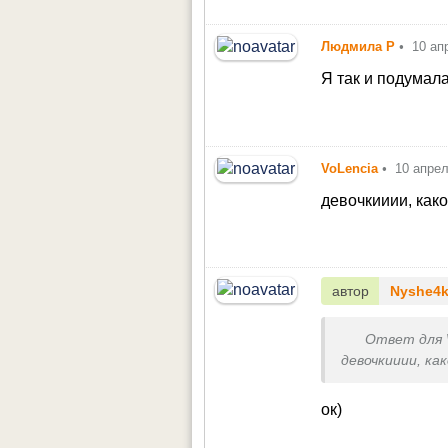
Людмила Р
•
10 ап
Я так и подумал
VoLencia
•
10 апре
девочкииии, как
автор
Nyshe4
Ответ для
девочкииии, ка
ок)