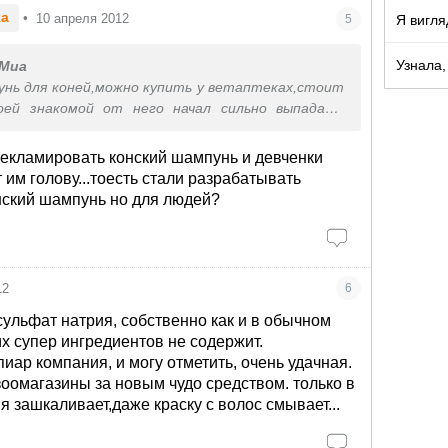
ka
•
10 апреля 2012
Я вигля
5
Узнала,
Миа
нь для коней,можно купить у ветаптеках,стоит
оей знакомой от него начал сильно выпадать
плакалась звонила,повелась на рекламу,типа сама
оет.
рекламировать конский шампунь и девченки
мыть, конечно же, решать только вам. Не
 им голову...тоесть стали разрабатывать
редостережениях и помните, что все мы разные.
нский шампунь но для людей?
ля кошек нравится, кому-то – лаять по утрам. И
 есть сомнения, посоветуйтесь со специалистами
и дерматологами. С теми, кто действительно не
н. Потому что очень может быть, что ваша
12
6
сах для кого-то – просто бизнес. И чтобы этот
лся, они готовы на всё, и даже на то, чтобы вы
сульфат натрия, собственно как и в обычном
нце концов, не бизнесмену же без волос ходить.
х супер ингредиентов не содержит.
пиар компания, и могу отметить, очень удачная.
зоомагазины за новым чудо средством. только в
я зашкаливает,даже краску с волос смывает...