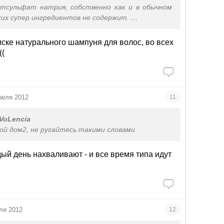
етсульфат натрия, собственно как и в обычном
ких супер ингредиентов не содержит.
ишь пиар компания, и могу отметить, очень
овалили в зоомагазины за новым чудо средством.
оиске натурального шампуня для волос, во всех
концентрация зашкаливает,даже краску с волос
((
реля 2012
11
VoLencia
кой дом2, не ругайтесь такими словами
дый день нахваливают - и все время типа идут
ля 2012
12