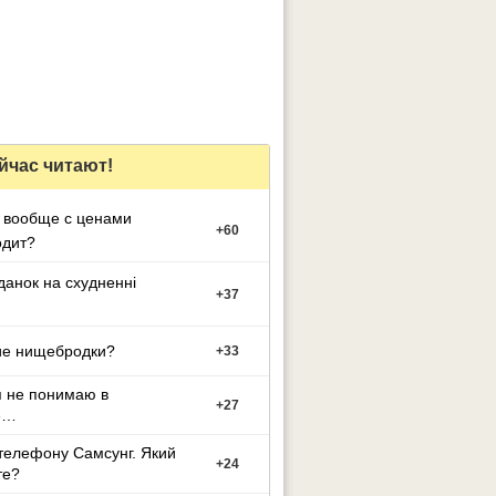
йчас читают!
 вообще с ценами
+
60
одит?
данок на схудненні
+
37
ие нищебродки?
+
33
я не понимаю в
+
27
е…
телефону Самсунг. Який
+
24
те?