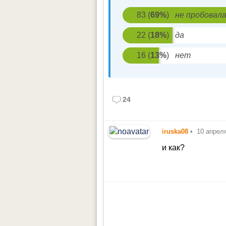
83
(
69
%
)
не пробовал
22
(
18
%
)
да
16
(
13
%
)
нет
24
iruska08
•
10 апрел
и как?