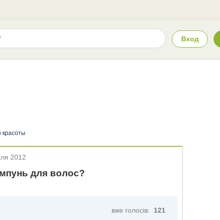
Вход
 красоты
еля 2012
мпунь для волос?
вже голосів:
121