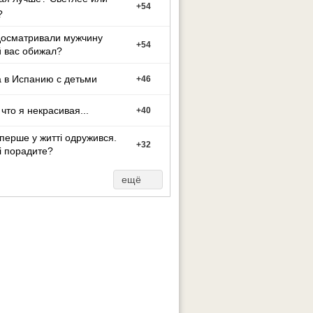
+
54
?
досматривали мужчину
+
54
 вас обижал?
 в Испанию с детьми
+
46
 что я некрасивая...
+
40
перше у житті одружився.
+
32
і порадите?
ещё