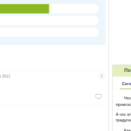
а
По
я 2012
1
Сег
Что
происх
А что э
градуса
Как