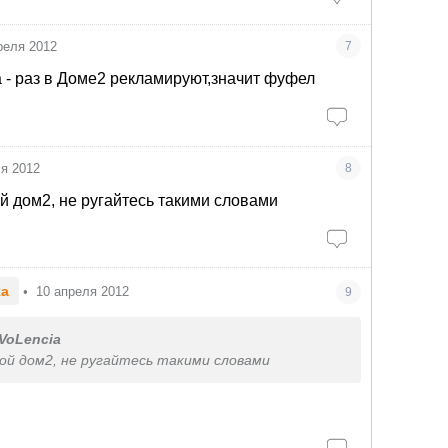
реля 2012
7
а - раз в Доме2 рекламируют,значит фуфел
ля 2012
8
ой дом2, не ругайтесь такими словами
ka
•
10 апреля 2012
9
VoLencia
кой дом2, не ругайтесь такими словами