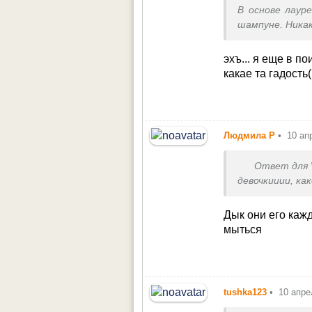
В основе лаур
шампуне. Ника
Этот слух, л
удачная. Все п
эхъ... я еще в п
только в нем 
какае та гадость(
смывает...
Людмила Р
•
10 ап
Ответ для
девочкииии, ка
Дык они его каж
мыться
tushka123
•
10 апре