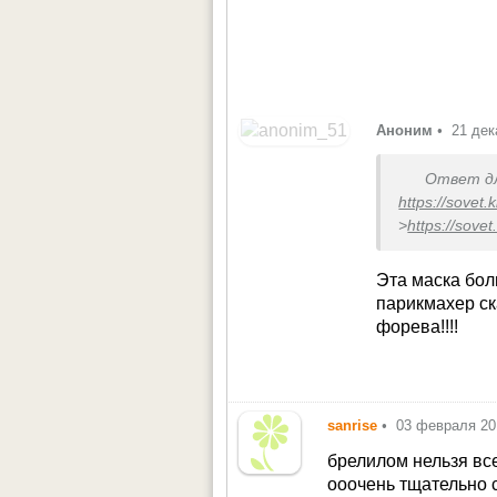
Аноним
•
21 дек
Ответ д
https://sovet.
>
https://sove
https://sovet.
Эта маска бол
парикмахер ск
форева!!!!
sanrise
•
03 февраля 20
брелилом нельзя все
ооочень тщательно с