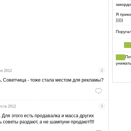
закорд
Я прико
)))))
Поругал
По
унижать
пошли с
ля 2012
2
ь, Советчица - тоже стала местом для рекламы?
уста 2012
3
Для этого есть продавалка и масса других
ь советы раздают, а не шампуни продают!!!!