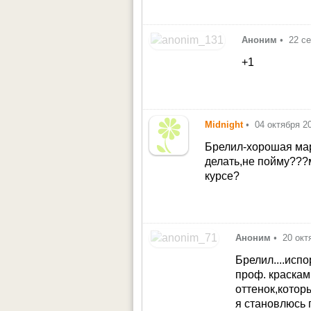
Аноним
•
22 с
+1
Midnight
•
04 октября 2
Брелил-хорошая мар
делать,не пойму???
курсе?
Аноним
•
20 окт
Брелил....исп
проф. краскам
оттенок,котор
я становлюсь 