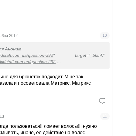
абря 2012
10
ля
Аноним
kidstaff.com.ua/question-292
" target="_blank"
t.kidstaff.com.ua/question-292
kidstaff.com.ua/question-1050
ьше для брюнеток подходит. М не так
азала и посоветовала Матрикс. Матрикс
13
11
гда пользоваться!! ломает волосы!!! нужно
мывать, иначе, ее действие на волос