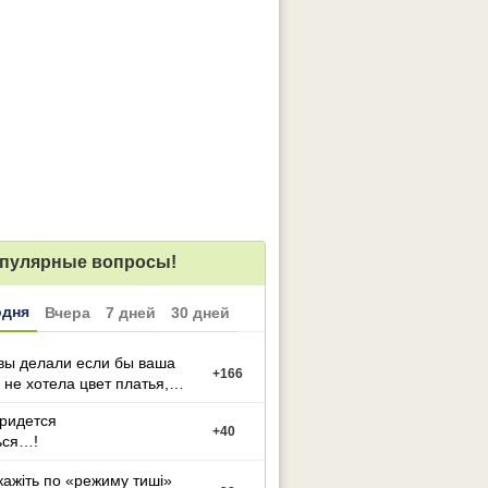
пулярные вопросы!
одня
Вчера
7 дней
30 дней
вы делали если бы ваша
+
166
 не хотела цвет платья,
й вы выбрали
придется
+
40
ься…!
кажіть по «режиму тиші»