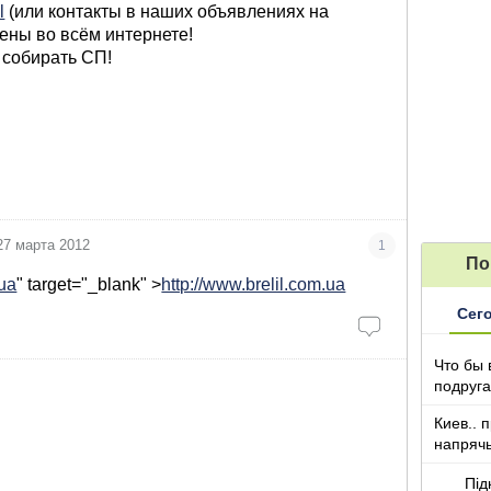
l
(или контакты в наших объявлениях на
цены во всём интернете!
 собирать СП!
27 марта 2012
1
По
.ua
" target="_blank" >
http://www.brelil.com.ua
Сег
Что бы 
подруга
которы
Киев.. 
напряч
Під