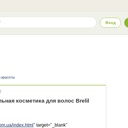
Вход
 красоты
2
ная косметика для волос Brelil
.com.ua/index.html
" target="_blank"