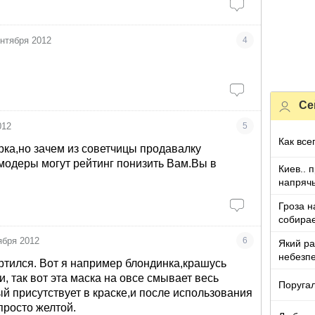
ентября 2012
4
Се
012
5
Как все
ка,но зачем из советчицы продавалку
модеры могут рейтинг понизить Вам.Вы в
Киев.. 
напряч
Гроза н
собирае
ября 2012
6
Який ра
небезпе
ортился. Вот я например блондинка,крашусь
и, так вот эта маска на овсе смывает весь
Поругал
ый присутствует в краске,и после использования
просто желтой.