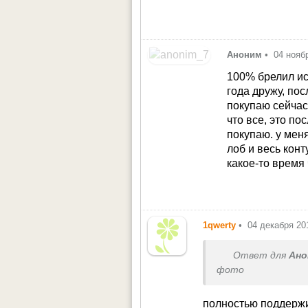
Аноним
•
04 нояб
100% брелил ис
года дружу, пос
покупаю сейчас
что все, это по
покупаю. у мен
лоб и весь конт
какое-то время
1qwerty
•
04 декабря 20
Ответ для
Ано
фото
полностью поддержи