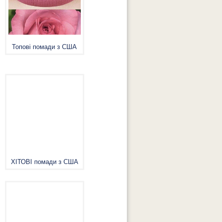
Топові помади з США
ХІТОВІ помади з США