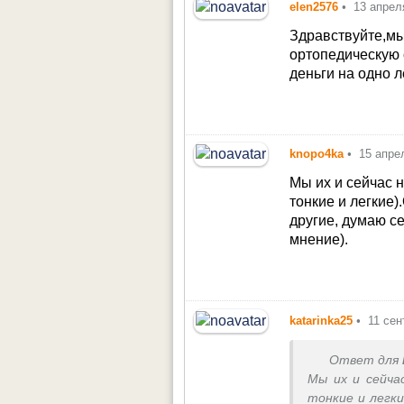
elen2576
•
13 апрел
Здравствуйте,мы
ортопедическую с
деньги на одно л
knopo4ka
•
15 апре
Мы их и сейчас н
тонкие и легкие)
другие, думаю с
мнение).
katarinka25
•
11 сен
Ответ для
Мы их и сейча
тонкие и легки