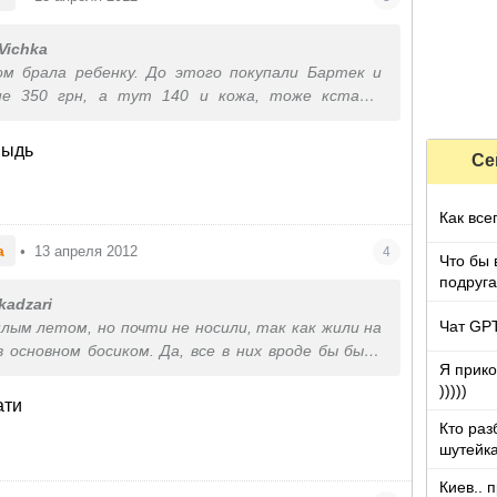
Vichka
 брала ребенку. До этого покупали Бартек и
не 350 грн, а тут 140 и кожа, тоже кстати
изкнула и не пожалела, удобные, оч. легенькие и
потичная. На ура все лето выносили))) Жаль
выдь
Се
азмеры до 26, мы брали 26. Взяла бы опять на
змерная сетка мала(((( Удачи в выборе!!!
Как все
a
•
13 апреля 2012
4
Что бы 
подруга
которы
kadzari
Чат GPT
лым летом, но почти не носили, так как жили на
в основном босиком. Да, все в них вроде бы было
Я прико
конце августа подошва отклеилась и пришлось
)))))
упке новой обуви. Так что, наверное, лучше
ати
 более известных производителей.
Кто раз
шутейка
Киев.. 