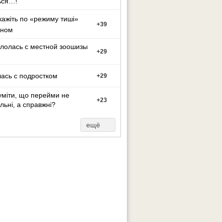
ься…!
кажіть по «режиму тиші»
+
39
оном
лолась с местной зоошизы
+
29
ась с подростком
+
29
уміти, що перейми не
+
23
льні, а справжні?
ещё