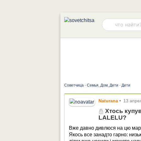
Советчица
-
Семья, Дом, Дети
-
Дети
Naturana
•
13 апре
Хтось купув
LALELU?
Вже давно дивлюся на цю марк
Якось все занадто гарно: низь