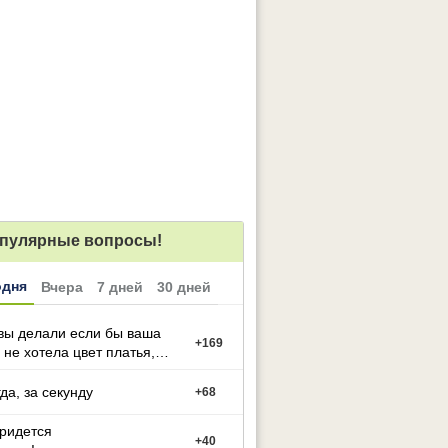
пулярные вопросы!
одня
Вчера
7 дней
30 дней
вы делали если бы ваша
+
169
 не хотела цвет платья,
й вы выбрали
гда, за секунду
+
68
придется
+
40