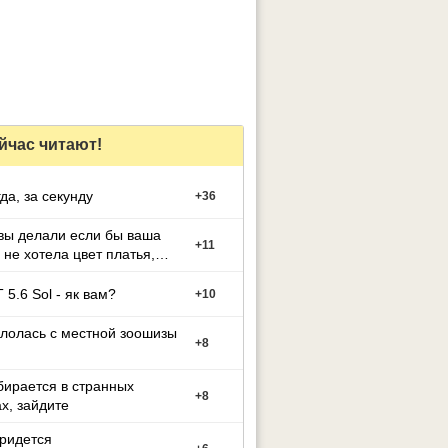
йчас читают!
гда, за секунду
+
36
вы делали если бы ваша
+
11
 не хотела цвет платья,
й вы выбрали
 5.6 Sol - як вам?
+
10
лолась с местной зоошизы
+
8
бирается в странных
+
8
х, зайдите
придется