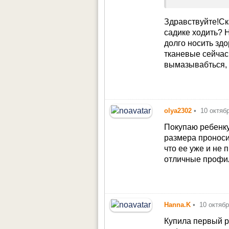
другие, думаю 
мнение).
Здравствуйте!Ск
садике ходить? 
долго носить зд
тканевые сейчас
вымазывабться, а
olya2302
•
10 октяб
Покупаю ребенку 
размера проноси
что ее уже и не 
отличные профил
Hanna.K
•
10 октяб
Купила первый ра