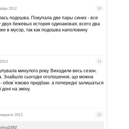
абря 2012
10
ась подошва. Покупала две пары синих - все
у двух бежевых история одинаковая, всего два
уже в мусор, так как подошва наполовину
 2013
11
упувала минулого року. Виходили весь сезон.
. Знайшло сьогодні оголошення, що можна
- обов´язково придбаю. а попередні залишаться
доні на зміну.
февраля 2013
12
olya2302