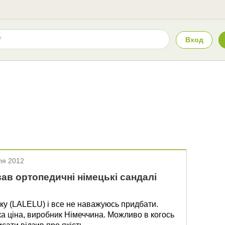
Вход
ля 2012
ав ортопедичні німецькі сандалі
у (LALELU) і все не наважуюсь придбати.
ка ціна, виробник Німеччина. Можливо в когось