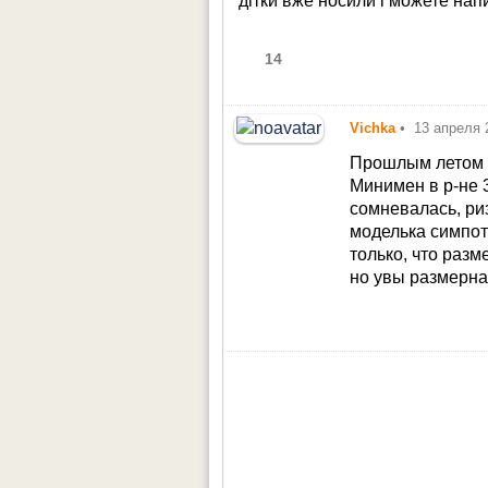
дітки вже носили і можете напи
14
Vichka
•
13 апреля 
Прошлым летом б
Минимен в р-не 3
сомневалась, риз
моделька симпот
только, что разм
но увы размерная