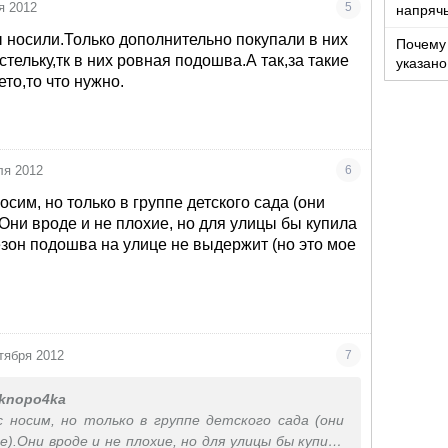
я 2012
5
напряч
 носили.Только дополнительно покупали в них
Почему 
тельку,тк в них ровная подошва.А так,за такие
указано
ето,то что нужно.
промеж
ля 2012
6
осим, но только в группе детского сада (они
.Они вроде и не плохие, но для улицы бы купила
езон подошва на улице не выдержит (но это мое
тября 2012
7
knopo4ka
с носим, но только в группе детского сада (они
е).Они вроде и не плохие, но для улицы бы купила