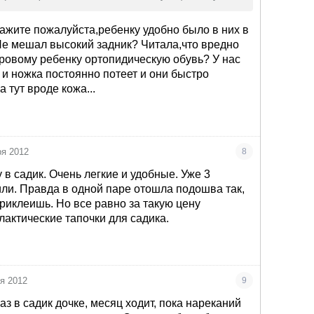
сезон подошва на улице не выдержит (но это мое
ажите пожалуйста,ребенку удобно было в них в
Не мешал высокий задник? Читала,что вредно
оровому ребенку ортопидическую обувь? У нас
 и ножка постоянно потеет и они быстро
 тут вроде кожа...
ря 2012
8
в садик. Очень легкие и удобные. Уже 3
ли. Правда в одной паре отошла подошва так,
приклеишь. Но все равно за такую цену
актические тапочки для садика.
ря 2012
9
з в садик дочке, месяц ходит, пока нареканий