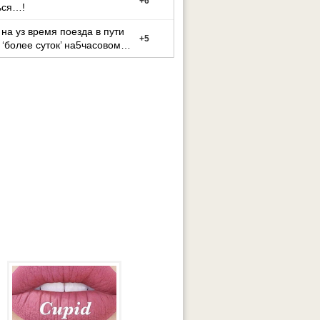
+
6
ься…!
на уз время поезда в пути
+
5
 ‘более суток’ на5часовом
утке