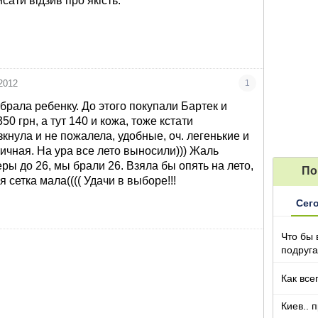
сати відзив про якість.
2012
1
рала ребенку. До этого покупали Бартек и
50 грн, а тут 140 и кожа, тоже кстати
кнула и не пожалела, удобные, оч. легенькие и
ичная. На ура все лето выносили))) Жаль
еры до 26, мы брали 26. Взяла бы опять на лето,
По
 сетка мала(((( Удачи в выборе!!!
Сег
Что бы 
подруга
которы
Как все
Киев.. 