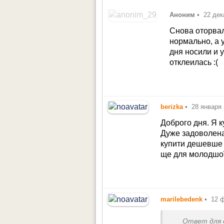
Аноним
•
22 дек
Снова оторвал
нормально, а 
дня носили и 
отклеилась :(
berizka
•
28 января
Доброго дня. Я к
Дуже задоволена
купити дешевше 
ще для молодшої 
marilebedenk
•
12 
Ответ для