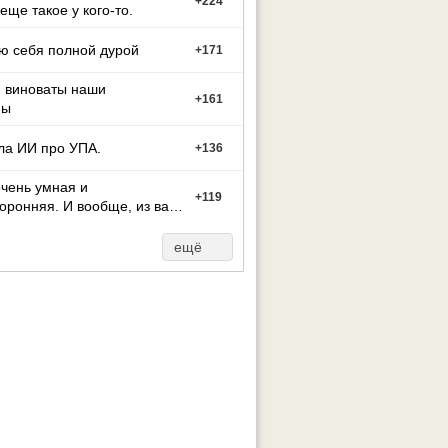
+
224
 еще такое у кого-то.
ю себя полной дурой
+
171
м виноваты наши
+
161
ны
ла ИИ про УПА.
+
136
чень умная и
+
119
оронняя. И вообще, из вас
ут может стать тако
ещё