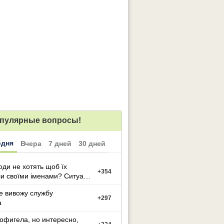
пулярные вопросы!
одня
Вчера
7 дней
30 дней
ди не хотять щоб їх
+
354
и своїми іменами? Ситуація
е вивожу службу
+
297
а
офигела, но интересно,