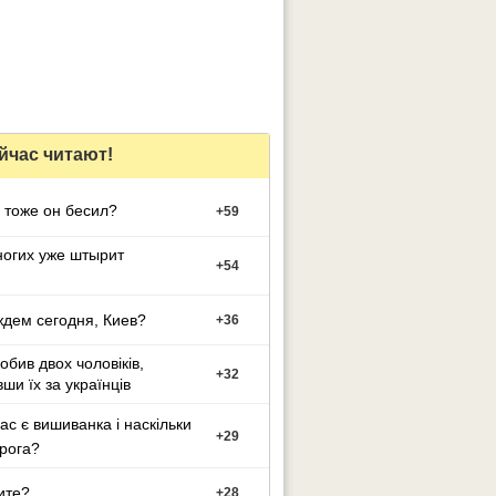
йчас читают!
 тоже он бесил?
+
59
огих уже штырит
+
54
Ну что ждем сегодня, Киев?
+
36
обив двох чоловіків,
+
32
ши їх за українців
ас є вишиванка і наскільки
+
29
рога?
ите?
+
28