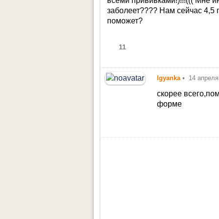
всеми прививками!)!!!((( Мне 
заболеет???? Нам сейчас 4,5 
поможет?
11
Igyanka
•
14 апреля
скорее всего,по
форме