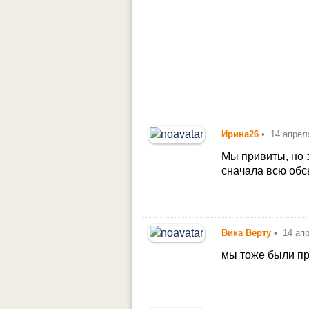
Ирина26
•
14 апрел
Мы привиты, но 
сначала всю обс
Вика Верту
•
14 ап
мы тоже были пр