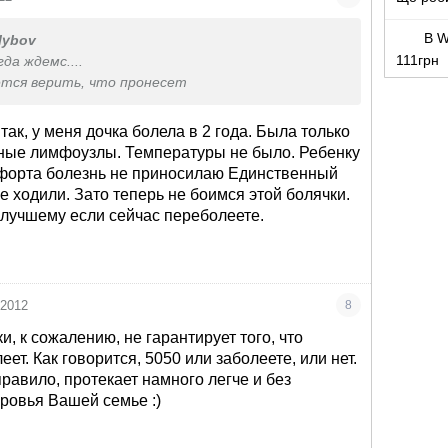
В W
lybov
111грн
гда ждемс....
ется верить, что пронесет
ак, у меня дочка болела в 2 года. Была только
ные лимфоузлы. Температуры не было. Ребенку
мфорта болезнь не приносилаю Единственный
е ходили. Зато теперь не боимся этой болячки.
 клучшему если сейчас переболеете.
 2012
8
, к сожалению, не гарантирует того, что
еет. Как говорится, 5050 или заболеете, или нет.
правило, протекает намного легче и без
ровья Вашей семье :)