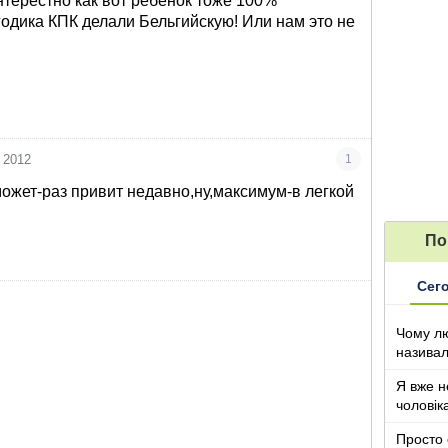
интерестно как вот ребенок тоже 100%
годика КПК делали Бельгийскую! Или нам это не
 2012
1
может-раз привит недавно,ну,максимум-в легкой
По
Сег
Чому лю
називал
з дітьми
Я вже н
чоловік
Просто 