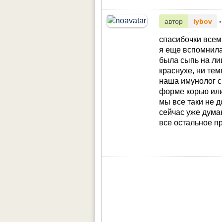
автор
lybov
•
спасибочки всем
я еще вспомнила,
была сыпь на лиц
краснухе, ни тем
наша имунолог ск
форме корью или 
мы все таки не д
сейчас уже дума
все остальное п