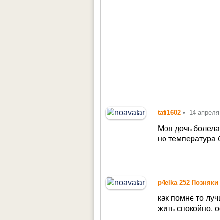
tati1602
•
14 апреля
Моя дочь болела
но температура 
p4elka 252 Позняки
как помне то лу
жить спокойно, 