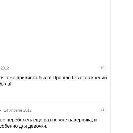
 2012
10
 и тоже прививка была! Прошло бкз осложнений
была!
•
14 апреля 2012
11
чше переболеть еще раз но уже наверняка, и
особенно для девочки.