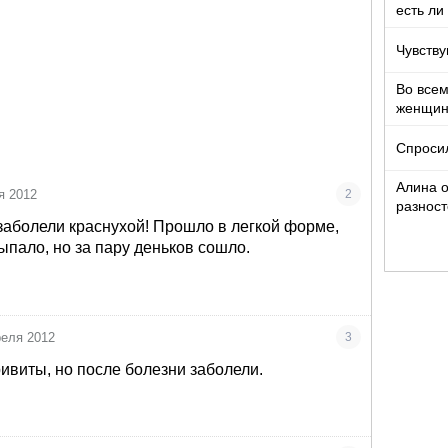
есть ли
Чувству
Во все
женщи
Спроси
Алина о
я 2012
2
разност
кто то т
заболели краснухой! Прошло в легкой форме,
ыпало, но за пару деньков сошло.
реля 2012
3
ивиты, но после болезни заболели.