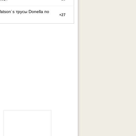
atson´s трусы Donella по
+
27