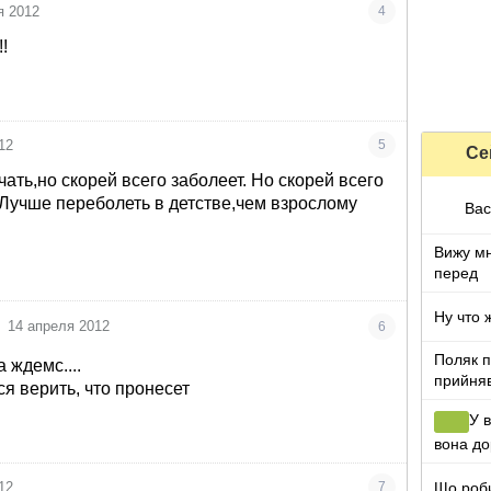
я 2012
4
!
12
5
Се
чать,но скорей всего заболеет. Но скорей всего
 Лучше переболеть в детстве,чем взрослому
Вас
Вижу мн
перед
14 апреля 2012
6
Поляк п
а ждемс....
прийняв
ся верить, что пронесет
У в
вона до
Що роб
12
7