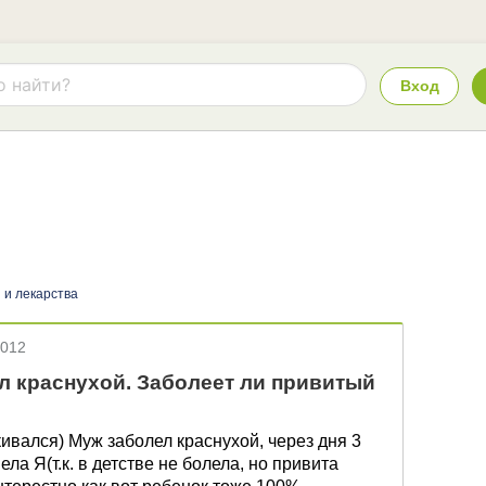
Вход
 и лекарства
2012
л краснухой. Заболеет ли привитый
кивался) Муж заболел краснухой, через дня 3
ла Я(т.к. в детстве не болела, но привита