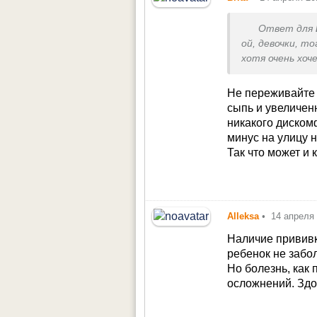
Ответ для
ой, девочки, то
хотя очень хоч
Не переживайте т
сыпь и увеличен
никакого диско
минус на улицу н
Так что может и
Alleksa
•
14 апреля
Наличие прививки
ребенок не забол
Но болезнь, как 
осложнений. Здо