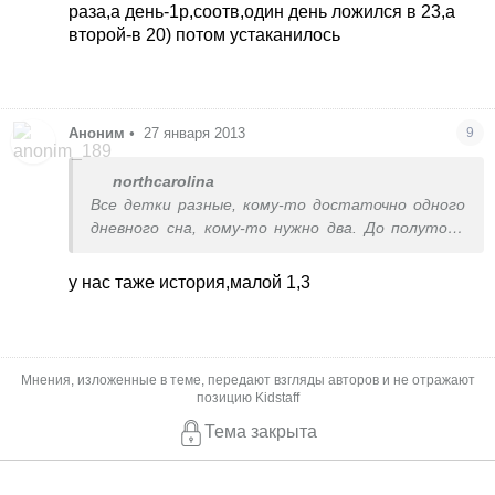
раза,а день-1р,соотв,один день ложился в 23,а
второй-в 20) потом устаканилось
Аноним
•
27 января 2013
9
northcarolina
Все детки разные, кому-то достаточно одного
дневного сна, кому-то нужно два. До полутора
лет нормально если ребенок спит 2 раза в день.
Нам 1,2 встаем в 8:30-9:00. Спим днем 2 раза
у нас таже история,малой 1,3
еще: с 12:00 до 14:00 и с 16:30 до 18:00.
Засыпаем ночью, как и вы в 22:30-23:00. Не вижу
никакой проблемы. А вот если второй раз не
поспим, вечер капризов обеспечен.
Мнения, изложенные в теме, передают взгляды авторов и не отражают
позицию Kidstaff
Тема закрыта