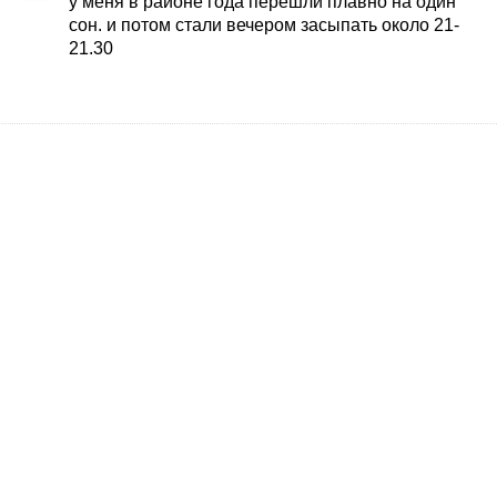
у меня в районе года перешли плавно на один
сон. и потом стали вечером засыпать около 21-
21.30