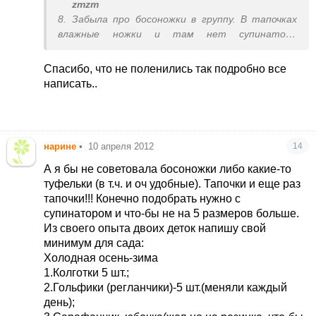
zmzm
8. Забыла про босоножки в группу. В тапочках
влажные ножки и там нет супинатора
нормального. Беру только босоножки, но по
максимуму открытые
Спасибо, что не поленились так подробно все
написать.
.
нарине
•
10 апреля 2012
14
А я бы не советовала босоножки либо какие-то
туфельки (в т.ч. и оч удобные). Тапочки и еще раз
тапочки!!! Конечно подобрать нужно с
супинатором и что-бы не на 5 размеров больше.
Из своего опыта двоих деток напишу свой
минимум для сада:
Холодная осень-зима
1.Колготки 5 шт.;
2.Гольфики (регланчики)-5 шт.(меняли каждый
день);