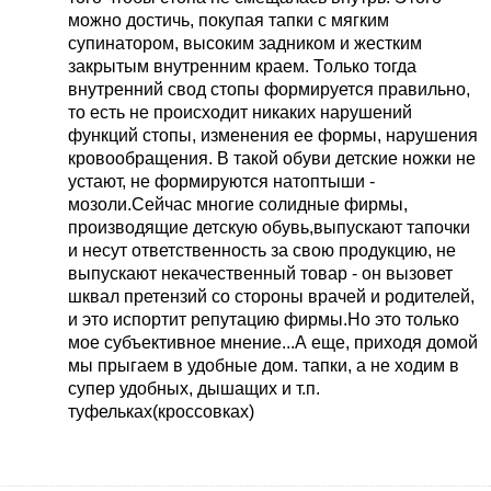
грязнуля (на нем трехдневный суп и т.п.)
можно достичь, покупая тапки с мягким
брезгуешь и подпустить к себе."
супинатором, высоким задником и жестким
закрытым внутренним краем. Только тогда
внутренний свод стопы формируется правильно,
то есть не происходит никаких нарушений
функций стопы, изменения ее формы, нарушения
кровообращения. В такой обуви детские ножки не
устают, не формируются натоптыши -
мозоли.Сейчас многие солидные фирмы,
производящие детскую обувь,выпускают тапочки
и несут ответственность за свою продукцию, не
выпускают некачественный товар - он вызовет
шквал претензий со стороны врачей и родителей,
и это испортит репутацию фирмы.Но это только
мое субъективное мнение...А еще, приходя домой
мы прыгаем в удобные дом. тапки, а не ходим в
супер удобных, дышащих и т.п.
туфельках(кроссовках)