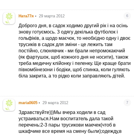
Из юбки, как правило, все вылазит, не очень
Ната77я
•
29 марта 2012
6
удобно. А в сарафане всегда все аккуратно,
спина в тепле, ребенку свободно и одевать
Доброго дня, в садок ходимо другий рік і на осінь
быстро и просто.
знову готуємось. З одягу декілька футболок і
гольфіків, а щодо маєчок, то необхідно одну і двоє
трусиків в садок для зміни - це лежить там
постійно, слюнявчик - ми брали непромокаючий
(як фартушок, щоб кожного дня не носити), також
треба медичну клійонку і пеленку. Ще краще брати
півкомбінезони і бодіки, щоб спинка, коли гуляють
біла закрита, а то рідко коли заправляють дітей.
maria0605
•
29 марта 2012
7
Здравствуйте)))Мы вчера ходили в сад
устраиваться.Нам воспитатель дала такой
перечень:2-3 пары трусикови маечек(чтоб в
шкафчике все время на смену были);одежду,в