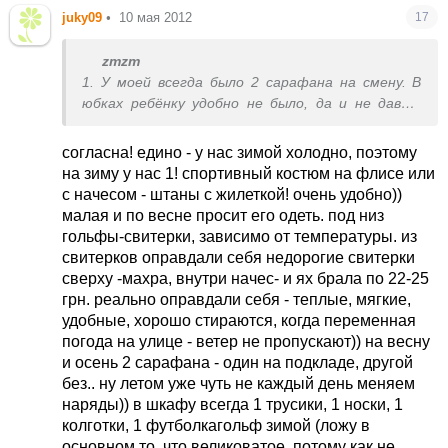
juky09
•
10 мая 2012
17
zmzm
1. У моей всегда было 2 сарафана на смену. В
юбках ребёнку удобно не было, да и не давит
ничего:)
2. Если хотите по минимуму, то регланчика 3
согласна! едино - у нас зимой холодно, поэтому
должно хватить. Зимой - с начёсом гольфик
на зиму у нас 1! спортивный костюм на флисе или
(мне хватало 1-го).
с начесом - штаны с жилеткой! очень удобно))
3. Колготки - штуки 3 тоже всегда брала, но не
малая и по весне просит его одеть. под низ
плотные, а тонкие "Легка хода", только на зиму
гольфы-свитерки, зависимо от температуры. из
уже беру поплотнее. 4. Пижама 1 с начёсом на
свитерков оправдали себя недорогие свитерки
зиму, 1 тонкая с длинным рукавом, летом детки
сверху -махра, внутри начес- и ях брала по 22-25
спят в маечках и трусиках.
грн. реально оправдали себя - теплые, мягкие,
5. Чешки для музычного.
удобные, хорошо стираются, когда переменная
6. Маечки и трусики.
погода на улице - ветер не пропускают)) на весну
7. Футболочки бельевые и цветные когда в
и осень 2 сарафана - один на подкладе, другой
группе жарко.
без.. ну летом уже чуть не каждый день меняем
Написала вам действительно по минимуму, так
наряды)) в шкафу всегда 1 трусики, 1 носки, 1
как вижу, что у многих количество одежды раза
колготки, 1 футболкагольф зимой (ложу в
в 2 больше.
основном то ,что великоватое, потому как не