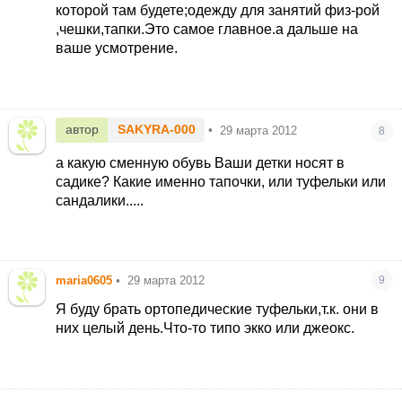
которой там будете;одежду для занятий физ-рой
,чешки,тапки.Это самое главное.а дальше на
ваше усмотрение.
автор
SAKYRA-000
•
29 марта 2012
8
а какую сменную обувь Ваши детки носят в
садике? Какие именно тапочки, или туфельки или
сандалики.....
maria0605
•
29 марта 2012
9
Я буду брать ортопедические туфельки,т.к. они в
них целый день.Что-то типо экко или джеокс.