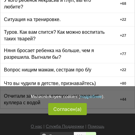
У кого ребенок некрасив и глуп, вы его
+
68
любите?
Ситуация на тренировке.
+
22
Туров. Как вам спится? Как можно воспитать
+
27
таких тварей?
Няня бросает ребенка на больше, чем я
+
77
разрешила. Выгнали бы?
Вопрос нищим мамам, сестрам про б/у
+
22
Что вы чудили в детстве, признавайтесь)
+
80
Отчитали за то что в детском магазине нет
Мы используем cookies (
подробнее
).
+
44
куллера с водой
Согласен(а)
О нас
|
Служба Поддержки
|
Помощь