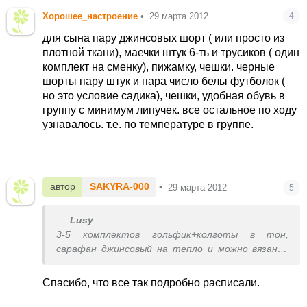
Хорошее_настроение
•
29 марта 2012
4
для сына пару джинсовых шорт ( или просто из
плотной ткани), маечки штук 6-ть и трусиков ( один
комплект на сменку), пижамку, чешки. черные
шорты пару штук и пара число белы футболок (
но это условие садика), чешки, удобная обувь в
группу с минимум липучек. все остальное по ходу
узнавалось. т.е. по температуре в группе.
автор
SAKYRA-000
•
29 марта 2012
5
Lusy
3-5 комплектов гольфик+колготы в тон,
сарафан джинсовый на тепло и можно вязаное
платье-сарафан на холодную зиму, мягкие
туфельки с супинатором, так как ходить в них
Спасибо, что все так подробно расписали.
целый день, а в тапочках супинаторов нет,
чешки и форму (футболка, шорты) на занятия.