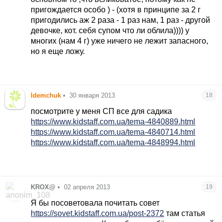
пригождается особо ) - (хотя в принципе за 2 г
пригодились аж 2 раза - 1 раз нам, 1 раз - другой
девочке, кот. себя супом что ли облила)))) у
многих (нам 4 г) уже ничего не лежит запасного,
но я еще ложу.
ldemchuk
•
30 января 2013
18
посмотрите у меня СП все для садика
https://www.kidstaff.com.ua/tema-4840889.html
https://www.kidstaff.com.ua/tema-4840714.html
https://www.kidstaff.com.ua/tema-4848994.html
KROX@
•
02 апреля 2013
19
Я бы посоветовала почитать совет
https://sovet.kidstaff.com.ua/post-2372
там статья