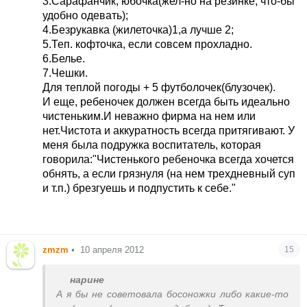
3.Сарафанчик, юбочка(жел-но на резинке, что-бы
удобно одевать);
4.Безрукавка (жилеточка)1,а лучше 2;
5.Теп. кофточка, если совсем прохладно.
6.Белье.
7.Чешки.
Для теплой погоды + 5 футболочек(блузочек).
И еще, ребеночек должен всегда быть идеально
чистеньким.И неважно фирма на нем или
нет.Чистота и аккуратность всегда притягивают. У
меня была подружка воспитатель, которая
говорила:"Чистенького ребеночка всегда хочется
обнять, а если грязнуля (на нем трехдневный суп
и т.п.) брезгуешь и подпустить к себе."
zmzm
•
10 апреля 2012
15
нарине
А я бы не советовала босоножки либо какие-то