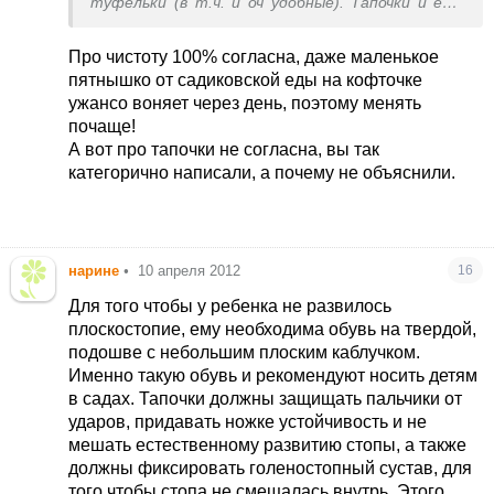
туфельки (в т.ч. и оч удобные). Тапочки и еще
раз тапочки!!! Конечно подобрать нужно с
супинатором и что-бы не на 5 размеров больше.
Про чистоту 100% согласна, даже маленькое
Из своего опыта двоих деток напишу свой
пятнышко от садиковской еды на кофточке
минимум для сада:
ужансо воняет через день, поэтому менять
Холодная осень-зима
почаще!
1.Колготки 5 шт.;
А вот про тапочки не согласна, вы так
2.Гольфики (регланчики)-5 шт.(меняли каждый
категорично написали, а почему не объяснили.
день);
3.Сарафанчик, юбочка(жел-но на резинке, что-
бы удобно одевать);
4.Безрукавка (жилеточка)1,а лучше 2;
нарине
•
10 апреля 2012
16
5.Теп. кофточка, если совсем прохладно.
6.Белье.
Для того чтобы у ребенка не развилось
7.Чешки.
плоскостопие, ему необходима обувь на твердой,
Для теплой погоды + 5 футболочек(блузочек).
подошве с небольшим плоским каблучком.
И еще, ребеночек должен всегда быть идеально
Именно такую обувь и рекомендуют носить детям
чистеньким.И неважно фирма на нем или
в садах. Тапочки должны защищать пальчики от
нет.Чистота и аккуратность всегда
ударов, придавать ножке устойчивость и не
притягивают. У меня была подружка
мешать естественному развитию стопы, а также
воспитатель, которая говорила:"Чистенького
должны фиксировать голеностопный сустав, для
ребеночка всегда хочется обнять, а если
того чтобы стопа не смещалась внутрь. Этого