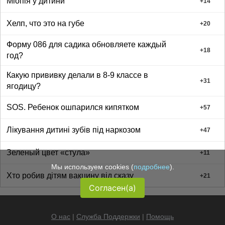
Міопія у дитини
+
14
Хелп, что это на губе
+
20
Форму 086 для садика обновляете каждый
+
18
год?
Какую прививку делали в 8-9 классе в
+
31
ягодицу?
SOS. Ребенок ошпарился кипятком
+
57
Лікування дитині зубів під наркозом
+
47
Зеленый цвет «стула»
+
11
Мы используем cookies (
подробнее
).
Хто робив дітям вакцину від сказу
+
21
Согласен(а)
О нас
|
Служба Поддержки
|
Помощь