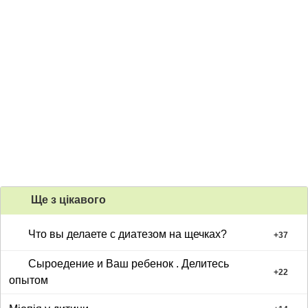
Ще з цiкавого
Что вы делаете с диатезом на щечках?
+
37
Сыроедение и Ваш ребенок . Делитесь
+
22
опытом