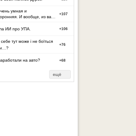
чень умная и
+
107
оронняя. И вообще, из вас
ут может стать тако
ла ИИ про УПА.
+
106
 себе тут може і не боїться
+
76
ти…?
заработали на авто?
+
68
ещё