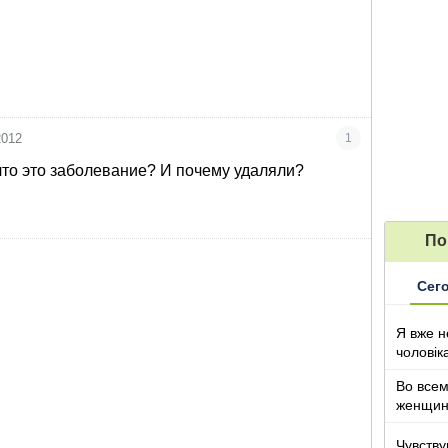
2012
1
 что это заболевание? И почему удаляли?
По
Сег
Я вже н
чоловік
Во все
женщи
Чувству