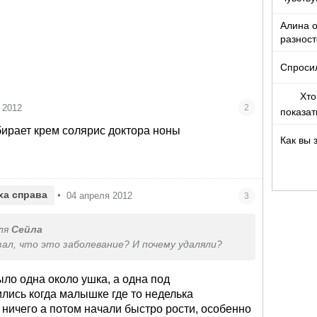
Алина о
разност
кто то т
Спроси
Хто
 2012
2
показа
ирает крем солярис доктора ноны
Как вы 
ха справа
•
04 апреля 2012
3
ля
Cейла
зал, что это заболевание? И почему удаляли?
ыло одна около ушка, а одна под
лись когда малышке где то неделька
ничего а потом начали быстро рости, особенно