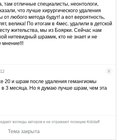
, там отличные специалисты, неонтологи,
казали, что лучше хирургического удаления
ы от любого метода будут! а вот вероятность,
лят, велика! По итогам в 4мес. удалили в детской
месту жительства, мы из Боярки. Сейчас нам
лкой нитевидный шрамик, кто не знает и не
 мнение!!!
012
8
е 20 и шрам после удаления гемангиомы
и в 3 месяца. Но я думаю лучше шрам, чем эта
едают взгляды авторов и не отражают позицию Kidstaff
Тема закрыта