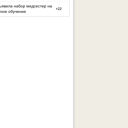
ъявила набор медсестер на
+
22
тное обучение