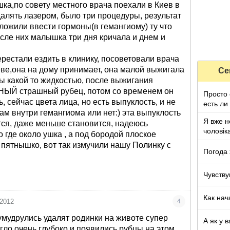
ушка,по совету местного врача поехали в Киев в
алять лазером, было три процедуры, результат
ложили ввести гормоны(в гемангиому) ту что
осле них малышка три дня кричала и днем и
ерестали ездить в клинику, посоветовали врача
еве,она на дому принимает, она малой выжигала
Се
ы какой то жидкостью, после выжигания
НЫЙ страшный рубец, потом со временем он
Просто 
, сейчас цвета лица, но есть выпуклость, и не
есть ли
там внутри гемангиома или нет:) эта выпуклость
Я вже н
ся, даже меньше становится, надеюсь
чоловік
о где около ушка , а под бородой плоское
пятнышко, вот так измучили нашу Полинку с
Погода
Чувству
Как нач
 2012
4
умудрулись удалят родинки на животе супер
А як у в
гло очень глубоко и появились рубцы на этом