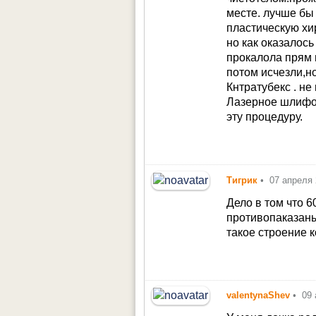
месте. лучше бы
пластическую хи
но как оказалос
прокалола прям 
потом исчезли,н
Кнтратубекс . не
Лазерное шлифов
эту процедуру.
Тигрик
•
07 апреля
Дело в том что 
противопаказаны
такое строение к
valentynaShev
•
09