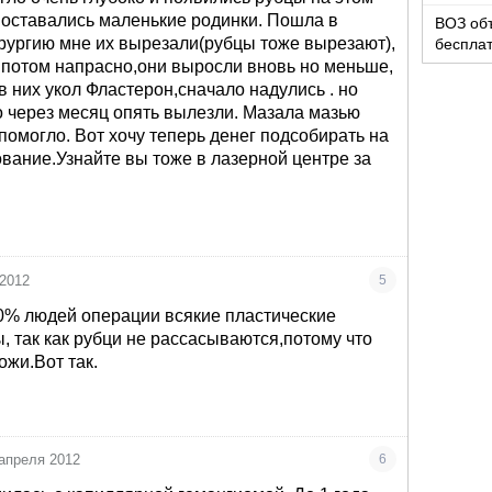
 оставались маленькие родинки. Пошла в
ВОЗ об
рургию мне их вырезали(рубцы тоже вырезают),
беспла
ь потом напрасно,они выросли вновь но меньше,
в них укол Фластерон,сначало надулись . но
о через месяц опять вылезли. Мазала мазью
 помогло. Вот хочу теперь денег подсобирать на
ание.Узнайте вы тоже в лазерной центре за
 2012
5
60% людей операции всякие пластические
, так как рубци не рассасываются,потому что
ожи.Вот так.
 апреля 2012
6