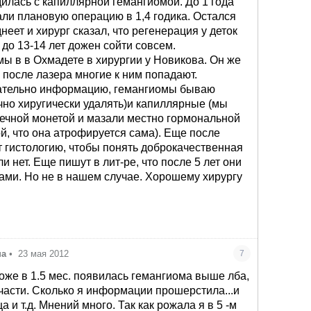
дилась с капиллярной гемангиомой. До 1 года
али плановую операцию в 1,4 годика. Остался
неет и хирург сказал, что регенерация у деток
 до 13-14 лет дожен сойти совсем.
ы в в Охмадете в хирургии у Новикова. Он же
о после лазера многие к ним попадают.
ательно информацию, гемангиомы бываю
чно хиругически удалять)и капиллярные (мы
ечной монетой и мазали местно гормональной
й, что она атрофируется сама). Еще после
 гистологию, чтобы понять доброкачественная
ли нет. Еще пишут в лит-ре, что после 5 лет они
сами. Но не в нашем случае. Хорошему хирургу
.
на
•
23 мая 2012
7
тоже в 1.5 мес. появилась гемангиома выше лба,
части. Сколько я информации прошерстила...и
а и т.д. Мнений много. Так как рожала я в 5 -м