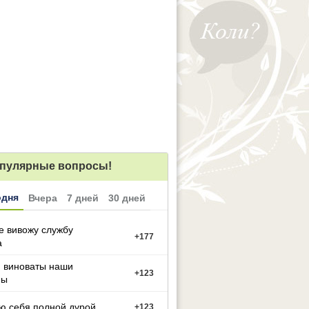
пулярные вопросы!
одня
Вчера
7 дней
30 дней
е вивожу службу
+
177
а
м виноваты наши
+
123
ны
ю себя полной дурой
+
123