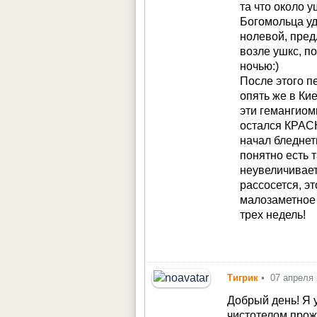
та что около 
Богомольца уд
нолевой, пред
возле ушкс, п
ночью:)
После этого п
опять же в Ки
эти гемангиом
остался КРАС
начал бледнеть
понятно есть 
неувеличивает
рассосется, эт
малозаметное 
трех недель!
Тигрик
•
07 апреля
Добрый день! Я 
чистотелом.прож