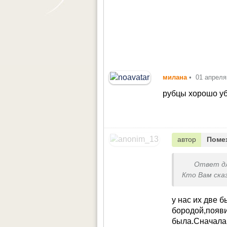
милана
•
01 апреля
рубцы хорошо уб
автор
Поме
Ответ д
Кто Вам ска
у нас их две б
бородой,появи
была.Сначала 