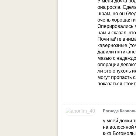
У меня дочка ро
она росла. Сдел
шрам, но он блед
очень хорошая и
Оперировались м
нам и сказал, чт
Почитайте вним
кавернозные (то
давили пятикапе
мазью с надеждо
операции делают
ли это опухоль и
могут пропасть 
показаться стоит
Рогнеда Карпов
у моей дочки 
на волосяной 
к-ка Богомольц