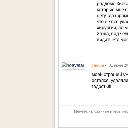
роддоме Киева
которые мне с
нету...да шрам
что не все уда
хирургии, по 
2года, под че
видит! Это мое
choura
•
01 июня 2
моей страшей уж
остался, удалял
гадость!!!
Мнения, изложенные в теме, пер