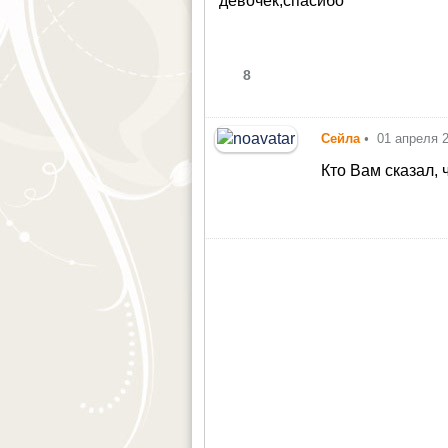
девочек,спасибо
8
Cейла
•
01 апреля 
Кто Вам сказал,