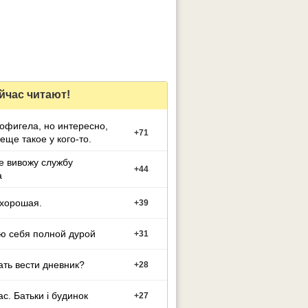
йчас читают!
офигела, но интересно,
+
71
 еще такое у кого-то.
е вивожу службу
+
44
а
 хорошая.
+
39
ю себя полной дурой
+
31
ать вести дневник?
+
28
ас. Батьки і будинок
+
27