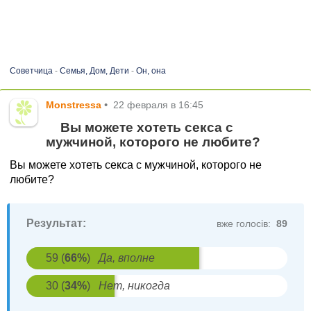
Советчица
-
Семья, Дом, Дети
-
Он, она
Monstressa
•
22 февраля в 16:45
Вы можете хотеть секса с
мужчиной, которого не любите?
Вы можете хотеть секса с мужчиной, которого не
любите?
Результат:
вже голосів:
89
59
(
66
%
)
Да, вполне
30
(
34
%
)
Нет, никогда