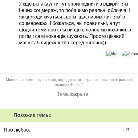
Якщо всі акаунти тут оприлюднити з відкриттям
інших соцмереж, то побачимо реальні обличчя, і
як ці люди кічаться своїм ’щасливим життям’ в
соцмережах. І божаться, які правильні, а тут
щодня теми про сльози що в чоловіків коханки, а
потім і самі коханців шукають. Просто цікавий
масштаб лицемірства серед жіночок))
1
1
Мнения, изложенные в теме, передают взгляды авторов и не отражают
позицию Kidstaff
Тема закрыта
Похожие темы:
Про любов...
+
17