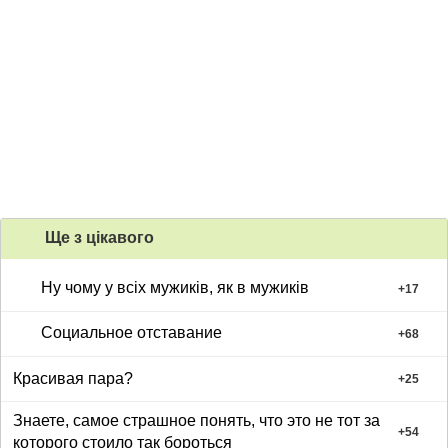
Ще з цiкавого
Ну чому у всіх мужиків, як в мужиків
+
17
Социальное отставание
+
68
Красивая пара?
+
25
Знаете, самое страшное понять, что это не тот за
+
54
которого стоило так бороться