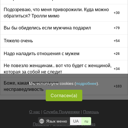
Подозреваю, что меня приворожили. Куда можно
+
30
обратиться? Тролли мимо
Вы бы обиделись если мужчина подарил
+
79
Тяжело очень
+
54
Надо наладить отношения с мужем
+
26
Не повезло женщинам.. вот что будет с женщиной,
+
34
которая за собой не следит
Боже, какая кровожадная
Мы используем cookies (
подробнее
).
+
103
несправедливость
Согласен(а)
О нас
|
Служба Поддержки
|
Помощь
Язык меню
UA
ru
Правила
|
Ограничения
|
Cookies