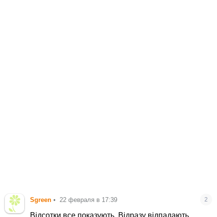
Sgreen
•
22 февраля в 17:39
2
Відсотки все показують. Відразу відпадають