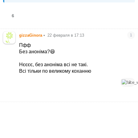
6
gizzaGinora
•
22 февраля в 17:13
1
Пфф
Без аноніма?😆
Нєєєє, без аноніма всі не такі.
Всі тільки по великому коханню
2