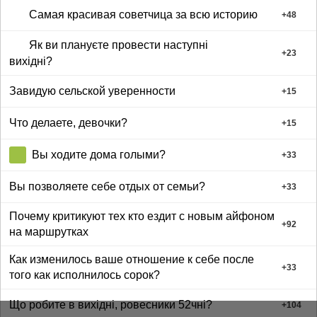
Самая красивая советчица за всю историю
+
48
Як ви плануєте провести наступні
+
23
вихідні?
Завидую сельской уверенности
+
15
Что делаете, девочки?
+
15
Вы ходите дома голыми?
+
33
Вы позволяете себе отдых от семьи?
+
33
Почему критикуют тех кто ездит с новым айфоном
+
92
на маршрутках
Как изменилось ваше отношение к себе после
+
33
того как исполнилось сорок?
Що робите в вихідні, ровесники 52чні?
+
104