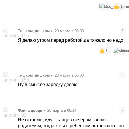
1
1
Тишком_нишком
•
20 марта в 06:00
5
Я делаю утром перед работой,да тяжело но надо
3
1
Тишком_нишком
•
20 марта в 06:00
6
Ну в смысле зарядку делаю
Файна цьоця
•
20 марта в 06:14
7
Не готовлю, иду с танцев вечером звоню
родителям, тогда же и с ребенком встречаюсь, он