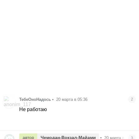
ТебеОноНадось
•
20 марта в 05:36
2
Не работаю
автор
Чемодан-Вокзал-Майами
•
20 марта в 05:38
3