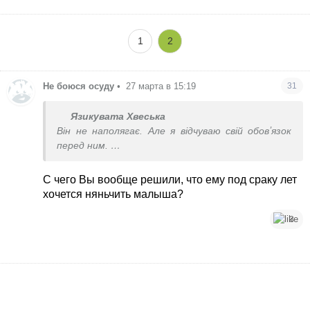
1
2
Не боюся осуду
•
27 марта в 15:19
31
Язикувата Хвеська
Він не наполягає. Але я відчуваю свій обовʼязок
перед ним.
Вік 39 і 43 роки.
І докоряю собі, що якщо я не зможу, то краще
С чего Вы вообще решили, что ему под сраку лет
нам розійтися.
хочется няньчить малыша?
Тоді він зможе знайти молодшу жінку
3