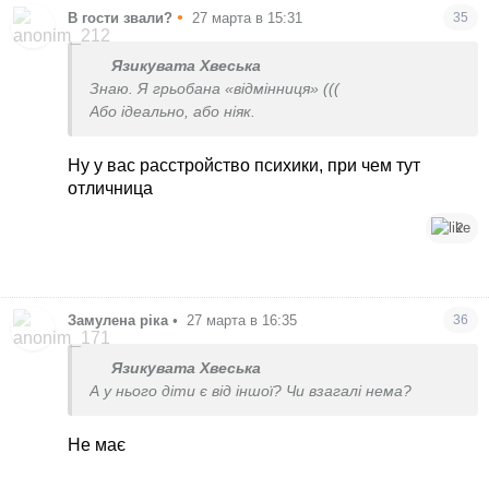
•
В гости звали?
27 марта в 15:31
35
Язикувата Хвеська
Знаю. Я грьобана «відмінниця» (((
Або ідеально, або ніяк.
Ну у вас расстройство психики, при чем тут
отличница
2
Замулена ріка
•
27 марта в 16:35
36
Язикувата Хвеська
А у нього діти є від іншої? Чи взагалі нема?
Не має