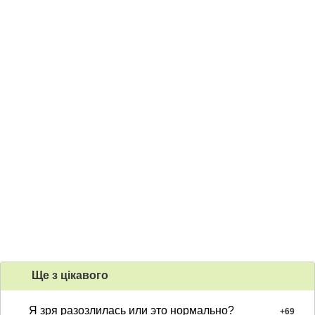
Ще з цiкавого
Я зря разозлилась или это нормально?
+
69