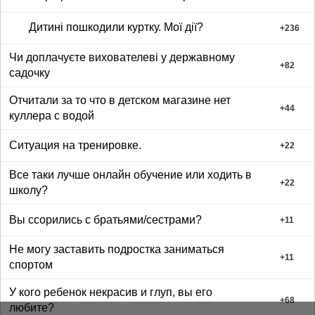
Дитині пошкодили куртку. Мої дії?
+
236
Чи доплачуєте вихователеві у державному
+
82
садочку
Отчитали за то что в детском магазине нет
+
44
куллера с водой
Ситуация на тренировке.
+
22
Все таки лучше онлайн обучение или ходить в
+
22
школу?
Вы ссорились с братьями/сестрами?
+
11
Не могу заставить подростка заниматься
+
11
спортом
У кого ребенок некрасив и глуп, вы его
+
68
любите?