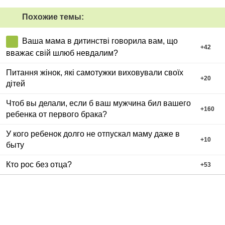
Похожие темы:
Ваша мама в дитинстві говорила вам, що
+
42
вважає свій шлюб невдалим?
Питання жінок, які самотужки виховували своїх
+
20
дітей
Чтоб вы делали, если б ваш мужчина бил вашего
+
160
ребенка от первого брака?
У кого ребенок долго не отпускал маму даже в
+
10
быту
Кто рос без отца?
+
53