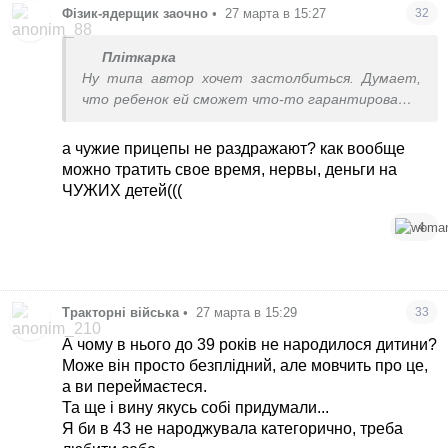
Фізик-ядерщик заочно
•
27 марта в 15:27
32
Пліткарка
Ну типа автор хочет застолбиться. Думает,
что ребенок ей сможет что-то гарантировать.
Она просто не видела, как раздражают
стареющих мужиком капризы детей и они
а чужие прицепы не раздражают? как вообще
сбегают к менее претенциозной и бездетной
можно тратить свое время, нервы, деньги на
служанке
ЧУЖИХ детей(((
4
Тракторні війська
•
27 марта в 15:29
33
А чому в нього до 39 років не народилося дитини?
Може він просто безплідний, але мовчить про це,
а ви переймаєтеся.
Та ще і вину якусь собі придумали...
Я би в 43 не народжувала категорично, треба