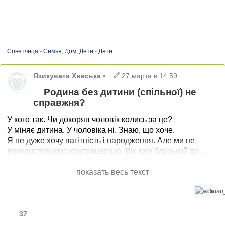
Советчица
-
Семья, Дом, Дети
-
Дети
Язикувата Хвеська
•
27 марта в 14:59
Родина без дитини (спільної) не
справжня?
У кого так. Чи докоряв чоловік колись за це?
У міняє дитина. У чоловіка ні. Знаю, що хоче.
Я не дуже хочу вагітність і народження. Але ми не
використовуємо контрацепцію. Вік вже близький до
критичного.
показать весь текст
15
37