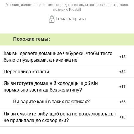
Мнения, изложенные в теме, передают взгляды авторов и не отражают
позицию Kidstaff
Тема закрыта
Похожие темы:
Как вы делаете домашние чебуреки, чтобы тесто
+
13
было с пузырьками, а начинка не
Пересолила котлети
+
34
Як ви готуєте домашній холодець, щоб він
+
17
нормально застигав без желатину?
Ви варите каші в таких пакетиках?
+
55
Як ви смажите рибу, щоб вона не розвалювалась і
+
10
не прилипала до сковорідки?