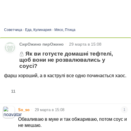
Советчица
-
Еда, Кулинария
-
Мясо, Птица
•
СирОжино пирОжино
29 марта в 15:08
Як ви готуєте домашні тефтелі,
щоб вони не розвалювались у
соусі?
фарш хороший, а в каструлі все одно починається хаос.
11
•
So_so
29 марта в 15:08
1
Обваливаю в муке и так обжариваю, потом соус и
не мешаю.