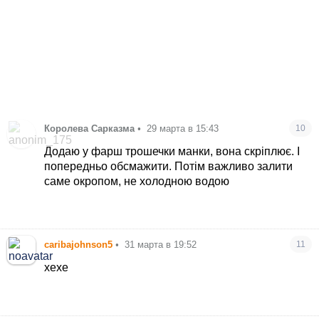
Королева Сарказма
•
29 марта в 15:43
10
Додаю у фарш трошечки манки, вона скріплює. І
попередньо обсмажити. Потім важливо залити
саме окропом, не холодною водою
caribajohnson5
•
31 марта в 19:52
11
хехе