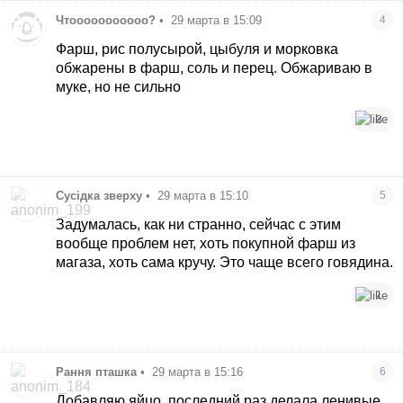
Чтооооооооооо?
•
29 марта в 15:09
4
Фарш, рис полусырой, цыбуля и морковка
обжарены в фарш, соль и перец. Обжариваю в
муке, но не сильно
3
Сусідка зверху
•
29 марта в 15:10
5
Задумалась, как ни странно, сейчас с этим
вообще проблем нет, хоть покупной фарш из
магаза, хоть сама кручу. Это чаще всего говядина.
1
Рання пташка
•
29 марта в 15:16
6
Добавляю яйцо, последний раз делала ленивые