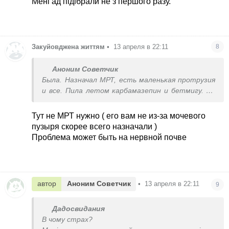
Мені ад підібрали не з першого разу.
Закуйовджена життям
•
13 апреля в 22:11
8
Аноним Советчик
Была. Назначал МРТ, есть маленькая протрузия
и все. Пила летом карбамазепин и бетмигу. Но
это началось с войной и вот длится сколько
лет. Пару раз в год
Тут не МРТ нужно ( его вам не из-за мочевого
пузыря скорее всего назначали )
Проблема может быть на нервной почве
автор
Аноним Советчик
•
13 апреля в 22:11
9
Дадосвидания
В чому страх?