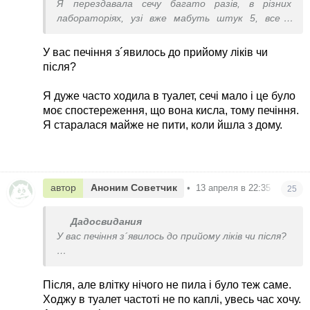
Я перездавала сечу багато разів, в різних
лабораторіях, узі вже мабуть штук 5, все в
нормі. У мене і слизові печуть. А у вас було
печіння? Невролог сказав, що печіння і біль внизу
У вас печіння з´явилось до прийому ліків чи
живота не типовий симптом для нейронного,
після?
але я лише в одного була
Я дуже часто ходила в туалет, сечі мало і це було
моє спостереження, що вона кисла, тому печіння.
Я старалася майже не пити, коли йшла з дому.
автор
Аноним Советчик
•
13 апреля в 22:35
25
Дадосвидания
У вас печіння з´явилось до прийому ліків чи після?
Я дуже часто ходила в туалет, сечі мало і це
було моє спостереження, що вона кисла, тому
Після, але влітку нічого не пила і було теж саме.
печіння. Я старалася майже не пити, коли йшла
Ходжу в туалет частоті не по каплі, увесь час хочу.
з дому.