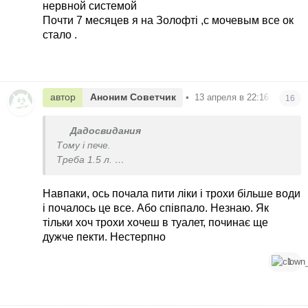
нервной системой
Почти 7 месяцев я на Золофті ,с мочевым все ок
стало .
автор
Аноним Советчик
•
13 апреля в 22:16
16
Дадосвидания
Тому і пече.
Треба 1.5 л.
Кисла сеча подразнює.
Навпаки, ось почала пити ліки і трохи більше води
і почалось це все. Або співпало. Незнаю. Як
тільки хоч трохи хочеш в туалет, починає ще
дужче пекти. Нестерпно
1