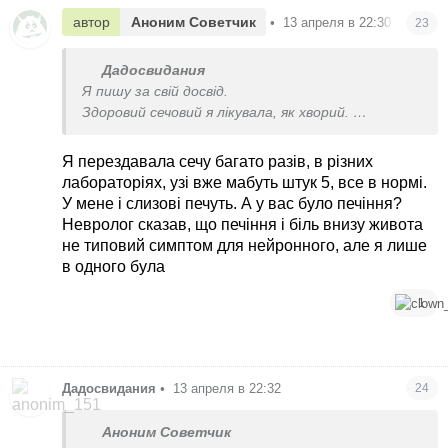
автор
Аноним Советчик
•
13 апреля в 22:30
23
Дадосвидания
Я пишу за свій досвід.
Здоровий сечовий я лікувала, як хворий.
Коли від останніх ліків мені просто дико почав
боліти сечовий, я пішла до психіатра.
Я перездавала сечу багато разів, в різних
Перездайте аналіз в іншій лабораторії, узд в
лабораторіях, узі вже мабуть штук 5, все в нормі.
іншого лікаря.
У мене і слизові печуть. А у вас було печіння?
Я не знаю, що вам ще порадити.
Невролог сказав, що печіння і біль внизу живота
Але якщо це нейрогенний, то далі буде тільки
не типовий симптом для нейронного, але я лише
гірше.
в одного була
1
Дадосвидания
•
13 апреля в 22:32
24
Аноним Советчик