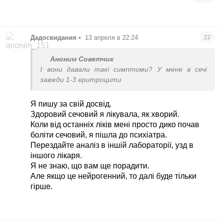
Дадосвидания
•
13 апреля в 22:24
22
Аноним Советчик
І вони давали такі симптоми? У мене в сечі
завжди 1-3 еритроцити
Я пишу за свій досвід.
Здоровий сечовий я лікувала, як хворий.
Коли від останніх ліків мені просто дико почав
боліти сечовий, я пішла до психіатра.
Перездайте аналіз в іншій лабораторії, узд в
іншого лікаря.
Я не знаю, що вам ще порадити.
Але якщо це нейрогенний, то далі буде тільки
гірше.