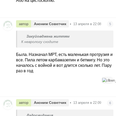
Або на цистоскопію.
автор
Аноним Советчик
•
13 апреля в 22:08
5
Закуйовджена життям
К неврологу сходите
Была. Назначал МРТ, есть маленькая протрузия и
все. Пила летом карбамазепин и бетмигу. Но это
началось с войной и вот длится сколько лет. Пару
раз в год
1
автор
Аноним Советчик
•
13 апреля в 22:09
6
Дадосвидания