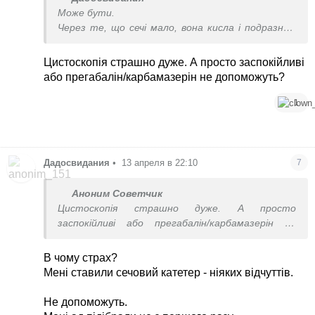
Може бути.
Через те, що сечі мало, вона кисла і подразнює
сечовий канал.
Моя думка.
Цистоскопія страшно дуже. А просто заспокійливі
або прегабалін/карбамазерін не допоможуть?
Мені довго і нудно лікували хронічний цистит, а
то був нейрогенний.
1
Йдіть до психіатра.
Або на цистоскопію.
Дадосвидания
•
13 апреля в 22:10
7
Аноним Советчик
Цистоскопія страшно дуже. А просто
заспокійливі або прегабалін/карбамазерін не
допоможуть?
В чому страх?
Мені ставили сечовий катетер - ніяких відчуттів.
Не допоможуть.