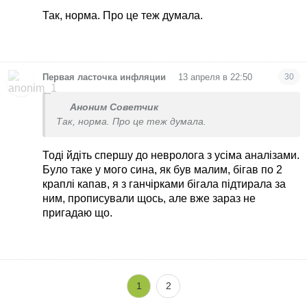
Так, норма. Про це теж думала.
•
Первая ласточка инфляции
13 апреля в 22:50
30
Аноним Советчик
Так, норма. Про це теж думала.
Тоді йдіть спершу до невролога з усіма аналізами.
Було таке у мого сина, як був малим, бігав по 2
краплі капав, я з ганчірками бігала підтирала за
ним, прописували щось, але вже зараз не
пригадаю що.
1
2