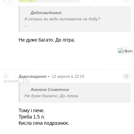
Дадосвидания
А скільки ви води випиваєте за добу?
Стало краще з перших 0.5 таблетки (тих, що
підійшли) - нарешті з´явилось відчуття, що я не
Не дуже багато. До літра.
хочу в туалет, бо воно мене вже не покидало.
1
Дадосвидания
•
13 апреля в 22:14
13
Аноним Советчик
Не дуже багато. До літра.
Тому і пече.
Треба 1.5 л.
Кисла сеча подразнює.