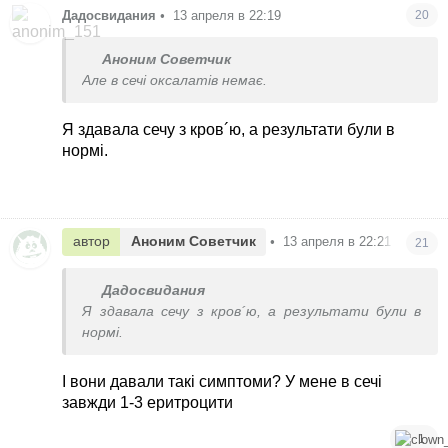
Дадосвидания
•
13 апреля в 22:19
20
Аноним Советчик
Але в сечі оксалатів немає.
Я здавала сечу з кров´ю, а результати були в
нормі.
автор
Аноним Советчик
•
13 апреля в 22:21
21
Дадосвидания
Я здавала сечу з кров´ю, а результати були в
нормі.
І вони давали такі симптоми? У мене в сечі
завжди 1-3 еритроцити
1