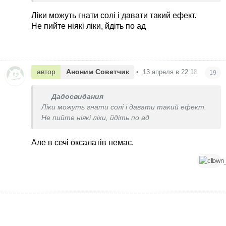
тільки хоч трохи хочеш в туалет, починає ще
дужче пекти. Нестерпно
Ліки можуть гнати солі і давати такий ефект.
Не пийте ніякі ліки, йдіть по ад
автор
Аноним Советчик
•
13 апреля в 22:18
19
Дадосвидания
Ліки можуть гнати солі і давати такий ефект.
Не пийте ніякі ліки, йдіть по ад
Але в сечі оксалатів немає.
1