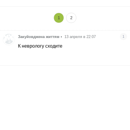
1
2
Закуйовджена життям
•
13 апреля в 22:07
1
К неврологу сходите