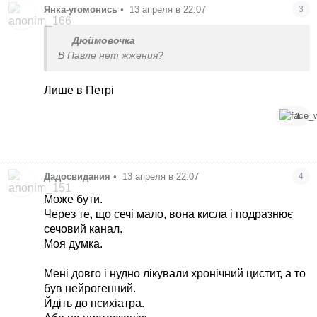
Янка-угомонись
•
13 апреля в 22:07
3
Дюймовочка
В Павле нет жжения?
Лише в Петрі
1
Дадосвидания
•
13 апреля в 22:07
4
Може бути.
Через те, що сечі мало, вона кисла і подразнює
сечовий канал.
Моя думка.
Мені довго і нудно лікували хронічний цистит, а то
був нейрогенний.
Йдіть до психіатра.