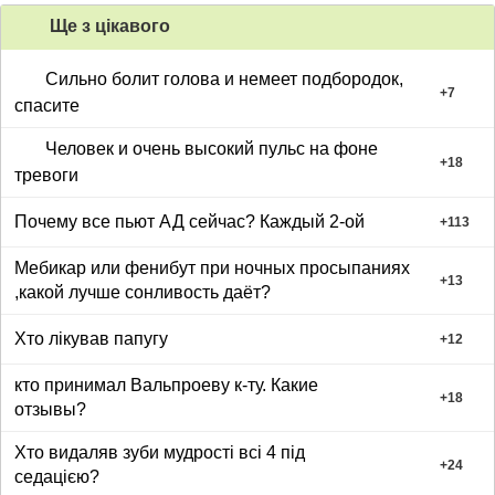
Ще з цiкавого
Сильно болит голова и немеет подбородок,
+
7
спасите
Человек и очень высокий пульс на фоне
+
18
тревоги
Почему все пьют АД сейчас? Каждый 2-ой
+
113
Мебикар или фенибут при ночных просыпаниях
+
13
,какой лучше сонливость даёт?
Хто лікував папугу
+
12
кто принимал Вальпроеву к-ту. Какие
+
18
отзывы?
Хто видаляв зуби мудрості всі 4 під
+
24
седацією?