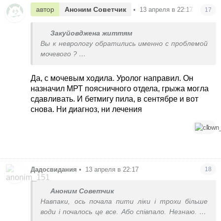
автор
Аноним Советчик
•
13 апреля в 22:17
17
Закуйовджена життям
Вы к неврологу обратились именно с проблемой
мочевого ?
У меня было такое ,что я бежала писять на звук
тревоги ,взрывы . И в ночи атак я только и
Да, с мочевым ходила. Уролог направил. Он
делала ,что бегала в туалет.
назначил МРТ поясничного отдела, грыжа могла
Помимо этого были и другие симптомы проблем
сдавливать. И бетмигу пила, в сентябре и вот
с нервной системой
снова. Ни диагноз, ни лечения
Почти 7 месяцев я на Золофті ,с мочевым все ок
стало .
1
Дадосвидания
•
13 апреля в 22:17
18
Аноним Советчик
Навпаки, ось почала пити ліки і трохи більше
води і почалось це все. Або співпало. Незнаю. Як