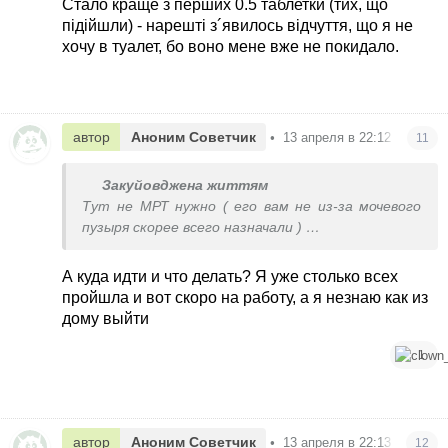
Стало краще з перших 0.5 таблетки (тих, що
підійшли) - нарешті з´явилось відчуття, що я не
хочу в туалет, бо воно мене вже не покидало.
автор
Аноним Советчик
•
13 апреля в 22:12
11
Закуйовджена життям
Тут не МРТ нужно ( его вам не из-за мочевого
пузыря скорее всего назначали )
Проблема может быть на нервной почве
А куда идти и что делать? Я уже столько всех
пройшла и вот скоро на работу, а я незнаю как из
дому выйти
1
автор
Аноним Советчик
•
13 апреля в 22:13
12