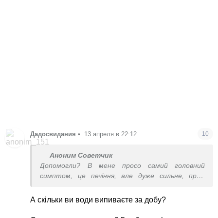
Дадосвидания
•
13 апреля в 22:12
10
Аноним Советчик
Допомогли? В мене просо самий головний
симптом, це печіння, але дуже сильне, прям
горить
А скільки ви води випиваєте за добу?