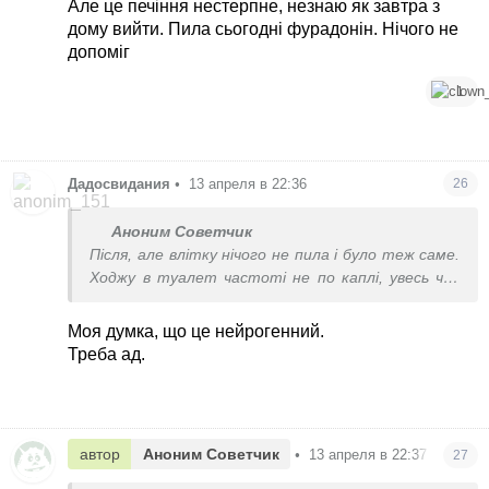
Але це печіння нестерпне, незнаю як завтра з
дому вийти. Пила сьогодні фурадонін. Нічого не
допоміг
1
Дадосвидания
•
13 апреля в 22:36
26
Аноним Советчик
Після, але влітку нічого не пила і було теж саме.
Ходжу в туалет частоті не по каплі, увесь час
хочу. Але це печіння нестерпне, незнаю як
завтра з дому вийти. Пила сьогодні фурадонін.
Моя думка, що це нейрогенний.
Нічого не допоміг
Треба ад.
автор
Аноним Советчик
•
13 апреля в 22:37
27