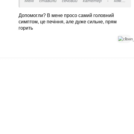
Мені ставили сечовий катетер - ніяких
відчуттів.
Допомогли? В мене просо самий головний
Не допоможуть.
симптом, це печіння, але дуже сильне, прям
Мені ад підібрали не з першого разу.
горить
1