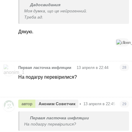
Дадосвидания
Моя думка, що це нейрогенний.
Треба ад.
Дякую.
1
•
Первая ласточка инфляции
13 апреля в 22:44
28
На подагру перевірилися?
автор
Аноним Советчик
•
13 апреля в 22:45
29
Первая ласточка инфляции
На подагру перевірилися?