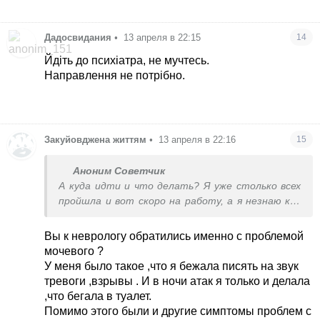
Дадосвидания
•
13 апреля в 22:15
14
Йдіть до психіатра, не мучтесь.
Направлення не потрібно.
Закуйовджена життям
•
13 апреля в 22:16
15
Аноним Советчик
А куда идти и что делать? Я уже столько всех
пройшла и вот скоро на работу, а я незнаю как
из дому выйти
Вы к неврологу обратились именно с проблемой
мочевого ?
У меня было такое ,что я бежала писять на звук
тревоги ,взрывы . И в ночи атак я только и делала
,что бегала в туалет.
Помимо этого были и другие симптомы проблем с