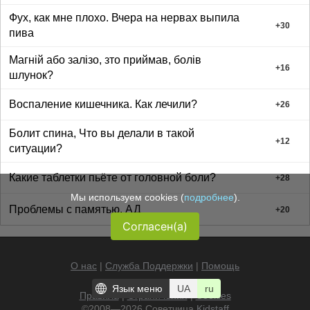
Фух, как мне плохо. Вчера на нервах выпила
+
30
пива
Магній або залізо, зто приймав, болів
+
16
шлунок?
Воспаление кишечника. Как лечили?
+
26
Болит спина, Что вы делали в такой
+
12
ситуации?
Какие таблетки пьёте от головной боли?
+
28
Мы используем cookies (
подробнее
).
Проблемы с памятью. АД
+
20
Согласен(а)
О нас
|
Служба Поддержки
|
Помощь
Язык меню
UA
ru
Правила
|
Ограничения
|
Cookies
©2008—2026 Советчица
Kidstaff