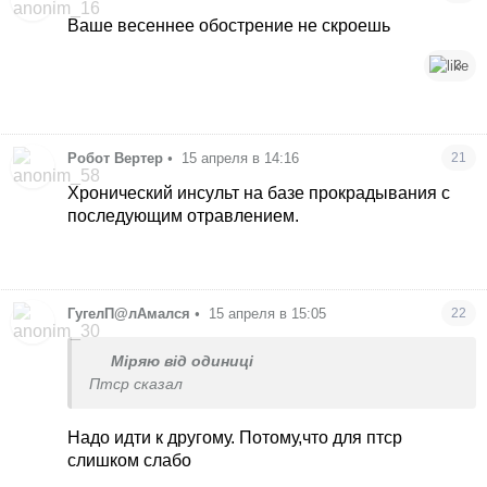
Ваше весеннее обострение не скроешь
3
Робот Вертер
•
15 апреля в 14:16
21
Хронический инсульт на базе прокрадывания с
последующим отравлением.
ГугелП@лАмался
•
15 апреля в 15:05
22
Міряю від одиниці
Птср сказал
Надо идти к другому. Потому,что для птср
слишком слабо