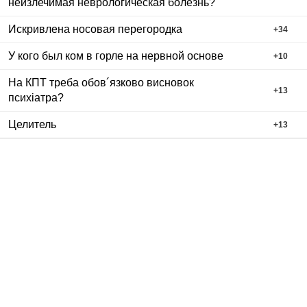
неизлечимая неврологическая болезнь?
Искривлена носовая перегородка
+
34
У кого был ком в горле на нервной основе
+
10
На КПТ треба обов´язково висновок
+
13
психіатра?
Целитель
+
13