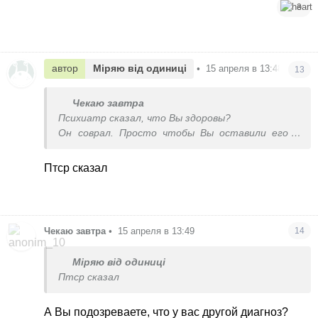
3
автор
Міряю від одиниці
•
15 апреля в 13:48
13
Чекаю завтра
Психиатр сказал, что Вы здоровы?
Он соврал. Просто чтобы Вы оставили его в
покое и больше не ходили, раз не хотите
лечиться.
Птср сказал
Чекаю завтра
•
15 апреля в 13:49
14
Міряю від одиниці
Птср сказал
А Вы подозреваете, что у вас другой диагноз?