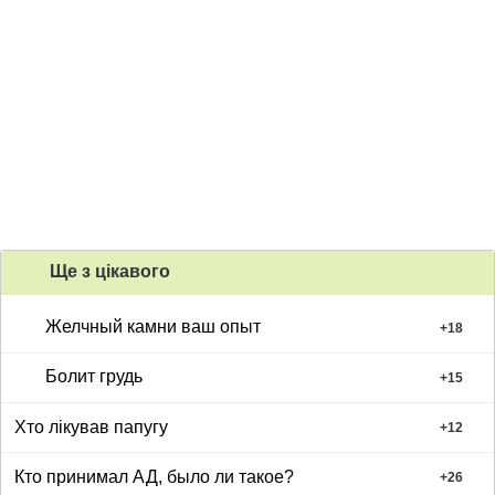
Ще з цiкавого
Желчный камни ваш опыт
+
18
Болит грудь
+
15
Хто лікував папугу
+
12
Кто принимал АД, было ли такое?
+
26