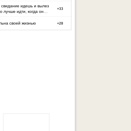
 свидание идешь и вылез
+
33
о лучше идти, когда он
ший с белым
льна своей жизнью
+
28