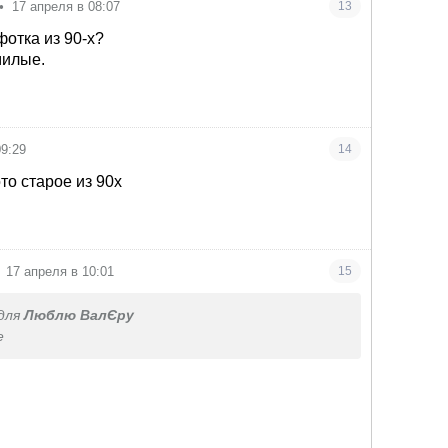
•
17 апреля в 08:07
13
отка из 90-х?
милые.
09:29
14
то старое из 90х
17 апреля в 10:01
15
для
Люблю ВалЄру
е