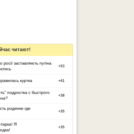
йчас читают!
о росії заставляють путіна
+
53
итись
равилась куртка
+
41
ять" подростка с быстрого
+
38
на?
есть родинки где
+
35
тарка! Я
+
35
одка!