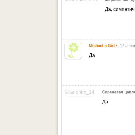
Да, симпати
Michael s Girl
•
17 апре
Да
Сиреневая цапл
Да