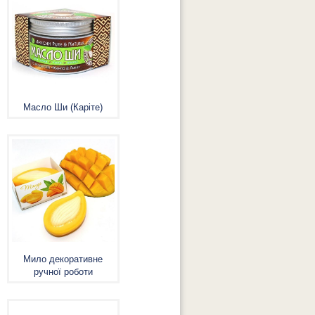
Масло Ши (Каріте)
Мило декоративне
ручної роботи