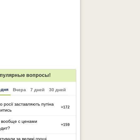
пулярные вопросы!
одня
Вчера
7 дней
30 дней
о росії заставляють путіна
+
172
итись
 вообще с ценами
+
159
одит?
ятували за великі гроші