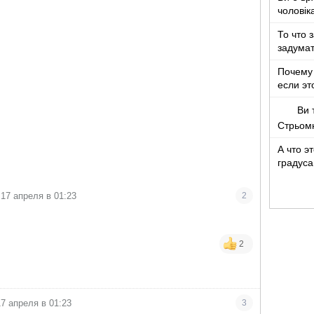
чоловік
років ж
То что 
задумат
Почему 
если эт
Ви 
Стрьом
А что э
градуса
17 апреля в 01:23
2
2
17 апреля в 01:23
3