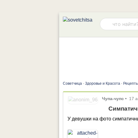
Советчица
-
Здоровье и Красота
-
Рецепты
Чупа-чупс
•
17 а
Симпатич
У девушки на фото симпатич