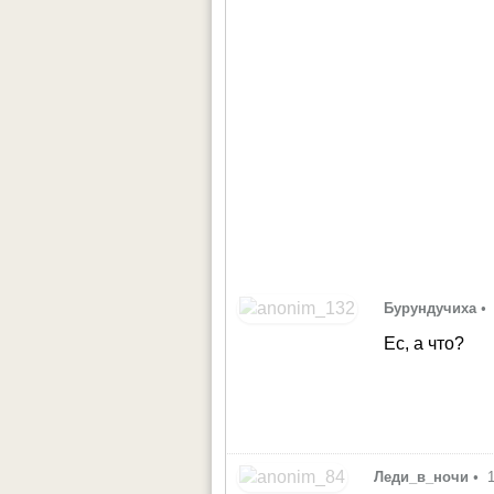
Бурундучиха
•
Ес, а что?
Леди_в_ночи
•