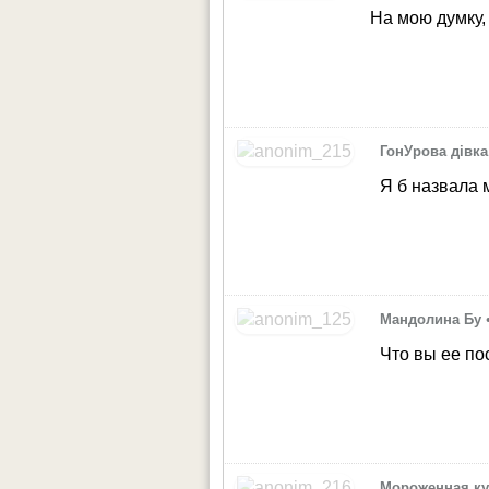
На мою думку,
ГонУрова дівка
Я б назвала 
Мандолина Бу
Что вы ее п
Мороженная к