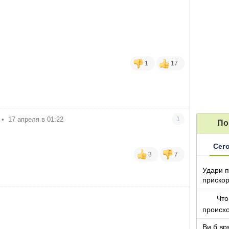
1
17
•
17 апреля в 01:22
1
По
Сег
3
7
Удари п
прискор
Что
происх
Ви б вр