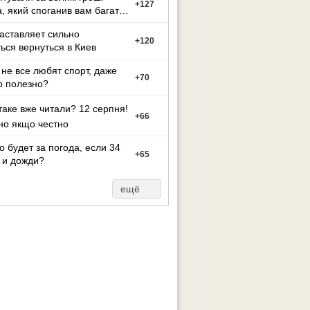
+
127
а, який споганив вам багато
иття?
заставляет сильно
+
120
ься вернуться в Киев
не все любят спорт, даже
+
70
о полезно?
таке вже читали? 12 серпня!
+
66
но якщо честно
то будет за погода, если 34
+
65
 и дожди?
ещё