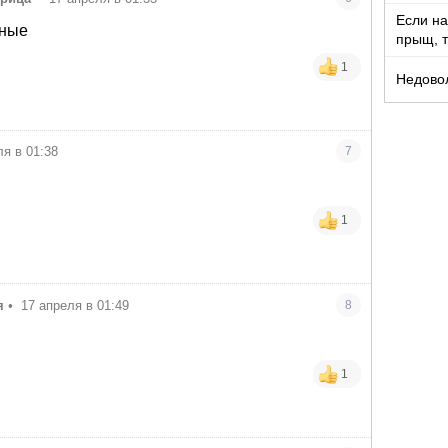
Если на
чные
прыщ, т
созрев
1
Недово
ля в 01:38
7
1
я
•
17 апреля в 01:49
8
1