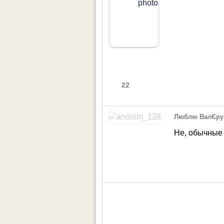
22
Люблю ВалЄру
Не, обычные