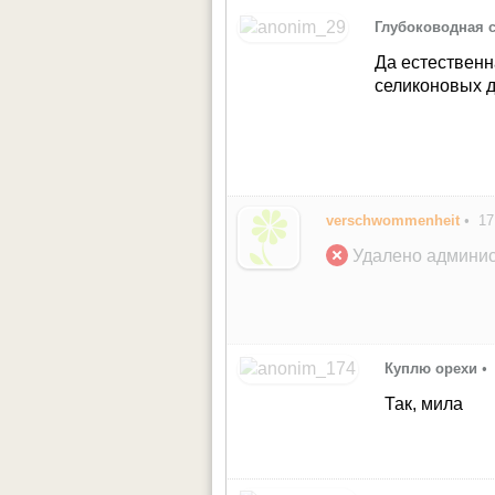
Глубоководная 
Да естественн
селиконовых д
verschwommenheit
•
17
Удалено админис
Куплю орехи
•
Так, мила