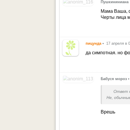
Пушкининиана
Мама Ваша, ф
Черты лица 
пицунда
•
17 апреля в 
да симпотная. но фо
Бабуся мороз
•
Ответ 
Не, обычны
Врешь