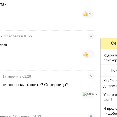
 так
4
•
17 апреля в 01:27
4
Се
милі
1
Удари п
прискор
Пон
•
17 апреля в 01:28
5
Как "сн
остоянно сюда тащите? Соперница?
дофами
2
У кого 
шея?
Я проле
нищебр
•
урица
17 апреля в 01:33
6