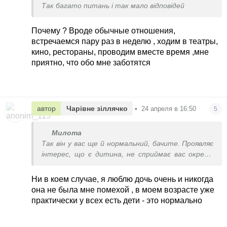
Так багато питань і так мало відповідей
Почему ? Вроде обычные отношения,
встречаемся пару раз в неделю , ходим в театры,
кино, рестораны, проводим вместе время ,мне
приятно, что обо мне заботятся
автор
Чарівне зіллячко
•
24 апреля в 16:50
5
Милота
Так він у вас ще й нормальний, бачите. Проявляє
інтерес, що є дитина, не сприймає вас окремо
від неї. Таке враження, що стидаєтеся, що є
дитина
Ни в коем случае, я люблю дочь очень и никогда
она не была мне помехой , в моем возрасте уже
практически у всех есть дети - это нормально