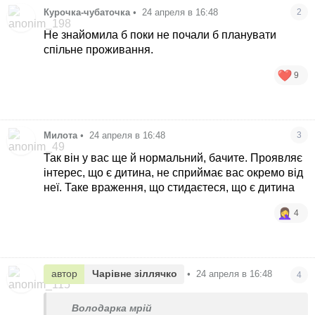
Курочка-чубаточка
•
24 апреля в 16:48
2
Не знайомила б поки не почали б планувати
спільне проживання.
9
Милота
•
24 апреля в 16:48
3
Так він у вас ще й нормальний, бачите. Проявляє
інтерес, що є дитина, не сприймає вас окремо від
неї. Таке враження, що стидаєтеся, що є дитина
4
автор
Чарівне зіллячко
•
24 апреля в 16:48
4
Володарка мрій