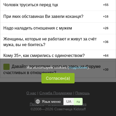
Чоловік труситься перед тцк
+
55
При яких обставинах Ви завели коханця?
+
16
Надо наладить отношения с мужем
+
26
Женщины, которые не работают и живут за счёт
+
36
мужа, вы не боитесь?
Кому 35+, как смирились с одиночеством?
+
64
Давайте посмотрим, сколько здесь на форуме
Мы используем cookies (
подробнее
).
+
30
счастливых в отношениях?
Согласен(а)
О нас
|
Служба Поддержки
|
Помощь
Язык меню
UA
ru
Правила
|
Ограничения
|
Cookies
©2008—2026 Советчица
Kidstaff