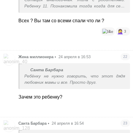
Ребенку 11. Познакомила тогда когда для себя
решила что с ним можно строить семью. 4 мес
это пшик. Если б я всех знакомила через 4
Всех ? Вы там со всеми спали что ли ?
мес))...уродителей познакомила через 9 мес. И
то потому что вместе жили.в 32 года считаю
1
3
это лишним. Мч планирует с вами будущее, он
надежный? Помогает вам?
Жена миллионера
•
24 апреля в 16:53
22
Санта Барбара
Ребёнку не нужно говорить, что этот дядя
любовник мамы и все. Просто друг.
Зачем это ребенку?
Санта Барбара
•
24 апреля в 16:54
23