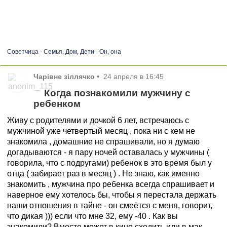
Советчица
-
Семья, Дом, Дети
-
Он, она
Чарівне зіллячко
•
24 апреля в 16:45
Когда познакомили мужчину с
ребенком
Живу с родителями и дочкой 6 лет, встречаюсь с
мужчиной уже четвертый месяц , пока ни с кем не
знакомила , домашние не спрашивали, но я думаю
догадываются - я пару ночей оставалась у мужчины (
говорила, что с подругами) ребенок в это время был у
отца ( забирает раз в месяц ) . Не знаю, как именно
знакомить , мужчина про ребенка всегда спрашивает и
наверное ему хотелось бы, чтобы я перестала держать
наши отношения в тайне - он смеётся с меня, говорит,
что дикая ))) если что мне 32, ему -40 . Как вы
знакомили? Вместе может в кино сходить или в мак