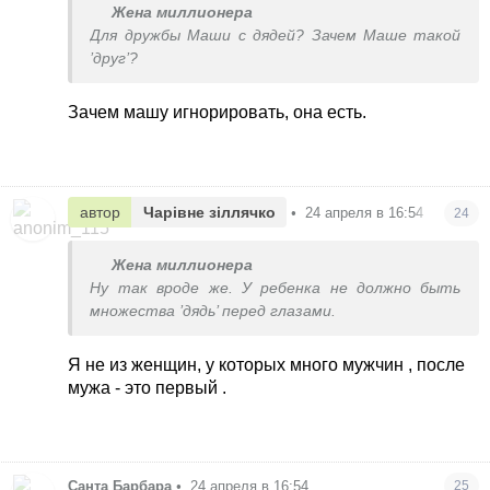
Жена миллионера
Для дружбы Маши с дядей? Зачем Маше такой
’друг’?
Зачем машу игнорировать, она есть.
автор
Чарівне зіллячко
•
24 апреля в 16:54
24
Жена миллионера
Ну так вроде же. У ребенка не должно быть
множества ’дядь’ перед глазами.
Я не из женщин, у которых много мужчин , после
мужа - это первый .
Санта Барбара
•
24 апреля в 16:54
25