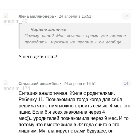
Жена миллионера
•
24 апреля в 16:51
13
Чарівне зіллячко
Почему рано? Мне хочется время уже вместе
проводить, мужчина не против - он вообще в
шоке , что я его скрываю
У него дети есть?
Сільський ансамбль
•
24 апреля в 16:51
14
Ситация аналогичная. Жила с родителями.
Ребенку 11. Познакомила тогда когда для себя
решила что с ним можно строить семью. 4 мес это
пшик. Если б я всех знакомила через 4
мес))...уродителей познакомила через 9 мес. И то
потому что вместе жили.в 32 года считаю это
лишним. Мч планирует с вами будущее, он