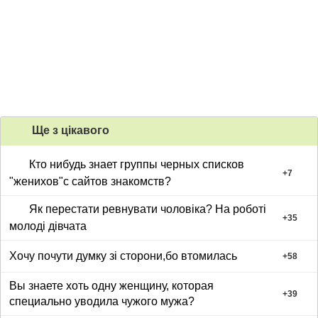
Ще з цiкавого
Кто нибудь знает группы черных списков
+
7
"женихов"с сайтов знакомств?
Як перестати ревнувати чоловіка? На роботі
+
35
молоді дівчата
Хочу почути думку зі сторони,бо втомилась
+
58
Вы знаете хоть одну женщину, которая
+
39
специально уводила чужого мужа?