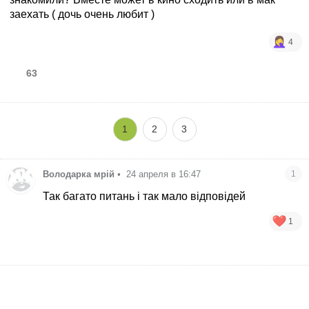
заехать ( дочь очень любит )
4
63
1
2
3
Володарка мрій
•
24 апреля в 16:47
1
Так багато питань і так мало відповідей
1