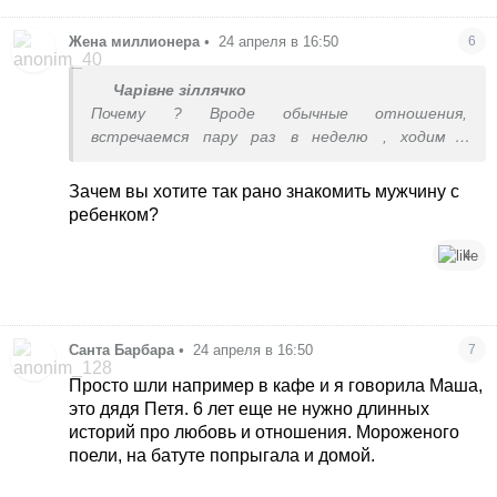
Жена миллионера
•
24 апреля в 16:50
6
Чарівне зіллячко
Почему ? Вроде обычные отношения,
встречаемся пару раз в неделю , ходим в
театры, кино, рестораны, проводим вместе
время ,мне приятно, что обо мне заботятся
Зачем вы хотите так рано знакомить мужчину с
ребенком?
4
Санта Барбара
•
24 апреля в 16:50
7
Просто шли например в кафе и я говорила Маша,
это дядя Петя. 6 лет еще не нужно длинных
историй про любовь и отношения. Мороженого
поели, на батуте попрыгала и домой.