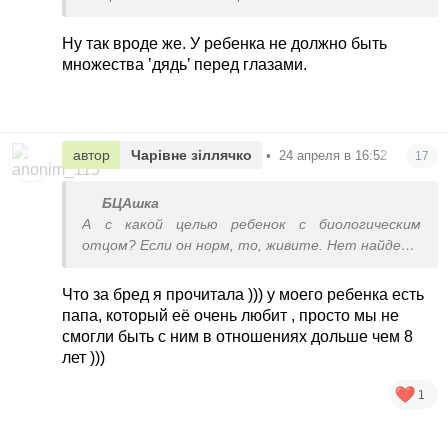
Ну так вроде же. У ребенка не должно быть
множества ’дядь’ перед глазами.
автор
Чарівне зіллячко
•
24 апреля в 16:52
17
БЦАшка
А с какой целью ребенок с биологическим
отцом? Если он норм, то, живите. Нет найдете
человека который будет ее растить и будет о
отблагодарен в старости.
Что за бред я прочитала ))) у моего ребенка есть
папа, который её очень любит , просто мы не
смогли быть с ним в отношениях дольше чем 8
лет )))
1