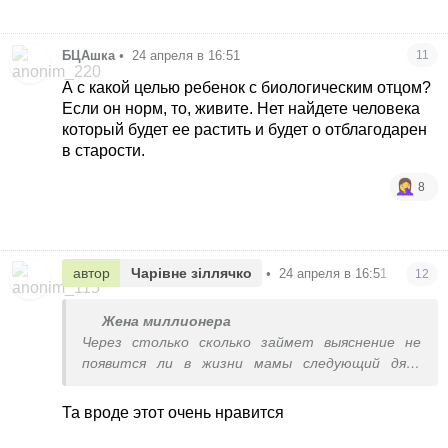
БЦАшка
•
24 апреля в 16:51
11
А с какой целью ребенок с биологическим отцом?
Если он норм, то, живите. Нет найдете человека
который будет ее растить и будет о отблагодарен
в старости.
8
автор
Чарівне зіллячко
•
24 апреля в 16:51
12
Жена миллионера
Через столько сколько займет выяснение не
появится ли в жизни мамы следующий дядя
такой-то.
Та вроде этот очень нравится