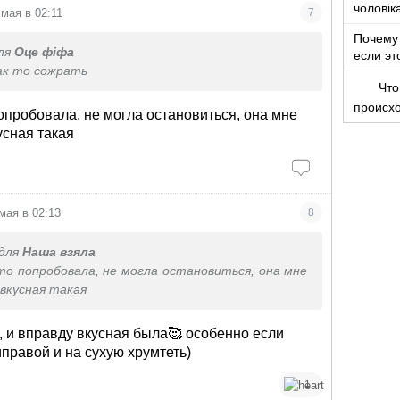
чоловік
 мая в 02:11
7
років ж
Почему 
ля
Оце фіфа
если эт
как то сожрать
Что
происх
попробовала, не могла остановиться, она мне
усная такая
мая в 02:13
8
для
Наша взяла
 то попробовала, не могла остановиться, она мне
 вкусная такая
, и вправду вкусная была🥰 особенно если
правой и на сухую хрумтеть)
1