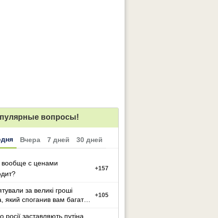
пулярные вопросы!
одня
Вчера
7 дней
30 дней
 вообще с ценами
+
157
одит?
ятували за великі гроші
+
105
а, який споганив вам багато
иття?
о росії заставляють путіна