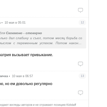
а
•
10 мая в 05:01
12
для
Скокмоно - стокнуно
олько дал слабину и съел, потом месяц борьба со
мыслом с переменным успехом. Потом наконец
победа в неравном бою, год, полтора
ета и по-,новой
натрия вызывает привыкание.
дели две назад как вышла из мивинового запоя
у почему же эта гадость такая вкусная для меня((
ничка
•
10 мая в 06:57
13
ю, но ем довольно регулярно
едают взгляды авторов и не отражают позицию Kidstaff