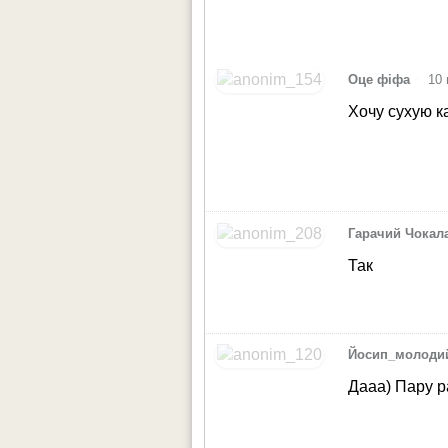
•
Оце фіфа
10 
Хочу сухую к
Гарачий Чокал
Так
Йосип_молоди
Дааа) Пару ра