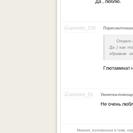
Да , люблю.
Пэрисхилтонш
Ответ 
Да ) как т
здравым с
тяжелая 
нейтралит
Глютаминат 
Как раз не
(зажора). Н
Умничка-помощ
Не очень любл
Мнения, изложенные в теме, пер