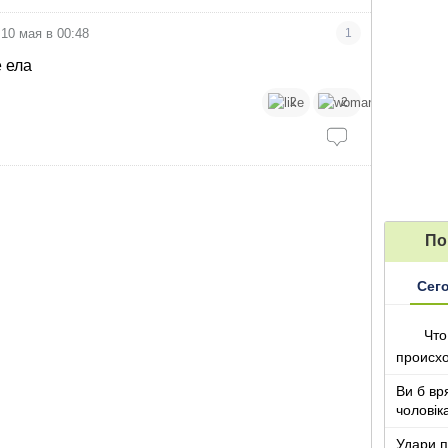
10 мая в 00:48
1
е ела
2
2
По
Сег
Что
происх
Ви б вр
чоловік
років ж
Удари п