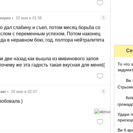
окнуно
•
10 мая в 01:56
5
ько дал слабину и съел, потом месяц борьба со
слом с переменным успехом. Потом наконец
да в неравном бою, год, полтора нейтралитета
Се
ли две назад как вышла из мивинового запоя
То что 
 почему же эта гадость такая вкусная для меня((
задумат
Ви 
Стрьом
каві
•
10 мая в 02:07
6
Киї
робовала )
громадс
1
Удари п
прискор
Ви б вр