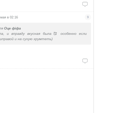
 мая в 02:16
9
ля
Оце фіфа
ла, и вправду вкусная была🥰 особенно если
иправой и на сухую хрумтеть)