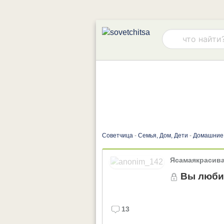
Советчица
-
Семья, Дом, Дети
-
Домашние
Ясамаякрасива
Вы люби
13