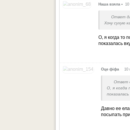
Наша взяла
•
10
Ответ д
Хочу сухую 
О, я когда то 
показалась вк
•
Оце фіфа
10 
Ответ 
О, я когда
показалась
Давно ее ела
посыпать при