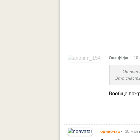
•
Оце фіфа
10 
Ответ 
Это счаст
Вообще пожра
одиночка
•
10 мая 