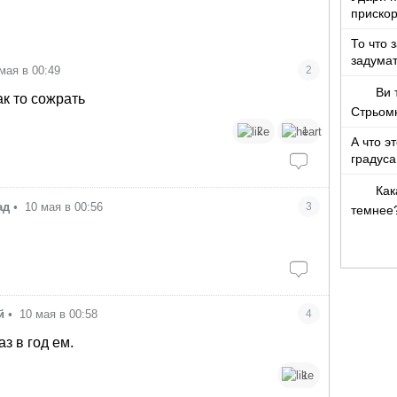
прискор
То что 
задумат
мая в 00:49
2
Ви 
ак то сожрать
Стрьом
2
1
А что э
градуса
Как
ад
•
10 мая в 00:56
3
темнее
й
•
10 мая в 00:58
4
з в год ем.
1