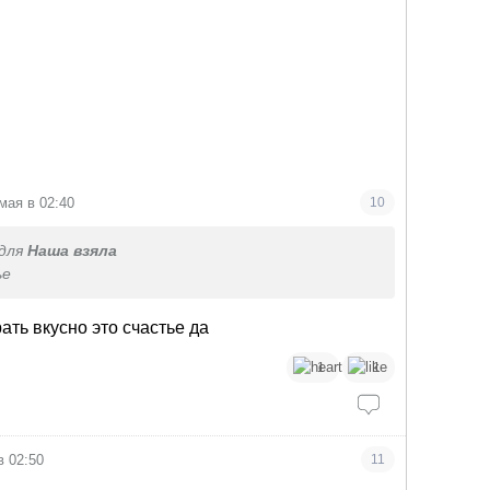
мая в 02:40
10
для
Наша взяла
ье
ть вкусно это счастье да
1
1
в 02:50
11