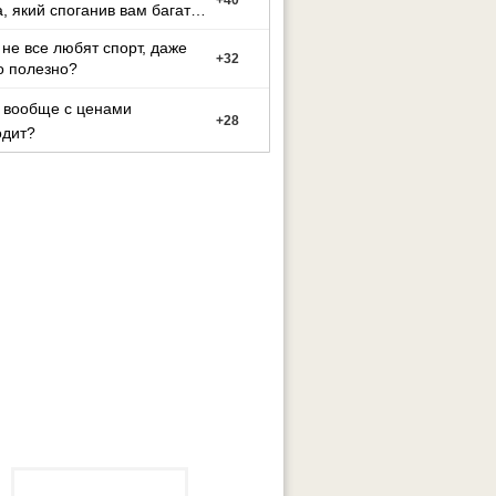
+
40
а, який споганив вам багато
иття?
не все любят спорт, даже
+
32
о полезно?
 вообще с ценами
+
28
одит?