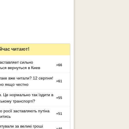
йчас читают!
заставляет сильно
+
66
ься вернуться в Киев
таке вже читали? 12 серпня!
+
61
но якщо честно
в. Це нормально так їздити в
+
55
ькому транспорті?
о росії заставляють путіна
+
51
итись
ятували за великі гроші