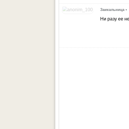
Заикальница
•
Ни разу ее н