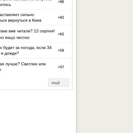
+
96
итись
заставляет сильно
+
82
ься вернуться в Киев
таке вже читали? 12 серпня!
+
62
но якщо честно
то будет за погода, если 34
+
58
 и дожди?
ая лучше? Светлее или
+
57
?
ещё