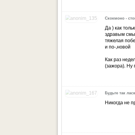
Скокмоно - ст
Да ) как тол
здравым смы
тяжелая побе
и по-,новой
Как раз неде
(зажора). Ну
Будьте так лас
Никогда не п