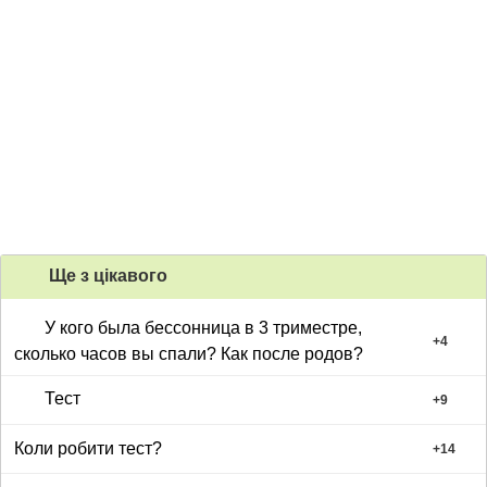
Ще з цiкавого
У кого была бессонница в 3 триместре,
+
4
сколько часов вы спали? Как после родов?
Тест
+
9
Коли робити тест?
+
14