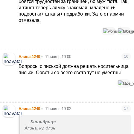
боятся трудностей за границей, бо муж тютя. Так
и тянет теперь лямку знакомая- младенец+
подростки+ штаны+ подработки. Зато от армии
отмазала.
1
3
Алина-1240
•
11 мая в 19:00
16
Вопросы с писькой должна решать носительница
письки. Советы со всего света тут не уместны
1
Алина-1240
•
11 мая в 19:02
17
Киця-бриця
Алина, ну, блин