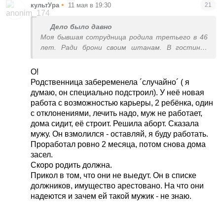
•
культУра
11 мая в 19:30
21
Дело было давно
Моя бывшая сотрудница родила третьего в 46
лет. Ради брони своим штанам. В гостинке
теперь впятером ютятся, с двумя подростками
и младенцем,а штаны так на работу не пошли,
О!
бо нет работы для него достойной. Не
Родственница забеременела ´случайно´ ( я
выезжают - боятся трудностей за границей, бо
думаю, он специально подстроил). У неё новая
муж тютя. Так и тянет теперь лямку знакомая-
работа с возможностью карьеры, 2 ребёнка, один
младенец+ подростки+ штаны+ подработки.
с отклонениями, лечить надо, муж не работает,
Зато от армии отмазала.
дома сидит, её строит. Решила аборт. Сказала
мужу. Он взмолился - оставляй, я буду работать.
Проработал ровно 2 месяца, потом снова дома
засел.
Скоро родить должна.
Прикол в том, что они не выедут. Он в списке
должников, имущество арестовано. На что они
надеются и зачем ей такой мужик - не знаю.