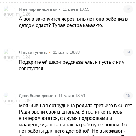
Я не чарівниця вам
•
11 мая в 18:55
13
А вона закончится через пять лет, она ребенка в
детдом сдаст? Тупая сестра какая-то.
•
Ліньки гуглить
11 мая в 18:58
14
Подарите ей шар-предсказатель, и пусть с ним
советуется.
Дело было давно
•
11 мая в 18:59
15
Моя бывшая сотрудница родила третьего в 46 лет.
Ради брони своим штанам. В гостинке теперь
впятером ютятся, с двумя подростками и
младенцем,а штаны так на работу не пошли, бо
нет работы для него достойной. Не выезжают -