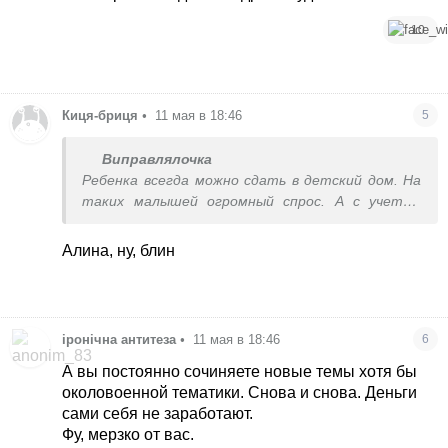
10
Киця-бриця
•
11 мая в 18:46
5
Виправлялочка
Ребенка всегда можно сдать в детский дом. На
таких малышей огромный спрос. А с учетом
того, что семья не алкоголиков-наркоманов, то
за такого ребенка до 5 лет драка будет!
Алина, ну, блин
іронічна антитеза
•
11 мая в 18:46
6
А вы постоянно сочиняете новые темы хотя бы
околовоенной тематики. Снова и снова. Деньги
сами себя не заработают.
Фу, мерзко от вас.