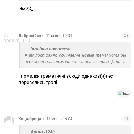
Эм?)🙄
Добродійка
•
11 мая в 19:04
18
іронічна антитеза
А вы постоянно сочиняете новые темы хотя бы
околовоенной тематики. Снова и снова. Деньги
сами себя не заработают.
Фу, мерзко от вас.
І помилки граматичні всюди однакові)))) ех,
перевелись тролі
1
Киця-бриця
•
11 мая в 19:04
19
Алина-1240