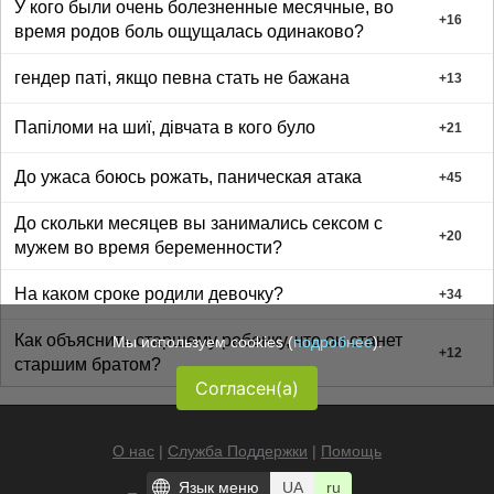
У кого были очень болезненные месячные, во
+
16
время родов боль ощущалась одинаково?
гендер паті, якщо певна стать не бажана
+
13
Папіломи на шиї, дівчата в кого було
+
21
До ужаса боюсь рожать, паническая атака
+
45
До скольки месяцев вы занимались сексом с
+
20
мужем во время беременности?
На каком сроке родили девочку?
+
34
Как объяснить старшему ребенку, что он станет
Мы используем cookies (
подробнее
).
+
12
старшим братом?
Согласен(а)
О нас
|
Служба Поддержки
|
Помощь
Язык меню
UA
ru