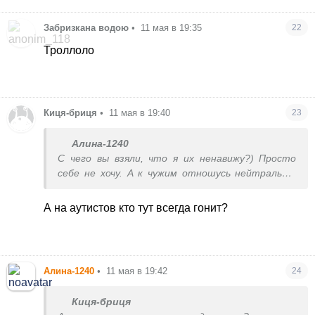
Забризкана водою
•
11 мая в 19:35
22
Троллоло
Киця-бриця
•
11 мая в 19:40
23
Алина-1240
С чего вы взяли, что я их ненавижу?) Просто
себе не хочу. А к чужим отношусь нейтрально,
некоторые даже импонируют
А на аутистов кто тут всегда гонит?
Алина-1240
•
11 мая в 19:42
24
Киця-бриця