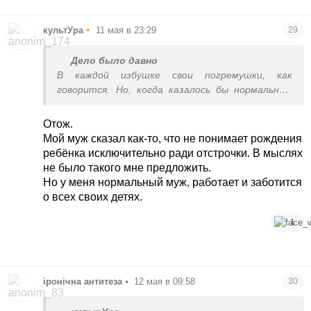
должников, имущество арестовано. На что они
надеются и зачем ей такой мужик - не знаю.
•
культУра
11 мая в 23:29
29
Дело было давно
В каждой избушке свои погремушки, как
говорится. Но, когда казалось бы нормальная,
адекватная женщина рожает ради брони для
диванных штанов, это выше понимания.
Отож.
Мой муж сказал как-то, что не понимает рождения
ребёнка исключительно ради отстрочки. В мыслях
не было такого мне предложить.
Но у меня нормальный муж, работает и заботится
о всех своих детях.
1
іронічна антитеза
•
12 мая в 09:58
30