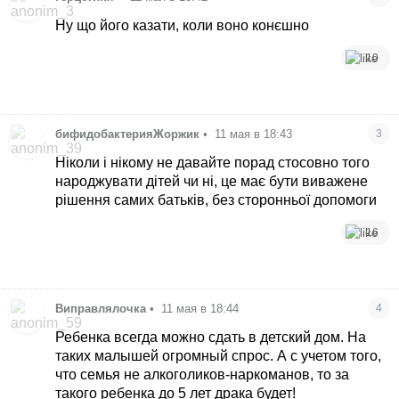
Ну що його казати, коли воно конєшно
10
бифидобактерияЖоржик
•
11 мая в 18:43
3
Ніколи і нікому не давайте порад стосовно того
народжувати дітей чи ні, це має бути виважене
рішення самих батьків, без сторонньої допомоги
16
Виправлялочка
•
11 мая в 18:44
4
Ребенка всегда можно сдать в детский дом. На
таких малышей огромный спрос. А с учетом того,
что семья не алкоголиков-наркоманов, то за
такого ребенка до 5 лет драка будет!