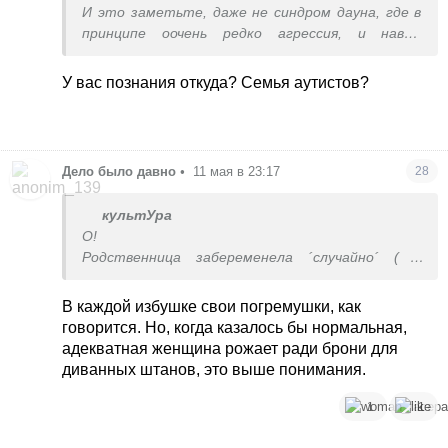
И это заметьте, даже не синдром дауна, где в
принципе оочень редко агрессия, и навык
полученный остается до конца жизни. А
полностью неуправляемый человек,опасный для
У вас познания откуда? Семья аутистов?
самого себя и вас в первую очередь
Дело было давно
•
11 мая в 23:17
28
культУра
О!
Родственница забеременела ´случайно´ ( я
думаю, он специально подстроил). У неё новая
работа с возможностью карьеры, 2 ребёнка,
В каждой избушке свои погремушки, как
один с отклонениями, лечить надо, муж не
говорится. Но, когда казалось бы нормальная,
работает, дома сидит, её строит. Решила
адекватная женщина рожает ради брони для
аборт. Сказала мужу. Он взмолился - оставляй, я
диванных штанов, это выше понимания.
буду работать. Проработал ровно 2 месяца,
потом снова дома засел.
1
1
Скоро родить должна.
Прикол в том, что они не выедут. Он в списке