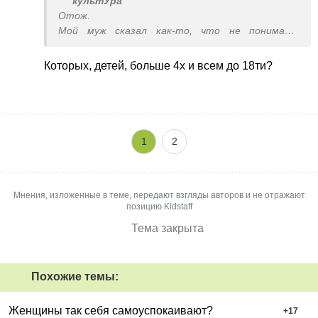
культУра
Отож.
Мой муж сказал как-то, что не понимает
рождения ребёнка исключительно ради
отстрочки. В мыслях не было такого мне
Которых, детей, больше 4х и всем до 18ти?
предложить.
Но у меня нормальный муж, работает и
заботится о всех своих детях.
1
2
Мнения, изложенные в теме, передают взгляды авторов и не отражают
позицию Kidstaff
Тема закрыта
Похожие темы:
Женщины так себя самоуспокаивают?
+
17