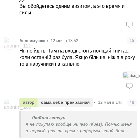
Вы обойдетесь одним визитом, а это время и
силы
Анонимушка
•
12 мая в 13:52
15
Ні, не йдіть. Там на вході стоїть поліцай і питає,
коли останній раз була. Якщо більше, ніж пів року,
то в наручники і в катівню.
4
автор
сама себе прекрасная
•
12 мая в 14:02
16
Люблю кетчуп
я не покупаю вообще ничего (Киев). Помню меня
в первый раз за время реформы этой больше
всего поразила стопка бумажных салфеток на