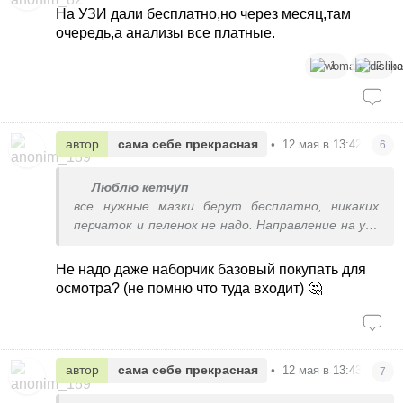
На УЗИ дали бесплатно,но через месяц,там
очередь,а анализы все платные.
1
2
автор
сама себе прекрасная
•
12 мая в 13:42
6
Люблю кетчуп
все нужные мазки берут бесплатно, никаких
перчаток и пеленок не надо. Направление на узи
и к другим узким спецам - без проблем. Уже
давно не 2005й, автор, у нас уже лет 10 как
Не надо даже наборчик базовый покупать для
реформа))
осмотра? (не помню что туда входит) 🤔
автор
сама себе прекрасная
•
12 мая в 13:43
7