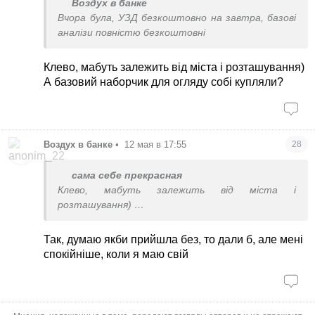
Воздух в банке
Вчора була, УЗД безкоштовно на завтра, базові
аналізи повністю безкоштовні
Клево, мабуть залежить від міста і розташування)
А базовий наборчик для огляду собі купляли?
Воздух в банке
•
12 мая в 17:55
28
сама себе прекрасная
Клево, мабуть залежить від міста і
розташування)
А базовий наборчик для огляду собі купляли?
Так, думаю якби прийшла без, то дали б, але мені
спокійніше, коли я маю свій