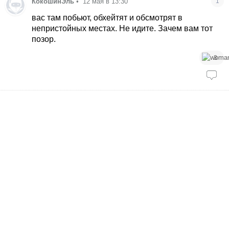
КокошинЭль
•
12 мая в 13:30
1
вас там побьют, обхейтят и обсмотрят в
непристойных местах. Не идите. Зачем вам тот
позор.
3