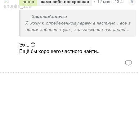
автор
сама себе прекрасная
•
12 мая в 13:44
9
ХвилювАллочка
Я хожу к определенному врачу в частную , все в
одном кабинете узи , кольпоскопия все анализы
все есть , результат на вайбер за один раз без
всяких хождений к узи тем более непонятно
Эх... 😄
какой врач , не верю в бесплатную медицину.
Ещё бы хорошего частного найти...