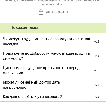
Мнения, изложенные в теме, передают взгляды авторов и не отражают
позицию Kidstaff
Тема закрыта
Похожие темы:
Чи можуть грудні імпланти спровокувати негативні
+
12
наслідки
Подскажите по Добробуту, консультация входит в
+
14
стоимость?
Цистит или ощущение признаков его перед
+
1
месячными
Может ли семейный доктор дать
+
22
направление
Как давно вы были у гинеколога?
+
23