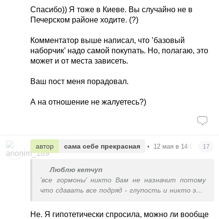
узи в поликлинике - типа вытирайся сколько
Спасибо)) Я тоже в Киеве. Вы случайно не в
хочешь)))) мое советское детство было в шоке.
Печерском районе ходите. (?)
Анализы, которые не делает поликлиника,
делают за счет государства Синево и CSD -
Комментатор выше написал, что ’базовый
электронное направление дает врач в
наборчик’ надо самой покупать. Но, полагаю, это
поликлинике. Но там очередь 20-30 дней, если
может и от места зависеть.
надо срочно то за свои делайте.
Ваш пост меня порадовал.
А на отношение не жалуетесь?)
автор
сама себе прекрасная
•
12 мая в 14:04
17
Люблю кетчуп
’все гормоны’ никто Вам не назначит потому
что сдавать все подряд - глупость и никто это
оплачивать не будет. По показаниям - дают
направление на нужные пункты, а дальше сами
Не. Я гипотетически спросила, можно ли вообще