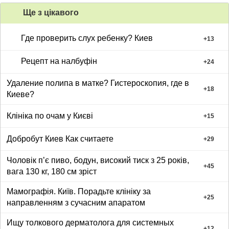
Ще з цiкавого
Где проверить слух ребенку? Киев
+
13
Рецепт на налбуфін
+
24
Удаление полипа в матке? Гистероскопия, где в
+
18
Киеве?
Клініка по очам у Києві
+
15
Добробут Киев Как считаете
+
29
Чоловік пʼє пиво, бодун, високий тиск з 25 років,
+
45
вага 130 кг, 180 см зріст
Мамографія. Київ. Порадьте клініку за
+
25
направленням з сучасним апаратом
Ищу толкового дерматолога для системных
+
12