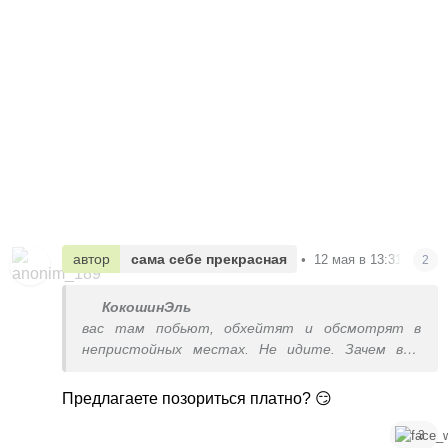
автор
сама себе прекрасная
•
12 мая в 13:31
2
КокошинЭль
вас там побьют, обхейтят и обсмотрят в
непристойных местах. Не идите. Зачем вам
тот позор.
Предлагаете позориться платно? 😏
3