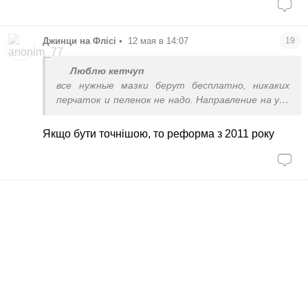
Джинци на Флісі
•
12 мая в 14:07
19
Люблю кетчуп
все нужные мазки берут бесплатно, никаких
перчаток и пеленок не надо. Направление на узи
и к другим узким спецам - без проблем. Уже
давно не 2005й, автор, у нас уже лет 10 как
Якщо бути точнішою, то реформа з 2011 року
реформа))