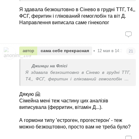
Я здавала безкоштовно в Сінево в грудні ТТГ, Т4,,
ФСГ, феритин і глікований гемоглобін та віт Д.
Направлення виписала саме гінеколог
автор
сама себе прекрасная
•
12 мая в 14:31
21
Джинци на Флісі
Я здавала безкоштовно в Сінево в грудні ТТГ,
Т4,, ФСГ, феритин і глікований гемоглобін та
віт Д. Направлення виписала саме гінеколог
Дякую 🤗
Сімейна мені теж частину цих аналізів
виписувала (ферритин, вітамін Д...).
А гормони типу ’естроген, прогестерон’ - теж
можно безкоштовно, просто вам не треба було?