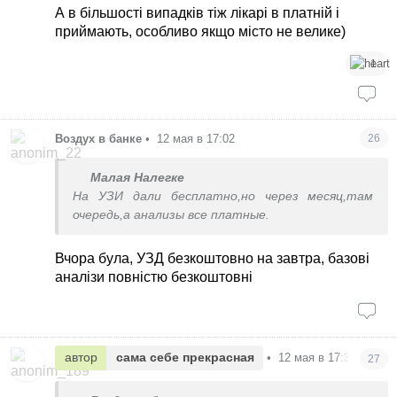
А в більшості випадків тіж лікарі в платній і
приймають, особливо якщо місто не велике)
1
Воздух в банке
•
12 мая в 17:02
26
Малая Налегке
На УЗИ дали бесплатно,но через месяц,там
очередь,а анализы все платные.
Вчора була, УЗД безкоштовно на завтра, базові
аналізи повністю безкоштовні
автор
сама себе прекрасная
•
12 мая в 17:33
27