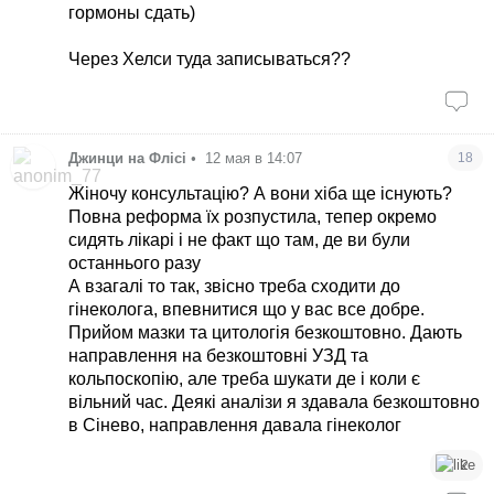
решайте бесплатно с ожиданием иди платно,
гормоны сдать)
но сразу. На гормоны щитовидки направление
мне дала вообще семейная, это базовый
Через Хелси туда записываться??
скрининг, даже эндокринолог не нужен.
А если зачем-то охота сдать всё и сразу, то
конечно такие развлечения только за свой счет
Джинци на Флісі
•
12 мая в 14:07
18
Жіночу консультацію? А вони хіба ще існують?
Повна реформа їх розпустила, тепер окремо
сидять лікарі і не факт що там, де ви були
останнього разу
А взагалі то так, звісно треба сходити до
гінеколога, впевнитися що у вас все добре.
Прийом мазки та цитологія безкоштовно. Дають
направлення на безкоштовні УЗД та
кольпоскопію, але треба шукати де і коли є
вільний час. Деякі аналізи я здавала безкоштовно
в Сінево, направлення давала гінеколог
2