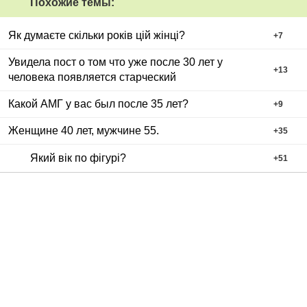
Похожие темы:
Як думаєте скільки років цій жінці?
+
7
Увидела пост о том что уже после 30 лет у
+
13
человека появляется старческий
Какой АМГ у вас был после 35 лет?
+
9
Женщине 40 лет, мужчине 55.
+
35
Який вік по фігурі?
+
51