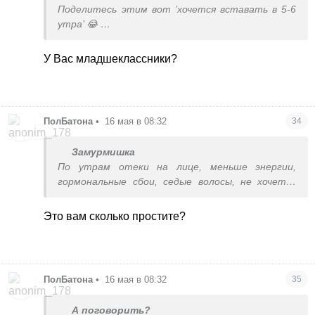
Поделитесь этим вот ’хочется вставать в 5-6
утра’ 😂
Я во сколько бы не легла, встать раньше 9 -
мука. 40 годиков. И да, встаю в 7, потому что
У Вас младшеклассники?
гребаная школа
ПолБатона
•
16 мая в 08:32
34
Замурмишка
По утрам отеки на лице, меньше энергии,
гормональные сбои, седые волосы, не хочется
уже никуда бежать , а хочется замедлиться и
больше быть дома и на природе, ложиться
Это вам сколько простите?
спать в 9 вечера, а вставать в 5-6утра...
ПолБатона
•
16 мая в 08:32
35
А поговорить?