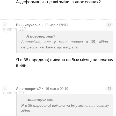
виснажений
А-деформація - це які зміни, в двох словах?
Виннипуховна
•
16 мая в 09:03
42
А поговорить?
Аналогічно, але у мене пологи в 35, війна,
депресон, не дивно, що набрала
Я в 38 народила) виїхала на 5му місяці на початку
війни.
А поговорить?
•
16 мая в 09:10
43
Виннипуховна
Я в 38 народила) виїхала на 5му місяці на початку
війни.