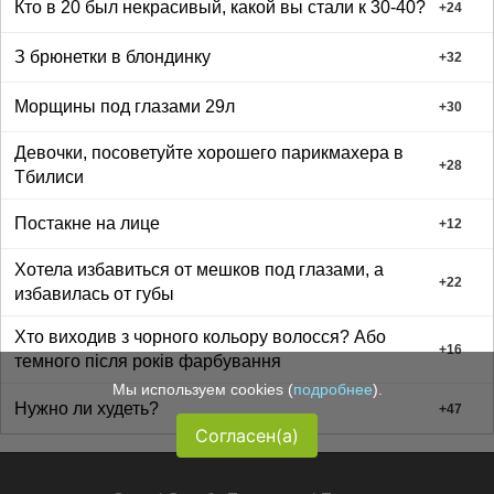
Кто в 20 был некрасивый, какой вы стали к 30-40?
+
24
З брюнетки в блондинку
+
32
Морщины под глазами 29л
+
30
Девочки, посоветуйте хорошего парикмахера в
+
28
Тбилиси
Постакне на лице
+
12
Хотела избавиться от мешков под глазами, а
+
22
избавилась от губы
Хто виходив з чорного кольору волосся? Або
+
16
темного після років фарбування
Мы используем cookies (
подробнее
).
Нужно ли худеть?
+
47
Согласен(а)