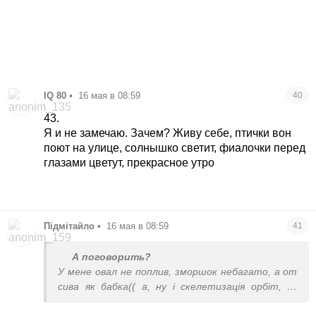
IQ 80
•
16 мая в 08:59
40
43.
Я и не замечаю. Зачем? Живу себе, птички вон
поют на улице, солнышко светит, фиалочки перед
глазами цветут, прекрасное утро
Підмітайло
•
16 мая в 08:59
41
А поговорить?
У мене овал не поплив, зморшок небагато, а от
сива як бабка(( а, ну і скелетизація орбіт, А-
деформація, погляд став дуже нещасний і