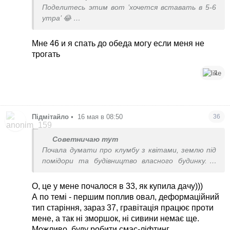
Поделитесь этим вот ’хочется вставать в 5-6
утра’ 😂
Я во сколько бы не легла, встать раньше 9 -
мука. 40 годиков. И да, встаю в 7, потому что
Мне 46 и я спать до обеда могу если меня не
гребаная школа
трогать
1
Підмітайло
•
16 мая в 08:50
36
Советничаю тут
Почала думати про клумбу з квітами, землю під
помідори та будівництво власного будинку. А
раніше взагалі - вітер в голові та мрії про
подорожі.
О, це у мене почалося в 33, як купила дачу)))
А по темі - першим поплив овал, деформаційний
тип старіння, зараз 37, гравітація працює проти
мене, а так ні зморшок, ні сивини немає ще.
Можливо, буду робити смас-ліфтинг