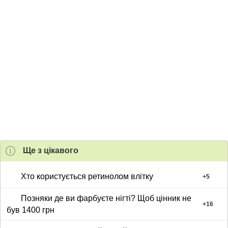
Ще з цiкавого
Хто користується ретинолом влітку
+
5
Позняки де ви фарбуєте нігті? Щоб цінник не
+
16
був 1400 грн