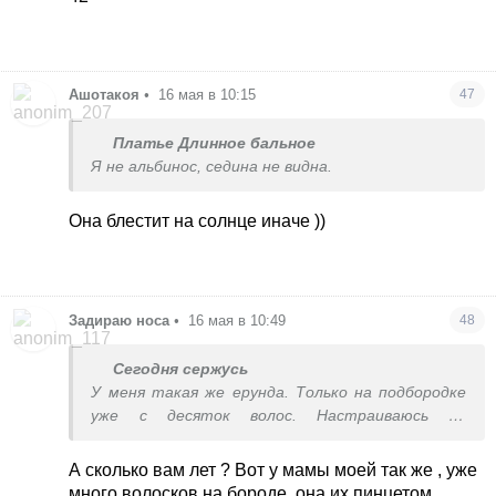
Ашотакоя
•
16 мая в 10:15
47
Платье Длинное бальное
Я не альбинос, седина не видна.
Она блестит на солнце иначе ))
Задираю носа
•
16 мая в 10:49
48
Сегодня сержусь
У меня такая же ерунда. Только на подбородке
уже с десяток волос. Настраиваюсь на
электроэпиляцию))) надеюсь успею до
превращения в йети 😹
А сколько вам лет ? Вот у мамы моей так же , уже
много волосков на бороде, она их пинцетом