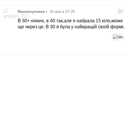
Виннипуховна
•
16 мая в 07:28
31
В 30+ ніяких, в 40 так,але я набрала 15 кіло,може
ще через це. В 30 я була у найкращій своїй формі.
2