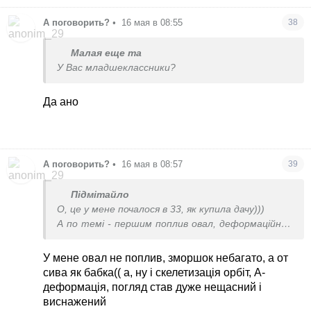
А поговорить?
•
16 мая в 08:55
38
Малая еще та
У Вас младшеклассники?
Да ано
А поговорить?
•
16 мая в 08:57
39
Підмітайло
О, це у мене почалося в 33, як купила дачу)))
А по темі - першим поплив овал, деформаційний
тип старіння, зараз 37, гравітація працює
проти мене, а так ні зморшок, ні сивини немає
У мене овал не поплив, зморшок небагато, а от
ще.
сива як бабка(( а, ну і скелетизація орбіт, А-
Можливо, буду робити смас-ліфтинг
деформація, погляд став дуже нещасний і
Є подружки-однолітки +/-, у яких овал на місці,
виснажений