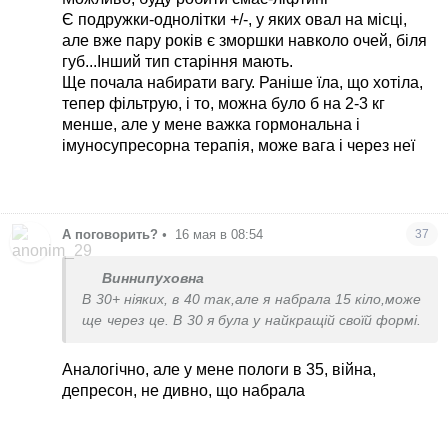
Є подружки-однолітки +/-, у яких овал на місці,
але вже пару років є зморшки навколо очей, біля
губ...Інший тип старіння мають.
Ще почала набирати вагу. Раніше їла, що хотіла,
тепер фільтрую, і то, можна було б на 2-3 кг
менше, але у мене важка гормональна і
імуносупресорна терапія, може вага і через неї
А поговорить?
•
16 мая в 08:54
37
Виннипуховна
В 30+ ніяких, в 40 так,але я набрала 15 кіло,може
ще через це. В 30 я була у найкращій своїй формі.
Аналогічно, але у мене пологи в 35, війна,
депресон, не дивно, що набрала