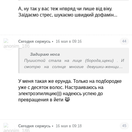
А, ну так у вас теж нпвряд чи лише від віку.
Заїдаємо стрес, шукаємо швидкий дофамін...
Сегодня сержусь
•
16 мая в 09:16
44
Задираю носа
Пушистой стала на лице (борода,щеки) . И
смотрю на солнце многие девушки-женщины
такой же пушок имеют. Хотя в те же лет 25 не
припомню такого.
У меня такая же ерунда. Только на подбородке
Еще начал расти один черный небольшой
уже с десяток волос. Настраиваюсь на
волосок на бороде 😹 и снова же читаю ,что у
электроэпиляцию))) надеюсь успею до
многих такое со временем вылазит. Гормоны
превращения в йети 😹
видимо))) У мамы моей правда ,значительно
позже такое полезло.
Сегодня сержусь
•
16 мая в 09:18
45