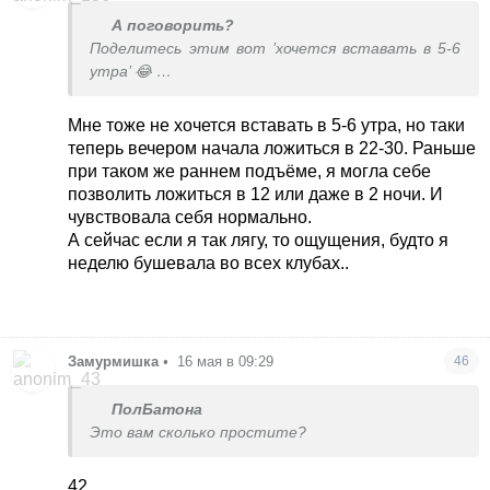
А поговорить?
Поделитесь этим вот ’хочется вставать в 5-6
утра’ 😂
Я во сколько бы не легла, встать раньше 9 -
мука. 40 годиков. И да, встаю в 7, потому что
Мне тоже не хочется вставать в 5-6 утра, но таки
гребаная школа
теперь вечером начала ложиться в 22-30. Раньше
при таком же раннем подъёме, я могла себе
позволить ложиться в 12 или даже в 2 ночи. И
чувствовала себя нормально.
А сейчас если я так лягу, то ощущения, будто я
неделю бушевала во всех клубах..
Замурмишка
•
16 мая в 09:29
46
ПолБатона
Это вам сколько простите?
42