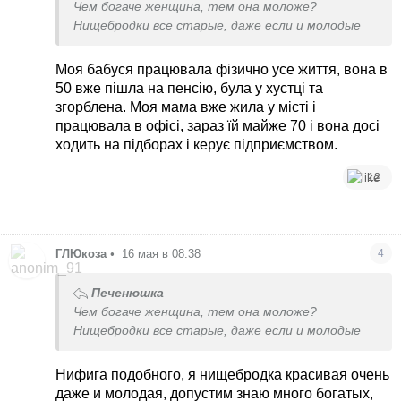
Чем богаче женщина, тем она моложе?
Нищебродки все старые, даже если и молодые
Моя бабуся працювала фізично усе життя, вона в
50 вже пішла на пенсію, була у хустці та
згорблена. Моя мама вже жила у місті і
працювала в офісі, зараз їй майже 70 і вона досі
ходить на підборах і керує підприємством.
12
ГЛЮкоза
•
16 мая в 08:38
4
Печенюшка
Чем богаче женщина, тем она моложе?
Нищебродки все старые, даже если и молодые
Нифига подобного, я нищебродка красивая очень
даже и молодая, допустим знаю много богатых,