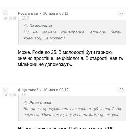
Роза в вазі
•
16 мая в 09:11
22
Печенюшка
Ну не может нищебродка. априори быть
красивой. Не может!
Може. Років до 25. В молодості бути гарною
значно простіше, це фізіологія. В старості, навіть
мільйони не допоможуть.
А що таке?
•
16 мая в 09:12
23
Роза в вазі
Ви щось пропускаєте важливе в цій історії. Як
саме і завдяки чому ( кому) ваша мама це змогла
Нікому, завдяки розуму. Поїхала у місто в 16 і