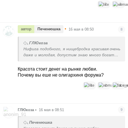
2
3
•
автор
Печенюшка
16 мая в 08:50
8
ГЛЮкоза
Нифига подобного, я нищебродка красивая очень
даже и молодая, допустим знаю много богатых,
которых деньги не спасают, страшные и
старые
Красота стоит денег на рынке любви.
Почему вы еше не олигархиня форума?
1
2
1
ГЛЮкоза
•
16 мая в 08:51
9
Печенюшка