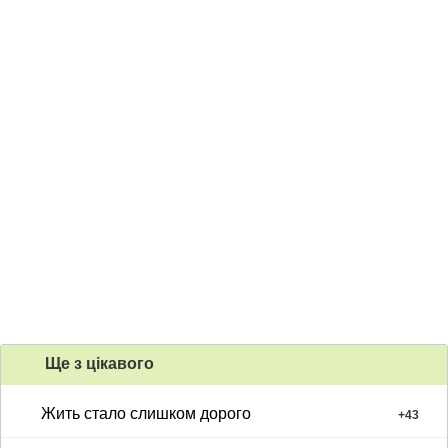
Ще з цiкавого
Жить стало слишком дорого
+
43