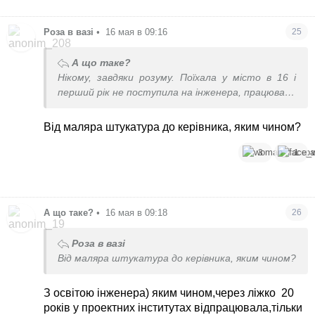
Роза в вазі
•
16 мая в 09:16
25
А що таке?
Нікому, завдяки розуму. Поїхала у місто в 16 і
перший рік не поступила на інженера, працювала
на сахарному заводі рік,потім поступила, після
навчання працювала на будівництві маляром-
Від маляра штукатура до керівника, яким чином?
штукатуром. На роботу розподілили як це було
у совку. З моїх 13 років розлучена і батька я з тих
3
1
пір не бачила,то мама ще і двох дітей сама
виростила- мене і молодшого брата.
А що таке?
•
16 мая в 09:18
26
Роза в вазі
Від маляра штукатура до керівника, яким чином?
З освітою інженера) яким чином,через ліжко
20
років у проектних інститутах відпрацювала,тільки