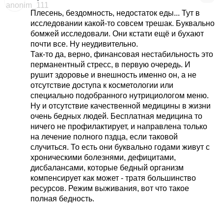
Плесень, бездомность, недостаток еды... Тут в
исследовании какой-то совсем трешак. Буквально
бомжей исследовали. Они кстати ещё и бухают
почти все. Ну неудивительно.
Так-то да, верно, финансовая нестабильность это
перманентный стресс, в первую очередь. И
рушит здоровье и внешность именно он, а не
отсутствие доступа к косметологии или
специально подобранного нутрициологом меню.
Ну и отсутствие качественной медицины в жизни
очень бедных людей. Бесплатная медицина то
ничего не профилактирует, и направлена только
на лечение полного пздца, если таковой
случиться. То есть они буквально годами живут с
хроническими болезнями, дефицитами,
дисбалансами, которые бедный организм
компенсирует как может - тратя большинство
ресурсов. Режим выживания, вот что такое
полная бедность.