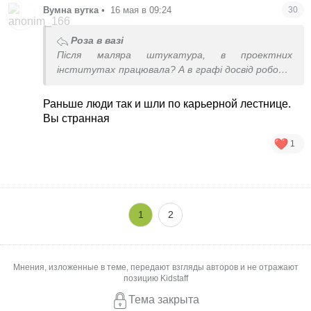
Вумна вутка
•
16 мая в 09:24
30
Роза в вазі
Після маляра штукатура, в проектних
інститутах працювала? А в графі досвід роботи
писала маляр штукатур? Ну дуже цікавий шлях.
Раньше люди так и шли по карьерной лестнице.
Вы странная
1
1
2
Мнения, изложенные в теме, передают взгляды авторов и не отражают
позицию Kidstaff
Тема закрыта