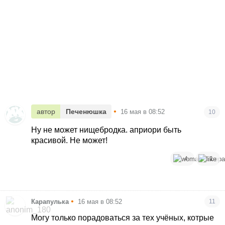
•
автор
Печенюшка
16 мая в 08:52
10
Ну не может нищебродка. априори быть
красивой. Не может!
4
1
•
Карапулька
16 мая в 08:52
11
Могу только порадоваться за тех учёных, котрые