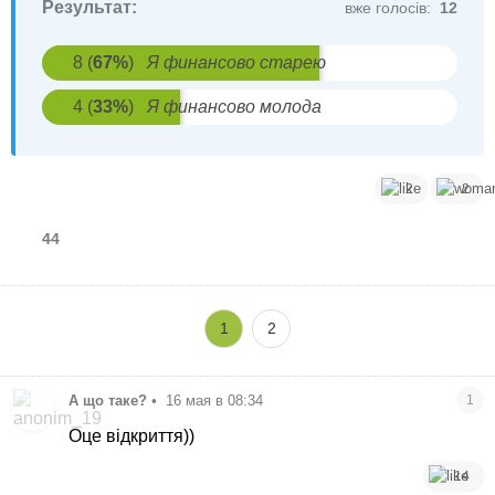
Результат:
вже голосів:
12
8
(
67
%
)
Я финансово старею
4
(
33
%
)
Я финансово молода
2
2
44
1
2
А що таке?
•
16 мая в 08:34
1
Оце відкриття))
14