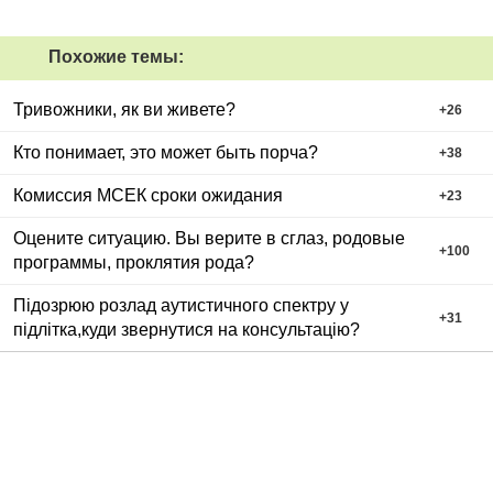
Похожие темы:
Тривожники, як ви живете?
+
26
Кто понимает, это может быть порча?
+
38
Комиссия МСЕК сроки ожидания
+
23
Оцените ситуацию. Вы верите в сглаз, родовые
+
100
программы, проклятия рода?
Підозрюю розлад аутистичного спектру у
+
31
підлітка,куди звернутися на консультацію?