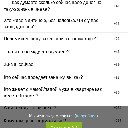
Как думаете сколько сейчас надо денег на
+
41
такую жизнь в Киеве?
Хто живе з дитиною, без чоловіка. Чи є у вас
+
13
заощадження?
Почему женщину захейтили за чашку кофе?
+
23
Траты на одежду, что думаете?
+
43
Жизнь сейчас
+
39
Кто сейчас проедает заначку, вы как?
+
27
Кто живёт с мамой/папой мужа в квартире как
+
30
ведёте бюджет?
А ви голодуєте чи ще ні?
+
231
Мы используем cookies (
подробнее
).
Кому там цены нормальные?
+
265
Согласен(а)