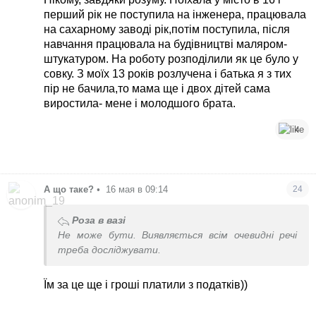
перший рік не поступила на інженера, працювала
на сахарному заводі рік,потім поступила, після
навчання працювала на будівництві маляром-
штукатуром. На роботу розподілили як це було у
совку. З моїх 13 років розлучена і батька я з тих
пір не бачила,то мама ще і двох дітей сама
виростила- мене і молодшого брата.
4
А що таке?
•
16 мая в 09:14
24
Роза в вазі
Не може бути. Виявляється всім очевидні речі
треба досліджувати.
Їм за це ще і гроші платили з податків))