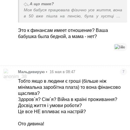
А що таке?
Моя бабуся працювала фізично усе життя, вона
в 50 вже пішла на пенсію, була у хустці та
згорблена. Моя мама вже жила у місті і
працювала в офісі, зараз їй майже 70 і вона досі
Это к финансам имеет отношение? Ваша
ходить на підборах і керує підприємством.
бабушка была бедной, а мама - нет?
3
Мальдивирую
•
16 мая в 08:47
7
Тобто якщо в людини є гроші (більше ніж
мінімальна заробітна плата) то вона фінансово
щаслива?
Здоров´я? Сім´я? Війна в країні проживання?
Досвід життя і умови роботи?
Це все НЕ впливає на настрій?
Ото дивина!