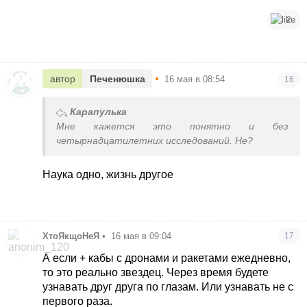
2
•
автор
Печенюшка
16 мая в 08:54
16
Карапулька
Мне кажется это понятно и без
четырнадцатилетних исследований. Не?
Наука одно, жизнь другое
ХтоЯкщоНеЯ
•
16 мая в 09:04
17
А если + кабы с дронами и ракетами ежедневно,
то это реально звездец. Через время будете
узнавать друг друга по глазам. Или узнавать не с
первого раза.