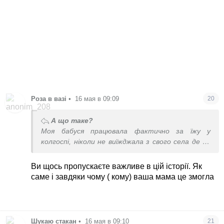
Роза в вазі
•
16 мая в 09:09
20
А що таке?
Моя бабуся працювала фактично за їжу у
колгоспі, ніколи не виїжджала з свого села де не
було навіть медпункту,до якогось віку не мала
паспорту, дитина війни. Моя мама купила всім
Ви щось пропускаєте важливе в цій історії. Як
дітям квартири,оплатила вищу освіту, їздила де
саме і завдяки чому ( кому) ваша мама це змогла
хотіла і за кордон. То як ви вважаєте?
Шукаю стакан
•
16 мая в 09:10
21