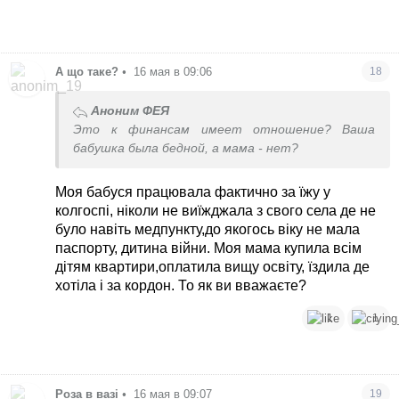
А що таке?
•
16 мая в 09:06
18
Аноним ФЕЯ
Это к финансам имеет отношение? Ваша
бабушка была бедной, а мама - нет?
Моя бабуся працювала фактично за їжу у
колгоспі, ніколи не виїжджала з свого села де не
було навіть медпункту,до якогось віку не мала
паспорту, дитина війни. Моя мама купила всім
дітям квартири,оплатила вищу освіту, їздила де
хотіла і за кордон. То як ви вважаєте?
1
1
Роза в вазі
•
16 мая в 09:07
19