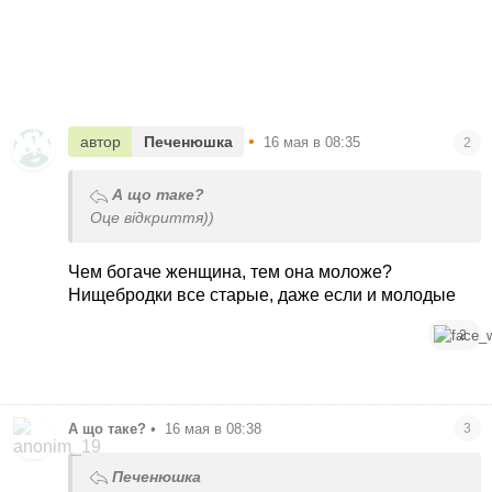
•
автор
Печенюшка
16 мая в 08:35
2
А що таке?
Оце відкриття))
Чем богаче женщина, тем она моложе?
Нищебродки все старые, даже если и молодые
2
А що таке?
•
16 мая в 08:38
3
Печенюшка