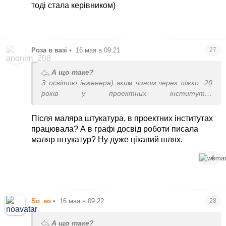
тоді стала керівником)
Роза в вазі
•
16 мая в 09:21
27
А що таке?
З освітою інженера) яким чином,через ліжко
20
років у проектних інститутах
відпрацювала,тільки тоді стала керівником)
Після маляра штукатура, в проектних інститутах
працювала? А в графі досвід роботи писала
маляр штукатур? Ну дуже цікавий шлях.
4
So_so
•
16 мая в 09:22
28
А що таке?