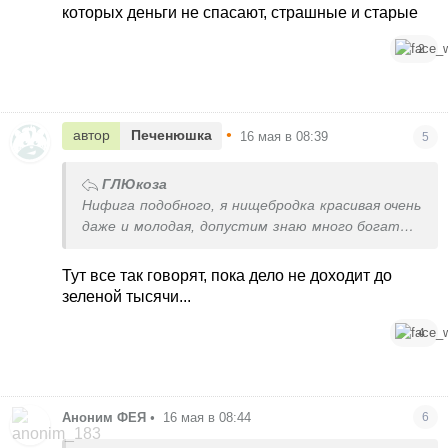
которых деньги не спасают, страшные и старые
2
•
автор
Печенюшка
16 мая в 08:39
5
ГЛЮкоза
Нифига подобного, я нищебродка красивая очень
даже и молодая, допустим знаю много богатых,
которых деньги не спасают, страшные и
старые
Тут все так говорят, пока дело не доходит до
зеленой тысячи...
4
Аноним ФЕЯ
•
16 мая в 08:44
6