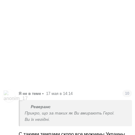
Я не в теме
•
17 мая в 14:14
10
Реверанс
Прикро, що за таких як Ви вмирають Герої.
Ви їх негідні.
С такими темпами скоро все мужчины Украины