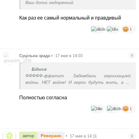
Ваш допис недоречний.
Как раз ее самый нормальный и правдивый
2
2
1
Суцільна зрада
•
17 мая в 14:03
8
Бідося
ФФФФФ-ффатит. Забембали героизацией
войны. НЕТ войне! И герои будуть жить, а не
гибнуть фиг знает уже за что.
Полностью согласна
3
2
1
автор
Реверанс
•
17 мая в 14:11
9