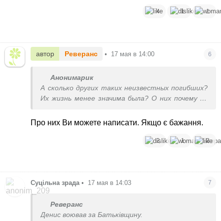
4
1
1
автор
Реверанс
•
17 мая в 14:00
6
Анонимарик
А сколько других таких неизвестных погибших?
Их жизнь менее значима была? О них почему не
пишите??
Про них Ви можете написати. Якщо є бажання.
2
1
3
Суцільна зрада
•
17 мая в 14:03
7
Реверанс
Денис воював за Батьківщину.