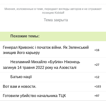
Мнения, изложенные в теме, передают взгляды авторов и не отражают
позицию Kidstaff
Тема закрыта
Похожие темы:
Генерал Кривоніс і початок війни. Як Зеленський
+
16
знищив його карьеру
Незламний Михайло «Бублік» Ніконець
+
27
загинув 14 травня 2022 року на Азовсталі
Батько нації
+
12
Вот вам и новости.
+
103
Готовили убийство начальника ТЦК
+
97