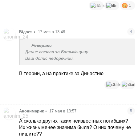
2
3
1
Бідося
•
17 мая в 13:48
4
Реверанс
Денис воював за Батьківщину.
Ваш допис недоречний.
В теории, а на практике за Династию
3
2
Анонимарик
•
17 мая в 13:57
5
А сколько других таких неизвестных погибших?
Их жизнь менее значима была? О них почему не
пишите??