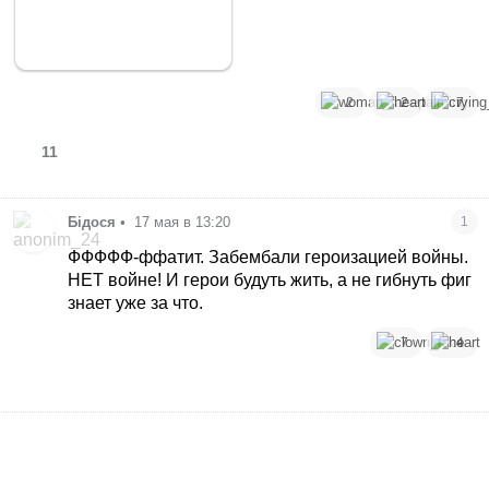
2
2
7
11
Бідося
•
17 мая в 13:20
1
ФФФФФ-ффатит. Забембали героизацией войны.
НЕТ войне! И герои будуть жить, а не гибнуть фиг
знает уже за что.
7
4