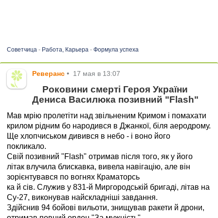
Советчица
-
Работа, Карьера
-
Формула успеха
Реверанс
•
17 мая в 13:07
Роковини смерті Героя України
Дениса Василюка позивний "Flash"
Мав мрію пролетіти над звільненим Кримом і помахати
крилом рідним бо народився в Джанкої, біля аеродрому.
Ще хлопчиськом дивився в небо - і воно його
покликало.
Свій позивний "Flash" отримав після того, як у його
літак влучила блискавка, вивела навігацію, але він
зорієнтувався по вогнях Краматорсь
ка й сів. Служив у 831-й Миргородській бригаді, літав на
Су-27, виконував найскладніші завдання.
Здійснив 94 бойові вильоти, знищував ракети й дрони,
отримав повний орден "За мужність".