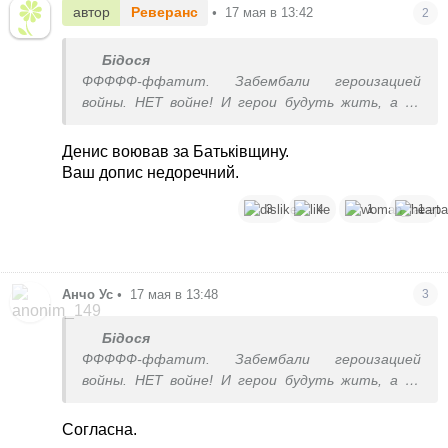
автор
Реверанс
•
17 мая в 13:42
2
Бідося
ФФФФФ-ффатит. Забембали героизацией
войны. НЕТ войне! И герои будуть жить, а не
гибнуть фиг знает уже за что.
Денис воював за Батьківщину.
Ваш допис недоречний.
3
4
1
1
Анчо Ус
•
17 мая в 13:48
3
Бідося
ФФФФФ-ффатит. Забембали героизацией
войны. НЕТ войне! И герои будуть жить, а не
гибнуть фиг знает уже за что.
Согласна.