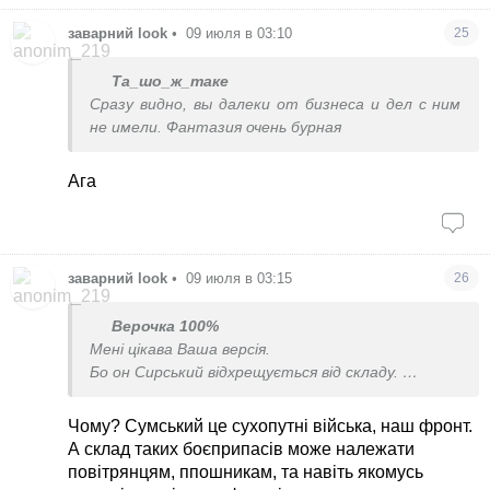
заварний look
•
09 июля в 03:10
25
Та_шо_ж_таке
Сразу видно, вы далеки от бизнеса и дел с ним
не имели. Фантазия очень бурная
Ага
заварний look
•
09 июля в 03:15
26
Верочка 100%
Мені цікава Ваша версія.
Бо он Сирський відхрещується від складу.
Нічийний?
Чому? Сумський це сухопутні війська, наш фронт.
А склад таких боєприпасів може належати
повітрянцям, ппошникам, та навіть якомусь