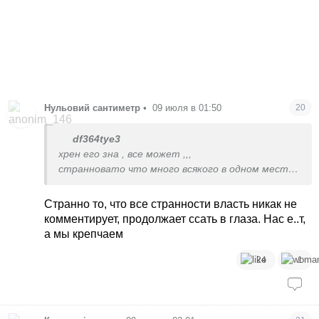
Нульовий сантиметр
•
09 июля в 01:50
20
df364tye3
хрен его зна , все может ,,,
странновато что много всякого в одном месте ,
на пятом году ,,,
за пару дней до,,,
Странно то, что все странности власть никак не
на марафоне как раз с очередным экспертом ,,,
комментирует, продолжает ссать в глаза. Нас е..т,
чем разница наших и их ударов ,,, у нас все, везде
а мы крепчаем
по не многу по чуть чуть, у них все
централизованно , один большой склад , завод ,,,
24
1