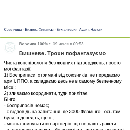
Советчица
-
Бизнес, Финансы
-
Бухгалтерия, Аудит, Налоги
Верочка 100%
•
09 июля в 00:53
Вишневе. Трохи пофантазуємо
Чиста конспірологія без жодних підтверджень, просто
мої фантазії.
1) Боєприпаси, отримані від союзників, не передаємо
армії, ППО, а складаємо десь не в самому безпечному
місці;
2) зливаємо координати, туди прилітає.
Бінго:
- боєприпасів немає;
- є відповідь на запитання, де 3000 Фламінго - ось там
були, в доведіть, що ні;
- можна звинуватити партнерів, що не дають ракети;
- а партнери не дадуть, бо розуміють, що щось нечисто і