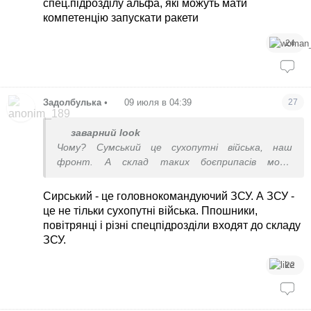
спец.підрозділу альфа, які можуть мати
компетенцію запускати ракети
24
Задолбулька
•
09 июля в 04:39
27
заварний look
Чому? Сумський це сухопутні війська, наш
фронт. А склад таких боєприпасів може
належати повітрянцям, ппошникам, та навіть
якомусь спец.підрозділу альфа, які можуть мати
Сирський - це головнокомандуючий ЗСУ. А ЗСУ -
компетенцію запускати ракети
це не тільки сухопутні війська. Ппошники,
повітрянці і різні спецпідрозділи входят до складу
ЗСУ.
22