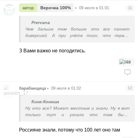
автор
Верочка 100%
•
09 июля в 01:01
11
Prervana
Чем дальше тем больше это все пахнет
диверсией. А при учёте того, что первые
прилеты и пожар там были в 2 часа ночи, а
бигбадабум случился только через 2 часа - не
З Вами важко не погодитись.
просто пахнет, а воняет.
23
барабанщица
•
09 июля в 01:02
12
Кинг-Конгша
Ну кто все? Может местные и знали. Ну я вот
только тут и узнала что там было.
Предположительно. Это же вроде не доказано
(информации официальной не видела).
Россияне знали, потому что 100 лет оно там