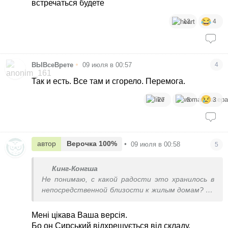
встречаться будете
12
4
•
ВЫВсеВрете
09 июля в 00:57
4
Так и есть. Все там и сгорело. Перемога.
27
5
3
автор
Верочка 100%
•
09 июля в 00:58
5
Кинг-Конгша
Не понимаю, с какой радости это хранилось в
непосредственной близости к жилым домам? Ну
если это так, это ужас. Какая циничность
Мені цікава Ваша версія.
Бо он Сирський відхрещується від складу.