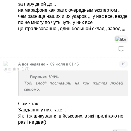
за пару дней до,,,
на марафоне как раз с очередным экспертом ,,,
чем разница наших и их ударов ,,, у нас все, везде
по не многу по чуть чуть, у них все
централизованно , один большой склад , завод ,,,
6
А вот недавно
•
09 июля в 01:45
19
Верочка 100%
Тоді злодії поставили на кон життя людей
свідомо.
Саме так.
Завдання у них таке...
Як ті ж шикування військових, в які прилітало не
раз і не два((