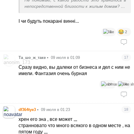
Не понимаю, с какой радости это хранилось в
непосредственной близости к жилым домам? Ну
если это так, это ужас. Какая циничность
І чи будуть покарані винні...
8
2
Та_шо_ж_таке
•
09 июля в 01:09
17
Сразу видно, вы далеки от бизнеса и дел с ним не
имели. Фантазия очень бурная
24
4
df364tye3
•
09 июля в 01:23
18
хрен его зна , все может ,,,
странновато что много всякого в одном месте , на
пятом году ,,,