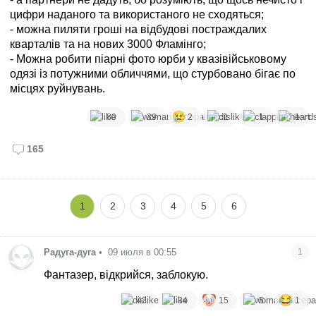
цифри наданого та використаного не сходяться;
- можна пиляти гроші на відбудові постраждалих
кварталів та на нових 3000 Фламінго;
- Можна робити піарні фото юрби у квазівійськовому
одязі із потужними обличчями, що стурбовано бігає по
місцях руйнувань.
80
39
2
1
1
1
165
1
2
3
4
5
6
Радуга-дуга
•
09 июля в 00:55
1
Фантазер, відкрийся, заблокую.
43
34
15
5
1