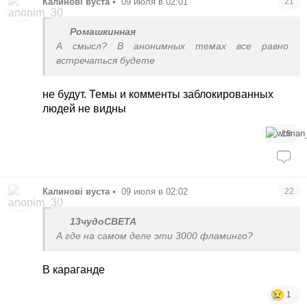
Калинові вуста
•
09 июля в 02:01
21
Ромашкинная
А смысл? В анонимных темах все равно
встречаться будете
не будут. Темы и комменты заблокированных
людей не видны
15
Калинові вуста
•
09 июля в 02:02
22
13чудоСВЕТА
А где на самом деле эти 3000 фламинго?
В караганде
1