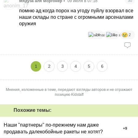
Мядуза аля моргонер
•
09 июля в 07:18
30
помню ад когда порох на угоду пуйлу взорвал все
наши склады по стране с огромными арсеналами
оружия
24
8
2
1
2
3
4
5
6
Мнения, изложенные в теме, передают взгляды авторов и не отражают
позицию Kidstaff
Похожие темы:
Наши "партнеры" по-прежнему нам даже
+
9
продавать далекобойные ракеты не хотят?