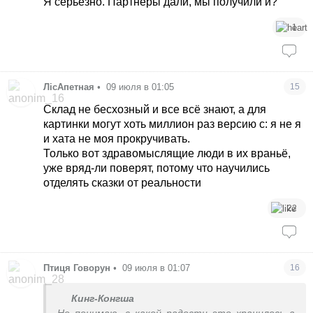
Я серьёзно. Партнёры дали, мы получили и?
1
ЛісАпетная
•
09 июля в 01:05
15
Склад не бесхозный и все всё знают, а для
картинки могут хоть миллион раз версию с: я не я
и хата не моя прокручивать.
Только вот здравомыслящие люди в их враньё,
уже вряд-ли поверят, потому что научились
отделять сказки от реальности
22
Птиця Говорун
•
09 июля в 01:07
16
Кинг-Конгша