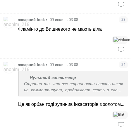
заварний look
•
09 июля в 03:08
23
Фламінго до Вишневого не мають діла
14
заварний look
•
09 июля в 03:08
24
Нульовий сантиметр
Странно то, что все странности власть никак
не комментирует, продолжает ссать в глаза.
Нас е..т, а мы крепчаем
Це як орбан тоді зупинив інкасаторів з золотом...
16