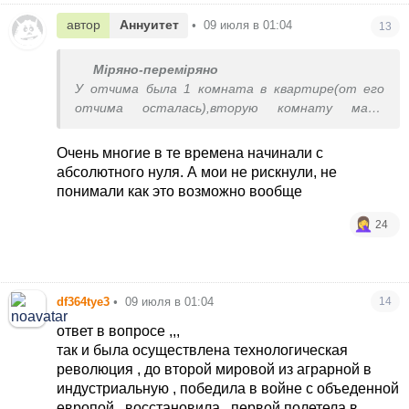
автор
Аннуитет
•
09 июля в 01:04
13
Міряно-переміряно
У отчима была 1 комната в квартире(от его
отчима осталась),вторую комнату мама
выкупила,третья досталась,когда я в школу
ходила уже и брат родился.Если бы не
Очень многие в те времена начинали с
разнополые дети и деньги,то хрен бы
абсолютного нуля. А мои не рискнули, не
получилось.У бабушек были дома в селе,земли
понимали как это возможно вообще
больше 50 соток.Мы там вкалывали где-то до
2000.У отчима был РАФ и самосвал,большой
24
гараж.Все ушло в начале 90х.(((
Мне интересно за какие деньги ваши родители
должны были бизнесом заниматься?
df364tye3
•
09 июля в 01:04
14
ответ в вопросе ,,,
так и была осуществлена технологическая
революция , до второй мировой из аграрной в
индустриальную , победила в войне с объеденной
европой , восстановила , первой полетела в