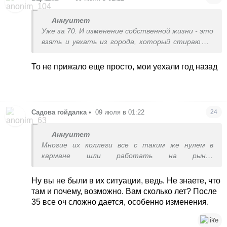
Аннуитет
Уже за 70. И изменение собственной жизни - это
взять и уехать из города, который стирают с
лица земли. Просто взять и уехать. Но нет.
Невозможно, потому что они не знают, как это
То не прижало еще просто, мои уехали год назад
- жить в другом городе
Садова гойдалка
•
09 июля в 01:22
24
Аннуитет
Многие их коллеги все с таким же нулем в
кармане шли работать на рынок
реализаторами. Шли на какие-то
бухгалтерские курсы и устраивались работать
Ну вы не были в их ситуации, ведь. Не знаете, что
в открывающиеся фирмы. Кто-то уезжал
там и почему, возможно. Вам сколько лет? После
вообще, эмигрировал. А мои сидели на своих
35 все оч сложно дается, особенно изменения.
рабочих местах, где зарплату по полгода не
платили. И даже подумать не могли, что можно
7