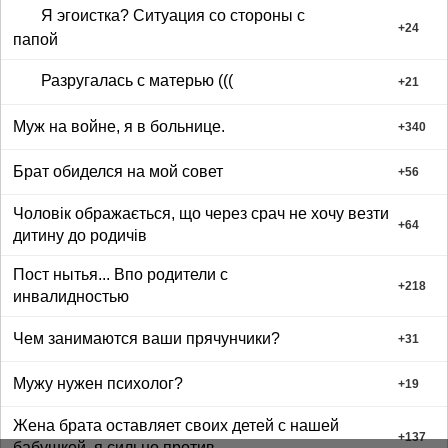
Я эгоистка? Ситуация со стороны с
+
24
папой
Разругалась с матерью (((
+
21
Муж на войне, я в больнице.
+
340
Брат обиделся на мой совет
+
56
Чоловік ображається, що через срач не хочу везти
+
64
дитину до родичів
Пост нытья... Впо родители с
+
218
инвалидностью
Чем занимаются ваши прячунчики?
+
31
Мужу нужен психолог?
+
19
Жена брата оставляет своих детей с нашей
+
137
бабушкой, я сильно против