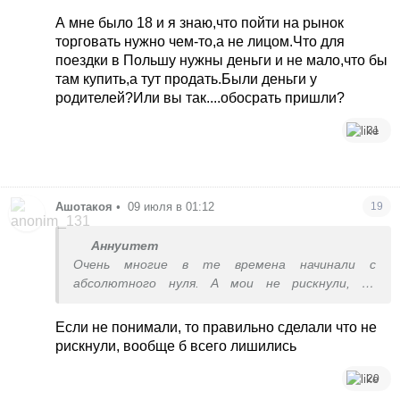
шел, кто таксовал, кто челночил на Польшу.
А мне было 18 и я знаю,что пойти на рынок
Потом из этого всего у людей вырастал бизнес.
торговать нужно чем-то,а не лицом.Что для
Либо же не вырастал, тут уж как пойдет. Но в
поездки в Польшу нужны деньги и не мало,что бы
любом случае это был опыт перемен.
там купить,а тут продать.Были деньги у
родителей?Или вы так....обосрать пришли?
31
Ашотакоя
•
09 июля в 01:12
19
Аннуитет
Очень многие в те времена начинали с
абсолютного нуля. А мои не рискнули, не
понимали как это возможно вообще
Если не понимали, то правильно сделали что не
рискнули, вообще б всего лишились
20