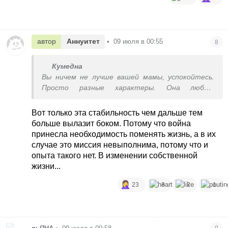
автор
Аннуитет
•
09 июля в 00:55
8
Кумедна
Вы ничем не лучше вашей мамы, успокойтесь.
Просто разные характеры. Она любит
стабильность, а вам не сидится. Быть
попрыгуньей это не достижение, это просто
Вот только эта стабильность чем дальше тем
ваша базовая настройка)
больше вылазит боком. Потому что война
принесла необходимость поменять жизнь, а в их
случае это миссия невыполнима, потому что и
опыта такого нет. В изменении собственной
жизни...
23
3
2
1
9