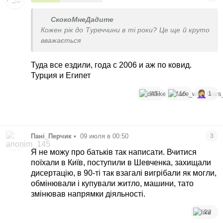
СкокоМнеДадите
Кожен рік до Туреччини в ті роки? Це ще й круто
вважається
Туда все ездили, года с 2006 и аж по ковид.
Турция и Египет
45
16
1
Пані_Перчик
•
09 июля в 00:50
3
Я не можу про батьків так написати. Вчитися
поїхали в Київ, поступили в Шевченка, захищали
дисертацію, в 90-ті так взагалі вигрібали як могли,
обмінювали і купували житло, машини, тато
змінював напрямки діяльності.
22