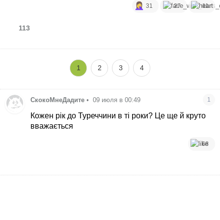
31
27
11
113
1
2
3
4
СкокоМнеДадите
•
09 июля в 00:49
1
Кожен рік до Туреччини в ті роки? Це ще й круто
вважається
68