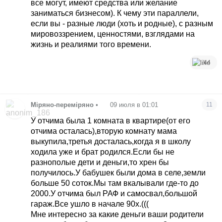
все могут, имеют средства или желание
заниматься бизнесом). К чему эти параллели,
если вы - разные люди (хоть и родные), с разным
мировоззрением, ценностями, взглядами на
жизнь и реалиями того времени.
44
Міряно-переміряно
•
09 июля в 01:01
11
У отчима была 1 комната в квартире(от его
отчима осталась),вторую комнату мама
выкупила,третья досталась,когда я в школу
ходила уже и брат родился.Если бы не
разнополые дети и деньги,то хрен бы
получилось.У бабушек были дома в селе,земли
больше 50 соток.Мы там вкалывали где-то до
2000.У отчима был РАФ и самосвал,большой
гараж.Все ушло в начале 90х.(((
Мне интересно за какие деньги ваши родители