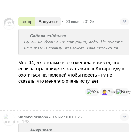
уволиться и начать все заново
автор
Аннуитет
•
09 июля в 01:25
25
Садова гойдалка
Ну вы не были в их ситуации, ведь. Не знаете,
что там и почему, возможно. Вам сколько лет?
После 35 все оч сложно дается, особенно
изменения.
Мне 44, и я столько всего меняла в жизни, что
если завтра придется ехать жить в Антарктиду и
охотиться на тюленей чтобы поесть - ну не
сказать, что меня это очень испугает
9
7
1
ЯблокоРаздора
•
09 июля в 01:26
26
Аннуитет