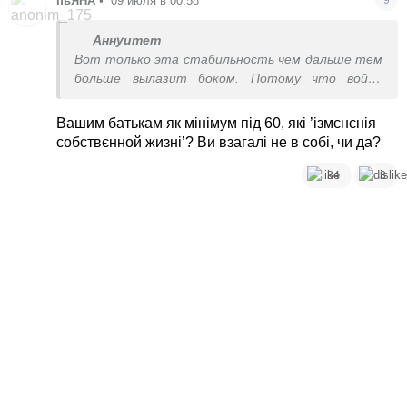
пьЯНА
•
09 июля в 00:58
Аннуитет
Вот только эта стабильность чем дальше тем
больше вылазит боком. Потому что война
принесла необходимость поменять жизнь, а в их
случае это миссия невыполнима, потому что и
Вашим батькам як мінімум під 60, які ’ізмєнєнія
опыта такого нет. В изменении собственной
собствєнной жизні’? Ви взагалі не в собі, чи да?
жизни...
34
3