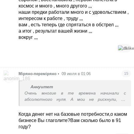
космос и много , много другого ,,,
наши предки работали много и с удовольствием ,
интересом к работе , труду ,,,
вам , есть теперь где спрятаться в обстрел ,,,
а итог , результат вашей жизни ,,,
вокруг ,,,
5
Міряно-переміряно
•
09 июля в 01:06
15
Аннуитет
Очень многие в те времена начинали с
абсолютного нуля. А мои не рискнули, не
понимали как это возможно вообще
Когда денег нет на базовые потребности,о каком
бизнесе Вы глаголите?Вам сколько было в 91
году?