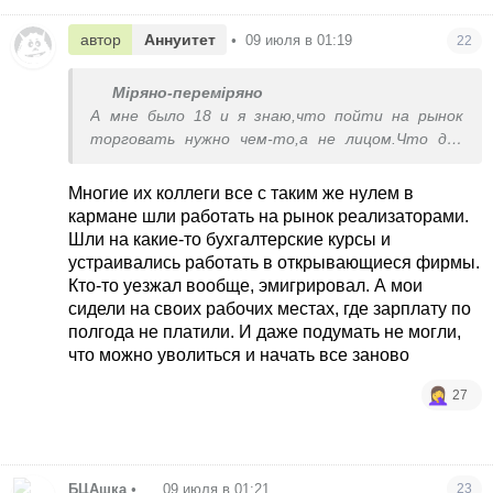
автор
Аннуитет
•
09 июля в 01:19
22
Міряно-переміряно
А мне было 18 и я знаю,что пойти на рынок
торговать нужно чем-то,а не лицом.Что для
поездки в Польшу нужны деньги и не мало,что
бы там купить,а тут продать.Были деньги у
Многие их коллеги все с таким же нулем в
родителей?Или вы так....обосрать пришли?
кармане шли работать на рынок реализаторами.
Шли на какие-то бухгалтерские курсы и
устраивались работать в открывающиеся фирмы.
Кто-то уезжал вообще, эмигрировал. А мои
сидели на своих рабочих местах, где зарплату по
полгода не платили. И даже подумать не могли,
что можно уволиться и начать все заново
27
БЦАшка
•
09 июля в 01:21
23