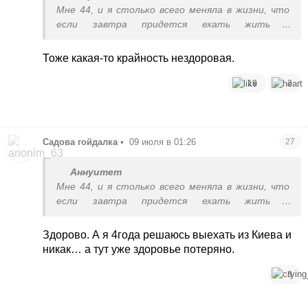
Мне 44, и я столько всего меняла в жизни, что
если завтра придется ехать жить в
Антарктиду и охотиться на тюленей чтобы
поесть - ну не сказать, что меня это очень
Тоже какая-то крайность нездоровая.
испугает
19
2
Садова гойдалка
•
09 июля в 01:26
27
Аннуитет
Мне 44, и я столько всего меняла в жизни, что
если завтра придется ехать жить в
Антарктиду и охотиться на тюленей чтобы
поесть - ну не сказать, что меня это очень
Здорово. А я 4года решаюсь выехать из Киева и
испугает
никак… а тут уже здоровье потеряно.
3