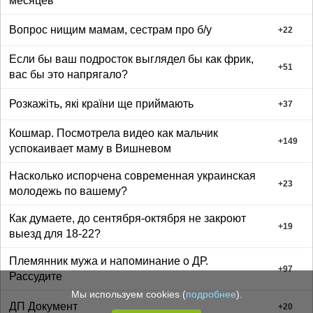
месяцев
Вопрос нищим мамам, сестрам про б/у
+
22
Если бы ваш подросток выглядел бы как фрик,
+
51
вас бы это напрягало?
Розкажіть, які країни ще приймають
+
37
Кошмар. Посмотрела видео как мальчик
+
149
успокаивает маму в Вишневом
Насколько испорчена современная украинская
+
23
молодежь по вашему?
Как думаете, до сентября-октября не закроют
+
19
выезд для 18-22?
Племянник мужа и напоминание о ДР.
+
97
Рассудите
Мы используем cookies (
подробнее
).
ДП Документ
+
20