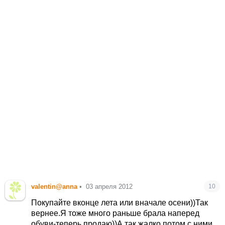
valentin@anna
•
03 апреля 2012
10
Покупайте вконце лета или вначале осени))Так
вернее.Я тоже много раньше брала наперед
обуви-теперь продаю))А так жалко потом с ними