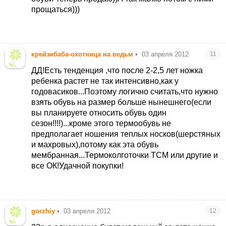
прощаться)))
крейзибаба-охотница на ведьм
•
03 апреля 2012
11
ДД!Есть тенденция ,что после 2-2,5 лет ножка
ребенка растет не так интенсивно,как у
годовасиков...Поэтому логично считать,что нужно
взять обувь на размер больше нынешнего(если
вы планируете относить обувь один
сезон!!!!)...кроме этого термообувь не
предполагает ношения теплых носков(шерстяных
и махровых),потому как эта обувь
мембранная...Термоколготочки ТСМ или другие и
все ОК!Удачной покупки!
gorzhiy
•
03 апреля 2012
12