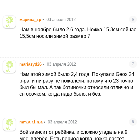
марина_zp
•
03 апреля 2012
6
Нам в ноябре было 2,6 года. Ножка 15,3см сейчас
15,5см носили зимой размер 7
mariasyd26
•
03 апреля 2012
7
Нам этой зимой было 2,4 года. Покупали Geox 24
р-ра, и ни разу не пожалели, потому что 23 точно
был бы мал. А так ботиночки относили отлично и
сн осочком, когда надо было, и без.
mm.a.r.i.n.a
•
03 апреля 2012
8
Всё зависит от ребёнка, и сложно угадать на 9
мес. вперёд. Есть период когда ножка растёт