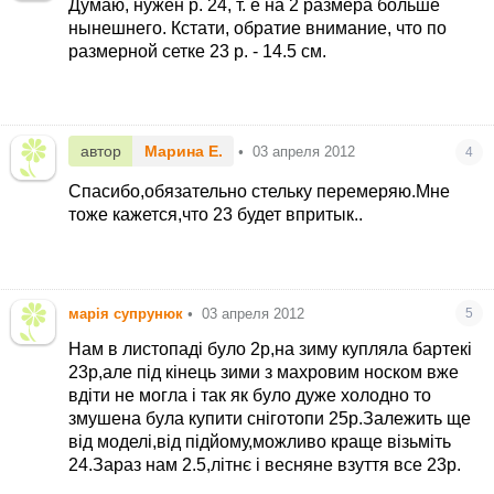
Думаю, нужен р. 24, т. е на 2 размера больше
нынешнего. Кстати, обратие внимание, что по
размерной сетке 23 р. - 14.5 см.
автор
Марина Е.
•
03 апреля 2012
4
Спасибо,обязательно стельку перемеряю.Мне
тоже кажется,что 23 будет впритык..
марія супрунюк
•
03 апреля 2012
5
Нам в листопаді було 2р,на зиму купляла бартекі
23р,але під кінець зими з махровим носком вже
вдіти не могла і так як було дуже холодно то
змушена була купити сніготопи 25р.Залежить ще
від моделі,від підйому,можливо краще візьміть
24.Зараз нам 2.5,літнє і весняне взуття все 23р.