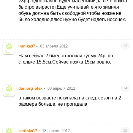
23р-р однозначно будет маленький,за лето ножка
быстро вырастет.Еще учитывайте,что зимняя
обувь должна быть свободной чтобы ножке не
было холодно,плюс нужно будет надеть носочек.
iranika97
•
03 апреля 2012
13
Нам сейчас 2,6мес-относили куому 24р. по
стельке 15,5см.Сейчас ножка 15см ровно.
darnorg_alex
•
03 апреля 2012
14
в таком возрасте покупала на след. сезон на 2
размера больше, не прогадала
kartinka17
•
18 апреля 2012
15