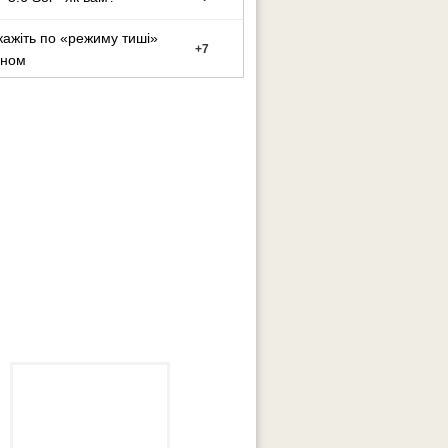
кажіть по «режиму тиші»
+
7
оном