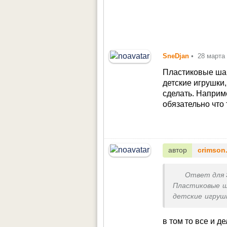
SneDjan
•
28 марта
Пластиковые шар
детские игрушки
сделать. Наприме
обязательно что
автор
crimson
Ответ для
Пластиковые ш
детские игруш
сделать. Нап
обязательно ч
в том то все и д