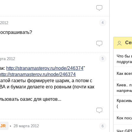
 2012
4
поспрашивать?
Се
Что бы 
рта 2012
5
подруга
которы
ак:
http://stranamasterov.ru/node/246374
"
Как все
http://stranamasterov.ru/node/246374
жатой газеты формируете шарик, а потом с
Киев.. 
А и бумаги делаете его ровным (почти как
напряч
ьзовать оазис для цветов...
Красивы
(
Кок пос
.JR
•
28 марта 2012
6
Чат GPT