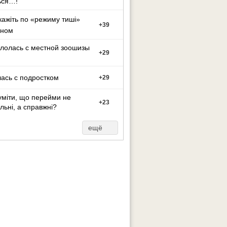
ься…!
кажіть по «режиму тиші»
+
39
оном
лолась с местной зоошизы
+
29
ась с подростком
+
29
уміти, що перейми не
+
23
льні, а справжні?
ещё