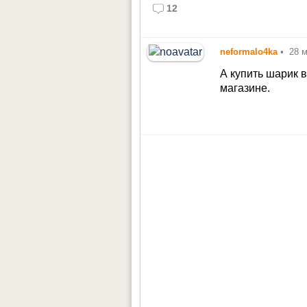
12
neformalo4ka
•
28 
А купить шарик 
магазине.