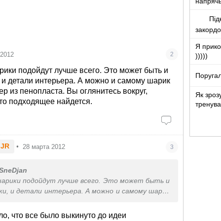
напряч
Під
закорд
Я прико
 2012
2
)))))
ики подойдут лучше всего. Это может быть и
Поругал
, и детали интерьера. А можно и самому шарик
р из пенопласта. Вы оглянитесь вокруг,
Як зроз
 то подходящее найдется.
тренува
.JR
•
28 марта 2012
3
SneDjan
арики подойдут лучше всего. Это может быть и
ки, и детали интерьера. А можно и самому шарик
ример из пенопласта. Вы оглянитесь вокруг,
то то подходящее найдется.
ело, что все было выкинуто до идеи