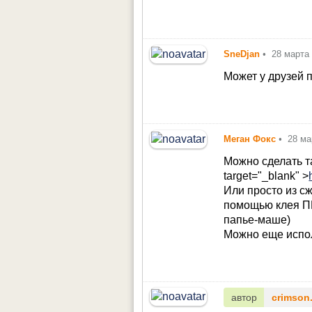
SneDjan
•
28 марта
Может у друзей 
Меган Фокс
•
28 ма
Можно сделать т
target="_blank" >
Или просто из с
помощью клея ПВ
папье-маше)
Можно еще испол
автор
crimson