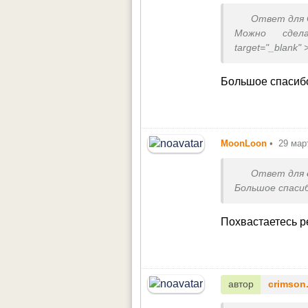
Ответ для
Можно сде
target="_blank" 
Или просто из
помощью клея 
Большое спасиб
папье-маше)
Можно еще испо
MoonLoon
•
29 мар
Ответ для
Большое спаси
Похвастаетесь 
автор
crimson