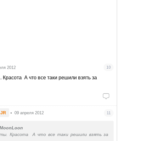
еля 2012
10
ы. Красота
А что все таки решили взять за
.JR
•
09 апреля 2012
11
MoonLoon
х ты. Красота
А что все таки решили взять за