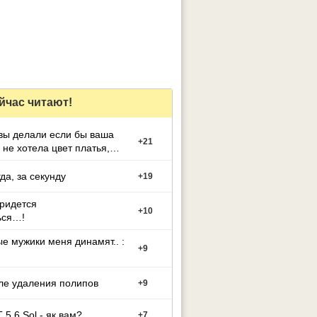
йчас читают!
вы делали если бы ваша
+
21
 не хотела цвет платья,
й вы выбрали
гда, за секунду
+
19
придется
+
10
ься…!
е мужики меня динамят.. :
+
9
ле удаления полипов
+
9
 5.6 Sol - як вам?
+
7