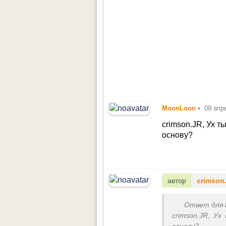
MoonLoon
•
09 апр
crimson.JR, Ух т
основу?
автор
crimson
Ответ для
crimson.JR, У