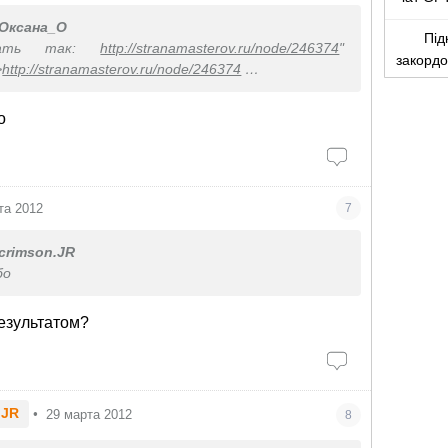
Оксана_О
Під
лать так:
http://stranamasterov.ru/node/246374
"
закорд
>
http://stranamasterov.ru/node/246374
 сжатой газеты формируете шарик, а потом с
ПВА и бумаги делаете его ровным (почти как
о
льзовать оазис для цветов...
та 2012
7
crimson.JR
бо
результатом?
.JR
•
29 марта 2012
8