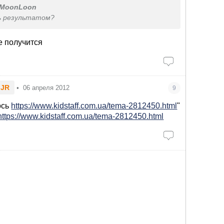
MoonLoon
ь результатом?
е получится
.JR
•
06 апреля 2012
9
ось
https://www.kidstaff.com.ua/tema-2812450.html
"
https://www.kidstaff.com.ua/tema-2812450.html