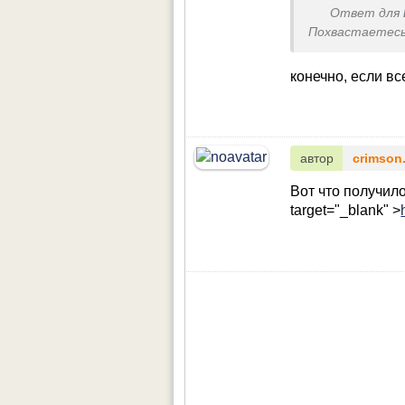
Ответ для
Похвастаетес
конечно, если вс
автор
crimson
Вот что получил
target="_blank" >