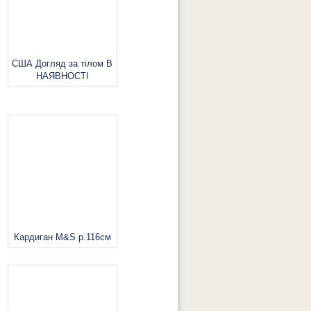
США Догляд за тілом В
НАЯВНОСТІ
Кардиган M&S р.116см