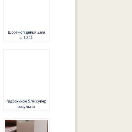
Шорти-спідниця Zara
р.10-11
гидрохинон 5 % супер
результат