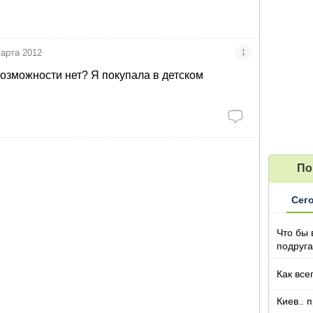
марта 2012
1
возможности нет? Я покупала в детском
По
Сег
Что бы 
подруга
которы
Как все
Киев.. 