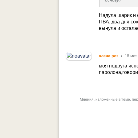
основу?
Надула шарик и 
ПВА, два дня со
вынула и остала
алена роз.
•
18 мая
моя подруга исп
паролона,говори
Мнения, изложенные в теме, пер