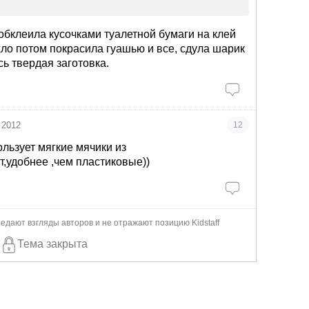
обклеила кусочками туалетной бумаги на клей
хло потом покрасила гуашью и все, сдула шарик
сь твердая заготовка.
 2012
12
ользует мягкие мячики из
т,удобнее ,чем пластиковые))
едают взгляды авторов и не отражают позицию Kidstaff
Тема закрыта