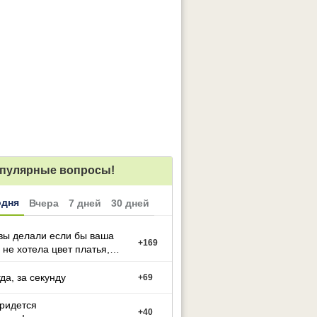
пулярные вопросы!
одня
Вчера
7 дней
30 дней
вы делали если бы ваша
+
169
 не хотела цвет платья,
й вы выбрали
гда, за секунду
+
69
придется
+
40