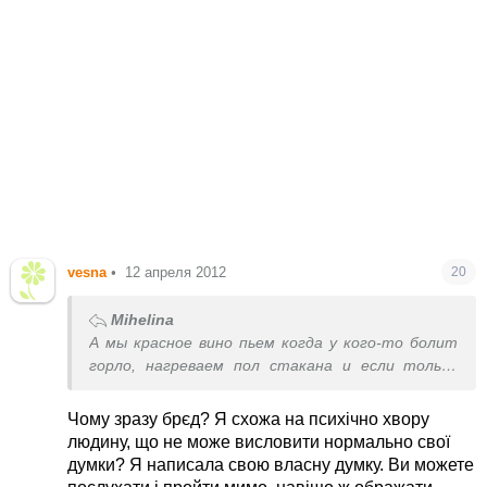
vesna
•
12 апреля 2012
20
Mihelina
А мы красное вино пьем когда у кого-то болит
горло, нагреваем пол стакана и если только
начинает болеть, все проходит. Так что я его
не сразу после церкви собираюсь выпить. что
Чому зразу брєд? Я схожа на психічно хвору
касается того что нельзя выкидывать, это
людину, що не може висловити нормально свої
бред, у нас в городе кур нет, и я не разу не
думки? Я написала свою власну думку. Ви можете
видела что б после пасхи люди ходили