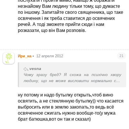
послухати і пройти мимо, навіщо ж ображати
закапывать скорлупу и т.д. Мы святим не
незнайому Вам людину тільки тому, що думаєте
бумажки и бутылки а содержимое
У каждого
по іншому. Запитайте свого священника, що таке
свои традиции.
освячення і як треба ставитися до освячених
речей. А тоді зможете прийти сюди і нам
розказати, що він Вам розповів.
Ири_на
•
12 апреля 2012
21
vesna
Чому зразу брєд? Я схожа на психічно хвору
людину, що не може висловити нормально свої
думки? Я написала свою власну думку. Ви
можете послухати і пройти мимо, навіщо ж
ну потому и надо бутылку открыть,чтоб вино
ображати незнайому Вам людину тільки тому,
освятить, а не стеклянную бутылку)) что касается
що думаєте по іншому. Запитайте свого
выбросить или в землю закопать,то ведь всё
священника, що таке освячення і як треба
освяченное сжигать нужно вообще-то(у мужа
ставитися до освячених речей. А тоді зможете
брат батюшка,вот он так и сказал)
прийти сюди і нам розказати, що він Вам