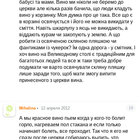
бабусі та мами. Вино ми ніколи не беремо до
вино??? Потому что алкоголь??? но им же
церкви але кілька разів бачила, що люди кладуть
причащаются в церкви!!! потому считаю что
вино у корзинку. Моя думка про це така. Все що є
десертный Кагор в тему будет
в корзині освячується і його не можна викидати у
сміття. Навіть шкарлупу з яєць не викидають, а
віддають курам чи закопують у землю. А що
робити із освяченою скляною пляшкою чи
фантиками із чукерок? Їм одна дорога - у смітник. І
хоч вино на Великодному столі є традиційним для
багатотьох людей та все ж таки треба добре
подумати чи варто освячувати скляну пляшку
лише заради того, щоб мати змогу випити
принесеного з церкви вина.
Mihelina
•
12 апреля 2012
19
А мы красное вино пьем когда у кого-то болит
горло, нагреваем пол стакана и если только
начинает болеть, все проходит. Так что я его не
сразу после церкви собираюсь выпить. что