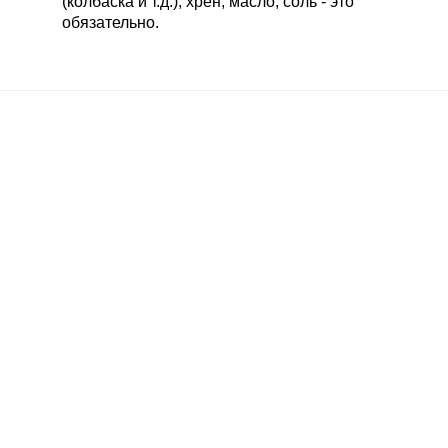
(колбаска и т.д.), хрен, масло, соль - это
обязательно.