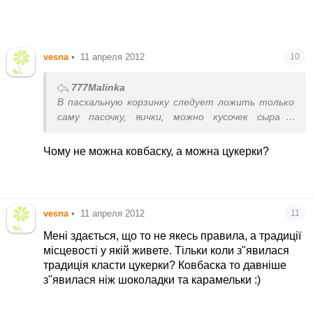
vesna
•
11 апреля 2012
10
777Malinka
В пасхальную корзинку следует ложить только
саму пасочку, яички, можно кусочек сыра и
конфеты, соль и масло. Никакого мяса, колбас,
вина и т.д.
Чому не можна ковбаску, а можна цукерки?
vesna
•
11 апреля 2012
11
Мені здається, що то не якесь правила, а традиції
місцевості у якій живете. Тільки коли з"явилася
традиція класти цукерки? Ковбаска то давніше
з"явилася ніж шоколадки та карамельки :)