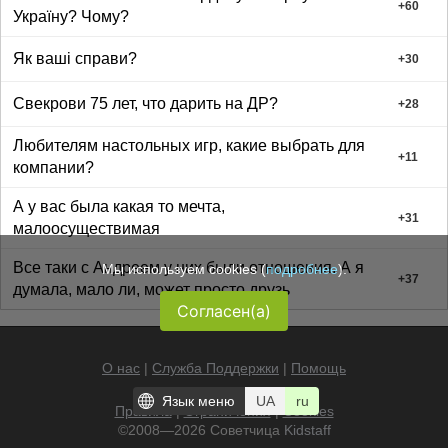
+
60
Україну? Чому?
Як ваші справи?
+
30
Свекрови 75 лет, что дарить на ДР?
+
28
Любителям настольных игр, какие выбрать для
+
11
компании?
А у вас была какая то мечта,
+
31
малоосуществимая
Все таки с Андреем у них были отношения. А я
Мы используем cookies (
подробнее
).
+
37
думала, мало ли, может просто друзь
Согласен(а)
О нас
|
Служба Поддержки
|
Помощь
Язык меню
UA
ru
Правила
|
Ограничения
|
Cookies
©2008—2026 Советчица
Kidstaff