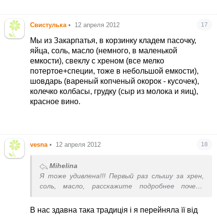
Свистулька
•
12 апреля 2012
17
Мы из Закарпатья, в корзинку кладем пасочку,
яйца, соль, масло (немного, в маленькой
емкости), свеклу с хреном (все мелко
потертое+специи, тоже в небольшой емкости),
шовдарь (вареный копченый окорок - кусочек),
колечко колбасы, грудку (сыр из молока и яиц),
красное вино.
vesna
•
12 апреля 2012
18
Mihelina
Я тоже удивлена!!! Первый раз слышу за хрен,
соль, масло
, расскажите подробнее почему
такой набор??? Я обычно беру пасочки, яйца, в
этом году хочу вино взять, Кагор, даже
В нас здавна така традиція і я перейняла її від
этикетка с крестом. Не понимаю почему нельзя