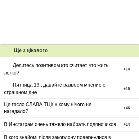
Ще з цiкавого
Делитесь позитивом кто считает, что жить
+
14
легко?
Пятница 13 , давайте развеем мнение о
+
15
страшном дне
Це гасло СЛАВА ТЦК нікому нічого не
+
46
нагадало?
В Инстаграм очень тяжело набрать подписчиков
+
14
В кого знайомі після закордону повернулися в