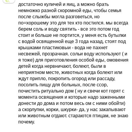
достаточно куличей и яиц, а можно брать
немножко разной скоромной еды, чтобы семья
после слыжбы могла разговеться, но
по=хорошему это для тех кто постился. мы всегда
берем соль и воду святить - все это потом год
стоит и больше не портится, у меня есть бутылки
с водой освященной еще 3 года назад, стоят под
крышками пластиковыи - вода не пахнет
несвежей, прозрачная. сольи воду используют ( и
я тоже) для приготовления особой еды, омовения
детей когда нервничают, болеют, были в
неприятном месте, животных когда болеют или
ждут припло, покропить огород или рассаду,
посолить пищу для больных, после ссор,
почистить ритуально дом ( ну и свечи кот горят с
момента освящения и которые надо заженными
донести до дома и потом весь ом с ними обойти)
а скорлупки, корки, шкурки- да, у нас закапывают
или животным отдают. стараются птицам, не знаю
почему.