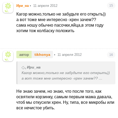
Ири_на
•
11 апреля 2012
15
Кагор можно,только не забудьте его открыть))
а вот тоже мне интересно -хрен зачем??
сама ношу обычно пасочки,яйца,в этом году
хотим тож колбаску положить
автор
tikhonya
•
11 апреля 2012
16
Ири_на
Кагор можно,только не забудьте его открыть))
а вот тоже мне интересно -хрен зачем??
сама ношу обычно пасочки,яйца,в этом году
хотим тож колбаску положить
Не знаю зачем, но знаю, что после того, как
освятили корзинку, самым первым мама давала,
чтоб мы откусили хрен. Ну, типа, все микробы или
все нечистое убить.