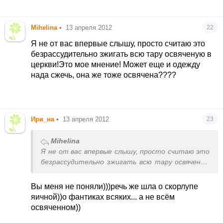
розповів.
Mihelina
•
13 апреля 2012
22
Я не от вас впервые слышу, просто считаю это
безрассудительно зжигать всю тару освяченую в
церкви!Это мое мнение! Может еще и одежду
нада сжечь, она же тоже освячена????
Ири_на
•
13 апреля 2012
23
Mihelina
Я не от вас впервые слышу, просто считаю это
безрассудительно зжигать всю тару освяченую
в церкви!Это мое мнение! Может еще и одежду
нада сжечь, она же тоже освячена????
Вы меня не поняли)))речь же шла о скорлупе
яичной))о фантиках всяких... а не всём
освяченном))