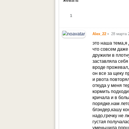
жевать
1
Alex_22
•
28 марта 
это наша тема,я 
что совсем даже 
дружили в плотну
заставляла себя 
вроде прожевал,
он все за щеку п
и рвота повторя
откуда у меня те
кормить подходит
кричала и в бол
порядке.нам лето
блэндер,кашу ко
надо,гречку не 
густая получалас
уменьшила порци