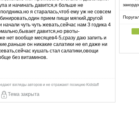
закорд
упа и начинать давится,я больше не
 полдника.но я старалась,чтоб ему уж не совсем
Поругал
бинировать,один прием пищи мягкий.другой
и начали чуть чуть жевать,сейчас нам 3 годика 4
мально,бывает давится,но рвоты-
уже нет вообще месяцев4-5,сразу даю запить и
ие,раньше он никакие салатики не ел даже ни
жевать,сейчас кушать стал салатики,овощи
обще без витаминов.
едают взгляды авторов и не отражают позицию Kidstaff
Тема закрыта