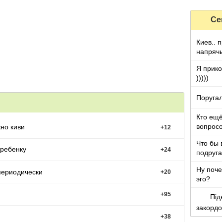
Се
Киев.. 
напряч
Я прико
)))))
Поругал
Кто ещё
вопросо
жно киви
+
12
Что бы 
 ребенку
+
24
подруга
которы
Ну поче
периодически
+
20
эго?
+
95
Під
закорд
+
38