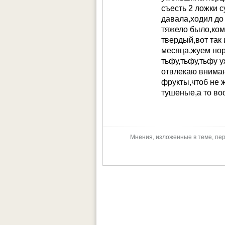
съесть 2 ложки с
давала,ходил до
тяжело было,ком
твердый,вот так 
месяца,жуем нор
тьфу,тьфу,тьфу 
отвлекаю вниман
фрукты,чтоб не 
тушеные,а то во
Мнения, изложенные в теме, пер