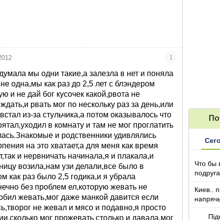
2012
1
думала мы одни такие,а залезла в нет и поняла
не одна,мы как раз до 2,5 лет с блэндером
ю и не дай бог кусочек какой,рвота не
ждать,и рвать мог по нескольку раз за день,или
встал из-за стульчика,а потом оказывалось что
По
рятал,уходил в комнату и там не мог проглатить
лась.Знакомые и родственники удивлялись
Сег
рпения на это хватает,а для меня как время
,так и нервничать начинала,я и плакала,и
Что бы 
ьницу возила,нам узи делали,все было в
подруга
м как раз было 2,5 годика,и я убрала
которы
нечно без проблем ел,которую жевать не
Киев.. 
любил жевать,мог даже манкой давится если
напряч
ь,творог не жевал и мясо и подавно,я просто
Під
и,сколько мог прожевать столько и давала,мог