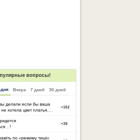
пулярные вопросы!
одня
Вчера
7 дней
30 дней
вы делали если бы ваша
+
162
 не хотела цвет платья,
й вы выбрали
придется
+
39
ься…!
кажіть по «режиму тиші»