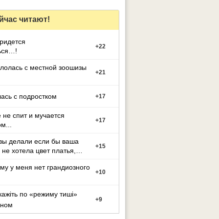
йчас читают!
придется
+
22
ься…!
лолась с местной зоошизы
+
21
ась с подростком
+
17
 не спит и мучается
+
17
м...
вы делали если бы ваша
+
15
 не хотела цвет платья,
й вы выбрали
му у меня нет грандиозного
+
10
кажіть по «режиму тиші»
+
9
оном