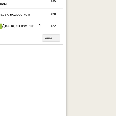
+
35
оном
ась с подростком
+
28
Дівчата, як вам ліфон?
+
22
ещё