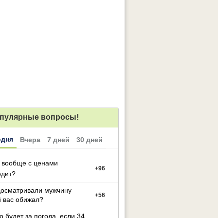
пулярные вопросы!
одня
Вчера
7 дней
30 дней
 вообще с ценами
+
96
одит?
досматривали мужчину
+
56
 вас обижал?
то будет за погода, если 34