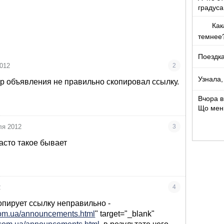
градуса
Как
темнее
Поездка
2012
2
Узнала,
ор объявления не правильно скопировал ссылку.
Вчора в
Що мен
ля 2012
3
асто такое бывает
2
4
опирует ссылку неправильно -
.com.ua/announcements.html
" target="_blank"