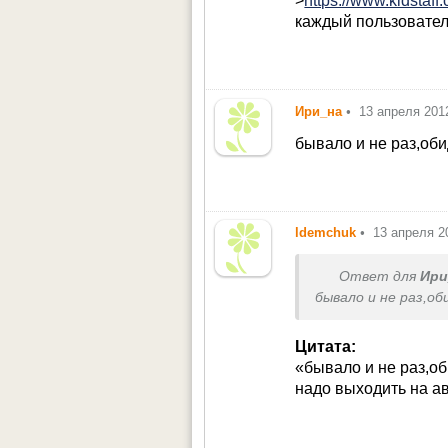
>
https://www.kidstaf
каждый пользовател
Ири_на
•
13 апреля 201
бывало и не раз,оби
ldemchuk
•
13 апреля 2
Ответ для
Ири
бывало и не раз,об
Цитата:
бывало и не раз,оби
надо выходить на ав