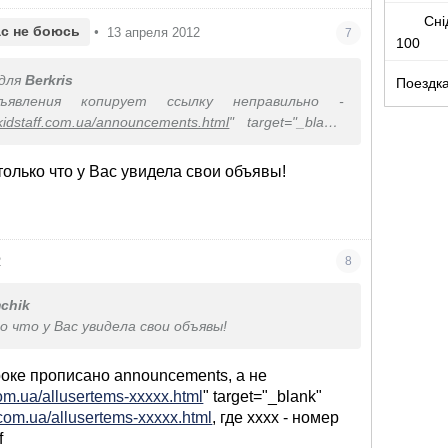
Сні
ас не боюсь
•
13 апреля 2012
7
100
для
Berkris
Поездка
ъявления копирует ссылку неправильно -
.kidstaff.com.ua/announcements.html
" target="_blank"
w.kidstaff.com.ua/announcements.html
, в результате
й пользователь видит именно свои объявления.
только что у Вас увидела свои объявы!
2
8
chik
 что у Вас увидела свои объявы!
троке прописано announcements, а не
com.ua/allusertems-ххххх.html
" target="_blank"
.com.ua/allusertems-ххххх.html
, где хххх - номер
f