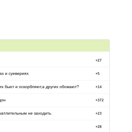
+
27
ах и суевериях
+
5
х бьют и оскорбляют,а других обожают?
+
14
дон
+
372
ечатлительным не заходить.
+
23
+
28