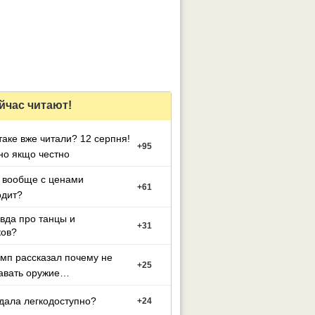
йчас читают!
таке вже читали? 12 серпня!
+
95
но якщо честно
 вообще с ценами
+
61
одит?
вда про танцы и
+
31
ков?
мп рассказал почему не
+
25
авать оружие
.
дала легкодоступно?
+
24