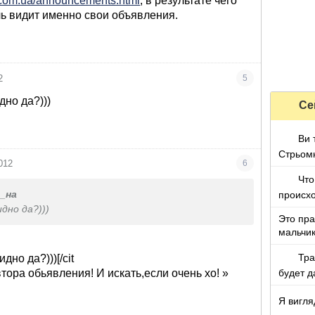
f.com.ua/announcements.html
, в результате чего
ь видит именно свои объявления.
2
5
дно да?)))
Се
Ви 
Стрьом
012
6
Что
происх
_на
идно да?)))
Это пра
мальчи
Тра
дно да?)))[/cit
будет д
тора обьявления! И искать,если очень хо!
Украине
Я вигля