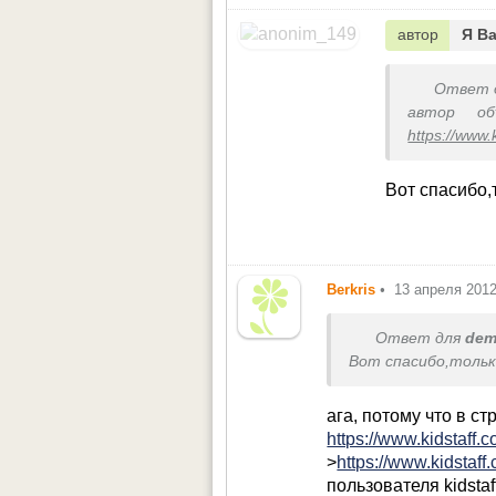
автор
Я В
Ответ 
автор об
https://www
>
https://ww
чего кажды
Вот спасибо,
Berkris
•
13 апреля 201
Ответ для
dem
Вот спасибо,только
ага, потому что в с
https://www.kidstaff.
>
https://www.kidstaff
пользователя kidstaf