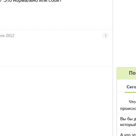
 Это нормально или сбои?
еля 2012
1
По
Сег
Что
происх
Вы бы 
который
А что э