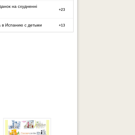
данок на схудненні
+
23
 в Испанию с детьми
+
13