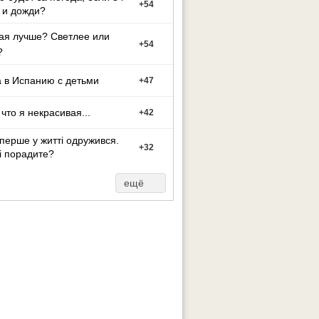
+
54
 и дожди?
ая лучше? Светлее или
+
54
?
 в Испанию с детьми
+
47
 что я некрасивая...
+
42
перше у житті одружився.
+
32
і порадите?
ещё