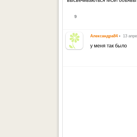
высвечиваються МОИ объявы?
9
Александра84
•
13 апр
у меня так было