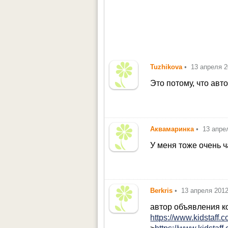
Tuzhikova
•
13 апреля 
Это потому, что авт
Аквамаринка
•
13 апре
У меня тоже очень ч
Berkris
•
13 апреля 201
автор объявления к
https://www.kidstaff