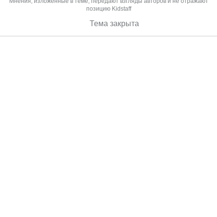
Мнения, изложенные в теме, передают взгляды авторов и не отражают
позицию Kidstaff
Тема закрыта