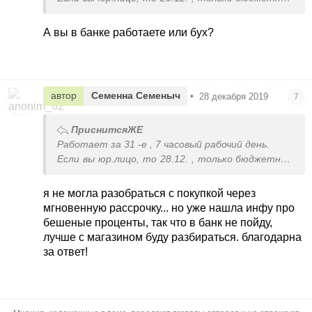
платежи, между юр.лицами перечисления были
до 9 вечера 27.12.
А вы в банке работаете или бух?
автор
Семенна Семеныч
•
28 декабря 2019
7
ПриснитсяЖЕ
Работает за 31 -е , 7 часовый рабочий день.
Если вы юр.лицо, то 28.12. , только бюджетные
платежи, между юр.лицами перечисления были
до 9 вечера 27.12.
я не могла разобраться с покупкой через
мгновенную рассрочку... но уже нашла инфу про
бешеные проценты, так что в банк не пойду,
лучше с магазином буду разбираться. благодарна
за ответ!