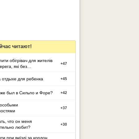
йчас читают!
пити обігрівач для жителів
+
47
ерега, які без
ня?
 отдыхе для ребенка
+
45
уже был в Сильпо и Форе?
+
42
 особыми
+
37
ностями
ать, что он меня
+
30
тельно любит?
ти при виїзді за кордон