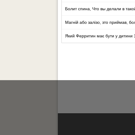
Болит спина, Что вы делали в тако
Магній або залізо, зто приймав, бо
Який Ферритин має бути у дитини 1