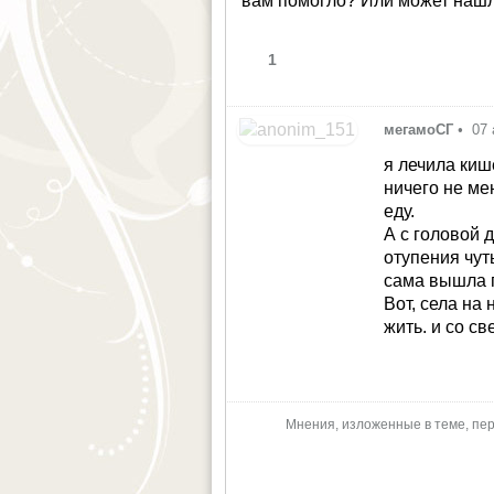
вам помогло? Или может нашл
1
мегамоСГ
•
07 
я лечила кише
ничего не ме
еду.
А с головой 
отупения чут
сама вышла п
Вот, села на
жить. и со св
Мнения, изложенные в теме, пер