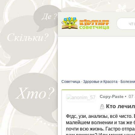
Советчица
-
Здоровье и Красота
-
Болезни
Copy-Paste
•
07
Кто лечил
Фгдс, узи, анализы, всё чисто
малейшем волнении и так же б
почти всю жизнь. Гастро отпра