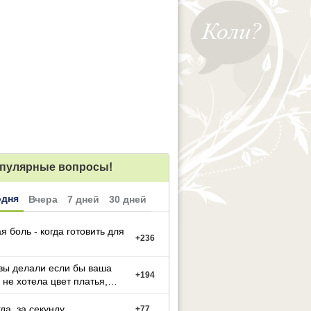
пулярные вопросы!
одня
Вчера
7 дней
30 дней
я боль - когда готовить для
+
236
вы делали если бы ваша
+
194
 не хотела цвет платья,
й вы выбрали
гда, за секунду
+
77