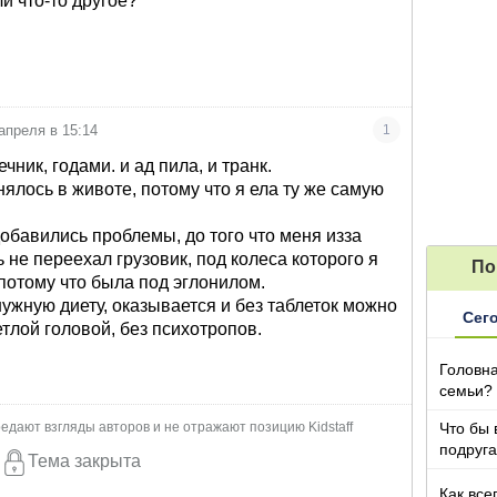
и что-то другое?
апреля в 15:14
1
чник, годами. и ад пила, и транк.
нялось в животе, потому что я ела ту же самую
добавились проблемы, до того что меня изза
ь не переехал грузовик, под колеса которого я
По
отому что была под эглонилом.
 нужную диету, оказывается и без таблеток можно
Сег
етлой головой, без психотропов.
Головна
семьи?
Что бы 
едают взгляды авторов и не отражают позицию Kidstaff
подруга
Тема закрыта
которы
Как все