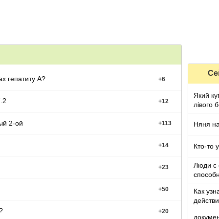
Се
ах гепатиту А?
+
6
Який ку
.2
+
12
лівого б
опален
ый 2-ой
+
113
Няня на
+
14
Кто-то 
Люди с
+
23
способ
+
50
Как узн
действи
?
+
20
докумен