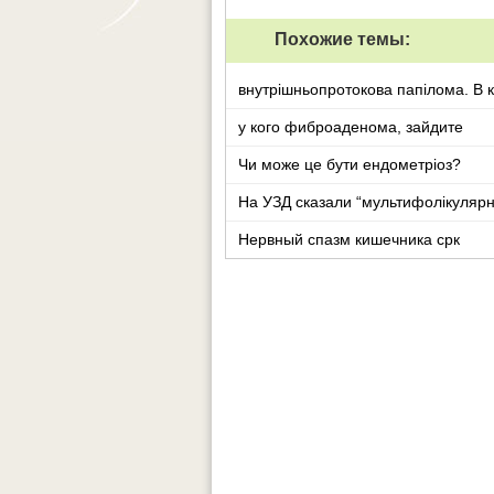
Похожие темы:
внутрішньопротокова папілома. В к
у кого фиброаденома, зайдите
Чи може це бути ендометріоз?
На УЗД сказали “мультифолікулярн
Нервный спазм кишечника срк