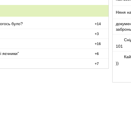
Няня на
докумен
огось було?
+
14
забронь
+
3
Сні
+
16
101
і яєчники”
+
6
Кай
))
+
7