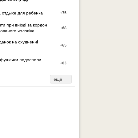
 отдыхе для ребенка
+
75
ти при виїзді за кордон
+
68
ованого чоловіка
данок на схудненні
+
65
фушечки подоспели
+
63
ещё