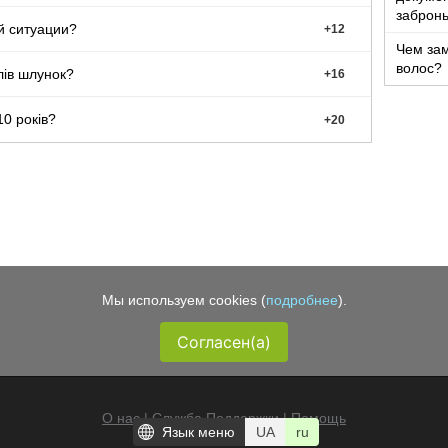
забронь
й ситуации?
+
12
Чем зам
волос?
лів шлунок?
+
16
0 років?
+
20
Мы используем cookies (
подробнее
).
Согласен(а)
О нас
|
Служба Поддержки
|
Помощь
Язык меню
UA
ru