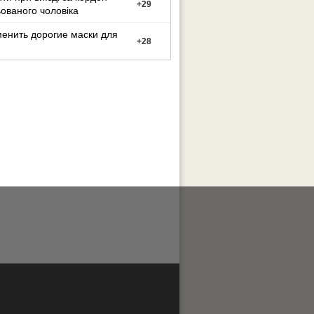
+
29
ованого чоловіка
енить дорогие маски для
+
28