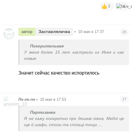
2
1
автор
Заставляличка
•
10 мая в 17:37
26
Покорительная
У меня более 15 лет кастрюли из Икея и как
новые
Значит сейчас качество испортилось
Ля-ля-ля
•
10 мая в 17:53
27
Партизанка
Я не кажу конкретно про дешеві ліжка. Меблі це
ще й шафи, столи та стільці тощо
Ось вам на приклад трохи дорожче ліжко. У