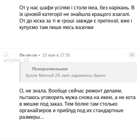
наших дітей такі пʼятий рік і взагалі без
От у нас шафи усілякі і столи ікеа, без нарікань. В
нарікань. А діти вони ж ви знаєте як на ліжках
їх ціновій категорії не знайшла кращого взагалі.
стрибають, і воду розлити можуть, і фарбою
От до юска за ті ж гроші завжди є претензії, вже і
забруднити
купуємо там лише якісь вазочки
https://www.ikea.com/de/de/p/malm-bettgestell-mit-...
Ля-ля-ля
•
10 мая в 17:55
28
Покорительная
Кухне Метод 25 лет гарантии дают
О, не знала. Вообще сейчас ремонт делаем,
пытаюсь уговорить мужа снова на икею, а не кота
в мешке под заказ. Тем более там столько
органайзеров и приблуд под их стандартные
размеры...