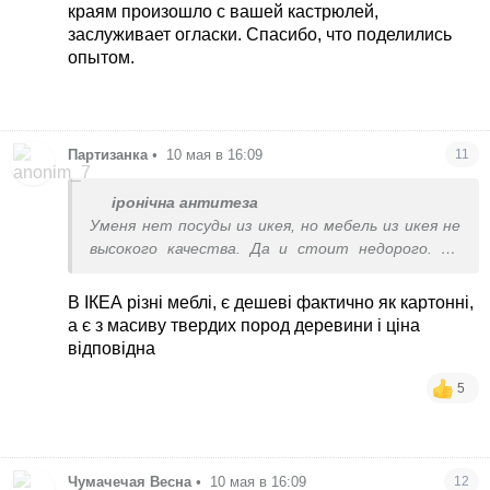
краям произошло с вашей кастрюлей,
заслуживает огласки. Спасибо, что поделились
опытом.
Партизанка
•
10 мая в 16:09
11
іронічна антитеза
Уменя нет посуды из икея, но мебель из икея не
высокого качества. Да и стоит недорого. Не
жду от икея суперкачества. Ему ж цена 3
копейки
В ІКЕА різні меблі, є дешеві фактично як картонні,
а є з масиву твердих пород деревини і ціна
відповідна
5
Чумачечая Весна
•
10 мая в 16:09
12