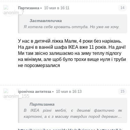
Партизанка
•
10 мая в 16:11
14
Заставляличка
Я хотела себе кровать оттуда. Но уже не хочу.
У нас в дитячій ліжка Малм, 4 роки без нарікань.
На дачі в ванній шафа ІКЕА вже 11 років. На дачі!
Ми там звісно залишаємо на зиму теплу підлогу
на мінімум, але щоб було трохи вище нуля і труби
не порозмерзалися
іронічна антитеза
•
10 мая в 16:13
15
Партизанка
В ІКЕА різні меблі, є дешеві фактично як
картонні, а є з масиву твердих пород деревини і
ціна відповідна