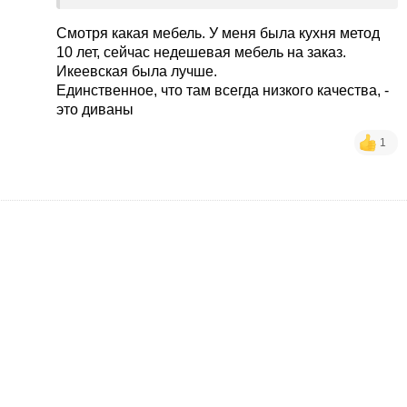
жду от икея суперкачества. Ему ж цена 3
копейки
Смотря какая мебель. У меня была кухня метод
10 лет, сейчас недешевая мебель на заказ.
Икеевская была лучше.
Единственное, что там всегда низкого качества, -
это диваны
1