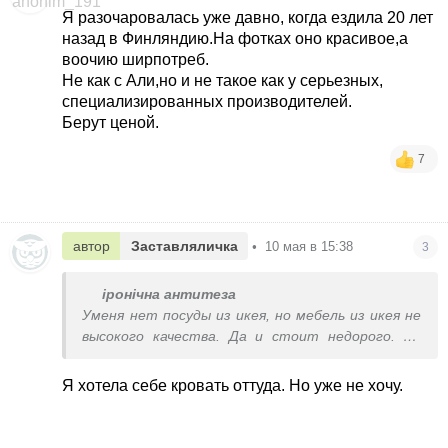
Я разочаровалась уже давно, когда ездила 20 лет
назад в Финляндию.На фотках оно красивое,а
воочию ширпотреб.
Не как с Али,но и не такое как у серьезных,
специализированных производителей.
Берут ценой.
7
автор
Заставляличка
•
10 мая в 15:38
3
іронічна антитеза
Уменя нет посуды из икея, но мебель из икея не
высокого качества. Да и стоит недорого. Не
жду от икея суперкачества. Ему ж цена 3
копейки
Я хотела себе кровать оттуда. Но уже не хочу.