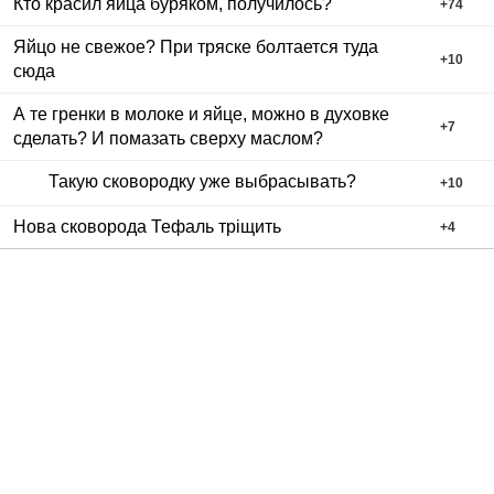
Кто красил яйца буряком, получилось?
+
74
Яйцо не свежое? При тряске болтается туда
+
10
сюда
А те гренки в молоке и яйце, можно в духовке
+
7
сделать? И помазать сверху маслом?
Такую сковородку уже выбрасывать?
+
10
Нова сковорода Тефаль тріщить
+
4