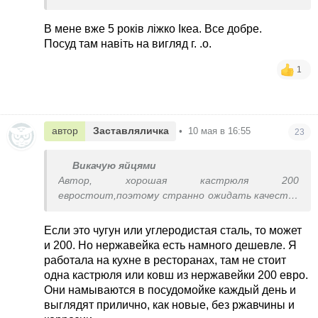
В мене вже 5 років ліжко Ікеа. Все добре.
Посуд там навіть на вигляд г. .о.
1
автор
Заставляличка
•
10 мая в 16:55
23
Викачую яйцями
Автор, хорошая кастрюля 200
евростоит,поэтому странно ожидать качество
от дешёвой посуды
Если это чугун или углеродистая сталь, то может
и 200. Но нержавейка есть намного дешевле. Я
работала на кухне в ресторанах, там не стоит
одна кастрюля или ковш из нержавейки 200 евро.
Они намываются в посудомойке каждый день и
выглядят прилично, как новые, без ржавчины и