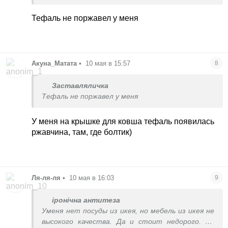
ржавеют со временем. Просто это разные
периоды времени.
Тефаль не поржавел у меня
Акуна_Матата
•
10 мая в 15:57
8
Заставляличка
Тефаль не поржавел у меня
У меня на крышке для ковша тефаль появилась
ржавчина, там, где болтик)
Ля-ля-ля
•
10 мая в 16:03
9
іронічна антитеза
Уменя нет посуды из икея, но мебель из икея не
высокого качества. Да и стоит недорого. Не