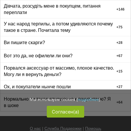
Дівчата, розсудіть мене в покупцем, питання
+
146
переплати
У нас народ терпилы, а потом удивляются почему
+
75
такое в стране. Почитала тему
Ви пишите скарги?
+
28
Вот это да, не офилели ли они?
+
67
Порвался аксессуар от массимо, плохое качество.
+
15
Могу ли я вернуть деньги?
Ох, и покупатели нынче пошли
+
27
Нормально ли такое отношение к покупателю? Я
Мы используем cookies (
подробнее
).
+
64
в шоке
Согласен(а)
О нас
|
Служба Поддержки
|
Помощь