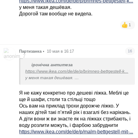
https://www.ikea.com/de/de/p/brimnes-bettgestell-k...
у меня такая дешёвая.
Дорогой там вообще не видела.
1
Партизанка
•
10 мая в 16:17
16
іронічна антитеза
https://www.ikea.com/de/de/p/brimnes-bettgestell-k...
у меня такая дешёвая.
Дорогой там вообще не видела.
Я не кажу конкретно про дешеві ліжка. Меблі це
ще й шафи, столи та стільці тощо
Ось вам на приклад трохи дорожче ліжко. У
наших дітей такі пʼятий рік і взагалі без нарікань.
А діти вони ж ви знаєте як на ліжках стрибають, і
воду розлити можуть, і фарбою забруднити
https://www.ikea.com/de/de/p/malm-bettgestell-mit-...