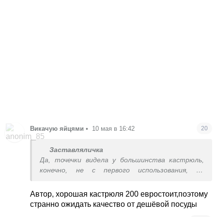
Викачую яйцями
•
10 мая в 16:42
20
Заставляличка
Да, точечки видела у большинства кастрюль,
конечно, не с первого использования, но
появляются со временем. А вот края облезшие
это вообще не нормально. Я расстроилась.
Автор, хорошая кастрюля 200 евростоит,поэтому
странно ожидать качество от дешёвой посуды