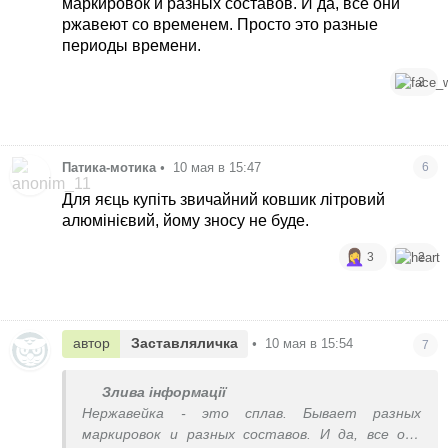
маркировок и разных составов. И да, все они
ржавеют со временем. Просто это разные
периоды времени.
2
Патика-мотика
•
10 мая в 15:47
6
Для яєць купіть звичайний ковшик літровий
алюмінієвий, йому зносу не буде.
3
2
автор
Заставляличка
•
10 мая в 15:54
7
Злива інформації
Нержавейка - это сплав. Бывает разных
маркировок и разных составов. И да, все они