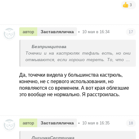
3
автор
Заставляличка
•
10 мая в 16:34
17
Безпринципова
Точечки и на кастрюлях тефаль есть, но они
отмываются, если хорошо тереть. То, что по
краям произошло с вашей кастрюлей,
заслуживает огласки. Спасибо, что поделились
Да, точечки видела у большинства кастрюль,
опытом.
конечно, не с первого использования, но
появляются со временем. А вот края облезшие
это вообще не нормально. Я расстроилась.
автор
Заставляличка
•
10 мая в 16:35
18
ЛисичкаСестричка