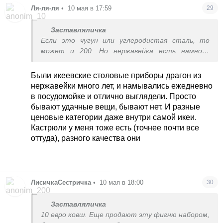
Ля-ля-ля
•
10 мая в 17:59
29
Заставляличка
Если это чугун или углеродистая сталь, то
может и 200. Но нержавейка есть намного
дешевле. Я работала на кухне в ресторанах,
там не стоит одна кастрюля или ковш из
Были икеевские столовые приборы драгон из
нержавейки 200 евро. Они намываются в
нержавейки много лет, и намывались ежедневно
посудомойке каждый день и выглядят прилично,
в посудомойке и отлично выглядели. Просто
как новые, без ржавчины и коррозии.
бывают удачные вещи, бывают нет. И разные
ценовые категории даже внутри самой икеи.
Кастрюли у меня тоже есть (точнее почти все
оттуда), разного качества они
ЛисичкаСестричка
•
10 мая в 18:00
30
Заставляличка
10 евро ковш. Еще продают эту фигню набором,