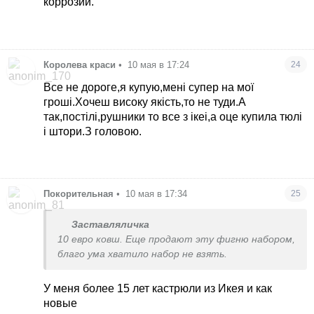
коррозии.
Королева краси
•
10 мая в 17:24
24
Все не дороге,я купую,мені супер на мої
гроші.Хочеш високу якість,то не туди.А
так,постілі,рушники то все з ікеі,а оце купила тюлі
і штори.З головою.
Покорительная
•
10 мая в 17:34
25
Заставляличка
10 евро ковш. Еще продают эту фигню набором,
благо ума хватило набор не взять.
У меня более 15 лет кастрюли из Икея и как
новые