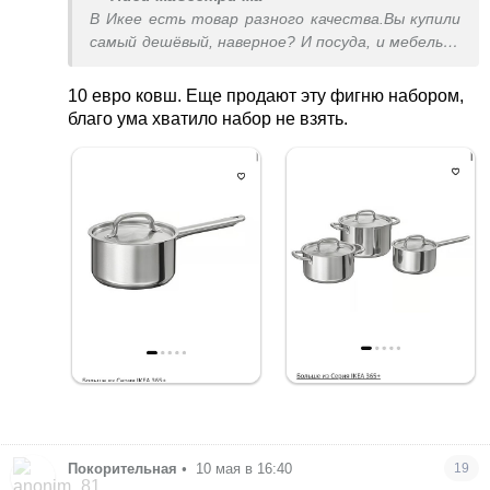
В Икее есть товар разного качества.Вы купили
самый дешёвый, наверное? И посуда, и мебель, и
постельное. На разный кошелек и разное
качество будет
10 евро ковш. Еще продают эту фигню набором,
благо ума хватило набор не взять.
Покорительная
•
10 мая в 16:40
19