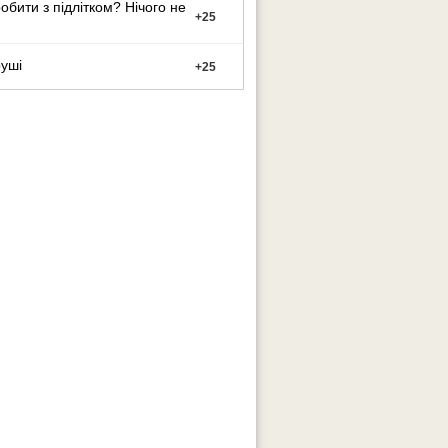
обити з підлітком? Нічого не
+
25
уші
+
25