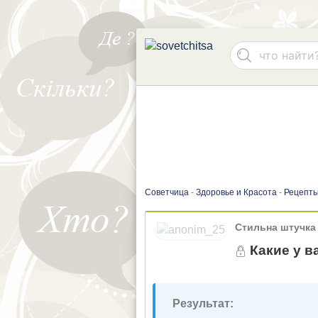
Советчица
-
Здоровье и Красота
-
Рецепты
Стильна штучка
Какие у в
Результат: