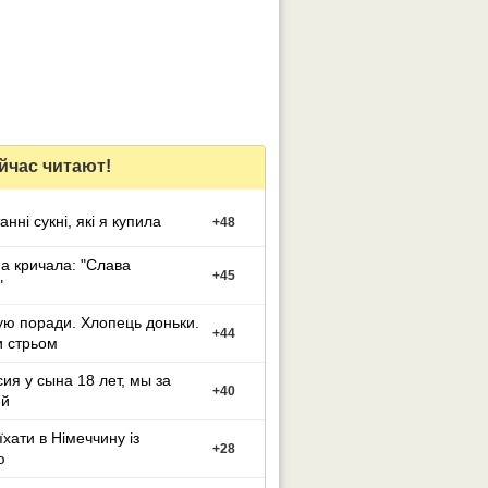
йчас читают!
анні сукні, які я купила
+
48
 кричала: "Слава
+
45
"
ю поради. Хлопець доньки.
+
44
 стрьом
ия у сына 18 лет, мы за
+
40
ей
їхати в Німеччину із
+
28
ю