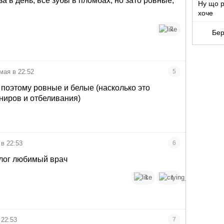
за в день, все зубы в пломбах, но зато ровные,
Ну що р
хоче
1
Бер
мая в 22:52
5
 поэтому ровные и белые (насколько это
ниров и отбеливания)
 в 22:53
6
лог любимый врач
1
1
 22:53
7