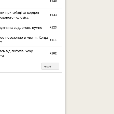
+
140
ти при виїзді за кордон
+
133
ованого чоловіка
мужчина содержал, нужно
+
123
ое невезение в жизни. Когда
+
118
?
сь від вибухів, хочу
+
102
ти
ещё