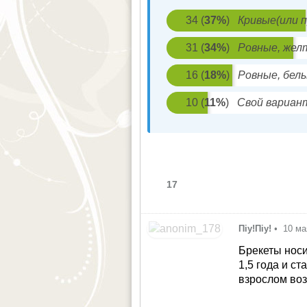
34
(
37
%
)
Кривые(или 
31
(
34
%
)
Ровные, же
16
(
18
%
)
Ровные, бел
10
(
11
%
)
Свой вариан
17
Піу!Піу!
•
10 ма
Брекеты носи
1,5 года и с
взрослом во