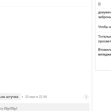
))
докумен
забронь
Чтобы 
Тотальн
просвет
Втомила
виїжджа
ьна штучка
•
10 мая в 22:44
2
ля
Піу!Піу!