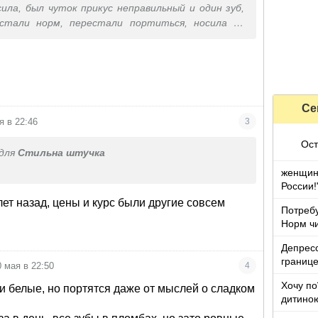
ила, был чуток прикус неправильный и один зуб,
 стали норм, перестали портиться, носила во
зрасте
Се
я в 22:46
3
Ост
для
Стильна штучка
женщина
России!
лет назад, цены и курс были другие совсем
Потребу
Норм чи
Депресс
границ
0 мая в 22:50
4
Хочу по
и белые, но портятся даже от мыслей о сладком
дитино