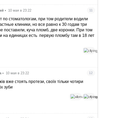
ей
•
10 мая в 23:22
11
ет по стоматологам, при том родители водили
астные клиники, но все равно к 30 годам три
е поставили, куча пломб, две коронки. При том
и на единицах есть
первую пломбу там в 18 лет
1
а
•
10 мая в 23:22
12
ків вже стоять протези, своїх тільки чотири
іх зуби
1
4