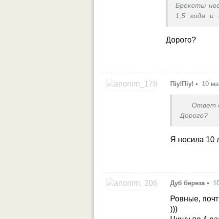
Брекеты нос
1,5 года и
взрослом во
Дорого?
Піу!Піу!
•
10 ма
Ответ 
Дорого?
Я носила 10 
Дуб береза
•
1
Ровные, почт
)))