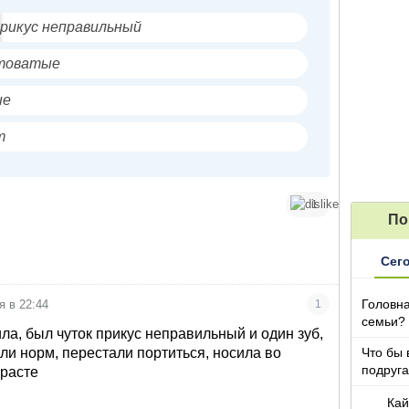
прикус неправильный
лтоватые
ые
т
1
По
Сег
Головна
я в 22:44
1
семьи?
ла, был чуток прикус неправильный и один зуб,
тали норм, перестали портиться, носила во
Что бы 
подруга
зрасте
которы
Кай