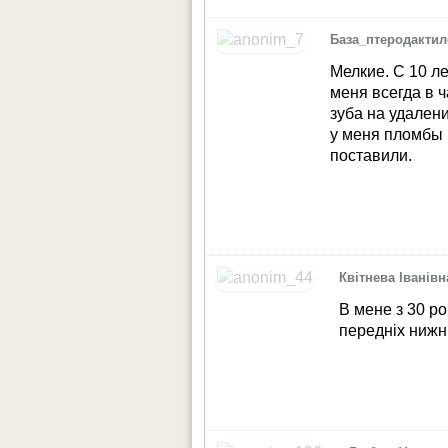
База_птеродактил
Мелкие. С 10 л
меня всегда в ч
зуба на удалени
у меня пломбы 
поставили.
Квітнева Іванівн
В мене з 30 ро
передніх нижн