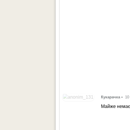
Кукарачка
•
10
Майже немає с