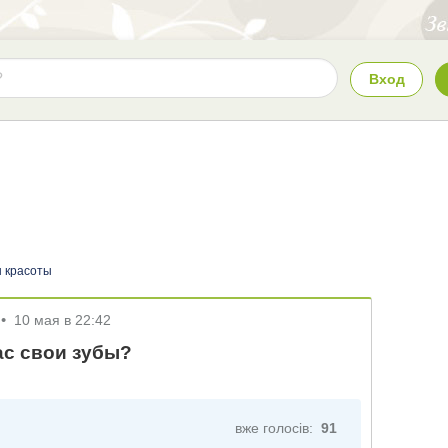
Вход
 красоты
•
10 мая в 22:42
ас свои зубы?
вже голосів:
91