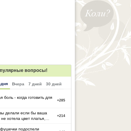
пулярные вопросы!
одня
Вчера
7 дней
30 дней
я боль - когда готовить для
+
285
вы делали если бы ваша
+
214
 не хотела цвет платья,
й вы выбрали
фушечки подоспели