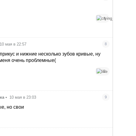
3
10 мая в 22:57
8
рикус и нижние несколько зубов кривые, ну
меня очень проблемные(
2
ка
•
10 мая в 23:03
9
е, но свои