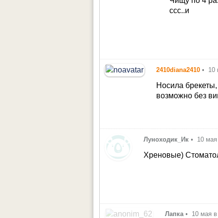
Чищу по 4 ра
ссс..и
2410diana2410
•
10 
Носила брекеты,
возможно без ви
Луноходик_Ик
•
10 мая
Хреновые) Стомато
Лапка
•
10 мая в