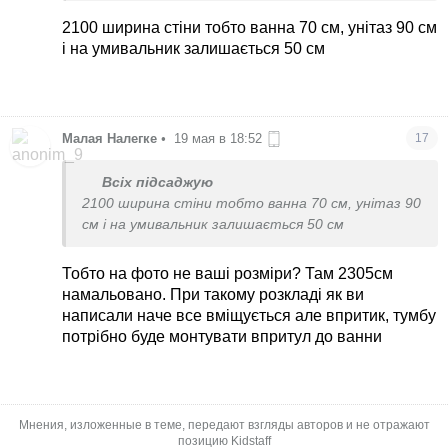
здається що там менше і це може бути
2100 ширина стіни тобто ванна 70 см, унітаз 90 см
проблемою. Хоча в хрущовках туалети по 75см,
і на умивальник залишається 50 см
але це не про комфорт. І про скло подумайте. Я
жила деякий час з такою перегородкою, вона
мені дуже не зручна була, і мити її постійно від
крапель. І сантехніку мити вона заважає.
Малая Налегке
•
19 мая в 18:52
17
Картинка то красиво, а життя все ж таки
потребує практичних рішень.
Всіх підсаджую
2100 ширина стіни тобто ванна 70 см, унітаз 90
см і на умивальник залишається 50 см
Тобто на фото не ваші розміри? Там 2305см
намальовано. При такому розкладі як ви
написали наче все вміщується але впритик, тумбу
потрібно буде монтувати впритул до ванни
Мнения, изложенные в теме, передают взгляды авторов и не отражают
позицию Kidstaff