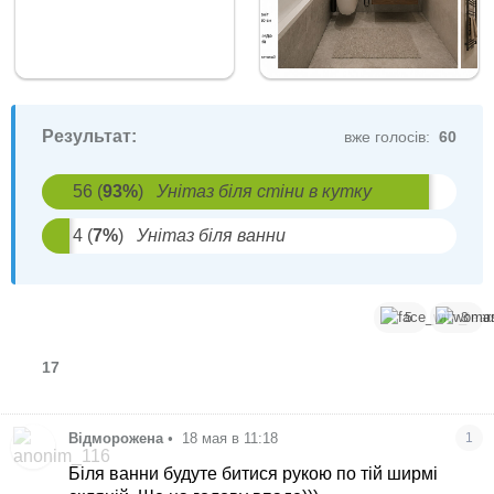
Результат:
вже голосів:
60
56
(
93
%
)
Унітаз біля стіни в кутку
4
(
7
%
)
Унітаз біля ванни
5
3
17
Відморожена
•
18 мая в 11:18
1
Біля ванни будуте битися рукою по тій ширмі