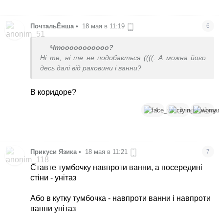
ПочтальЁнша
•
18 мая в 11:19
6
Чтооооооооооо?
Ні те, ні те не подобається ((((. А можна його
десь далі від раковини і ванни?
В коридоре?
4
1
1
Прикуси Язика
•
18 мая в 11:21
7
Ставте тумбочку навпроти ванни, а посередині
стіни - унітаз
Або в кутку тумбочка - навпроти ванни і навпроти
ванни унітаз