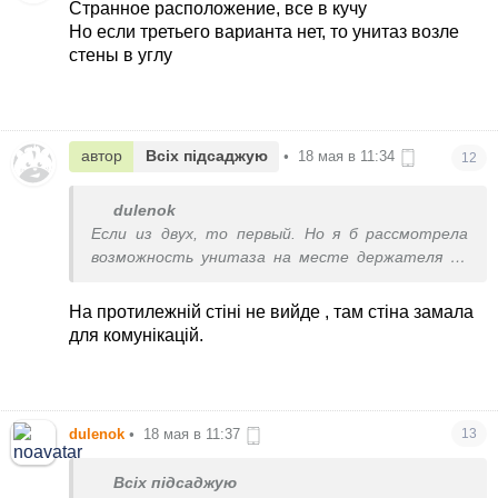
Странное расположение, все в кучу
Но если третьего варианта нет, то унитаз возле
стены в углу
автор
Всіх підсаджую
•
18 мая в 11:34
12
dulenok
Если из двух, то первый. Но я б рассмотрела
возможность унитаза на месте держателя до
туалетной бумаги- напротив ванны
На протилежній стіні не вийде , там стіна замала
для комунікацій.
dulenok
•
18 мая в 11:37
13
Всіх підсаджую