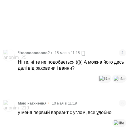
Чтооооооооооо?
•
18 мая в 11:18
2
Ні те, ні те не подобається ((((. А можна його десь
далі від раковини і ванни?
1
4
•
Маю натхнення
18 мая в 11:19
3
у меня первый вариант с углом, все удобно
1