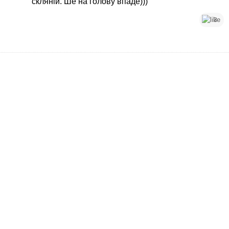
скляній. Ше на голову впаде)))
3