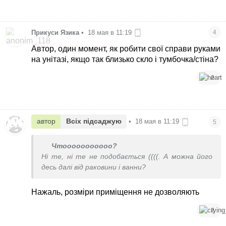
Прикуси Язика
•
18 мая в 11:19
4
Автор, один момент, як робити свої справи руками
на унітазі, якщо так близько скло і тумбочка/стіна?
2
автор
Всіх підсаджую
•
18 мая в 11:19
5
Чтооооооооооо?
Ні те, ні те не подобається ((((. А можна його
десь далі від раковини і ванни?
Нажаль, розміри приміщення не дозволяють
2