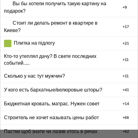
Вы бы хотели получить такую картину на
+
9
подарок?
Стоит ли делать ремонт в квартире в
+
17
Киеве?
Плитка на підлогу
+
21
Кто-то утеплял дачу? В свете последних
+
11
событий.....
Сколько у нас тут мужчин?
+
11
У кого есть бархатные/велюровые шторы?
+
41
Бюджетная кровать, матрас. Нужен совет
+
14
Строитель не хочет называть цены работ
+
66
Пастки щоб знати чи лазив хтось в речах
+
62