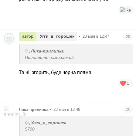
1
автор
Угги_в_горошек
•
23 мая в 12:47
25
Лика-прилипка
Припалите зажигалкой
Та ні, згорить, буде чорна пляма.
1
Лика-прилипка
•
23 мая в 12:48
26
Угги_в_горошек
5700