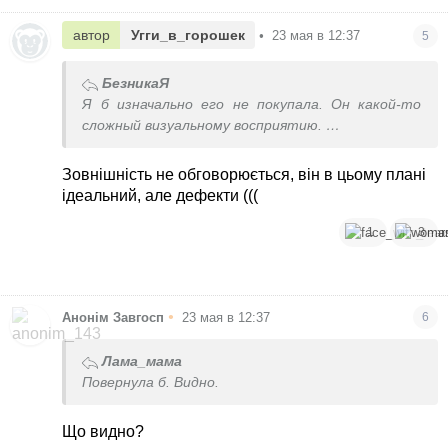
автор
Угги_в_горошек
•
23 мая в 12:37
5
БезникаЯ
Я б изначально его не покупала. Он какой-то
сложный визуальному восприятию.
Я б его вернула под предлогом дефектов и
Зовнішність не обговорюється, він в цьому плані
выбрала б другой
ідеальний, але дефекти (((
1
3
•
Анонім Завгосп
23 мая в 12:37
6
Лама_мама
Повернула б. Видно.
Що видно?