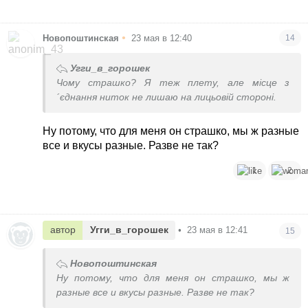
•
Новопоштинская
23 мая в 12:40
14
Угги_в_горошек
Чому страшко? Я теж плету, але місце з
´єднання ниток не лишаю на лицьовій стороні.
Ну потому, что для меня он страшко, мы ж разные
все и вкусы разные. Разве не так?
1
2
автор
Угги_в_горошек
•
23 мая в 12:41
15
Новопоштинская
Ну потому, что для меня он страшко, мы ж
разные все и вкусы разные. Разве не так?