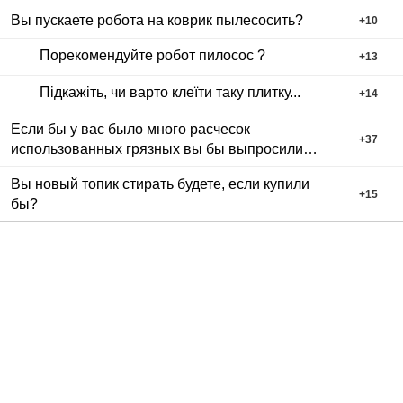
Вы пускаете робота на коврик пылесосить?
+
10
Порекомендуйте робот пилосос ?
+
13
Підкажіть, чи варто клеїти таку плитку...
+
14
Если бы у вас было много расчесок
+
37
использованных грязных вы бы выпросили
или
Вы новый топик стирать будете, если купили
+
15
бы?