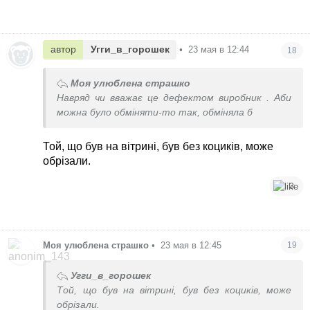
автор
Угги_в_горошек
•
23 мая в 12:44
18
Моя улюблена страшко
Навряд чи вважає це дефектом виробник . Аби
можна було обміняти-то так, обміняла б
Той, що був на вітрині, був без коциків, може
обрізали.
3
Моя улюблена страшко
•
23 мая в 12:45
19
Угги_в_горошек
Той, що був на вітрині, був без коциків, може
обрізали.