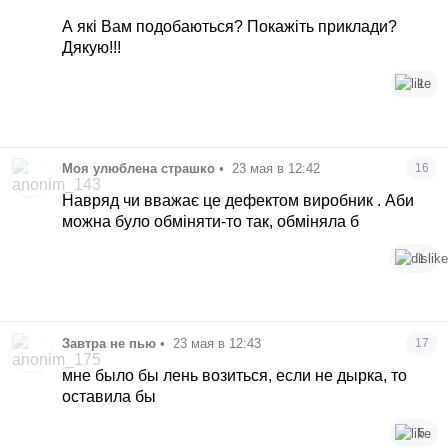
А які Вам подобаються? Покажіть приклади?
Дякую!!!
1
Моя улюблена страшко
•
23 мая в 12:42
16
Навряд чи вважає це дефектом виробник . Аби
можна було обміняти-то так, обміняла б
1
Завтра не пью
•
23 мая в 12:43
17
мне было бы лень возиться, если не дырка, то
оставила бы
5