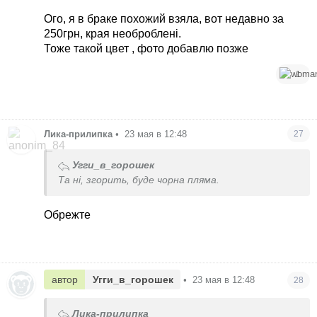
Ого, я в браке похожий взяла, вот недавно за
250грн, края необроблені.
Тоже такой цвет , фото добавлю позже
1
Лика-прилипка
•
23 мая в 12:48
27
Угги_в_горошек
Та ні, згорить, буде чорна пляма.
Обрежте
автор
Угги_в_горошек
•
23 мая в 12:48
28
Лика-прилипка