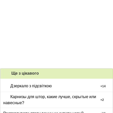
Ще з цiкавого
Дзеркало з підсвіткою
+
14
Карнизы для штор, какие лучше, скрытые или
+
2
навесные?