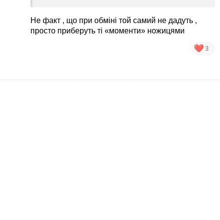
Не факт , що при обміні той самий не дадуть ,
просто приберуть ті «моменти» ножицями
3