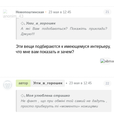
•
Новопоштинская
23 мая в 12:45
21
Угги_в_горошек
А які Вам подобаються? Покажіть приклади?
Дякую!!!
Эти вещи подбираются к имеющемуся интерьеру,
что мне вам показать и зачем?
1
автор
Угги_в_горошек
•
23 мая в 12:45
22
Моя улюблена страшко
Не факт , що при обміні той самий не дадуть ,
просто приберуть ті «моменти» ножицями