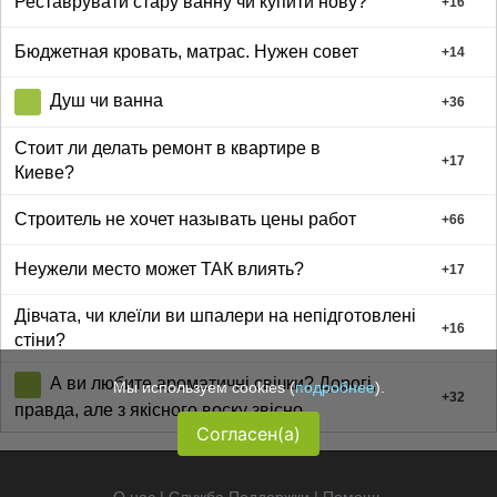
Реставрувати стару ванну чи купити нову?
+
16
Бюджетная кровать, матрас. Нужен совет
+
14
Душ чи ванна
+
36
Стоит ли делать ремонт в квартире в
+
17
Киеве?
Строитель не хочет называть цены работ
+
66
Неужели место может ТАК влиять?
+
17
Дівчата, чи клеїли ви шпалери на непідготовлені
+
16
стіни?
А ви любите ароматичні свічки? Дорогі,
Мы используем cookies (
подробнее
).
+
32
правда, але з якісного воску звісно
Согласен(а)