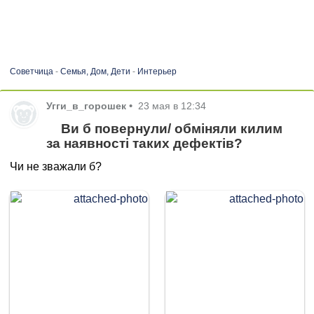
Советчица
-
Семья, Дом, Дети
-
Интерьер
Угги_в_горошек
•
23 мая в 12:34
Ви б повернули/ обміняли килим
за наявності таких дефектів?
Чи не зважали б?