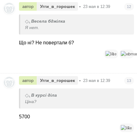
автор
Угги_в_горошек
•
23 мая в 12:39
12
Весела бджілка
Я нет.
Що ні? Не повертали б?
1
1
автор
Угги_в_горошек
•
23 мая в 12:39
13
В курсі діла
Ціна?
5700
1