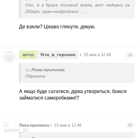
Ого, я в браке похожий взяла, вот недавно за
250грн, края необроблені.
Тоже такой цвет , фото добавлю позже
Де взяли? Цікаво глянути, дякую.
автор
Угги_в_горошек
•
23 мая в 12:49
29
Лика-прилипка
Обрежте
А якщо буде сататися, дірка утвориться, боюся
займатися саморобками!?
Лика-прилипка
•
23 мая в 12:49
30