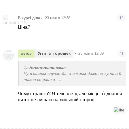
В курсі діла
•
23 мая в 12:38
10
Ціна?
автор
Угги_в_горошек
•
23 мая в 12:39
11
Новопоштинская
Ну в вашем случае да, а в моем даже не купила б
такое страшко.
А что касаемо этого узла,это не дефект, а
особенность плетения. Типа нитка закончилась
Чому страшко? Я теж плету, але місце з´єднання
и другая началась
ниток не лишаю на лицьовій стороні.
4