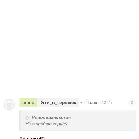
автор
Угги_в_горошек
•
23 мая в 12:35
2
Новопоштинская
Не страдаю херней