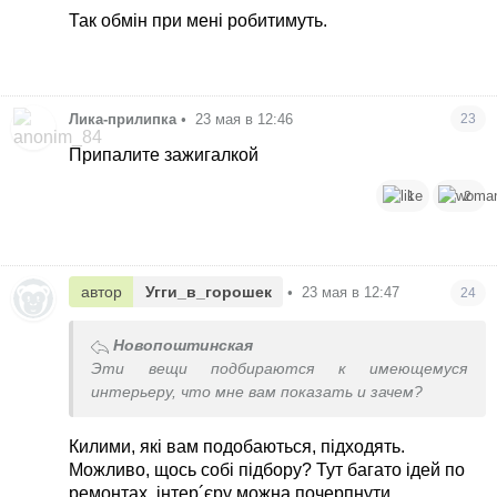
Так обмін при мені робитимуть.
Лика-прилипка
•
23 мая в 12:46
23
Припалите зажигалкой
1
2
автор
Угги_в_горошек
•
23 мая в 12:47
24
Новопоштинская
Эти вещи подбираются к имеющемуся
интерьеру, что мне вам показать и зачем?
Килими, які вам подобаються, підходять.
Можливо, щось собі підбору? Тут багато ідей по
ремонтах, інтер´єру можна почерпнути.