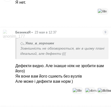
Я нет.
3
БезникаЯ
•
23 мая в 12:37
9
Угги_в_горошек
Зовнішність не обговорюється, він в цьому плані
ідеальний, але дефекти (((
Дефекти видно. Але інакше ніяк не зробити вам
його)
Як вони вам його сшиють без вузлів
Але може і дефекти вам норм )
3
1
5