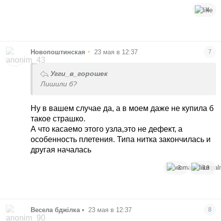
4
•
Новопоштинская
23 мая в 12:37
7
Угги_в_горошек
Лишили б?
Ну в вашем случае да, а в моем даже не купила б
такое страшко.
А что касаемо этого узла,это не дефект, а
особенность плетения. Типа нитка закончилась и
другая началась
3
13
Весела бджілка
•
23 мая в 12:37
8