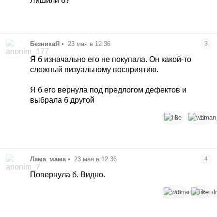
Лишили б?
БезникаЯ
•
23 мая в 12:36
3
Я б изначально его не покупала. Он какой-то
сложный визуальному восприятию.
Я б его вернула под предлогом дефектов и
выбрала б другой
3
11
Лама_мама
•
23 мая в 12:36
4
Повернула б. Видно.
13
5