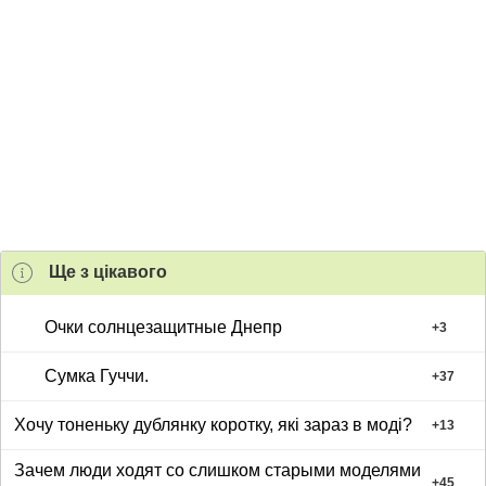
Ще з цiкавого
Очки солнцезащитные Днепр
+
3
Сумка Гуччи.
+
37
Хочу тоненьку дублянку коротку, які зараз в моді?
+
13
Зачем люди ходят со слишком старыми моделями
+
45