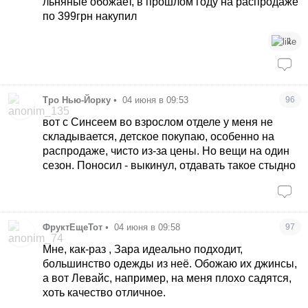
льняные обожает, в прошлом году на распродаже
по 399грн накупил
1
Тро Нью-Йорку
•
04 июня в 09:53
96
вот с Синсеем во взрослом отделе у меня не
складывается, детское покупаю, особенно на
распродаже, чисто из-за цены. Но вещи на один
сезон. Поносил - выкинул, отдавать такое стыдно
ФруктЕщеТот
•
04 июня в 09:58
97
Мне, как-раз , Зара идеально подходит,
большинство одежды из неё. Обожаю их джинсы,
а вот Левайс, например, на меня плохо садятся,
хоть качество отличное.