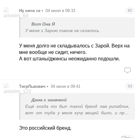
Ну ниче се
•
04 июня в 09:33
92
Вот Она Я
У мене з Зарою також не склалось.
У меня долго не складывалось с Зарой. Верх на
мне вообще не сидит, ничего.
А вот штаны/джинсы неожиданно подошли.
ТигрЛьвович
•
04 июня в 09:41
93
Дама с заначкой
Ещё когда то был такой бренд лав рипаблик,
вот от туда у меня кучу вещей было, и прям
офигенные, но со временем распродала, так как
тогда носила XXS-XS, но помню вещи были
Это российский бренд.
классные, и сейчас бы их носила