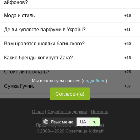
айфонов?
Мода и стиль
+
16
Де ви купляєте парфуми в Україні?
+
11
Вам нравятся шляпки багинского?
+
40
Какие бренды копирует Zara?
+
15
Стоит ли покупать?
+
25
Мы используем cookies (
подробнее
).
Сумка Гуччи.
+
37
Согласен(а)
О нас
|
Служба Поддержки
|
Помощь
Язык меню
UA
ru
Правила
|
Ограничения
|
Cookies
©2008—2026 Советчица
Kidstaff