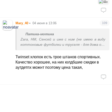
2
Mary_40
•
04 июня в 13:06
109
Патика-мотика
Zara, НМ, Сенсей и иже с ним (не имею в виду
коттоновые футболки и труселя - для дома они
сойдут) - жутчайшее качество.
Twinset хлопок есть трое штанов спортивных.
Ну, странно было бы ожидать от брендов +/-
Качество хорошее, на них юлдбшие скидки в
данной ценовой категории качества СOS или
аутдетпх можнт поэтому цена такая,
Ральфа Лорена. В принципе, все вещи среднего
ценового диапазона (уровня Ральфа) были
нормального качества, за исключением
завышенного ценника на, как правило,
полиэстровые вещи TWINSET.