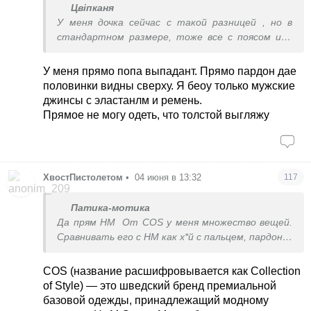
Цвіпканя
У меня дочка сейчас с такой разницей , но в
стандартном размере, тоже все с поясом или
сажать на фигуру нужно. Оценила низкую
посадку. Но это для девушки подростка
У меня прямо попа выпадант. Прямо пардон дае
гиперсексуально выглядит, конечно, не всегда
половинки видны сверху. Я беоу только мужские
комфортно.
джинсы с эластанлм и ремень.
Прямое не могу одеть, что толстой выгляжу
ХвостПистолетом
•
04 июня в 13:32
117
Патика-мотика
Да прям НМ
От СОS у меня множество вещей.
Сравнивать его с НМ как х*й с пальцем, пардон.
Поскольку я фанат шерсти, то у меня
COS (название расшифровывается как Collection
множество кашемировых вещей, включая штук 5
of Style) — это шведский бренд премиальной
бюджетных брендов типа М&S. И вот самое
базовой одежды, принадлежащий модному
крутое качество именно у дорогих брендов