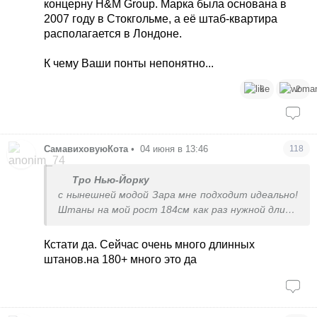
концерну H&M Group. Марка была основана в
стоимостью 250-300 у.е.+.
2007 году в Стокгольме, а её штаб-квартира
располагается в Лондоне.
Uniqlo, упомянутый МS - ну, такое себе(
Совершенно не то пальто. Вроде и кашемир, но
К чему Ваши понты непонятно...
качество говнистое.
У COS, Acne Studios классное качество
6
2
кашемира. Один свитер от Acne Studios я лет 6
носила, последние года 3, не снимая, под одежду
на прогулку. Только в этом году начали
расходиться нитки подмышками.
СамавиховуюКота
•
04 июня в 13:46
118
А вот джинсы брала Acne Studios - вообще
Тро Нью-Йорку
посредственные. Даже Levis, на мой взгляд,
с нынешней модой Зара мне подходит идеально!
более качественные.
Штаны на мой рост 184см как раз нужной длины
в пол, не знаю, как люди с меньшим ростом
штаны покупают, это же все подшивать нужно.
Кстати да. Сейчас очень много длинных
Муж вообще верх только в Заре покупает,
штанов.на 180+ много это да
рубашки льняные обожает, в прошлом году на
распродаже по 399грн накупил