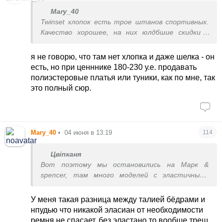
фантастическая летняя коллекция - Зара
Mary_40
нервно курит в углу. Тонкий коттон, лен,
Twinset хлопок есть трое штанов спортивных.
штаны баллоны, шикарные костюмы льняные,
Качество хорошее, на них юлдбшие скидки в
сумки плетеные, шикарные платья.
аутдетпх можнт поэтому цена такая,
Еще было бы неплохо, если к нам за НМ
я не говорю, что там нет хлопка и даже шелка - он
подтянулся бы еще и СА.
есть, но при ценннике 180-230 у.е. продавать
полиэстеровые платья или туники, как по мне, так
это полный сюр.
Mary_40
•
04 июня в 13:19
114
Цвіпканя
Вот поэтому мы остановились на Марк &
spencer, там много моделей с эластичными
тканями и эластичным поясом. Как раз хорошо
сели на талию. Там есть несколько моделей
У меня такая разница между талией бёдрами и
брюк из плотного трикотажа, который
нпудью что никакой эласиан от необходимости
выглядит как костюмная ткань. Я сама их ношу
ремня не спасает, без эластано то вообще треш