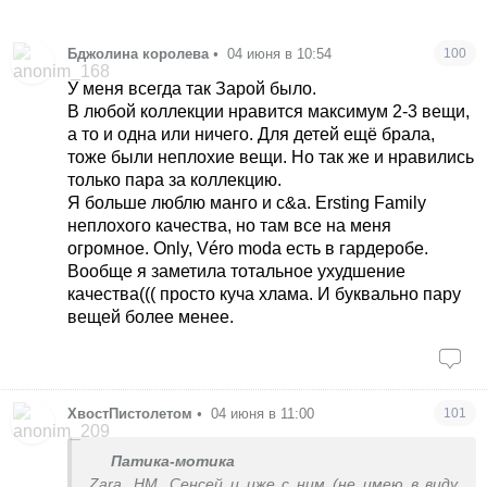
Бджолина королева
•
04 июня в 10:54
100
У меня всегда так Зарой было.
В любой коллекции нравится максимум 2-3 вещи,
а то и одна или ничего. Для детей ещё брала,
тоже были неплохие вещи. Но так же и нравились
только пара за коллекцию.
Я больше люблю манго и с&а. Ersting Family
неплохого качества, но там все на меня
огромное. Only, Véro moda есть в гардеробе.
Вообще я заметила тотальное ухудшение
качества((( просто куча хлама. И буквально пару
вещей более менее.
ХвостПистолетом
•
04 июня в 11:00
101
Патика-мотика
Zara, НМ, Сенсей и иже с ним (не имею в виду