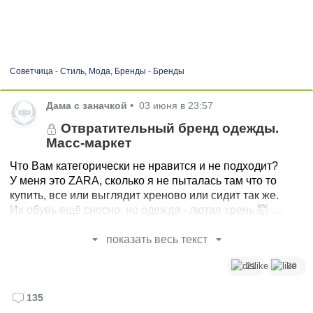
Советчица
-
Стиль, Мода, Бренды
-
Бренды
Дама с заначкой
•
03 июня в 23:57
Отвратительный бренд одежды.
Масс-маркет
Что Вам категорически не нравится и не подходит?
У меня это ZARA, сколько я не пыталась там что то
купить, все или выглядит хреново или сидит так же.
Их обувь ещё сносно, но одежда - лютая хрень 🤯
У Вас с каким брендом не сложилось?
показать весь текст
21
30
135