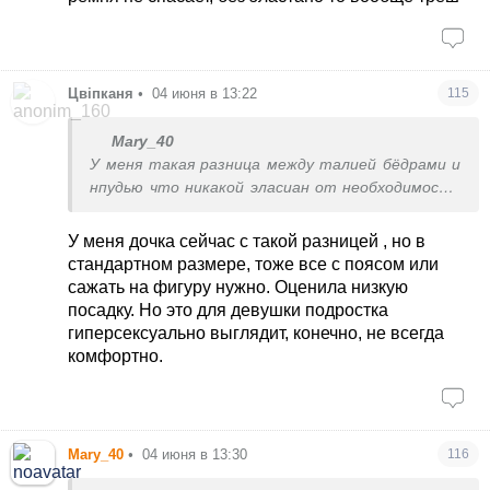
и рекомендовала. Они очень хорошо садятся на
разные типы фигур и есть 3 варианта длины.
Цвіпканя
•
04 июня в 13:22
115
Mary_40
У меня такая разница между талией бёдрами и
нпудью что никакой эласиан от необходимости
ремня не спасает, без эластано то вообще
треш
У меня дочка сейчас с такой разницей , но в
стандартном размере, тоже все с поясом или
сажать на фигуру нужно. Оценила низкую
посадку. Но это для девушки подростка
гиперсексуально выглядит, конечно, не всегда
комфортно.
Mary_40
•
04 июня в 13:30
116