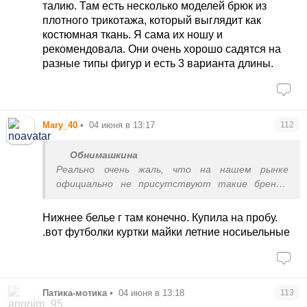
жизни такого не было.
талию. Там есть несколько моделей брюк из
Прямые юбки шью сама.
плотного трикотажа, который выглядит как
костюмная ткань. Я сама их ношу и
рекомендовала. Они очень хорошо садятся на
разные типы фигур и есть 3 варианта длины.
Mary_40
•
04 июня в 13:17
112
Обнимашкина
Реально очень жаль, что на нашем рынке
официально не присутствуют такие бренды
как Olsen, St. Oliver, Tom Tailor. Спасибо, что в
Киеве есть аутлеты с вещами этих марок.
Нижнее белье г там конечно. Купила на пробу.
А еще я очень жду, когда к нам все таки решит
.вот футболки куртки майки летние носиьельные
прийти Primark. Он просто вынесет весь рынок
харьковской и одесской подвальной швейки.
Когда бываю в Европе, везу мешками оттуда
нижнее белье, домашний текстиль, пижамы,
Патика-мотика
•
04 июня в 13:18
113
халаты, детское. В этом году у них просто