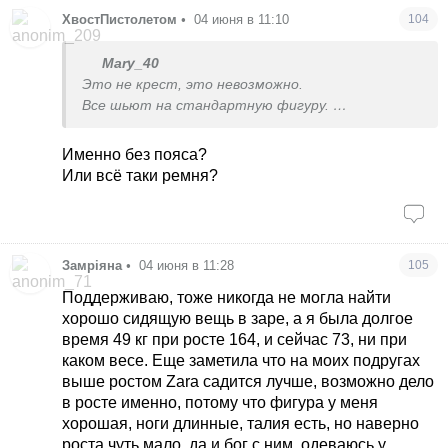
ХвостПистолетом
•
04 июня в 11:10
104
Mary_40
Это не крест, это невозможно.
Все шьют на стандартную фигуру.
Поэтому если юбки то раскупленные книгу, если
джинсы тянущиеся и пояс.
Именно без пояса?
Для меня стало открытием, что кто то
Или всё таки ремня?
джинсы без пояса может носить, никогда в
жизни такого не было.
Прямые юбки шью сама.
Замріяна
•
04 июня в 11:28
105
Поддерживаю, тоже никогда не могла найти
хорошо сидящую вещь в заре, а я была долгое
время 49 кг при росте 164, и сейчас 73, ни при
каком весе. Еще заметила что на моих подругах
выше ростом Zara садится лучше, возможно дело
в росте именно, потому что фигура у меня
хорошая, ноги длинные, талия есть, но наверно
роста чуть мало, да и бог с ним, одеваюсь у