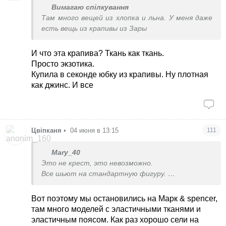
Вимагаю спілкування
Там много вещей из хлопка и льна. У меня даже
есть вещь из крапивы из Зары
И что эта крапива? Ткань как ткань.
Просто экзотика.
Купила в секонде юбку из крапивы. Ну плотная
как джинс. И все
Цвіпканя
•
04 июня в 13:15
111
Mary_40
Это не крест, это невозможно.
Все шьют на стандартную фигуру.
Поэтому если юбки то раскупленные книгу, если
джинсы тянущиеся и пояс.
Вот поэтому мы остановились на Марк & spencer,
Для меня стало открытием, что кто то
там много моделей с эластичными тканями и
джинсы без пояса может носить, никогда в
эластичным поясом. Как раз хорошо сели на