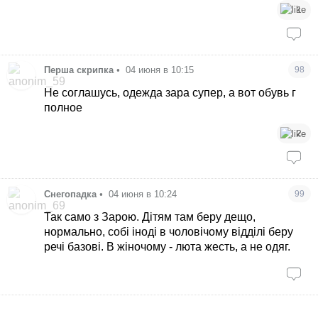
1
Перша скрипка
•
04 июня в 10:15
98
Не соглашусь, одежда зара супер, а вот обувь г
полное
2
Снегопадка
•
04 июня в 10:24
99
Так само з Зарою. Дітям там беру дещо,
нормально, собі іноді в чоловічому відділі беру
речі базові. В жіночому - люта жесть, а не одяг.