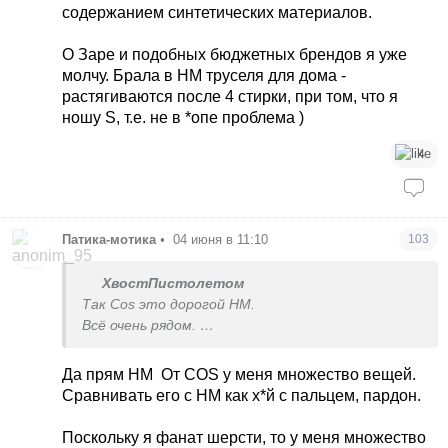
Вообще я заметила тотальное ухудшение
содержанием синтетических материалов.
качества((( просто куча хлама. И буквально пару
вещей более менее.
О Заре и подобных бюджетных брендов я уже
молчу. Брала в НМ труселя для дома -
растягиваются после 4 стирки, при том, что я
ношу S, т.е. не в *опе проблема )
4
Патика-мотика
•
04 июня в 11:10
103
ХвостПистолетом
Так Cos это дорогой HM.
Всё очень рядом.
И в ХМ есть кашемеровые вещи и из шерсти,
хорошего качества
Да прям НМ
От СОS у меня множество вещей.
Сравнивать его с НМ как х*й с пальцем, пардон.
Поскольку я фанат шерсти, то у меня множество