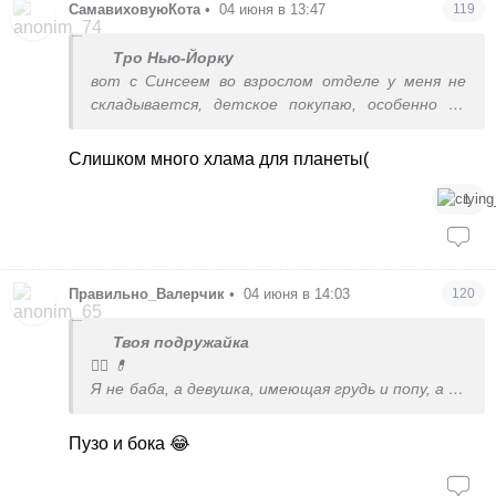
СамавиховуюКота
•
04 июня в 13:47
119
Тро Нью-Йорку
вот с Синсеем во взрослом отделе у меня не
складывается, детское покупаю, особенно на
распродаже, чисто из-за цены. Но вещи на один
сезон. Поносил - выкинул, отдавать такое
Слишком много хлама для планеты(
стыдно
1
Правильно_Валерчик
•
04 июня в 14:03
120
Твоя подружайка
🤦‍♀️ 💊
Я не баба, а девушка, имеющая грудь и попу, а не
плоская доска два соска :)
Пузо и бока 😂