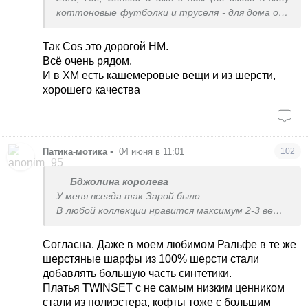
коттоновые футболки и труселя - для дома они
сойдут) - жутчайшее качество.
Так Cos это дорогой HM.
Ну, странно было бы ожидать от брендов +/-
Всё очень рядом.
данной ценовой категории качества СOS или
И в ХМ есть кашемеровые вещи и из шерсти,
Ральфа Лорена. В принципе, все вещи среднего
хорошего качества
ценового диапазона (уровня Ральфа) были
нормального качества, за исключением
завышенного ценника на, как правило,
полиэстровые вещи TWINSET.
Патика-мотика
•
04 июня в 11:01
102
Бджолина королева
У меня всегда так Зарой было.
В любой коллекции нравится максимум 2-3 вещи,
а то и одна или ничего. Для детей ещё брала,
тоже были неплохие вещи. Но так же и
Согласна. Даже в моем любимом Ральфе в те же
нравились только пара за коллекцию.
шерстяные шарфы из 100% шерсти стали
Я больше люблю манго и с&а. Ersting Family
добавлять большую часть синтетики.
неплохого качества, но там все на меня
Платья TWINSET с не самым низким ценником
огромное. Only, Véro moda есть в гардеробе.
стали из полиэстера, кофты тоже с большим