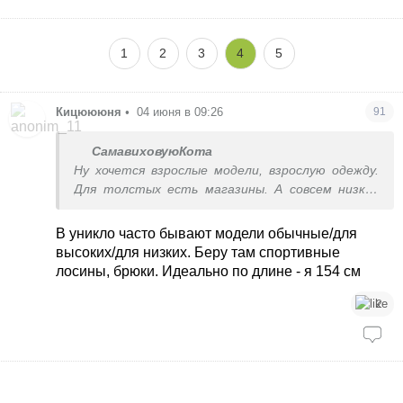
1
2
3
4
5
Кицюююня
•
04 июня в 09:26
91
СамавиховуюКота
Ну хочется взрослые модели, взрослую одежду.
Для толстых есть магазины. А совсем низких
ущемляют. А ведь рост не изменить, а вес
можно
В уникло часто бывают модели обычные/для
высоких/для низких. Беру там спортивные
лосины, брюки. Идеально по длине - я 154 см
2