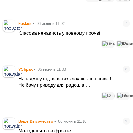
kuskus
•
06 июня в 11:02
7
Класова ненависть у повному прояві
2
3
VShpak
•
06 июня в 11:08
8
На відміну від зелених клоунів - він воює !
Не бачу приводу для радощів …
2
6
Ваше Высочество
•
06 июня в 11:18
9
Молодец что на фронте