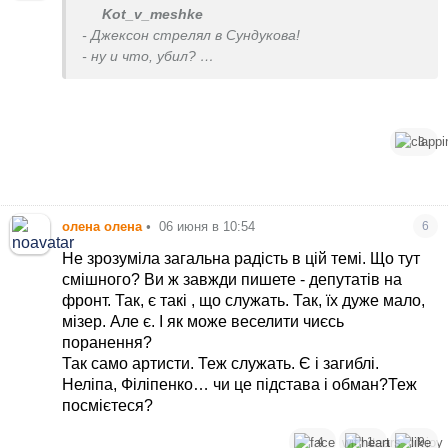
Kot_v_meshke
- Джексон стрелял в Сундукова!
- ну и что, убил?
- промахнулся (с)
3
олена олена
•
06 июня в 10:54
6
Не зрозуміла загальна радість в цій темі. Що тут
смішного? Ви ж завжди пишете - депутатів на
фронт. Так, є такі , що служать. Так, їх дуже мало,
мізер. Але є. І як може веселити чиєсь
поранення?
Так само артисти. Теж служать. Є і загиблі.
Неліпа, Філіпенко… чи це підстава і обман?Теж
посмієтеся?
4
1
9