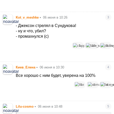
Kot_v_meshke
•
06 июня в 10:26
3
- Джексон стрелял в Сундукова!
- ну и что, убил?
- промахнулся (с)
1
10
1
Киев_Елена
•
06 июня в 10:30
4
Все хорошо с ним будет, уверена на 100%
1
2
4
Lilu-cosmo
•
06 июня в 10:48
5