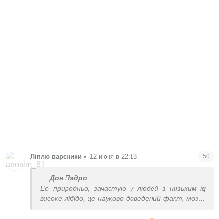
Ліплю вареники
•
12 июня в 22:13
50
Дон Пэдро
Це природньо, зачастую у людей з низьким iq
високе лібідо, це науково доведений факт, мозок
не має інтелектуальноі інфи і фокусується на