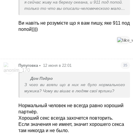
я сейчас живу на берегу океана, и 911 под попой.
только то что вы описали-человеческого мало.
у вас по прайсу
Ви навіть не розумієте що я вам пишу, яке 911 под
попой))))
1
Пупуговка
•
12 июня в 22:01
35
Дон Пэдро
З чого ви взяли що в них не було нормального
мужика? Чому ви вішає е людям свої ярлики?
Нормальный человек не всегда равно хороший
партнёр.
Хороший секс всегда захочется повторить.
Если значения не имеет, значит хорошего секса
там никогда и не было.