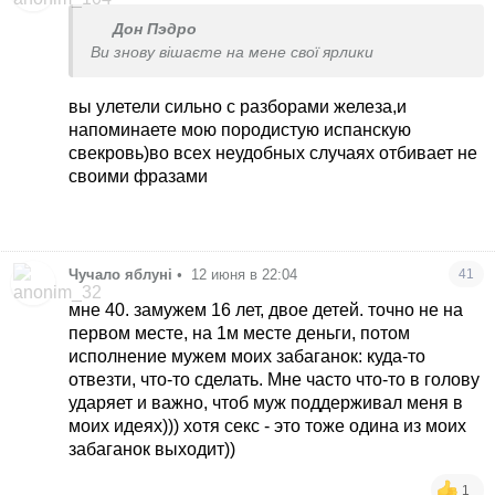
Дон Пэдро
Ви знову вішаєте на мене свої ярлики
вы улетели сильно с разборами железа,и
напоминаете мою породистую испанскую
свекровь)во всех неудобных случаях отбивает не
своими фразами
Чучало яблуні
•
12 июня в 22:04
41
мне 40. замужем 16 лет, двое детей. точно не на
первом месте, на 1м месте деньги, потом
исполнение мужем моих забаганок: куда-то
отвезти, что-то сделать. Мне часто что-то в голову
ударяет и важно, чтоб муж поддерживал меня в
моих идеях))) хотя секс - это тоже одина из моих
забаганок выходит))
1