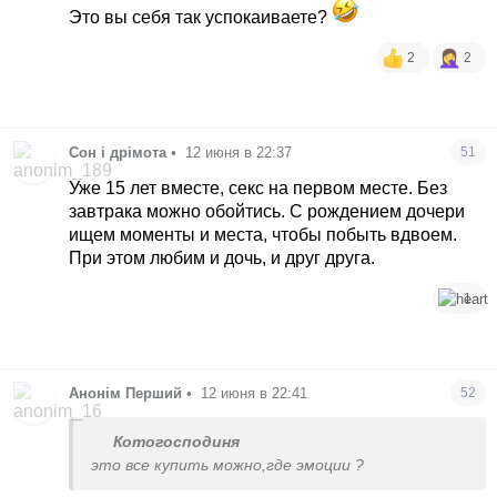
інстинктах
Это вы себя так успокаиваете?
2
2
Сон і дрімота
•
12 июня в 22:37
51
Уже 15 лет вместе, секс на первом месте. Без
завтрака можно обойтись. С рождением дочери
ищем моменты и места, чтобы побыть вдвоем.
При этом любим и дочь, и друг друга.
1
Анонім Перший
•
12 июня в 22:41
52
Котогосподиня
это все купить можно,где эмоции ?