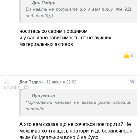
Дон Пэдро
Ви навіть не розумієте що я вам пишу, яке 911
под попой))))
носитесь со своим поршиком
и у вас явно зависимость, от не лучших
материальных активов
3
Дон Пэдро
•
12 июня в 22:02
38
Пупуговка
Нормальный человек не всегда равно хороший
партнёр.
Хороший секс всегда захочется повторить.
Если значения не имеет, значит хорошего секса
А хто вам сказав що не хочеться повторити? Не
там никогда и не было.
можливо хотіти щось повторити до безкінечності
яким би ідеальним воно б не було.