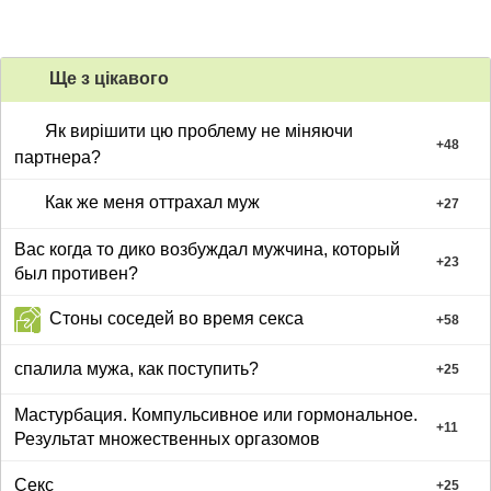
Ще з цiкавого
Як вирішити цю проблему не міняючи
+
48
партнера?
Как же меня оттрахал муж
+
27
Вас когда то дико возбуждал мужчина, который
+
23
был противен?
Стоны соседей во время секса
+
58
спалила мужа, как поступить?
+
25
Мастурбация. Компульсивное или гормональное.
+
11
Результат множественных оргазомов
Секс
+
25