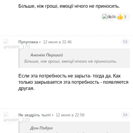
Більше, ніж гроші, емоції нічого не приносить.
1
3
Пупуговка
•
12 июня в 22:46
53
Анонім Перший
Більше, ніж гроші, емоції нічого не приносить.
Если эта потребность не зарыта- тогда да. Как
только закрывается эта потребность - появляется
другая.
Не заздріть тьоті
•
12 июня в 22:59
54
Дон Пэдро