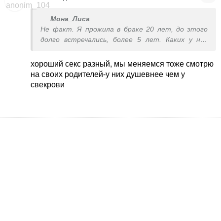
Мона_Лиса
Не факт. Я прожила в браке 20 лет, до этого
долго встречались, более 5 лет. Каких у нас
только страстей не было))) Первые 10 лет
брака только этим и занимались. А потом
хороший секс разный, мы меняемся тоже смотрю
просто приоритеты сменились пстепенно. Так
на своих родителей-у них душевнее чем у
что и так бывает..)
свекрови