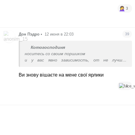
3
Дон Пэдро
•
12 июня в 22:03
39
Котогосподиня
носитесь со своим поршиком
и у вас явно зависимость, от не лучших
материальных активов
Ви знову вішаєте на мене свої ярлики
1