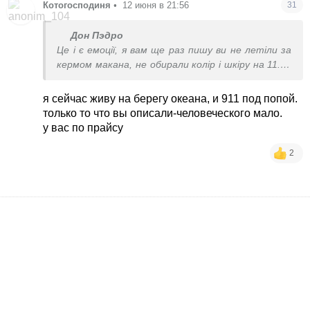
Котогосподиня
•
12 июня в 21:56
31
Дон Пэдро
Це і є емоції, я вам ще раз пишу ви не летіли за
кермом макана, не обирали колір і шкіру на 11.12
це і є емоції.
я сейчас живу на берегу океана, и 911 под попой.
только то что вы описали-человеческого мало.
у вас по прайсу
2