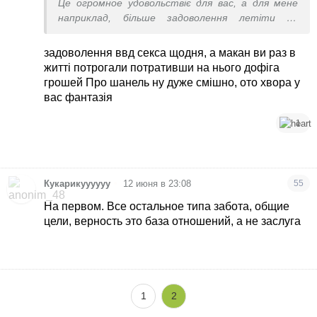
Це огромное удовольствіє для вас, а для мене
наприклад, більше задоволення летіти по
узбережжі за кермом макана, а ви про таке
навіть не знаєте.
задоволення ввд секса щодня, а макан ви раз в
Чи коли тобі дзвонить консультант шанел
житті потрогали потративши на нього дофіга
запитати коли тобі буде зручніше приіхати в
грошей Про шанель ну дуже смішно, ото хвора у
бутік
вас фантазія
1
•
Кукарикуууууу
12 июня в 23:08
55
На первом. Все остальное типа забота, общие
цели, верность это база отношений, а не заслуга
1
2