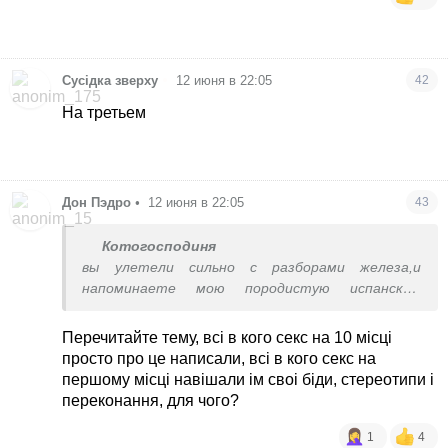
•
Сусідка зверху
12 июня в 22:05
42
На третьем
Дон Пэдро
•
12 июня в 22:05
43
Котогосподиня
вы улетели сильно с разборами железа,и
напоминаете мою породистую испанскую
свекровь)во всех неудобных случаях отбивает не
своими фразами
Перечитайте тему, всі в кого секс на 10 місці
просто про це написали, всі в кого секс на
першому місці навішали ім своі біди, стереотипи і
переконання, для чого?
1
4