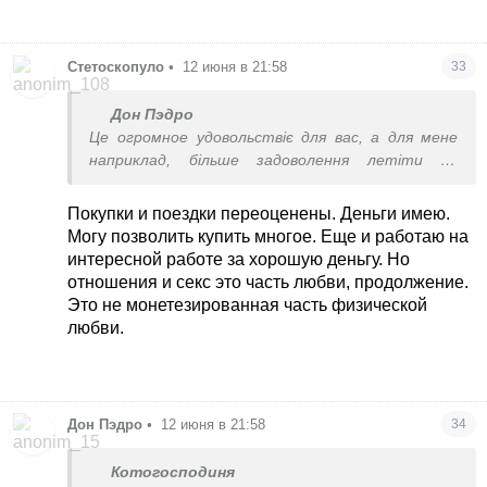
Стетоскопуло
•
12 июня в 21:58
33
Дон Пэдро
Це огромное удовольствіє для вас, а для мене
наприклад, більше задоволення летіти по
узбережжі за кермом макана, а ви про таке
навіть не знаєте.
Покупки и поездки переоценены. Деньги имею.
Чи коли тобі дзвонить консультант шанел
Могу позволить купить многое. Еще и работаю на
запитати коли тобі буде зручніше приіхати в
интересной работе за хорошую деньгу. Но
бутік
отношения и секс это часть любви, продолжение.
Это не монетезированная часть физической
любви.
Дон Пэдро
•
12 июня в 21:58
34
Котогосподиня