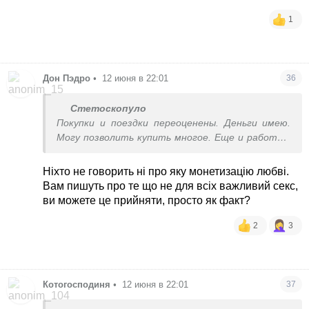
1
Дон Пэдро
•
12 июня в 22:01
36
Стетоскопуло
Покупки и поездки переоценены. Деньги имею.
Могу позволить купить многое. Еще и работаю
на интересной работе за хорошую деньгу. Но
отношения и секс это часть любви,
Ніхто не говорить ні про яку монетизацію любві.
продолжение. Это не монетезированная часть
Вам пишуть про те що не для всіх важливий секс,
физической любви.
ви можете це прийняти, просто як факт?
2
3
Котогосподиня
•
12 июня в 22:01
37