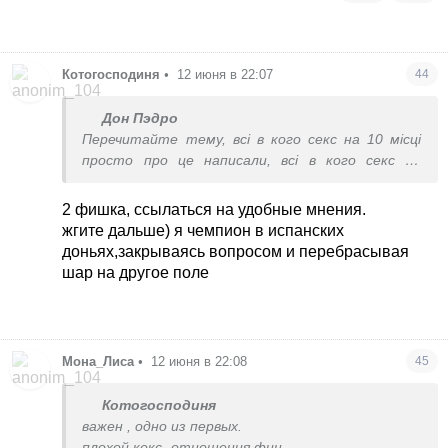
Котогосподиня
•
12 июня в 22:07
44
Дон Пэдро
Перечитайте тему, всі в кого секс на 10 місці
просто про це написали, всі в кого секс на
першому місці навішали ім своі біди, стереотипи
і переконання, для чого?
2 фишка, ссылаться на удобные мнения.
жгите дальше) я чемпион в испанских
доньях,закрываясь вопросом и перебрасывая
шар на другое поле
Мона_Лиса
•
12 июня в 22:08
45
Котогосподиня
важен , одно из первых.
плохой кекс -отношения фин