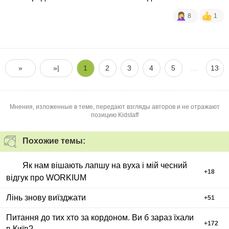
8
1
»
»|
1
2
3
4
5
…
13
Мнения, изложенные в теме, передают взгляды авторов и не отражают
позицию Kidstaff
Похожие темы:
Як нам вішають лапшу на вуха і мій чесний
+
18
відгук про WORKIUM
Лінь знову виїзджати
+
51
Питання до тих хто за кордоном. Ви б зараз їхали
+
172
в Київ?