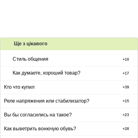
Ще з цiкавого
Стиль общения
+
10
Как думаете, хороший товар?
+
17
Кто что купил
+
39
Реле напряжения или стабилизатор?
+
15
Вы бы согласились на такое?
+
23
Как выветрить вонючую обувь?
+
28