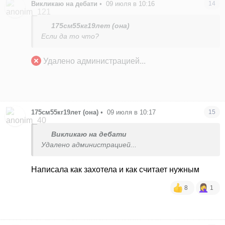
Викликаю на дебати
•
09 июля в 10:16
14
175см55кг19лет (она)
Если да то что?
Удалено администрацией...
175см55кг19лет (она)
•
09 июля в 10:17
15
Викликаю на дебати
Удалено администрацией...
Написала как захотела и как считает нужным
8
1