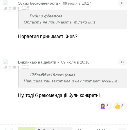
Эскиз бесконечности
•
09 июля в 10:17
16
Губи з філером
Область не приймають, тільки київ
Норвегия принимает Киев?
Викликаю на дебати
•
09 июля в 10:18
17
175см55кг19лет (она)
Написала как захотела и как считает нужным
Ну, тоді б рекомендації були конкретні
5
3