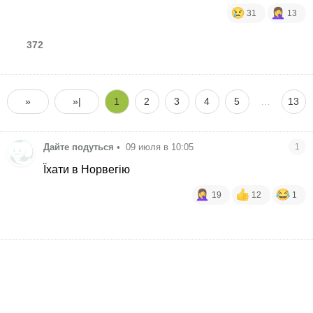
31
13
372
»
»|
1
2
3
4
5
…
13
Дайте подуться
•
09 июля в 10:05
1
Їхати в Норвегію
19
12
1