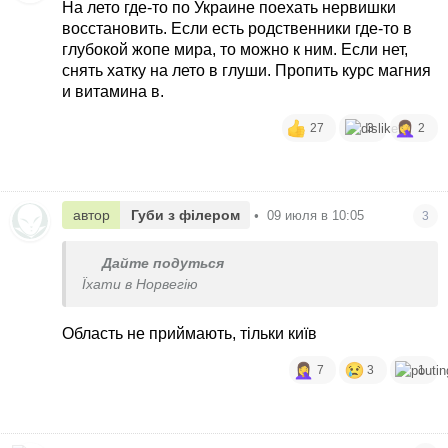
На лето где-то по Украине поехать нервишки
восстановить. Если есть родственники где-то в
глубокой жопе мира, то можно к ним. Если нет,
снять хатку на лето в глуши. Пропить курс магния
и витамина в.
27
3
2
автор
Губи з філером
•
09 июля в 10:05
3
Дайте подуться
Їхати в Норвегію
Область не приймають, тільки київ
7
3
1