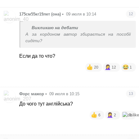
175см55кг19лет (она)
•
09 июля в 10:14
12
Викликаю на дебати
А за кордоном автор збирається на пособії
сидіти?
Если да то что?
20
12
1
Форс мажор
•
09 июля в 10:15
13
До чого тут англійська?
6
2
1