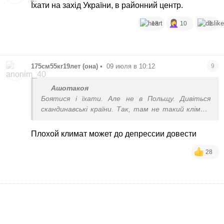
Їхати на захід України, в районний центр.
18
10
1
175см55кг19лет (она)
•
09 июля в 10:12
9
Ашотакоя
Боятися і їхати. Але не в Польщу. Дивіться
скандинавські країни. Так, там не такий клімат
та менталітет дуже відрізняється від нашого,
але на зараз там набагато кращі умови та
Плохой климат может до депрессии довести
можливості для біженців з України.
Мову поступово вивчите. Дитина
28
пристосується і все буде добре