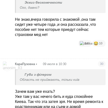
Эскиз бесконечности
Ого, давно?
Не знаю,вчера говорила с знакомой ,она там
сидит уже четыре года ,и она рассказала ,что
пособие нет тем которые приедут сейчас
страховки мед нет
14
10
КараПузовна
•
09 июля в 10:30
30
Губи з філером
Область не приймають, тільки київ
Зачем вам уже ехать?
Уже там у вас нечего бить и куда спокойнее
Киева. Так что эта затея зря. Не время ремонта к
родственникам или на съем и домой