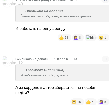
175см55кг19лет (она)
•
09 июля в 10:12
10
Викликаю на дебати
Їхати на захід України, в районний центр.
И работать на одну аренду
23
8
1
1
Викликаю на дебати
•
09 июля в 10:13
11
175см55кг19лет (она)
И работать на одну аренду
А за кордоном автор збирається на пособії
сидіти?
15
5
5