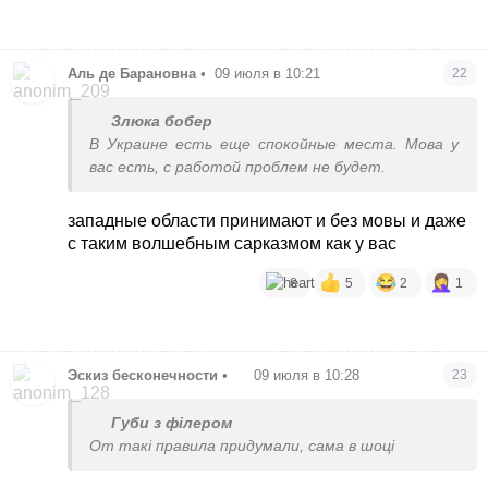
Аль де Барановна
•
09 июля в 10:21
22
Злюка бобер
В Украине есть еще спокойные места. Мова у
вас есть, с работой проблем не будет.
западные области принимают и без мовы и даже
с таким волшебным сарказмом как у вас
8
5
2
1
Эскиз бесконечности
•
09 июля в 10:28
23
Губи з філером
От такі правила придумали, сама в шоці