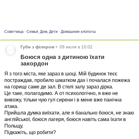
Советчица
-
Семья, Дом, Дети
-
Домашние хлопоты
Губи з філером
•
09 июля в 10:02
Боюся одна з дитиною їхати
закордон
Я з того міста, яке зараз в шоці. Мій будинок теєє
постраждав, пробило шматком дах і почалася пожежа
на горищі саме де зал. В стелі залу зараз дірка.
Це таке, полагодимо. А от психологічно, я вже не
вивожу, тільки чую гул сирени і в мене вже панічна
атака.
Прийшла думка виїхати, але я банально боюся, не знаю
англійської, боюся лагеря, боюся навіть сама їхати в
Польщу.
Підкажіть, що робити?