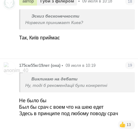
автор
Губи з філером
•
09 июля в 10:18
18
Эскиз бесконечности
Норвегия принимает Киев?
Так, Київ приймає
175см55кг19лет (она)
•
09 июля в 10:19
19
Викликаю на дебати
Ну, тоді б рекомендації були конкретні
Не было бы
Был бы срач с воем что на шею едет
Здесь в принципе под любому поводу срач
13