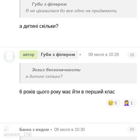
Губи з філером
Я не цікааилася бо все одно не приймають
а дитині скільки?
автор
Губи з філером
•
09 июля в 10:29
28
Эскиз бесконечности
а дитині скільки?
6 років цього року має йти в перший клас
5
1
Банка з медом
•
09 июля в 10:30
29