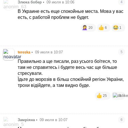
Злюка бобер
•
09 июля в 10:06
4
В Украине есть еще спокойные места. Мова у вас
есть, с работой проблем не будет.
20
6
1
tereska
•
09 июля в 10:07
5
Правильно а ще писали, раз усього боїтеся, то
там не справитесь і будете весь час ще більше
стресувати.
Їдьте до морозів в більш спокійний регіон України,
трохи відійдете, а там видно буде.
25
1
Замріяна
•
09 июля в 10:07
6