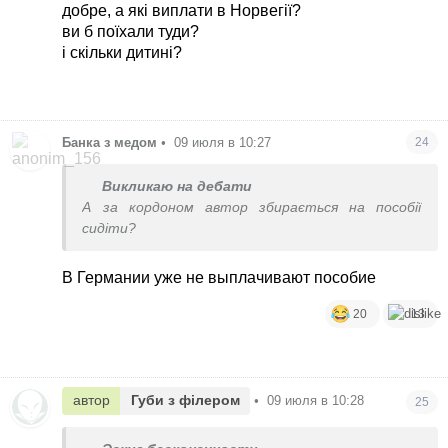
добре, а які виплати в Норвегії?
ви б поїхали туди?
і скільки дитині?
Банка з медом
•
09 июля в 10:27
24
Викликаю на дебати
А за кордоном автор збирається на пособії
сидіти?
В Германии уже не выплачивают пособие
20
13
автор
Губи з філером
•
09 июля в 10:28
25