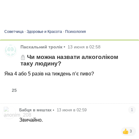
Советчица
-
Здоровье и Красота
-
Психология
Пасхальний тролік
•
13 июня в 02:58
Чи можна назвати алкоголіком
таку людину?
Яка 4 або 5 разів на тиждень пʼє пиво?
25
Бабця в мештах
•
13 июня в 02:59
1
Звичайно.
3