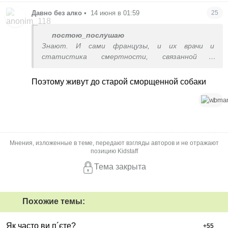
Давно без алко
•
14 июня в 01:59
25
постою_послушаю
Знают. И сами французы, и их врачи и
статистика смертности, связанной с
употреблением алкоголя. От чего вам так
смешно? Или для вас алкоголизм это только
Поэтому живут до старой сморщенной собаки
когда обоссаный в канаве вяляется, а если с виду
по человеку не скажешь, то и алкоголизма нет?
1
Про Францию погуглите, информация в
открытом доступе по запросу ’алкоголизм во
Франции’
Мнения, изложенные в теме, передают взгляды авторов и не отражают
позицию Kidstaff
Тема закрыта
Похожие темы:
Як часто ви п´єте?
+
55