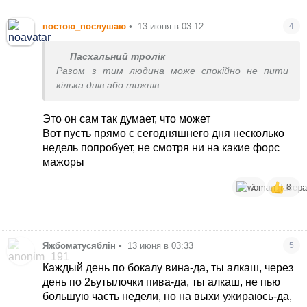
постою_послушаю
•
13 июня в 03:12
4
Пасхальний тролік
Разом з тим людина може спокійно не пити
кілька днів або тижнів
Это он сам так думает, что может
Вот пусть прямо с сегодняшнего дня несколько
недель попробует, не смотря ни на какие форс
мажоры
1
8
Яжбоматусяблін
•
13 июня в 03:33
5
Каждый день по бокалу вина-да, ты алкаш, через
день по 2ьутылочки пива-да, ты алкаш, не пью
большую часть недели, но на выхи ужираюсь-да,