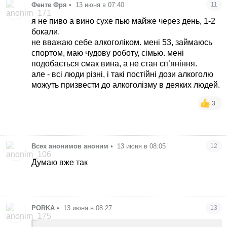
Фенте Фря
•
13 июня в 07:40
11
я не пиво а вино сухе пью майже через день, 1-2
бокали.
не вважаю себе алкоголіком. мені 53, займаюсь
спортом, маю чудову роботу, сімью. мені
подобається смак вина, а не стан сп’яніння.
але - всі люди різні, і такі постійні дози алкоголю
можуть призвести до алкоголізму в деяких людей.
3
Всех анонимов аноним
•
13 июня в 08:05
12
Думаю вже так
PORKA
•
13 июня в 08:27
13