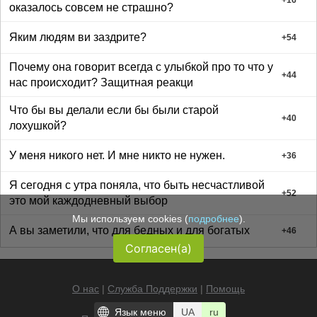
оказалось совсем не страшно?
Яким людям ви заздрите?
+
54
Почему она говорит всегда с улыбкой про то что у
+
44
нас происходит? Защитная реакци
Что бы вы делали если бы были старой
+
40
лохушкой?
У меня никого нет. И мне никто не нужен.
+
36
Я сегодня с утра поняла, что быть несчастливой
+
52
это мой каждодневный выбор
Мы используем cookies (
подробнее
).
А вы заметили, что для бедных и для богатых
+
46
Согласен(а)
О нас
|
Служба Поддержки
|
Помощь
Язык меню
UA
ru