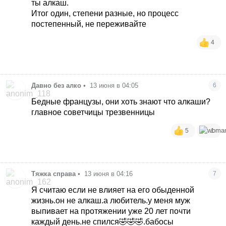
ты алкаш.
Итог один, степени разные, но процесс
постепенный, не переживайте
4
Давно без алко
•
13 июня в 04:05
6
Бедные французы, они хоть знают что алкаши?
главное советчицы трезвенницы
5
1
Тяжка справа
•
13 июня в 04:16
7
Я считаю если не влияет на его обыденной
жизнь.он не алкаш.а любитель.у меня муж
выпивает на протяжении уже 20 лет почти
каждый день.не спился🤣🤣🤣.бабосы