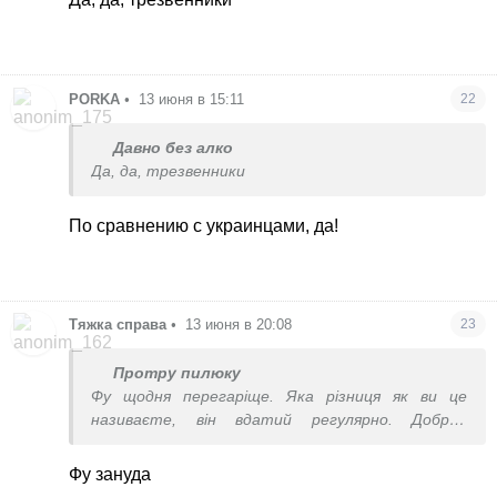
PORKA
•
13 июня в 15:11
22
Давно без алко
Да, да, трезвенники
По сравнению с украинцами, да!
Тяжка справа
•
13 июня в 20:08
23
Протру пилюку
Фу щодня перегаріще. Яка різниця як ви це
називаєте, він вдатий регулярно. Добрий
алкоголік, очманіти.
Фу зануда