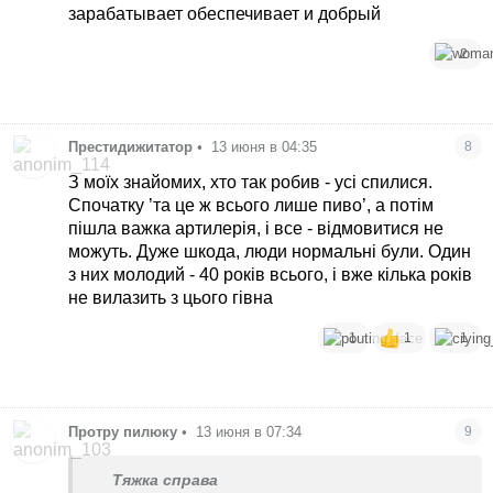
зарабатывает обеспечивает и добрый
2
Престидижитатор
•
13 июня в 04:35
8
З моїх знайомих, хто так робив - усі спилися.
Спочатку ’та це ж всього лише пиво’, а потім
пішла важка артилерія, і все - відмовитися не
можуть. Дуже шкода, люди нормальні були. Один
з них молодий - 40 років всього, і вже кілька років
не вилазить з цього гівна
1
1
1
Протру пилюку
•
13 июня в 07:34
9
Тяжка справа