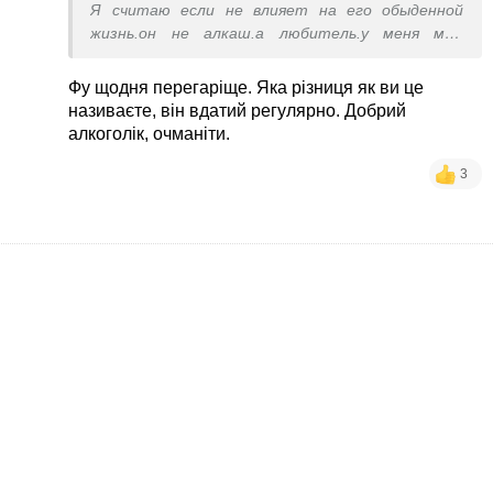
Я считаю если не влияет на его обыденной
жизнь.он не алкаш.а любитель.у меня муж
выпивает на протяжении уже 20 лет почти
каждый день.не спился🤣🤣🤣.бабосы
Фу щодня перегаріще. Яка різниця як ви це
зарабатывает обеспечивает и добрый
називаєте, він вдатий регулярно. Добрий
алкоголік, очманіти.
3