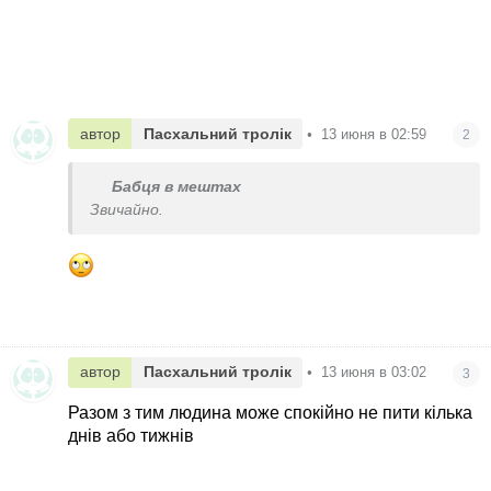
автор
Пасхальний тролік
•
13 июня в 02:59
2
Бабця в мештах
Звичайно.
автор
Пасхальний тролік
•
13 июня в 03:02
3
Разом з тим людина може спокійно не пити кілька
днів або тижнів