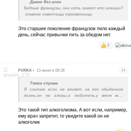
Давно без алко
Бедные французы, они хоть знают что алкаши?
главное советчицы трезвенницы
Это старшее поколение французов пило каждый
день, сейчас привычки пить за обедом нет.
2
1
PORKA
•
13 июня в 08:28
14
Тяжка справа
Я считаю если не влияет на его обыденной
жизнь.он не алкаш.а любитель.у меня муж
выпивает на протяжении уже 20 лет почти
каждый день.не спился🤣🤣🤣.бабосы
Это такой тип алкоголизма. А вот если, например,
зарабатывает обеспечивает и добрый
ему врач запретит, то увидите какой он не
алкоголик