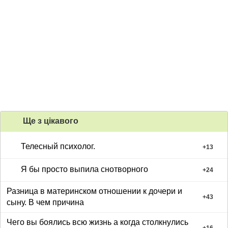
Ще з цiкавого
Телесный психолог.
+
13
Я бы просто выпила снотворного
+
24
Разница в материнском отношении к дочери и
+
43
сыну. В чем причина
Чего вы боялись всю жизнь а когда столкнулись
+
16